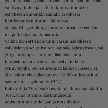
yksiulotteisiksi ja aavistuksen sotkuisiksikin. Niistä
välittynyt taiten jarruteltu kunnianhimo toi
esitykseen kuitenkin samalla arvokasta
heittäytymisen tuntua, kiehtovaa
epätäydellisyyttäkin, joka vain korosti orkesterin
itsepintaista omaehtoisuutta.
Vaikka konsertti pohjautui varsin uskollisesti
esikoislevyn sovituksiin ja kappalejärjestykseen, sai
yhtyeen sataprosenttinen läsnäolo laulut
kuulostamaan varta vasten esityshetkellä
synnytetyiltä. Sen suurempaa lahjaa orkesteri ei
olisi voinut yleisölleen antaa. Tältä kuulostaa kun
sydän laulaa sydämelle. (H.L.)
Kakka-Hätä 77. Kuva: Flow/Kondrukhov Konstantin
Jos Karina hurmasi äärimmäisellä
omistautuneisuudellaan ja musiikkinsa