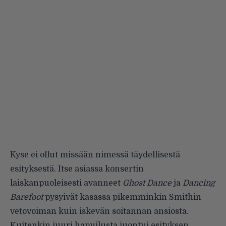
Kyse ei ollut missään nimessä täydellisestä
esityksestä. Itse asiassa konsertin
laiskanpuoleisesti avanneet
Ghost Dance
ja
Dancing
Barefoot
pysyivät kasassa pikemminkin Smithin
vetovoiman kuin iskevän soitannan ansiosta.
Kuitenkin juuri hapuilusta juontui esityksen