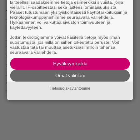
laitteellesi saadaksemme tietoja esimerkiksi sivuista, joilla
Toton Africa
-kappaleensa sijaan. Yllättävää: ei.
vierailit, IP-osoitteestasi sekä laitteesi ominaisuuksista.
Pääset tutustumaan yksityiskohtaisesti käyttötarkoituksiin ja
Viihdyttävää: kyllä. (M.S.)
teknologiakumppaneihimme seuraavalla välilehdellä.
Päälavalla illan toisena nähty
Fleet Foxes
edusti
Hylkääminen voi vaikuttaa sivuston toimivuuteen ja
käytettävyyteen.
Jacques Costeau -pipoineen Flow’n kävijäkuntaa
Jotkin teknologiamme voivat käsitellä tietoja myös ilman
neljän vuoden takaa, mutta sen sijoittaminen
suostumusta, jos niillä on siihen oikeutettu peruste. Voit
vastustaa tätä tai muuttaa asetuksiasi milloin tahansa
päälavalle herätti kysymyksiä. Kyseessä oli selvästi
seuraavalla välilehdellä.
musiikillinen arvovalinta: hetki aiemmin teltassa
Hyväksyn kaikki
nähty Olavi Uusivirta olisi taatusti saanut aikaan
isomman yleisöhurmoksen, mutta kettujen
Omat valintani
sijoittaminen päälavalle oli osoitus bändin
Tietosuojakäytäntömme
merkityksestä musiikillisesti.