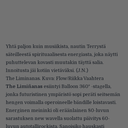
Yhtä paljon kuin musiikista, nautin Terrystä
säteilleestä spirituaalisesta energiasta, joka näytti
puhuttelevan kovasti muutakin täyttä salia.
Innoitusta jäi kotiin vietäväksi. (J.N.)
The Liminanas. Kuva: Flow/Riikka Vaahtera
The Limiñanas
esiintyi Balloon 360° -stagella,
jonka futuristinen ympäristö sopi peräti seitsemän
hengen voimalla operoineelle bändille loistavasti.
Energinen meininki oli eräänlainen 80-luvun
sarastuksen new wavella suolattu päivitys 60-
luvun autotallirockista. Sanoisiko hauskasti