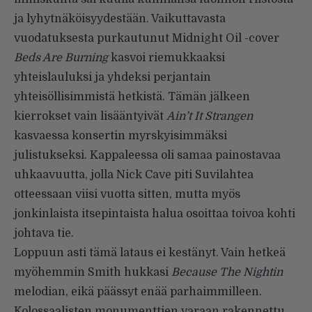
ja lyhytnäköisyydestään. Vaikuttavasta
vuodatuksesta purkautunut Midnight Oil -cover
Beds Are Burning
kasvoi riemukkaaksi
yhteislauluksi ja yhdeksi perjantain
yhteisöllisimmistä hetkistä. Tämän jälkeen
kierrokset vain lisääntyivät
Ain’t It Strangen
kasvaessa konsertin myrskyisimmäksi
julistukseksi. Kappaleessa oli samaa painostavaa
uhkaavuutta, jolla Nick Cave piti Suvilahtea
otteessaan viisi vuotta sitten, mutta myös
jonkinlaista itsepintaista halua osoittaa toivoa kohti
johtava tie.
Loppuun asti tämä lataus ei kestänyt. Vain hetkeä
myöhemmin Smith hukkasi
Because The Nightin
melodian, eikä päässyt enää parhaimmilleen.
Kolossaalisten monumenttien varaan rakennettu