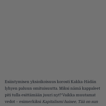
Esiintymisen yksioikoisuus korosti Kakka-Hädän
lyhyen paluun omituisuutta. Miksi nämä kappaleet
piti tulla esittämään juuri nyt? Vaikka muutamat
vedot – esimerkiksi
Kapitalismi haisee
,
Tää on sun