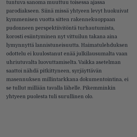
tuntuva sanoma muuttuu toisessa ajassa
parodiakseen. Siinä missä yhtyeen levyt huokuivat
kymmenisen vuotta sitten rakennekuoppaan
pudonneen perspektiivitöntä turhautumista,
korosti esiintyminen nyt vittuilun takana aina
lymynnyttä lannistuneisuutta. Haimatulehduksen
odottelu ei kuulostanut enää julkilausumalta vaan
uhriutuvalta luovuttamiselta. Vaikka asetelman
saattoi nähdä pitkittyneen, syrjäyttävän
masennuksen millintarkkana dokumentointina, ei
se tullut millään tavalla lähelle. Pikemminkin
yhtyeen puolesta tuli surullinen olo.