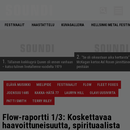
FESTIVAALIT
HAASTATTELU
KUVAGALLERIA
HELLSINKI METAL FESTI
2.
”Se oli oikeastaan aika herttaista”
1.
Tällainen keikkajyrä Queen oli ennen vanhaan
McKagan kertoo Axl Rosen jännittäne
– katso tulinen livetallenne vuodelta 1979
pestiään
ELÄVÄ MUSIIKKI
MIELIPIDE
FESTIVAALIT
FLOW
FLEET FOXES
JOENSUU 1685
KAKKA-HÄTÄ 77
LAURYN HILL
OLAVI UUSIVIRTA
PATTI SMITH
TERRY RILEY
Flow-raportti 1/3: Koskettavaa
haavoittuneisuutta, spirituaalista