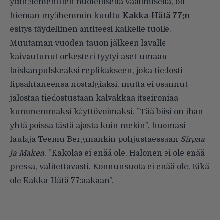
ydinelementtien huolellisella vaalimisella, oli
hieman myöhemmin kuultu
Kakka-Hätä 77
:n
esitys täydellinen antiteesi kaikelle tuolle.
Muutaman vuoden tauon jälkeen lavalle
kaivautunut orkesteri tyytyi asettumaan
laiskanpulskeaksi replikakseen, joka tiedosti
lipsahtaneensa nostalgiaksi, mutta ei osannut
jalostaa tiedostustaan kalvakkaa itseironiaa
kummemmaksi käyttövoimaksi. ”Tää biisi on ihan
yhtä poissa tästä ajasta kuin mekin”, huomasi
laulaja Teemu Bergmankin pohjustaessaan
Sirpaa
ja Makea
. ”Kakolaa ei enää ole. Halonen ei ole enää
pressa, valitettavasti. Konnunsuota ei enää ole. Eikä
ole Kakka-Hätä 77:aakaan”.