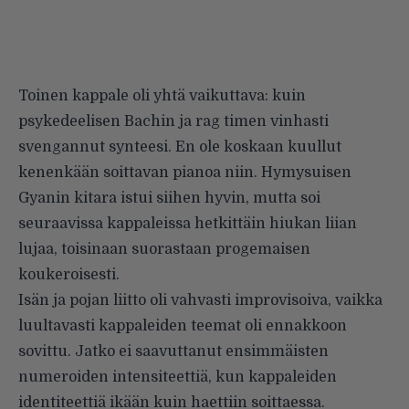
Toinen kappale oli yhtä vaikuttava: kuin
psykedeelisen Bachin ja rag timen vinhasti
svengannut synteesi. En ole koskaan kuullut
kenenkään soittavan pianoa niin. Hymysuisen
Gyanin kitara istui siihen hyvin, mutta soi
seuraavissa kappaleissa hetkittäin hiukan liian
lujaa, toisinaan suorastaan progemaisen
koukeroisesti.
Isän ja pojan liitto oli vahvasti improvisoiva, vaikka
luultavasti kappaleiden teemat oli ennakkoon
sovittu. Jatko ei saavuttanut ensimmäisten
numeroiden intensiteettiä, kun kappaleiden
identiteettiä ikään kuin haettiin soittaessa.