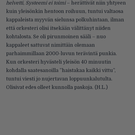
helvetti
,
Systeemi ei toimi
– herättivät niin yhtyeen
kuin yleisönkin hentoon roihuun, tuntui valtaosa
kappaleista myyvän sielunsa polkuhintaan, ilman
että orkesteri olisi itsekään välittänyt niiden
kohtalosta. Se oli pirunmoinen sääli – nuo
kappaleet sattuvat nimittäin olemaan
parhaimmillaan 2000-luvun terävintä punkia.
Kun orkesteri hyvästeli yleisön 40 minuutin
kohdalla saatesanoilla ”haistakaa kaikki vittu”,
tuntui viesti jo nujertavan loppuunkalutulta.
Olisivat edes olleet kunnolla paskoja. (H.L.)