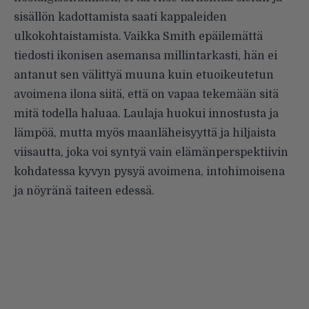
sisällön kadottamista saati kappaleiden
ulkokohtaistamista. Vaikka Smith epäilemättä
tiedosti ikonisen asemansa millintarkasti, hän ei
antanut sen välittyä muuna kuin etuoikeutetun
avoimena ilona siitä, että on vapaa tekemään sitä
mitä todella haluaa. Laulaja huokui innostusta ja
lämpöä, mutta myös maanläheisyyttä ja hiljaista
viisautta, joka voi syntyä vain elämänperspektiivin
kohdatessa kyvyn pysyä avoimena, intohimoisena
ja nöyränä taiteen edessä.