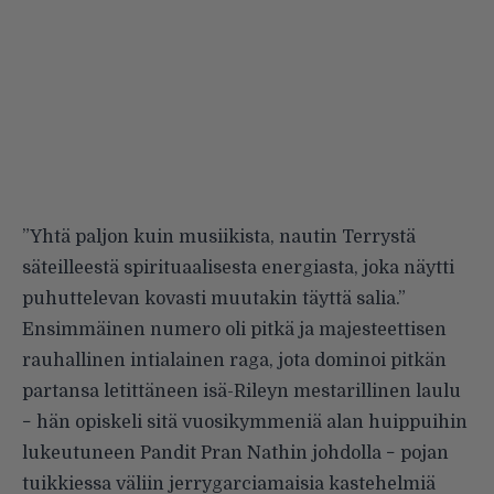
”Yhtä paljon kuin musiikista, nautin Terrystä
säteilleestä spirituaalisesta energiasta, joka näytti
puhuttelevan kovasti muutakin täyttä salia.”
Ensimmäinen numero oli pitkä ja majesteettisen
rauhallinen intialainen raga, jota dominoi pitkän
partansa letittäneen isä-Rileyn mestarillinen laulu
− hän opiskeli sitä vuosikymmeniä alan huippuihin
lukeutuneen Pandit Pran Nathin johdolla − pojan
tuikkiessa väliin jerrygarciamaisia kastehelmiä