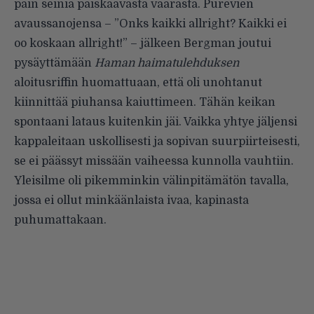
päin seiniä paiskaavasta vaarasta. Purevien
avaussanojensa – ”Onks kaikki allright? Kaikki ei
oo koskaan allright!” – jälkeen Bergman joutui
pysäyttämään
Haman haimatulehduksen
aloitusriffin huomattuaan, että oli unohtanut
kiinnittää piuhansa kaiuttimeen. Tähän keikan
spontaani lataus kuitenkin jäi. Vaikka yhtye jäljensi
kappaleitaan uskollisesti ja sopivan suurpiirteisesti,
se ei päässyt missään vaiheessa kunnolla vauhtiin.
Yleisilme oli pikemminkin välinpitämätön tavalla,
jossa ei ollut minkäänlaista ivaa, kapinasta
puhumattakaan.