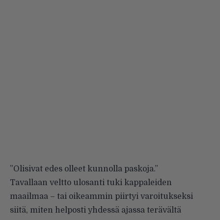
”Olisivat edes olleet kunnolla paskoja.”
Tavallaan veltto ulosanti tuki kappaleiden
maailmaa – tai oikeammin piirtyi varoitukseksi
siitä, miten helposti yhdessä ajassa terävältä