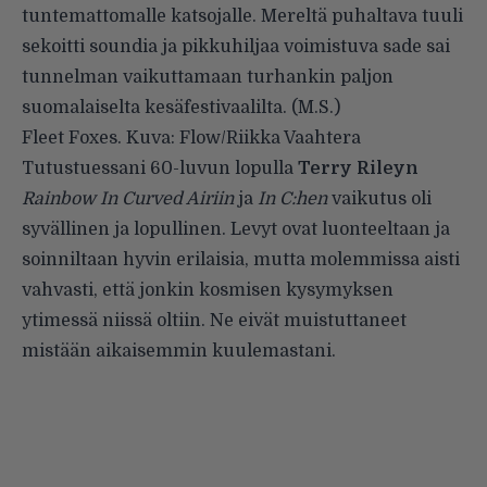
tuntemattomalle katsojalle. Mereltä puhaltava tuuli
sekoitti soundia ja pikkuhiljaa voimistuva sade sai
tunnelman vaikuttamaan turhankin paljon
suomalaiselta kesäfestivaalilta. (M.S.)
Fleet Foxes. Kuva: Flow/Riikka Vaahtera
Tutustuessani 60-luvun lopulla
Terry Rileyn
Rainbow In Curved Airiin
ja
In C:hen
vaikutus oli
syvällinen ja lopullinen. Levyt ovat luonteeltaan ja
soinniltaan hyvin erilaisia, mutta molemmissa aisti
vahvasti, että jonkin kosmisen kysymyksen
ytimessä niissä oltiin. Ne eivät muistuttaneet
mistään aikaisemmin kuulemastani.