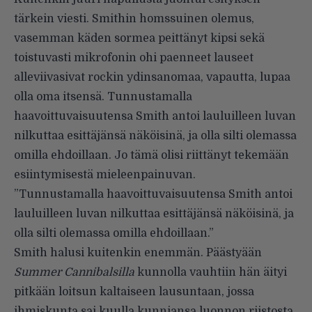
tärkein viesti. Smithin homssuinen olemus,
vasemman käden sormea peittänyt kipsi sekä
toistuvasti mikrofonin ohi paenneet lauseet
alleviivasivat rockin ydinsanomaa, vapautta, lupaa
olla oma itsensä. Tunnustamalla
haavoittuvaisuutensa Smith antoi lauluilleen luvan
nilkuttaa esittäjänsä näköisinä, ja olla silti olemassa
omilla ehdoillaan. Jo tämä olisi riittänyt tekemään
esiintymisestä mieleenpainuvan.
”Tunnustamalla haavoittuvaisuutensa Smith antoi
lauluilleen luvan nilkuttaa esittäjänsä näköisinä, ja
olla silti olemassa omilla ehdoillaan.”
Smith halusi kuitenkin enemmän. Päästyään
Summer Cannibalsilla
kunnolla vauhtiin hän äityi
pitkään loitsun kaltaiseen lausuntaan, jossa
ihmiskunta sai kuulla kunniansa luonnon riistosta