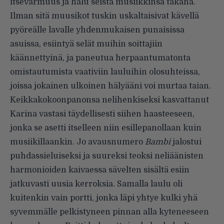
itsevarmuus ja halu seistä musiikkinsa takana.
Ilman sitä muusikot tuskin uskaltaisivat kävellä
pyöreälle lavalle yhdenmukaisen punaisissa
asuissa, esiintyä selät muihin soittajiin
käännettyinä, ja paneutua herpaantumatonta
omistautumista vaativiin lauluihin olosuhteissa,
joissa jokainen ulkoinen hälyääni voi murtaa taian.
Keikkakokoonpanonsa nelihenkiseksi kasvattanut
Karina vastasi täydellisesti siihen haasteeseen,
jonka se asetti itselleen niin esillepanollaan kuin
musiikillaankin. Jo avausnumero
Bambi
jalostui
puhdassieluiseksi ja suureksi teoksi neliäänisten
harmonioiden kaivaessa sävelten sisältä esiin
jatkuvasti uusia kerroksia. Samalla laulu oli
kuitenkin vain portti, jonka läpi yhtye kulki yhä
syvemmälle pelkistyneen pinnan alla kyteneeseen