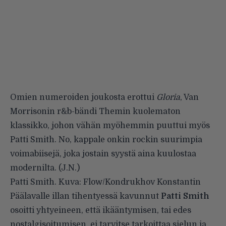
Omien numeroiden joukosta erottui
Gloria
, Van
Morrisonin r&b-bändi Themin kuolematon
klassikko, johon vähän myöhemmin puuttui myös
Patti Smith. No, kappale onkin rockin suurimpia
voimabiisejä, joka jostain syystä aina kuulostaa
modernilta. (J.N.)
Patti Smith. Kuva: Flow/Kondrukhov Konstantin
Päälavalle illan tihentyessä kavunnut
Patti Smith
osoitti yhtyeineen, että ikääntymisen, tai edes
nostalgisoitumisen, ei tarvitse tarkoittaa sielun ja