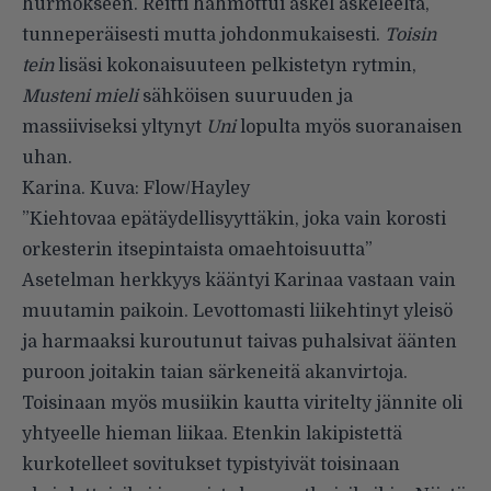
hurmokseen. Reitti hahmottui askel askeleelta,
tunneperäisesti mutta johdonmukaisesti.
Toisin
tein
lisäsi kokonaisuuteen pelkistetyn rytmin,
Musteni mieli
sähköisen suuruuden ja
massiiviseksi yltynyt
Uni
lopulta myös suoranaisen
uhan.
Karina. Kuva: Flow/Hayley
”Kiehtovaa epätäydellisyyttäkin, joka vain korosti
orkesterin itsepintaista omaehtoisuutta”
Asetelman herkkyys kääntyi Karinaa vastaan vain
muutamin paikoin. Levottomasti liikehtinyt yleisö
ja harmaaksi kuroutunut taivas puhalsivat äänten
puroon joitakin taian särkeneitä akanvirtoja.
Toisinaan myös musiikin kautta viritelty jännite oli
yhtyeelle hieman liikaa. Etenkin lakipistettä
kurkotelleet sovitukset typistyivät toisinaan