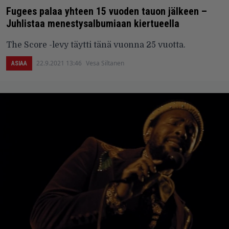
Fugees palaa yhteen 15 vuoden tauon jälkeen –
Juhlistaa menestysalbumiaan kiertueella
The Score -levy täytti tänä vuonna 25 vuotta.
22.9.2021 13:46
Vesa Siltanen
ASIAA