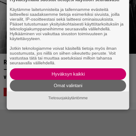
Käytämme laitetunnisteita ja tallennamme evästeitä
laitteellesi saadaksemme tietoja esimerkiksi sivuista, joilla
vierailit, IP-osoitteestasi sekä laitteesi ominaisuuksista.
Pääset tutustumaan yksityiskohtaisesti käyttötarkoituksiin ja
teknologiakumppaneihimme seuraavalla välilehdellä.
Hylkääminen voi vaikuttaa sivuston toimivuuteen ja
käytettävyyteen.
Jotkin teknologiamme voivat käsitellä tietoja myös ilman
suostumusta, jos niillä on siihen oikeutettu peruste. Voit
vastustaa tätä tai muuttaa asetuksiasi milloin tahansa
Rolling Stone listasi 90-luvun 100 parasta albumia
seuraavalla välilehdellä.
– mukana roppakaupalla tuttuja nimiä sekä
Hyväksyn kaikki
vähemmän yllättävä ykkösvalinta
Omat valintani
4.10.2019 20:17
Anssi Eriksson
ASIAA
Tietosuojakäytäntömme