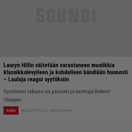
Lauryn Hillin väitetään varastaneen musiikkia
klassikkolevylleen ja kohdelleen bändiään huonosti
– Laulaja reagoi syytöksiin
Syytösten takana on pianisti ja tuottaja Robert
Glasper.
28.8.2018 12:28
Vesa Siltanen
ASIAA