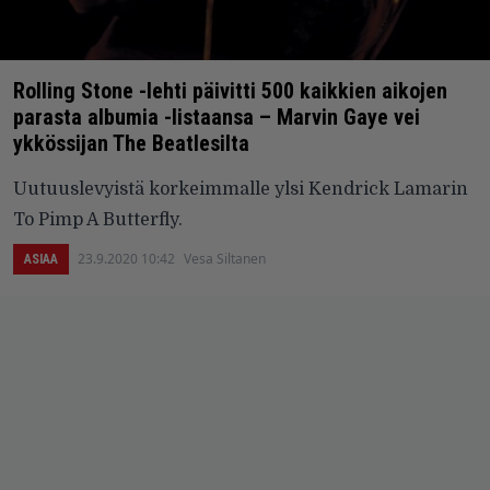
Rolling Stone -lehti päivitti 500 kaikkien aikojen
parasta albumia -listaansa – Marvin Gaye vei
ykkössijan The Beatlesilta
Uutuuslevyistä korkeimmalle ylsi Kendrick Lamarin
To Pimp A Butterfly.
23.9.2020 10:42
Vesa Siltanen
ASIAA