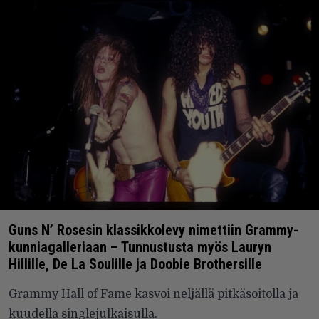
Guns N’ Rosesin klassikkolevy nimettiin Grammy-
kunniagalleriaan – Tunnustusta myös Lauryn
Hillille, De La Soulille ja Doobie Brothersille
Grammy Hall of Fame kasvoi neljällä pitkäsoitolla ja
kuudella singlejulkaisulla.