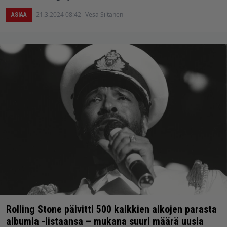
21.3.2024 08:42
Vesa Siltanen
ASIAA
Rolling Stone päivitti 500 kaikkien aikojen parasta
albumia -listaansa – mukana suuri määrä uusia