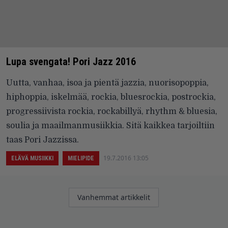
Lupa svengata! Pori Jazz 2016
Uutta, vanhaa, isoa ja pientä jazzia, nuorisopoppia,
hiphoppia, iskelmää, rockia, bluesrockia, postrockia,
progressiivista rockia, rockabillyä, rhythm & bluesia,
soulia ja maailmanmusiikkia. Sitä kaikkea tarjoiltiin
taas Pori Jazzissa.
19.7.2016 13:05
ELÄVÄ MUSIIKKI
MIELIPIDE
Artikkelien
Vanhemmat artikkelit
selaus