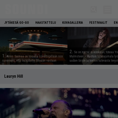
JYTÄKESÄ GO-GO
HAASTATTELU
KUVAGALLERIA
FESTIVAALIT
EN
2.
Se on nyt tai ei koskaan, toteaa Y
1.
Arvio: Saimaa on toisella covertripillään niin
Malmsteen – Ruotsin kitarajumala ly
suvereeni, että se kääntyy itseään vastaan
uuden biisin ja kertoo tulevasta levys
Lauryn Hill