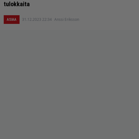
tulokkaita
31.12.2023 22:34
Anssi Eriksson
ASIAA