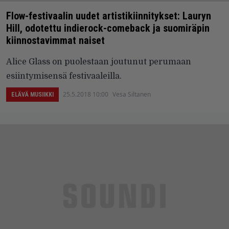
Flow-festivaalin uudet artistikiinnitykset: Lauryn
Hill, odotettu indierock-comeback ja suomiräpin
kiinnostavimmat naiset
Alice Glass on puolestaan joutunut perumaan
esiintymisensä festivaaleilla.
25.5.2018 10:00
Vesa Siltanen
ELÄVÄ MUSIIKKI