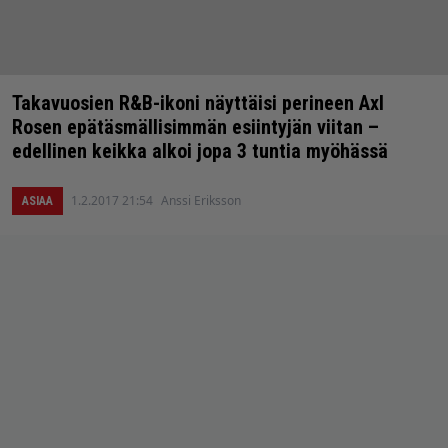
Takavuosien R&B-ikoni näyttäisi perineen Axl
Rosen epätäsmällisimmän esiintyjän viitan –
edellinen keikka alkoi jopa 3 tuntia myöhässä
1.2.2017 21:54
Anssi Eriksson
ASIAA