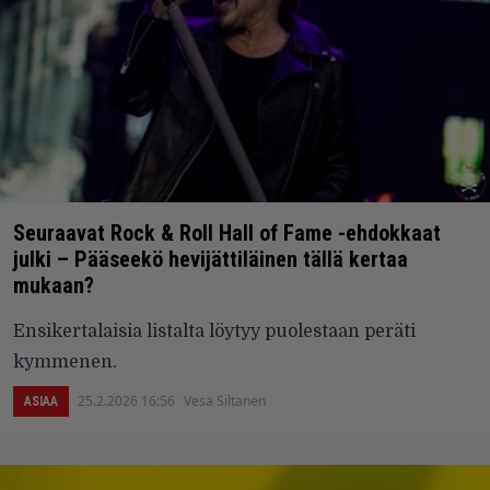
Seuraavat Rock & Roll Hall of Fame -ehdokkaat
julki – Pääseekö hevijättiläinen tällä kertaa
mukaan?
Ensikertalaisia listalta löytyy puolestaan peräti
kymmenen.
25.2.2026 16:56
Vesa Siltanen
ASIAA