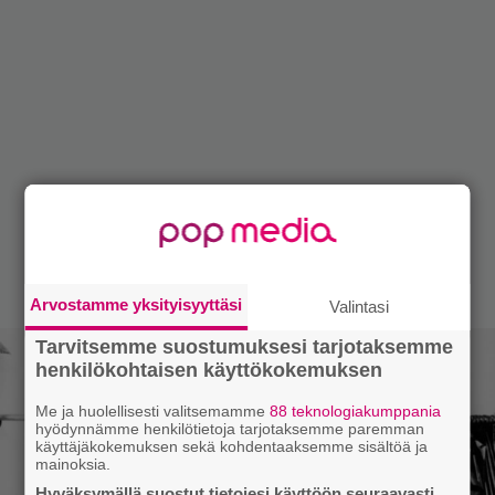
Arvostamme yksityisyyttäsi
Valintasi
Tarvitsemme suostumuksesi tarjotaksemme
henkilökohtaisen käyttökokemuksen
Me ja huolellisesti valitsemamme
88 teknologiakumppania
hyödynnämme henkilötietoja tarjotaksemme paremman
käyttäjäkokemuksen sekä kohdentaaksemme sisältöä ja
mainoksia.
Hyväksymällä suostut tietojesi käyttöön seuraavasti