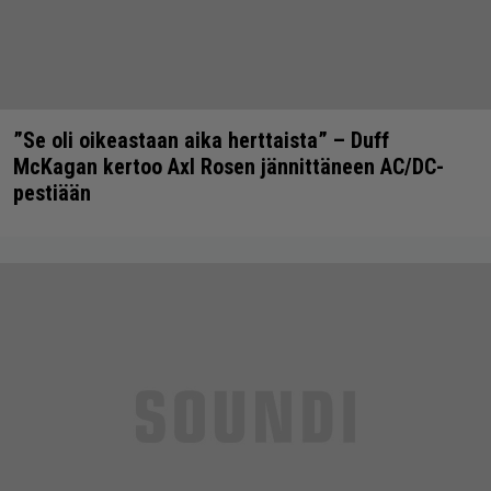
”Se oli oikeastaan aika herttaista” – Duff
McKagan kertoo Axl Rosen jännittäneen AC/DC-
pestiään