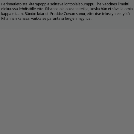
Perinnetietoista kitarapoppia soittava lontoolaispumppu The Vaccines ilmoitti
elokuussa lehdistölle ettei Rihanna ole oikea taiteilija, koska hän ei sävellä omia
kappaleitaan. Bändin kitaristi Freddie Cowan sanoi, ettei itse tekisi yhteistyötä
Rihannan kanssa, vaikka se parantaisi levyjen myyntiä.