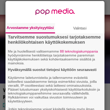
Arvostamme yksityisyyttäsi
Valintasi
Tarvitsemme suostumuksesi tarjotaksemme
henkilökohtaisen käyttökokemuksen
Me ja huolellisesti valitsemamme
88 teknologiakumppania
hyödynnämme henkilötietoja tarjotaksemme paremman
käyttäjäkokemuksen sekä kohdentaaksemme sisältöä ja
mainoksia.
Hyväksymällä suostut tietojesi käyttöön seuraavasti
Käytämme laitetunnisteita ja tallennamme evästeitä
laitteellesi saadaksemme tietoja esimerkiksi sivuista, joilla
vierailit, IP-osoitteestasi sekä laitteesi ominaisuuksista.
Pääset tutustumaan yksityiskohtaisesti käyttötarkoituksiin ja
Vappu Pimiä sai huonoa palvelua ravintolassa –
teknologiakumppaneihimme seuraavalla välilehdellä.
pettyi siellä kahteen asiaan
Hylkääminen voi vaikuttaa sivuston toimivuuteen ja
käytettävyyteen.
Jotkin teknologiamme voivat käsitellä tietoja myös ilman