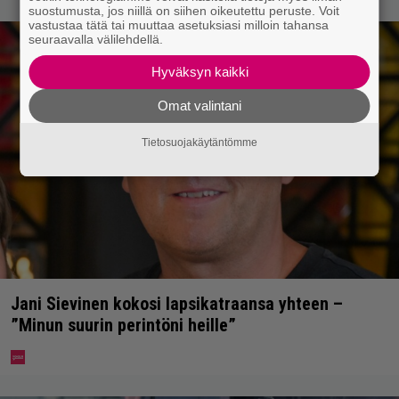
suostumusta, jos niillä on siihen oikeutettu peruste. Voit
vastustaa tätä tai muuttaa asetuksiasi milloin tahansa
seuraavalla välilehdellä.
Hyväksyn kaikki
Omat valintani
Tietosuojakäytäntömme
Jani Sievinen kokosi lapsikatraansa yhteen –
”Minun suurin perintöni heille”