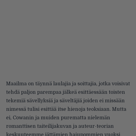
Maailma on täynnä laulajia ja soittajia, jotka voisivat
tehdä paljon parempaa jälkeä esittäessään toisten
tekemiä sävellyksiä ja säveltäjiä joiden ei missään
nimessä tulisi esittää itse hienoja teoksiaan. Mutta
ei, Cowanin ja muiden purematta nielemän
romanttisen taiteilijakuvan ja auteur-teorian
keskuuteemme jättämien hajupommien vuoksi