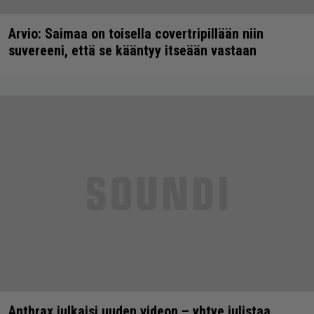
Arvio: Saimaa on toisella covertripillään niin
suvereeni, että se kääntyy itseään vastaan
Anthrax julkaisi uuden videon – yhtye julistaa