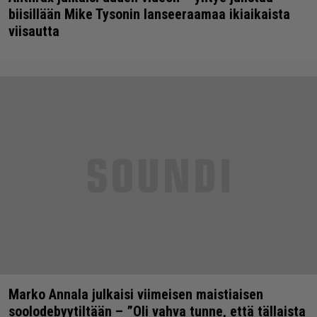
biisillään Mike Tysonin lanseeraamaa ikiaikaista
viisautta
Marko Annala julkaisi viimeisen maistiaisen
soolodebyytiltään – ”Oli vahva tunne, että tällaista