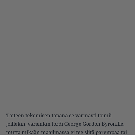
Taiteen tekemisen tapana se varmasti toimii
joillekin, varsinkin lordi George Gordon Byronille,
mutta mikään maailmassa ei tee siitä parempaa tai