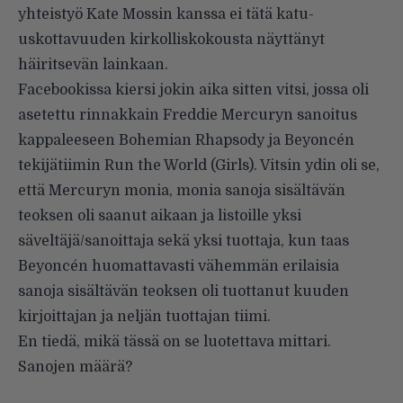
yhteistyö Kate Mossin kanssa ei tätä katu-
uskottavuuden kirkolliskokousta näyttänyt
häiritsevän lainkaan.
Facebookissa kiersi jokin aika sitten vitsi, jossa oli
asetettu rinnakkain Freddie Mercu­ryn sanoitus
kappaleeseen Bohemian Rhapsody ja Beyoncén
tekijätiimin Run the World (Girls). Vitsin ydin oli se,
että Mercuryn monia, monia sanoja sisältävän
teoksen oli saanut aikaan ja listoille yksi
säveltäjä/sanoittaja sekä yksi tuottaja, kun taas
Beyoncén huomattavasti vähemmän erilaisia
sanoja sisältävän teoksen oli tuottanut kuuden
kirjoittajan ja neljän tuottajan tiimi.
En tiedä, mikä tässä on se luotettava mittari.
Sanojen määrä?