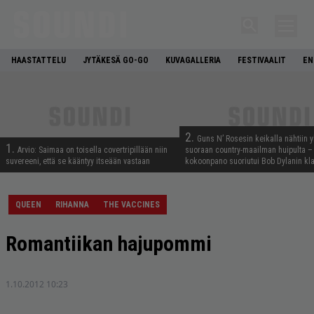
HAASTATTELU
JYTÄKESÄ GO-GO
KUVAGALLERIA
FESTIVAALIT
EN
2.
Guns N’ Rosesin keikalla nähtiin y
1.
Arvio: Saimaa on toisella covertripillään niin
suoraan country-maailman huipulta –
suvereeni, että se kääntyy itseään vastaan
kokoonpano suoriutui Bob Dylanin kl
QUEEN
RIHANNA
THE VACCINES
Romantiikan hajupommi
1.10.2012 10:23