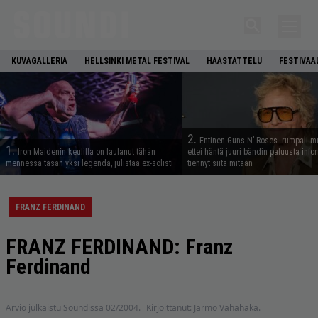
KUVAGALLERIA
HELLSINKI METAL FESTIVAL
HAASTATTELU
FESTIVAA
2.
Entinen Guns N’ Roses -rumpali mu
1.
Iron Maidenin keulilla on laulanut tähän
ettei häntä juuri bändin paluusta info
mennessä tasan yksi legenda, julistaa ex-solisti
tiennyt siitä mitään
FRANZ FERDINAND
FRANZ FERDINAND: Franz
Ferdinand
Arvio julkaistu Soundissa 02/2004.
Kirjoittanut: Jarmo Vähähaka.