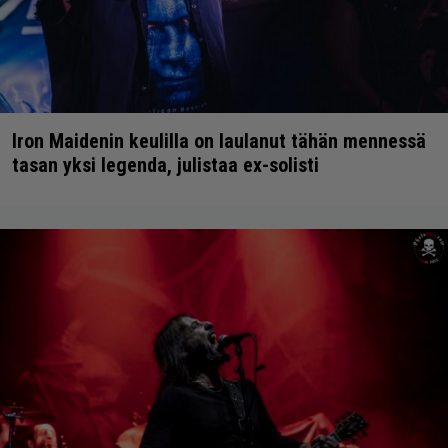
Iron Maidenin keulilla on laulanut tähän mennessä
tasan yksi legenda, julistaa ex-solisti