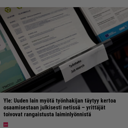
Yle: Uuden lain myötä työnhakijan täytyy kertoa
osaamisestaan julkisesti netissä – yrittäjät
toivovat rangaistusta laiminlyönnistä