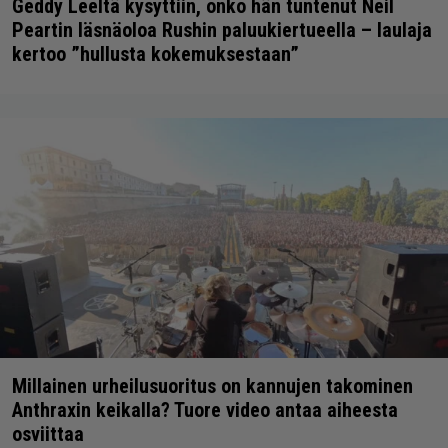
Geddy Leeltä kysyttiin, onko hän tuntenut Neil
Peartin läsnäoloa Rushin paluukiertueella – laulaja
kertoo ”hullusta kokemuksestaan”
Millainen urheilusuoritus on kannujen takominen
Anthraxin keikalla? Tuore video antaa aiheesta
osviittaa