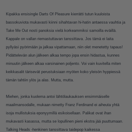
Kipakka ensisingle Darts Of Pleasure kierrätti tutun kuuloista
bassokuviota mukavasti kiinni sihahtavan hi-hatin antaessa vauhtia ja
Take Me Out nosti panoksia vielä korkeammiksi samoilla eväillä.
Kappale on vallan riemastuttavan tanssittava. Jos tämä ei laita
pyllyäsi pyörimään ja jalkaa vipattamaan, niin olet menetetty tapaus!
Pidättelevän alun jälkeen alkaa tempo jopa ensin hidastua, kunnes
minuutin jälkeen alkaa varsinainen poljento. Voi vain kuvitella miten
keikkasalit tärisevät perustuksiaan myöten koko yleisön hyppiessä
tämän tahtiin ylös ja alas. Mutta, mutta.
Miehen, jonka kuolema antoi lähtölaukauksen ensimmäiselle
maailmansodalle, mukaan nimetty Franz Ferdinand ei aiheuta yhtä
isoja mullistuksia eponyymillä esikoisellaan. Palikat ovat ihan
mukavasti kasassa, mutta se lopullinen pieni ekstra jää puuttumaan.
Talking Heads -henkinen tanssittava taidepop kaikessa