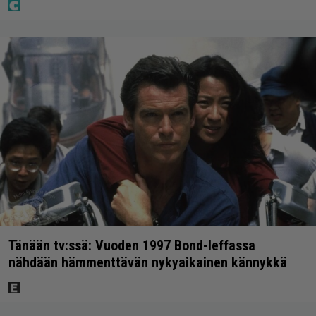
Tänään tv:ssä: Vuoden 1997 Bond-leffassa
nähdään hämmenttävän nykyaikainen kännykkä