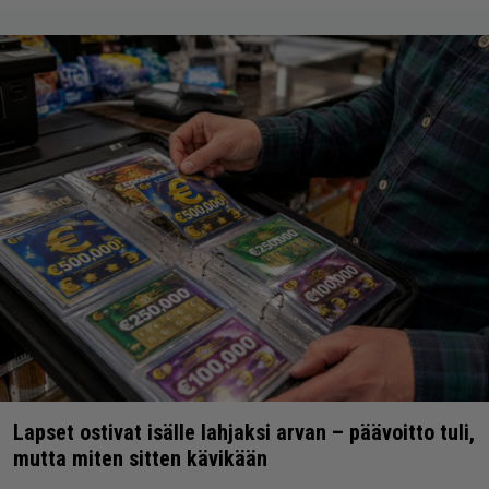
Lapset ostivat isälle lahjaksi arvan – päävoitto tuli,
mutta miten sitten kävikään