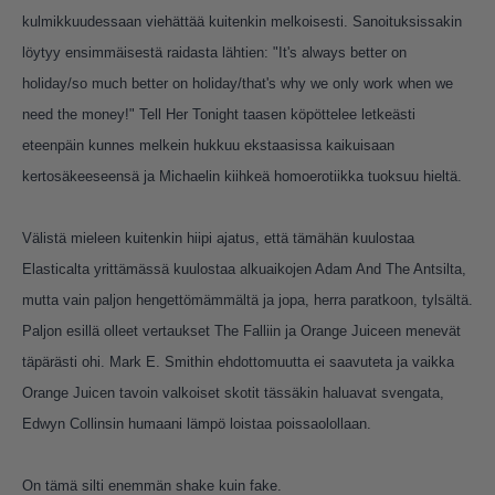
kulmikkuudessaan viehättää kuitenkin melkoisesti. Sanoituksissakin
löytyy ensimmäisestä raidasta lähtien: "It's always better on
holiday/so much better on holiday/that's why we only work when we
need the money!" Tell Her Tonight taasen köpöttelee letkeästi
eteenpäin kunnes melkein hukkuu ekstaasissa kaikuisaan
kertosäkeeseensä ja Michaelin kiihkeä homoerotiikka tuoksuu hieltä.
Välistä mieleen kuitenkin hiipi ajatus, että tämähän kuulostaa
Elasticalta yrittämässä kuulostaa alkuaikojen Adam And The Antsilta,
mutta vain paljon hengettömämmältä ja jopa, herra paratkoon, tylsältä.
Paljon esillä olleet vertaukset The Falliin ja Orange Juiceen menevät
täpärästi ohi. Mark E. Smithin ehdottomuutta ei saavuteta ja vaikka
Orange Juicen tavoin valkoiset skotit tässäkin haluavat svengata,
Edwyn Collinsin humaani lämpö loistaa poissaolollaan.
On tämä silti enemmän shake kuin fake.