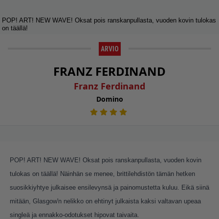
POP! ART! NEW WAVE! Oksat pois ranskanpullasta, vuoden kovin tulokas
on täällä!
ARVIO
FRANZ FERDINAND
Franz Ferdinand
Domino
POP! ART! NEW WAVE! Oksat pois ranskanpullasta, vuoden kovin
tulokas on täällä! Näinhän se menee, brittilehdistön tämän hetken
suosikkiyhtye julkaisee ensilevynsä ja painomustetta kuluu. Eikä siinä
mitään, Glasgow'n nelikko on ehtinyt julkaista kaksi valtavan upeaa
singleä ja ennakko-odotukset hipovat taivaita.