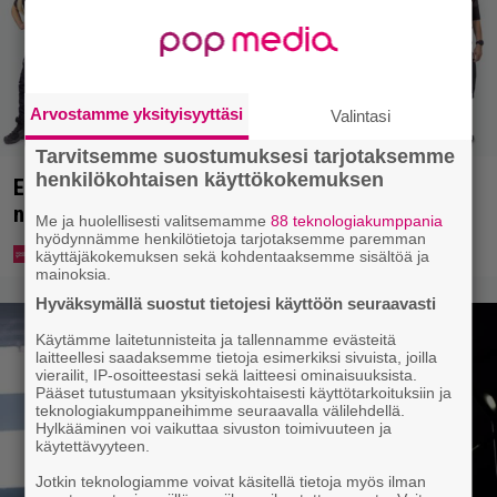
Arvostamme yksityisyyttäsi
Valintasi
Tarvitsemme suostumuksesi tarjotaksemme
henkilökohtaisen käyttökokemuksen
Erikoisjoukot julkaisi uudet kokelaat – yllättävien
nimien joukossa myös kansanedustaja
Me ja huolellisesti valitsemamme
88 teknologiakumppania
hyödynnämme henkilötietoja tarjotaksemme paremman
käyttäjäkokemuksen sekä kohdentaaksemme sisältöä ja
mainoksia.
Hyväksymällä suostut tietojesi käyttöön seuraavasti
Käytämme laitetunnisteita ja tallennamme evästeitä
laitteellesi saadaksemme tietoja esimerkiksi sivuista, joilla
vierailit, IP-osoitteestasi sekä laitteesi ominaisuuksista.
Pääset tutustumaan yksityiskohtaisesti käyttötarkoituksiin ja
teknologiakumppaneihimme seuraavalla välilehdellä.
Hylkääminen voi vaikuttaa sivuston toimivuuteen ja
käytettävyyteen.
Jotkin teknologiamme voivat käsitellä tietoja myös ilman