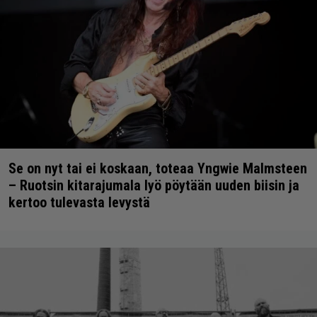
Se on nyt tai ei koskaan, toteaa Yngwie Malmsteen
– Ruotsin kitarajumala lyö pöytään uuden biisin ja
kertoo tulevasta levystä