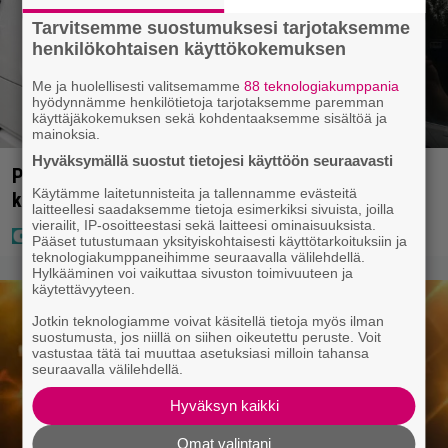
Tarvitsemme suostumuksesi tarjotaksemme
henkilökohtaisen käyttökokemuksen
Me ja huolellisesti valitsemamme
88 teknologiakumppania
hyödynnämme henkilötietoja tarjotaksemme paremman
käyttäjäkokemuksen sekä kohdentaaksemme sisältöä ja
mainoksia.
Hyväksymällä suostut tietojesi käyttöön seuraavasti
Poliisilla tehovalvonta – tästä kysymys ja näin
Käytämme laitetunnisteita ja tallennamme evästeitä
kauan kestää
laitteellesi saadaksemme tietoja esimerkiksi sivuista, joilla
vierailit, IP-osoitteestasi sekä laitteesi ominaisuuksista.
Pääset tutustumaan yksityiskohtaisesti käyttötarkoituksiin ja
teknologiakumppaneihimme seuraavalla välilehdellä.
Hylkääminen voi vaikuttaa sivuston toimivuuteen ja
käytettävyyteen.
Jotkin teknologiamme voivat käsitellä tietoja myös ilman
suostumusta, jos niillä on siihen oikeutettu peruste. Voit
vastustaa tätä tai muuttaa asetuksiasi milloin tahansa
seuraavalla välilehdellä.
Hyväksyn kaikki
Omat valintani