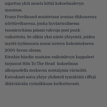
niputtaa yhtä monta hittiä kokoelmalevyn
muotoon.
Franz Ferdinand muistetaan ironiaa tihkuneena
nörttiretkueena, jonka hyväntuulisessa
tanssirockissa piisasi vahvoja post punk -
vaikutteita. Se olikin yksi niistä yhtyeistä, joiden
myötä tyylisuunta nousi uuteen kukoistukseen
2000-luvun alussa.
Etenkin bändin mainion esikoislevyn kappaleet
tarjoavat Hits To The Head -kokoelman
alkupuolella mukavan nostalgisia värinöitä.
Kuivakasti soiva yhtye yhdisteli tymäköitä riffejä
äkkiväärään rytmiikkaan kutkuttavasti.