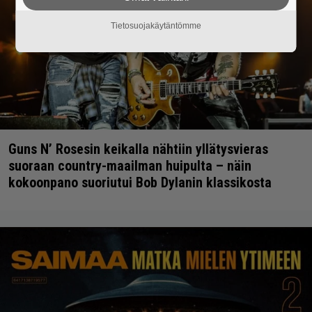
Tietosuojakäytäntömme
Guns N’ Rosesin keikalla nähtiin yllätysvieras
suoraan country-maailman huipulta – näin
kokoonpano suoriutui Bob Dylanin klassikosta