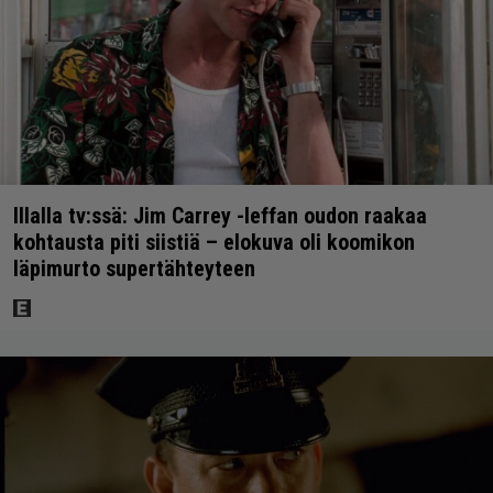
Illalla tv:ssä: Jim Carrey -leffan oudon raakaa
kohtausta piti siistiä – elokuva oli koomikon
läpimurto supertähteyteen