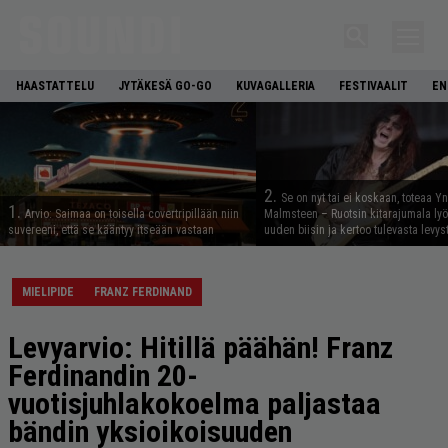
HAASTATTELU
JYTÄKESÄ GO-GO
KUVAGALLERIA
FESTIVAALIT
EN
2.
Se on nyt tai ei koskaan, toteaa Y
1.
Arvio: Saimaa on toisella covertripillään niin
Malmsteen – Ruotsin kitarajumala ly
suvereeni, että se kääntyy itseään vastaan
uuden biisin ja kertoo tulevasta levys
MIELIPIDE
FRANZ FERDINAND
Levyarvio: Hitillä päähän! Franz
Ferdinandin 20-
vuotisjuhlakokoelma paljastaa
bändin yksioikoisuuden