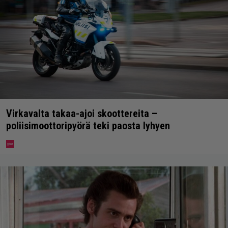
Virkavalta takaa-ajoi skoottereita –
poliisimoottoripyörä teki paosta lyhyen