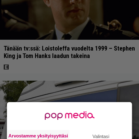
Tänään tv:ssä: Loistoleffa vuodelta 1999 – Stephen
King ja Tom Hanks laadun takeina
Arvostamme yksityisyyttäsi
Valintasi