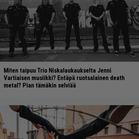
Miten taipuu Trio Niskalaukaukselta Jenni
Vartiaisen musiikki? Entäpä ruotsalainen death
metal? Pian tämäkin selviää