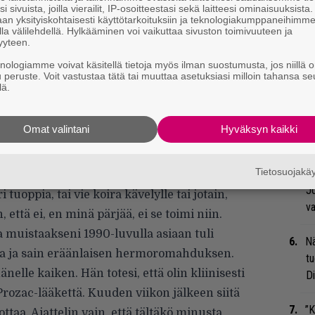
ry
i sivuista, joilla vierailit, IP-osoitteestasi sekä laitteesi ominaisuuksista
an yksityiskohtaisesti käyttötarkoituksiin ja teknologiakumppaneihimm
la välilehdellä. Hylkääminen voi vaikuttaa sivuston toimivuuteen ja
Gl
yyteen.
knologiamme voivat käsitellä tietoja myös ilman suostumusta, jos niillä o
We
u peruste. Voit vastustaa tätä tai muuttaa asetuksiasi milloin tahansa se
t
lä.
Bl
Omat valintani
Hyväksyn kaikki
ja
Tietosuojak
Mi
ha masennuskausi ja menin lääkäriin. Hän vain
Jo
 tuoppia, tai vie koira kävelylle tai jotain,
va
n, että ei, en minä pärjää, ei se toimi niin.
ta muistaakseni 1990-luvulla asiaan tuli
Nä
ssa ja sain eräänlaisen hermoromahduksen.
tu
änelle kaiken. Hän totesi, että olin kliinisesti
Di
ozac-lääkettä. Kuuden viikon jälkeen siitä
”K
taa. Ajattelin vain, että tältäkö minusta