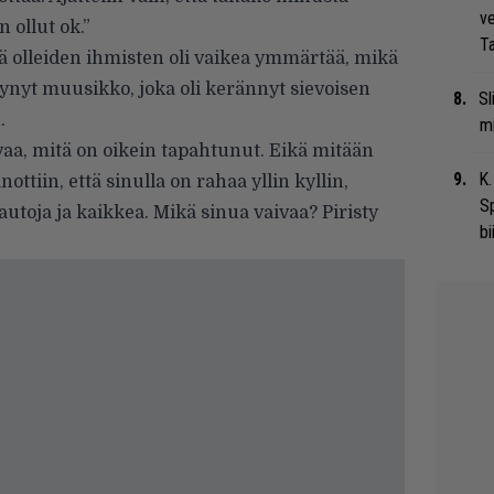
ve
n ollut ok.”
Ta
ä olleiden ihmisten oli vaikea ymmärtää, mikä
ynyt muusikko, joka oli kerännyt sievoisen
Sl
.
mi
ivaa, mitä on oikein tapahtunut. Eikä mitään
K.
ottiin, että sinulla on rahaa yllin kyllin,
S
autoja ja kaikkea. Mikä sinua vaivaa? Piristy
bi