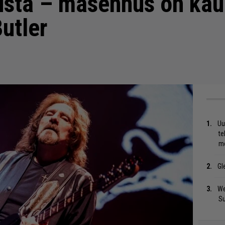
ista – masennus on kau
utler
Uu
te
me
Gl
We
S