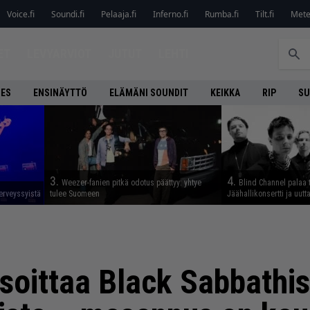
Voice.fi
Soundi.fi
Pelaaja.fi
Inferno.fi
Rumba.fi
Tilt.fi
Metel
ET
LEVYARVIOT
JUTUT
LEHTI
NES
ENSINÄYTTÖ
ELÄMÄNI SOUNDIT
KEIKKA
RIP
SU
3.
4.
Weezer-fanien pitkä odotus päättyy: yhtye
Blind Channel palaa 
erveyssyistä
tulee Suomeen
Jäähallikonsertti ja uut
 soittaa Black Sabbathiss