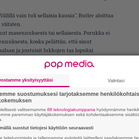
lillä vain tuli sellaisia kausia”, Butler aloittaa
viitaten.
ut masennuksesta tai sellaisesta. Porukka ei
nuksesta, koska pelättiin, että sinut
aalaan ja joutuisit lukkojen taa lopuksi
uhua asiasta ihmisille, jos sattui tulemaan
vostamme yksityisyyttäsi
Valintasi
semme suostumuksesi tarjotaksemme henkilökohtai
ökokemuksen
lellisesti valitsemamme
88 teknologiakumppania
hyödynnämme henkilö
semme paremman käyttäjäkokemuksen sekä kohdentaaksemme sisältöä
a.
Uu
ällä suostut tietojesi käyttöön seuraavasti
Va
laitetunnisteita ja tallennamme evästeitä laitteellesi saadaksemme tie