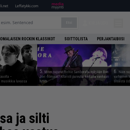
i.net
Leffatykki.com
Etsi
KIRJAUDU
OMALAISEN ROCKIN KLASSIKOT
SOITTOLISTA
PERJANTAIBIISI
5.
6.
Miten sujuvat Richie Samboralta nykyään Bon
Näin su
tauolta –
Jovi -hommat? Kitaristi pureutui keikalla vanhaan
varhainen t
ta musiikkia luvassa
hittiin
sisäistä U
a ja silti