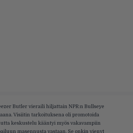
eezer Butler vieraili hiljattain NPR:n
Bullseye
aana. Visiitin tarkoituksena oli promotoida
mutta keskustelu kääntyi myös vakavampiin
pailuun masennusta vastaan. Se onkin vienyt