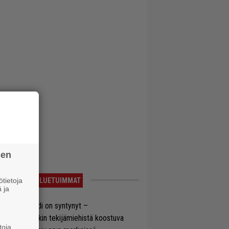
sen
tietoja
LUETUIMMAT
 ja
si superbändi on syntynyt –
ihtoehtorockin tekijämiehistä koostuva
toja