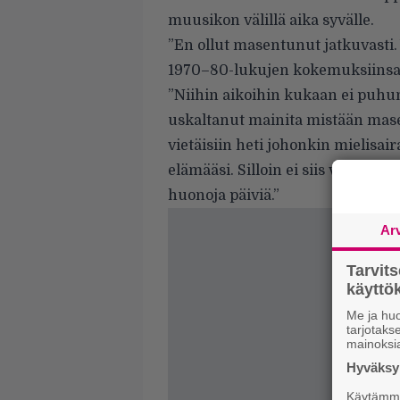
muusikon välillä aika syvälle.
”En ollut masentunut jatkuvasti. Vä
1970–80-lukujen kokemuksiinsa 
”Niihin aikoihin kukaan ei puhun
uskaltanut mainita mistään masen
vietäisiin heti johonkin mielisair
elämääsi. Silloin ei siis voinut p
huonoja päiviä.”
Ar
Tarvit
käytt
Me ja huo
tarjotak
mainoksi
Hyväksym
Käytämme 