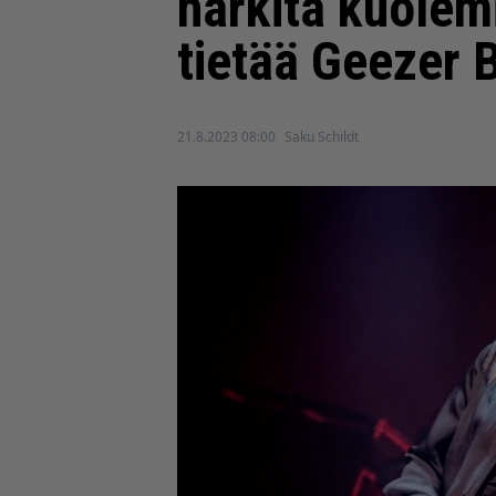
harkita kuolem
tietää Geezer B
21.8.2023 08:00
Saku Schildt