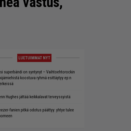
hea vastus,
LUETUIMMAT NYT
si superbändi on syntynyt – Vaihtoehtorockin
kijämiehistä koostuva ryhmä esittäytyy ep:n
rkeissä
enn Hughes jättää keikkalavat terveyssyistä
ezer-fanien pitkä odotus päättyy: yhtye tulee
uomeen