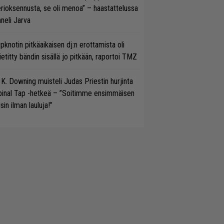
rioksennusta, se oli menoa” – haastattelussa
neli Jarva
ipknotin pitkäaikaisen dj:n erottamista oli
etitty bändin sisällä jo pitkään, raportoi TMZ
 K. Downing muisteli Judas Priestin hurjinta
pinal Tap -hetkeä – ”Soitimme ensimmäisen
isin ilman lauluja!”