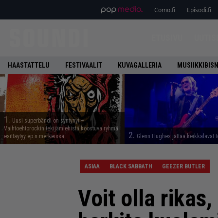
Como.fi
Episodi.fi
ETUSIVU
UUTIS
HAASTATTELU
FESTIVAALIT
KUVAGALLERIA
MUSIIKKIBIS
1.
Uusi superbändi on syntynyt –
Vaihtoehtorockin tekijämiehistä koostuva ryhmä
2.
esittäytyy ep:n merkeissä
Glenn Hughes jättää keikkalavat t
ASIAA
BLACK SABBATH
GEEZER BUTLER
Voit olla rikas,