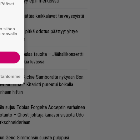
hmä esittäytyy ep:n merkeissä
. Pääset
e
enn Hughes jättää keikkalavat terveyssyistä
n siihen
ezer-fanien pitkä odotus päättyy: yhtye
uraavalla
ulee Suomeen
ind Channel palaa tauolta – Jäähallikonsertti
 uutta musiikkia luvassa
äytäntömme
ten sujuvat Richie Samboralta nykyään Bon
vi -hommat? Kitaristi pureutui keikalla
nhaan hittiin
in sujuu Tobias Forgelta Acceptin varhainen
otanto – Ghost-johtaja kanavoi sisäistä Udo
rkschneideriaan
un Gene Simmonsin suusta pulppusi