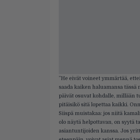
”He eivät voineet ymmärtää, ettei 
saada kaiken haluamansa tässä 
päivät osuvat kohdalle, millään tuo
pitäisikö sitä lopettaa kaikki. Onn
Siispä muistakaa: jos niitä kamal
olo näytä helpottavan, on syytä t
asiantuntijoiden kanssa. Jos yri
eteenpäin, voivat asiat mennä to