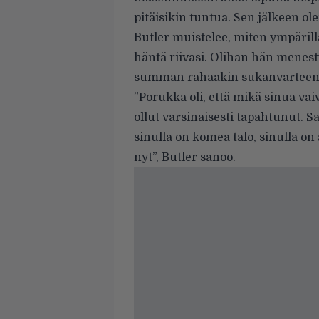
pitäisikin tuntua. Sen jälkeen ole
Butler muistelee, miten ympärill
häntä riivasi. Olihan hän menest
summan rahaakin sukanvarteen
”Porukka oli, että mikä sinua va
ollut varsinaisesti tapahtunut. San
sinulla on komea talo, sinulla on 
nyt”, Butler sanoo.