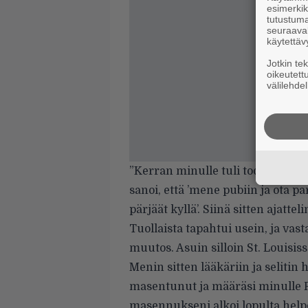
esimerkiks
tutustuma
seuraaval
käytettäv
Jotkin te
oikeutett
välilehdel
”Kerran minulle tuli todella pa
sanoi, että ’mene pubiin ja ota pari
pärjäät kyllä’. Siinä sitten ajatteli
Tuollaista tapahtui usein, ja vas
muutos. Asuin silloin St. Louisi
Menin sitten lääkäriin ja selitin h
masentunut ja määräsi minulle Pr
masennukseni alkoi lopulta helpot