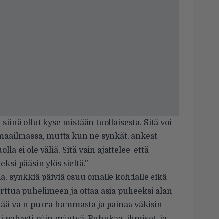
siinä ollut kyse mistään tuollaisesta. Sitä voi
maailmassa, mutta kun ne synkät, ankeat
lla ei ole väliä. Sitä vain ajattelee, että
eksi pääsin ylös sieltä.”
ia, synkkiä päiviä osuu omalle kohdalle eikä
arttua puhelimeen ja ottaa asia puheeksi alan
ttää vain purra hammasta ja painaa väkisin
si pahasti päin mäntyä. Puhukaa, ihmiset, ja