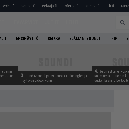
Voice.fi
Soundi.fi
Pelaaja.fi
Inferno.fi
Rumba.fi
Tilt.fi
Metel
ET
LEVYARVIOT
JUTUT
LEHTI
ALIT
ENSINÄYTTÖ
KEIKKA
ELÄMÄNI SOUNDIT
RIP
S
4.
lta Jenni
Se on nyt tai ei kosk
3.
inen death
Blind Channel palasi tauolta tuplasinglen ja
Malmsteen – Ruotsin kit
näyttävän videon voimin
uuden biisin ja kertoo tu