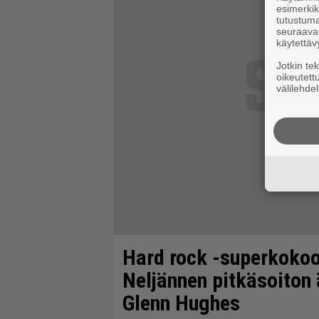
esimerkiks
tutustuma
seuraaval
käytettäv
Jotkin te
oikeutett
välilehdel
Hard rock -superkokoo
Neljännen pitkäsoiton 
Glenn Hughes