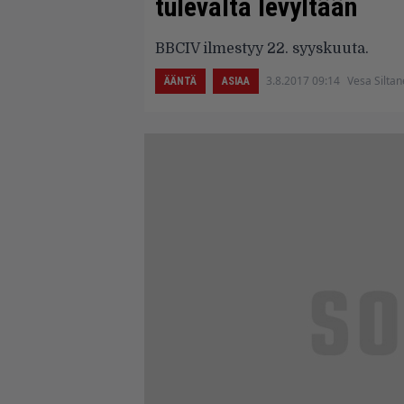
tulevalta levyltään
BBCIV ilmestyy 22. syyskuuta.
3.8.2017 09:14
Vesa Silta
ÄÄNTÄ
ASIAA