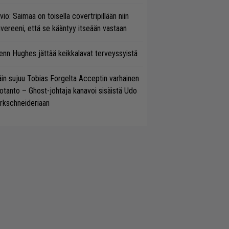
vio: Saimaa on toisella covertripillään niin
vereeni, että se kääntyy itseään vastaan
enn Hughes jättää keikkalavat terveyssyistä
in sujuu Tobias Forgelta Acceptin varhainen
otanto – Ghost-johtaja kanavoi sisäistä Udo
rkschneideriaan