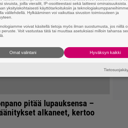
i sivuista, joilla vierailit, IP-osoitteestasi sekä laitteesi ominaisuuksista
an yksityiskohtaisesti käyttötarkoituksiin ja teknologiakumppaneihimm
la välilehdellä. Hylkääminen voi vaikuttaa sivuston toimivuuteen ja
yyteen.
knologiamme voivat käsitellä tietoja myös ilman suostumusta, jos niillä o
u peruste. Voit vastustaa tätä tai muuttaa asetuksiasi milloin tahansa se
lä.
Omat valintani
Hyväksyn kaikki
Tietosuojak
npano pitää lupauksensa –
äänitykset alkaneet, kertoo