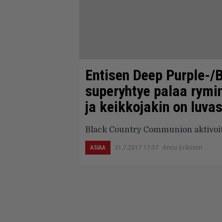
Entisen Deep Purple-/B
superyhtye palaa rymin
ja keikkojakin on luva
Black Country Communion aktivoitu
31.7.2017 17:57
Anssi Eriksson
ASIAA