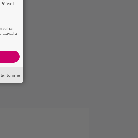
. Pääset
e
n siihen
uraavalla
äytäntömme