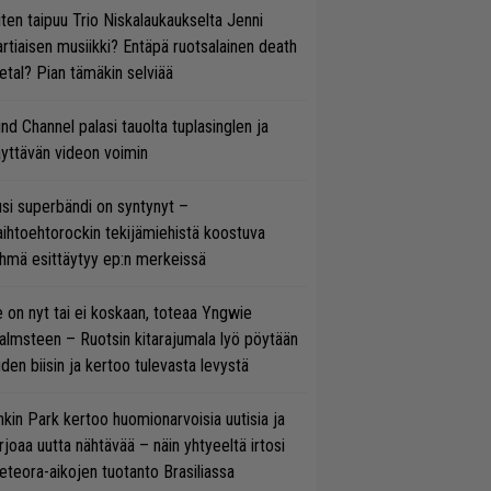
ten taipuu Trio Niskalaukaukselta Jenni
rtiaisen musiikki? Entäpä ruotsalainen death
tal? Pian tämäkin selviää
ind Channel palasi tauolta tuplasinglen ja
yttävän videon voimin
si superbändi on syntynyt –
ihtoehtorockin tekijämiehistä koostuva
hmä esittäytyy ep:n merkeissä
 on nyt tai ei koskaan, toteaa Yngwie
lmsteen – Ruotsin kitarajumala lyö pöytään
den biisin ja kertoo tulevasta levystä
nkin Park kertoo huomionarvoisia uutisia ja
rjoaa uutta nähtävää – näin yhtyeeltä irtosi
teora-aikojen tuotanto Brasiliassa