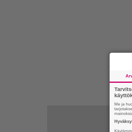
Ar
Tarvit
käytt
Me ja huo
tarjotak
mainoksi
Hyväksym
Käytämme 