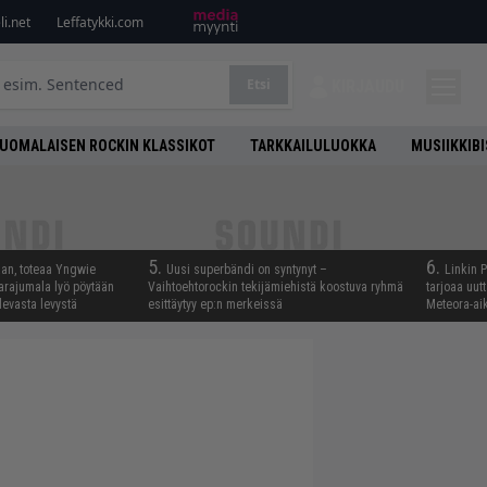
i.net
Leffatykki.com
Etsi
KIRJAUDU
UOMALAISEN ROCKIN KLASSIKOT
TARKKAILULUOKKA
MUSIIKKIB
5.
6.
aan, toteaa Yngwie
Uusi superbändi on syntynyt –
Linkin 
arajumala lyö pöytään
Vaihtoehtorockin tekijämiehistä koostuva ryhmä
tarjoaa uut
levasta levystä
esittäytyy ep:n merkeissä
Meteora-aik