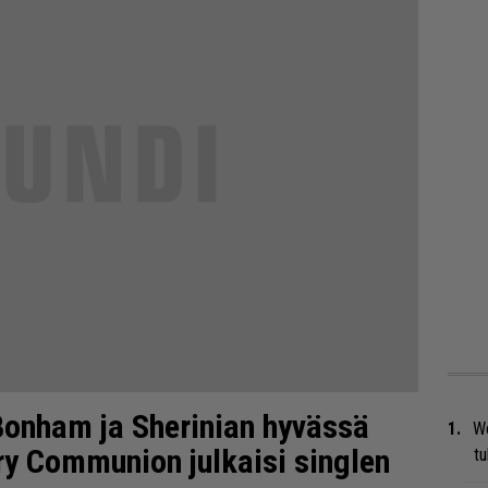
onham ja Sherinian hyvässä
We
ry Communion julkaisi singlen
t