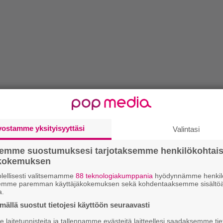
vostamme yksityisyyttäsi
Valintasi
semme suostumuksesi tarjotaksemme henkilökohtai
ökokemuksen
lellisesti valitsemamme
88 teknologiakumppania
hyödynnämme henkilö
semme paremman käyttäjäkokemuksen sekä kohdentaaksemme sisältöä
a.
ällä suostut tietojesi käyttöön seuraavasti
laitetunnisteita ja tallennamme evästeitä laitteellesi saadaksemme tie