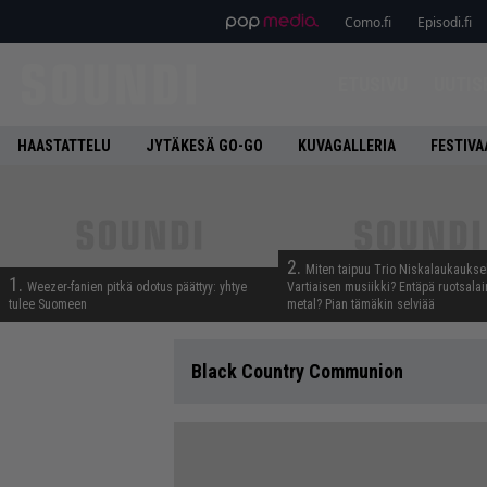
Como.fi
Episodi.fi
ETUSIVU
UUTIS
HAASTATTELU
JYTÄKESÄ GO-GO
KUVAGALLERIA
FESTIVA
2.
Miten taipuu Trio Niskalaukaukse
1.
Weezer-fanien pitkä odotus päättyy: yhtye
Vartiaisen musiikki? Entäpä ruotsala
tulee Suomeen
metal? Pian tämäkin selviää
Black Country Communion