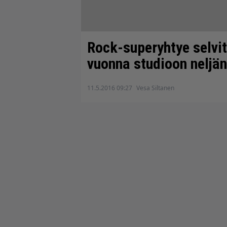
Rock-superyhtye selvitt
vuonna studioon neljä
11.5.2016 09:27
Vesa Siltanen