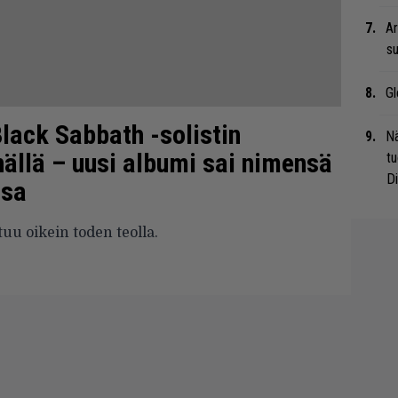
Ar
su
Gl
lack Sabbath -solistin
Nä
ällä – uusi albumi sai nimensä
tu
Di
ssa
u oikein toden teolla.