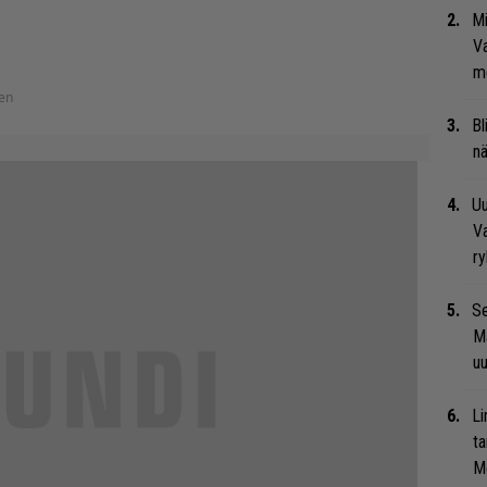
Mi
Va
me
nen
Bl
nä
Uu
Va
ry
Se
Ma
uu
Li
ta
Me