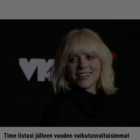
Time listasi jälleen vuoden vaikutusvaltaisimmat