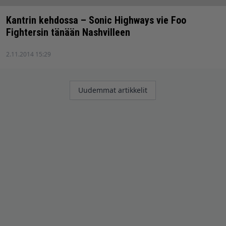
Kantrin kehdossa – Sonic Highways vie Foo
Fightersin tänään Nashvilleen
2.11.2014 15:29
Artikkelien
Uudemmat artikkelit
selaus