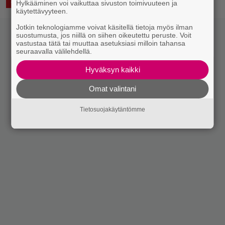
2.2.2022 17:51
Vesa Siltanen
ASIAA
Hylkääminen voi vaikuttaa sivuston toimivuuteen ja
käytettävyyteen.
Jotkin teknologiamme voivat käsitellä tietoja myös ilman
suostumusta, jos niillä on siihen oikeutettu peruste. Voit
vastustaa tätä tai muuttaa asetuksiasi milloin tahansa
seuraavalla välilehdellä.
Hyväksyn kaikki
Omat valintani
Tietosuojakäytäntömme