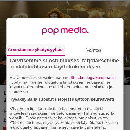
Arvostamme yksityisyyttäsi
Valintasi
Tarvitsemme suostumuksesi tarjotaksemme
henkilökohtaisen käyttökokemuksen
Me ja huolellisesti valitsemamme
88 teknologiakumppania
hyödynnämme henkilötietoja tarjotaksemme paremman
käyttäjäkokemuksen sekä kohdentaaksemme sisältöä ja
mainoksia.
Uudet Rock ’n’ Roll Hall of Fame -ehdokkaat julki –
Judas Priest jälleen mukana listalla
Hyväksymällä suostut tietojesi käyttöön seuraavasti
Käytämme laitetunnisteita ja tallennamme evästeitä
Ensimmäistä kertaa ehdolla ovat muun muassa
laitteellesi saadaksemme tietoja esimerkiksi sivuista, joilla
vierailit, IP-osoitteestasi sekä laitteesi ominaisuuksista.
Eminem, Duran Duran ja Lionel Richie.
Pääset tutustumaan yksityiskohtaisesti käyttötarkoituksiin ja
teknologiakumppaneihimme seuraavalla välilehdellä.