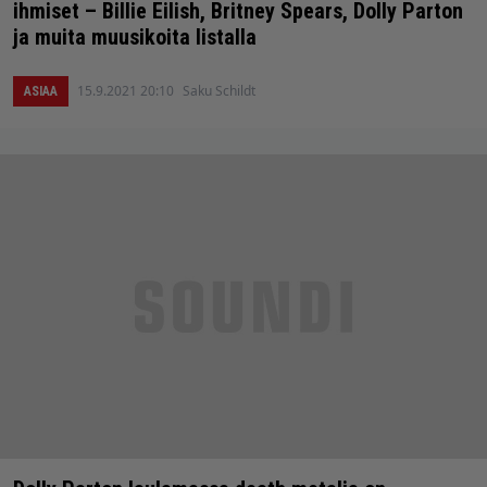
ihmiset – Billie Eilish, Britney Spears, Dolly Parton
ja muita muusikoita listalla
15.9.2021 20:10
Saku Schildt
ASIAA