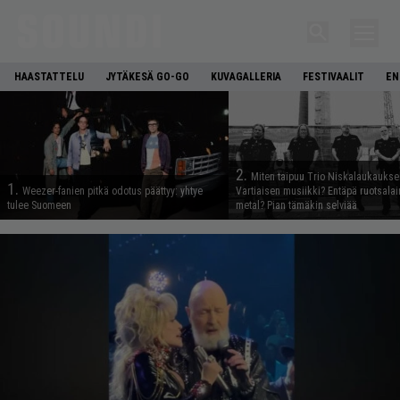
HAASTATTELU
JYTÄKESÄ GO-GO
KUVAGALLERIA
FESTIVAALIT
EN
2.
Miten taipuu Trio Niskalaukaukse
1.
Weezer-fanien pitkä odotus päättyy: yhtye
Vartiaisen musiikki? Entäpä ruotsala
tulee Suomeen
metal? Pian tämäkin selviää