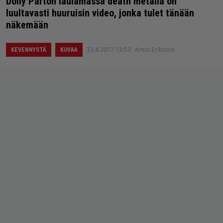
Dolly Parton laulamassa death metalia on
luultavasti huuruisin video, jonka tulet tänään
näkemään
23.4.2017 13:53
Anssi Eriksson
KEVENNYSTÄ
KUVAA