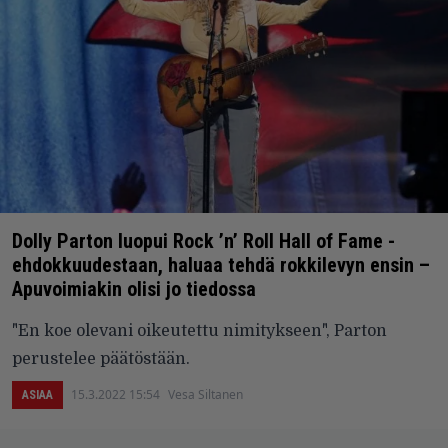
Dolly Parton luopui Rock ’n’ Roll Hall of Fame -
ehdokkuudestaan, haluaa tehdä rokkilevyn ensin –
Apuvoimiakin olisi jo tiedossa
"En koe olevani oikeutettu nimitykseen", Parton
perustelee päätöstään.
15.3.2022 15:54
Vesa Siltanen
ASIAA