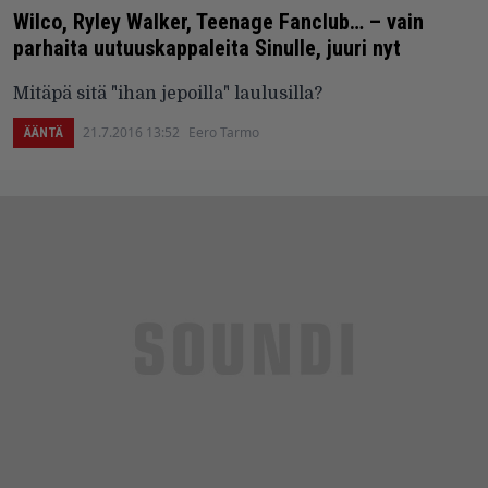
Wilco, Ryley Walker, Teenage Fanclub… – vain
parhaita uutuuskappaleita Sinulle, juuri nyt
Mitäpä sitä "ihan jepoilla" laulusilla?
21.7.2016 13:52
Eero Tarmo
ÄÄNTÄ