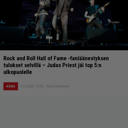
Rock and Roll Hall of Fame -faniäänestyksen
tulokset selvillä – Judas Priest jäi top 5:n
ulkopuolelle
1.5.2022 19:05
Anssi Eriksson
ASIAA