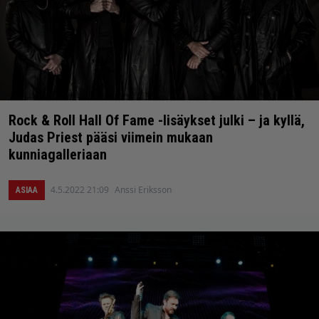
Rock & Roll Hall Of Fame -lisäykset julki – ja kyllä,
Judas Priest pääsi viimein mukaan
kunniagalleriaan
4.5.2022 21:09
Anssi Eriksson
ASIAA