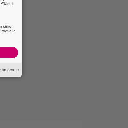
. Pääset
e
n siihen
uraavalla
äytäntömme