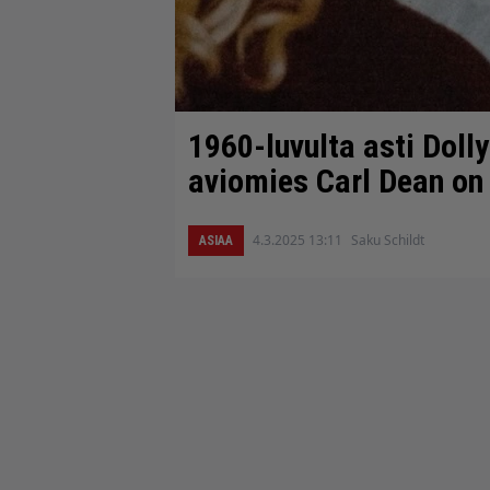
1960-luvulta asti Dolly
aviomies Carl Dean on 
4.3.2025 13:11
Saku Schildt
ASIAA