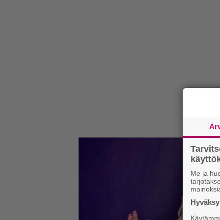
Ar
Tarvit
käytt
Me ja huo
tarjotak
mainoksi
Hyväksym
Käytämme 