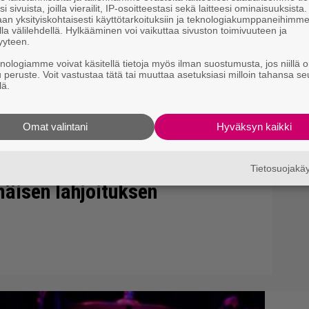
i sivuista, joilla vierailit, IP-osoitteestasi sekä laitteesi ominaisuuksista
an yksityiskohtaisesti käyttötarkoituksiin ja teknologiakumppaneihimm
la välilehdellä. Hylkääminen voi vaikuttaa sivuston toimivuuteen ja
yyteen.
knologiamme voivat käsitellä tietoja myös ilman suostumusta, jos niillä o
u peruste. Voit vastustaa tätä tai muuttaa asetuksiasi milloin tahansa se
lä.
Omat valintani
Hyväksyn kaikki
Tietosuojak
mäisen lahjoituksen