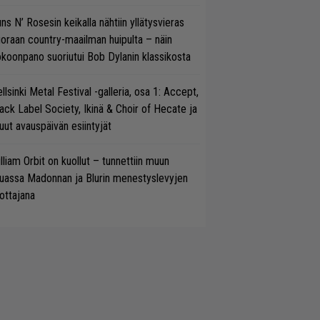
ns N’ Rosesin keikalla nähtiin yllätysvieras
oraan country-maailman huipulta – näin
koonpano suoriutui Bob Dylanin klassikosta
llsinki Metal Festival -galleria, osa 1: Accept,
ack Label Society, Ikinä & Choir of Hecate ja
ut avauspäivän esiintyjät
lliam Orbit on kuollut – tunnettiin muun
uassa Madonnan ja Blurin menestyslevyjen
ottajana