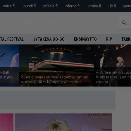
Voice.fi
Soundi.fi
Pelaaja.fi
Inferno.fi
Rumba.fi
Tilt.fi
Metel
ET
LEVYARVIOT
JUTUT
LEHTI
TAL FESTIVAL
JYTÄKESÄ GO-GO
ENSINÄYTTÖ
RIP
TARK
4.
 – Duff
Anthrax julkaisi uude
3.
en AC/DC-
Arvio: Saimaa on toisella covertripillään niin
biisillään Mike Tysonin
suvereeni, että se kääntyy itseään vastaan
viisautta