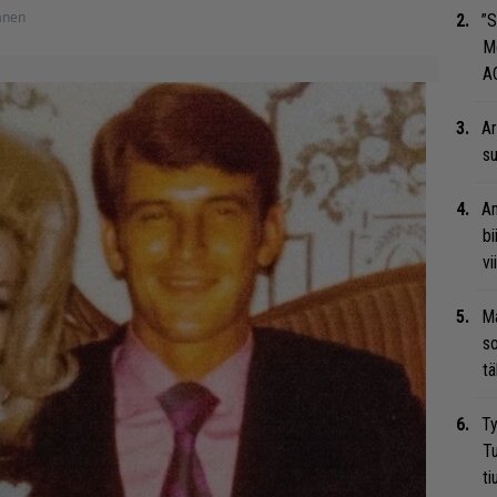
anen
”S
M
A
Ar
su
An
bi
vi
Ma
so
tä
Ty
Tu
ti