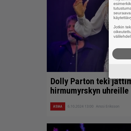
esimerkiks
tutustuma
seuraaval
käytettäv
Jotkin te
oikeutett
välilehdel
Dolly Parton teki jätti
hirmumyrskyn uhreille
6.10.2024 13:00
Anssi Eriksson
ASIAA