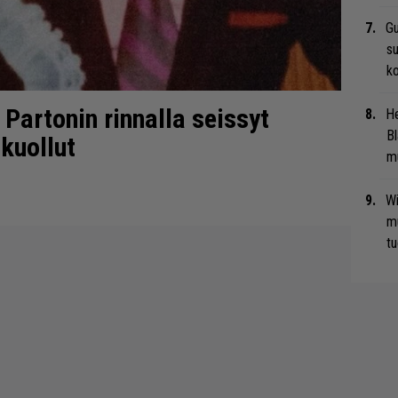
Gu
su
ko
 Partonin rinnalla seissyt
He
Bl
kuollut
mu
Wi
m
tu