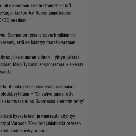
e oli oikeastaan aika herttaista” – Duff
cKagan kertoo Axl Rosen jännittäneen
C/DC-pestiään
vio: Saimaa on toisella covertripillään niin
vereeni, että se kääntyy itseään vastaan
thrax julkaisi uuden videon – yhtye julistaa
isillään Mike Tysonin lanseeraamaa ikiaikaista
isautta
rko Annala julkaisi viimeisen maistiaisen
olodebyytiltään – ”Oli vahva tunne, että
llaista musaa ei oo Suomessa aiemmin tehty”
öläisiä kyykytetään ja maaseutu köyhtyy –
mppi Varosen 70-vuotisjuhlabiisillä otetaan
ukasti kantaa nykymenoon