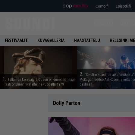
Como.fi
Episodi.fi
ETUSIVU
UUTIS
FESTIVAALIT
KUVAGALLERIA
HAASTATTELU
HELLSINKI ME
2.
”Se oli oikeastaan aika herttaista”
1.
Tällainen keikkajyrä Queen oli ennen vanhaan
McKagan kertoo Axl Rosen jännittäne
– katso tulinen livetallenne vuodelta 1979
pestiään
Dolly Parton