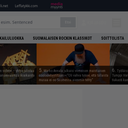
i.net
Leffatykki.com
Etsi
KIRJAUDU
KAILULUOKKA
SUOMALAISEN ROCKIN KLASSIKOT
SOITTOLISTA
5.
6.
n videon – yhtye julistaa
Marko Annala julkaisi viimeisen maistiaisen
Työläis
 lanseeraamaa ikiaikaista
soolodebyytiltään – ”Oli vahva tunne, että tällaista
Tumppi Varo
musaa ei oo Suomessa aiemmin tehty”
tiukasti k