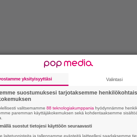
vostamme yksityisyyttäsi
Valintasi
semme suostumuksesi tarjotaksemme henkilökohtai
ökokemuksen
lellisesti valitsemamme
88 teknologiakumppania
hyödynnämme henkilö
semme paremman käyttäjäkokemuksen sekä kohdentaaksemme sisältöä
a.
ällä suostut tietojesi käyttöön seuraavasti
laitetunnisteita ja tallennamme evästeitä laitteellesi saadaksemme tie