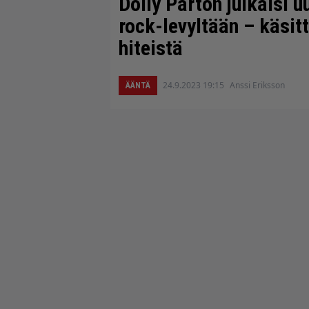
Dolly Parton julkaisi u
rock-levyltään – käsit
hiteistä
24.9.2023 19:15
Anssi Eriksson
ÄÄNTÄ