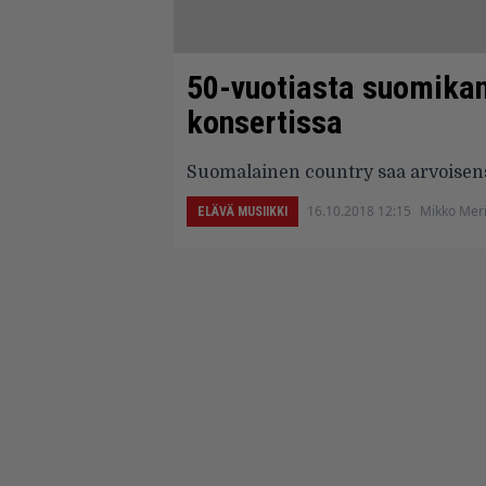
50-vuotiasta suomikant
konsertissa
Suomalainen country saa arvoisens
16.10.2018 12:15
Mikko Meri
ELÄVÄ MUSIIKKI