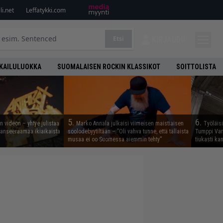
i.net
Leffatykki.com
Etsi
KIRJAUDU
KAILULUOKKA
SUOMALAISEN ROCKIN KLASSIKOT
SOITTOLISTA
5.
6.
n videon – yhtye julistaa
Marko Annala julkaisi viimeisen maistiaisen
Työläis
 lanseeraamaa ikiaikaista
soolodebyytiltään – ”Oli vahva tunne, että tällaista
Tumppi Varo
musaa ei oo Suomessa aiemmin tehty”
tiukasti k