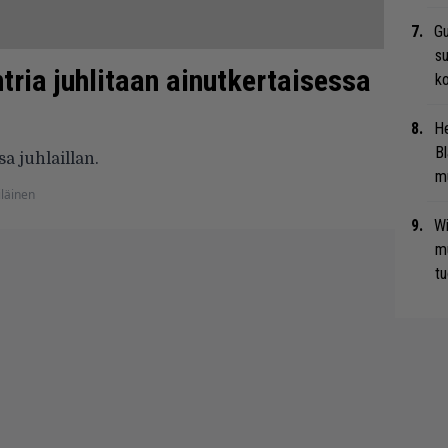
Gu
su
ria juhlitaan ainutkertaisessa
ko
He
Bl
a juhlaillan.
mu
läinen
Wi
m
tu