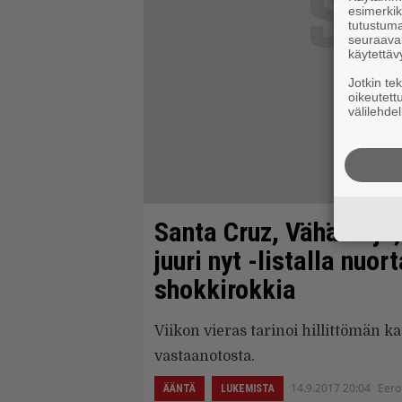
esimerkiks
tutustuma
seuraaval
käytettäv
Jotkin te
oikeutett
välilehdel
Santa Cruz, Vähäsarja
juuri nyt -listalla nuor
shokkirokkia
Viikon vieras tarinoi hillittömän 
vastaanotosta.
14.9.2017 20:04
Eero
ÄÄNTÄ
LUKEMISTA