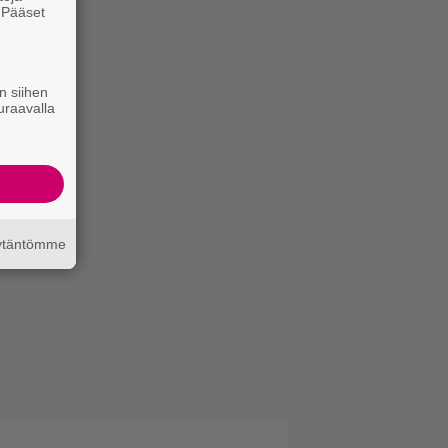
. Pääset
e
n siihen
uraavalla
äytäntömme