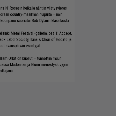
ns N’ Rosesin keikalla nähtiin yllätysvieras
oraan country-maailman huipulta – näin
koonpano suoriutui Bob Dylanin klassikosta
llsinki Metal Festival -galleria, osa 1: Accept,
ack Label Society, Ikinä & Choir of Hecate ja
ut avauspäivän esiintyjät
lliam Orbit on kuollut – tunnettiin muun
uassa Madonnan ja Blurin menestyslevyjen
ottajana