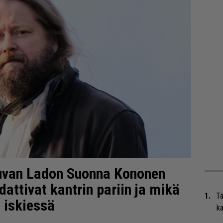
juvan Ladon Suonna Kononen
dattivat kantrin pariin ja mikä
Tä
 iskiessä
ka