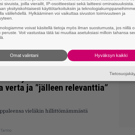
i sivuista, joilla vierailit, IP-osoitteestasi sekä laitteesi ominaisuuksista
an yksityiskohtaisesti käyttötarkoituksiin ja teknologiakumppaneihimm
la välilehdellä. Hylkääminen voi vaikuttaa sivuston toimivuuteen ja
yyteen.
knologiamme voivat käsitellä tietoja myös ilman suostumusta, jos niillä o
u peruste. Voit vastustaa tätä tai muuttaa asetuksiasi milloin tahansa se
lä.
Omat valintani
Hyväksyn kaikki
Tietosuojak
, Marilyn Manson… – Parasta
ta verta ja ”jälleen relevanttia”
kappaleensa vieläkin hillittömämmästä
 Tarmo