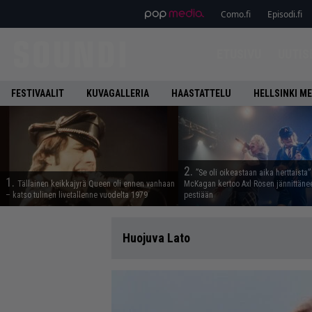
Como.fi
Episodi.fi
ETUSIVU
UUTIS
FESTIVAALIT
KUVAGALLERIA
HAASTATTELU
HELLSINKI ME
2.
”Se oli oikeastaan aika herttaista”
1.
Tällainen keikkajyrä Queen oli ennen vanhaan
McKagan kertoo Axl Rosen jännittäne
– katso tulinen livetallenne vuodelta 1979
pestiään
Huojuva Lato