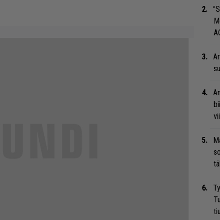
”S
M
A
Ar
su
An
bi
vi
Ma
so
tä
Ty
Tu
ti