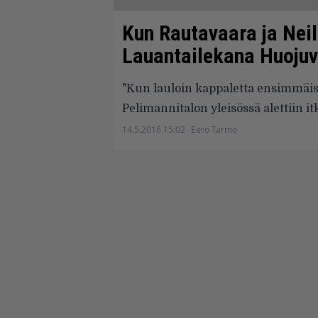
Kun Rautavaara ja Nei
Lauantailekana Huoju
"Kun lauloin kappaletta ensimmäise
Pelimannitalon yleisössä alettiin it
14.5.2016 15:02
Eero Tarmo