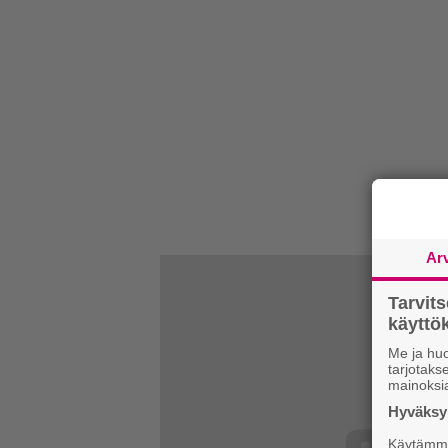
Ar
Tarvit
käytt
Me ja huo
tarjotak
mainoksi
Hyväksym
Käytämme 