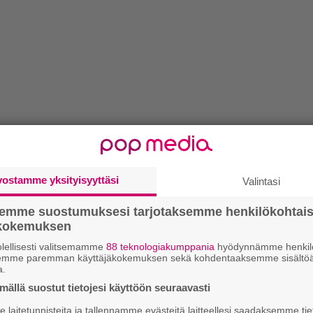
vostamme yksityisyyttäsi
Valintasi
semme suostumuksesi tarjotaksemme henkilökohtai
ökokemuksen
lellisesti valitsemamme
88 teknologiakumppania
hyödynnämme henkilö
semme paremman käyttäjäkokemuksen sekä kohdentaaksemme sisältöä
a.
ällä suostut tietojesi käyttöön seuraavasti
laitetunnisteita ja tallennamme evästeitä laitteellesi saadaksemme tie