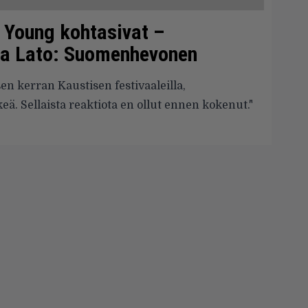
l Young kohtasivat –
va Lato: Suomenhevonen
n kerran Kaustisen festivaaleilla,
keä. Sellaista reaktiota en ollut ennen kokenut."