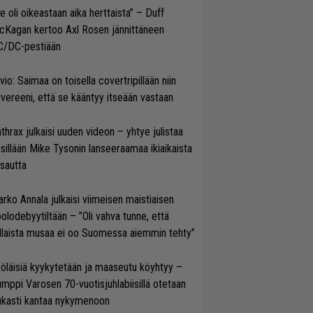
e oli oikeastaan aika herttaista” – Duff
cKagan kertoo Axl Rosen jännittäneen
C/DC-pestiään
vio: Saimaa on toisella covertripillään niin
vereeni, että se kääntyy itseään vastaan
thrax julkaisi uuden videon – yhtye julistaa
isillään Mike Tysonin lanseeraamaa ikiaikaista
isautta
rko Annala julkaisi viimeisen maistiaisen
olodebyytiltään – ”Oli vahva tunne, että
llaista musaa ei oo Suomessa aiemmin tehty”
öläisiä kyykytetään ja maaseutu köyhtyy –
mppi Varosen 70-vuotisjuhlabiisillä otetaan
ukasti kantaa nykymenoon