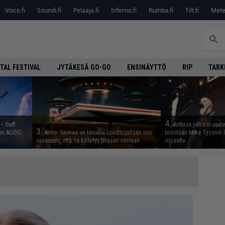
Voice.fi
Soundi.fi
Pelaaja.fi
Inferno.fi
Rumba.fi
Tilt.fi
Metel
ET
LEVYARVIOT
JUTUT
LEHTI
TAL FESTIVAL
JYTÄKESÄ GO-GO
ENSINÄYTTÖ
RIP
TARK
4.
 – Duff
Anthrax julkaisi uude
3.
en AC/DC-
Arvio: Saimaa on toisella covertripillään niin
biisillään Mike Tysonin
suvereeni, että se kääntyy itseään vastaan
viisautta