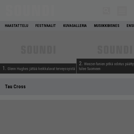
HAASTATTELU
FESTIVAALIT
KUVAGALLERIA
MUSIIKKIBISNES
ENS
2.
Weezer-fanien pitkä odotus päätty
1.
Glenn Hughes jättää keikkalavat terveyssyistä
tulee Suomeen
Tau Cross