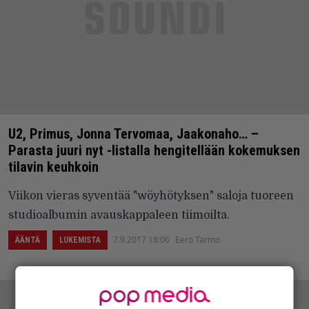
U2, Primus, Jonna Tervomaa, Jaakonaho… –
Parasta juuri nyt -listalla hengitellään kokemuksen
tilavin keuhkoin
Viikon vieras syventää "wöyhötyksen" saloja tuoreen
studioalbumin avauskappaleen tiimoilta.
7.9.2017 18:06
Eero Tarmo
ÄÄNTÄ
LUKEMISTA