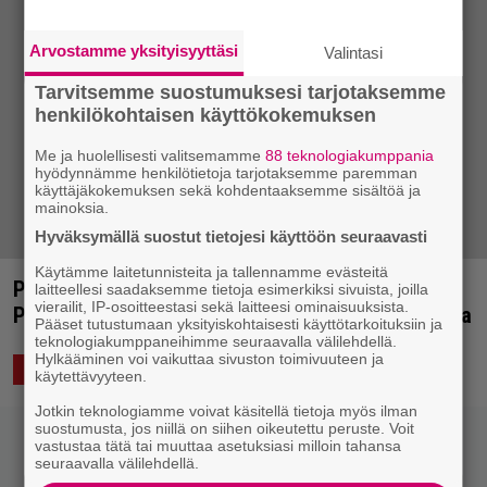
Arvostamme yksityisyyttäsi
Valintasi
Tarvitsemme suostumuksesi tarjotaksemme
henkilökohtaisen käyttökokemuksen
Me ja huolellisesti valitsemamme
88 teknologiakumppania
hyödynnämme henkilötietoja tarjotaksemme paremman
käyttäjäkokemuksen sekä kohdentaaksemme sisältöä ja
mainoksia.
Hyväksymällä suostut tietojesi käyttöön seuraavasti
Käytämme laitetunnisteita ja tallennamme evästeitä
Puntala-rock julkisti ensimmäiset esiintyjät –
laitteellesi saadaksemme tietoja esimerkiksi sivuista, joilla
vierailit, IP-osoitteestasi sekä laitteesi ominaisuuksista.
Punk-festivaaleille tullaan aina Meksikosta saakka
Pääset tutustumaan yksityiskohtaisesti käyttötarkoituksiin ja
teknologiakumppaneihimme seuraavalla välilehdellä.
Hylkääminen voi vaikuttaa sivuston toimivuuteen ja
21.3.2017 09:03
Vesa Siltanen
ELÄVÄ MUSIIKKI
käytettävyyteen.
Jotkin teknologiamme voivat käsitellä tietoja myös ilman
suostumusta, jos niillä on siihen oikeutettu peruste. Voit
vastustaa tätä tai muuttaa asetuksiasi milloin tahansa
seuraavalla välilehdellä.