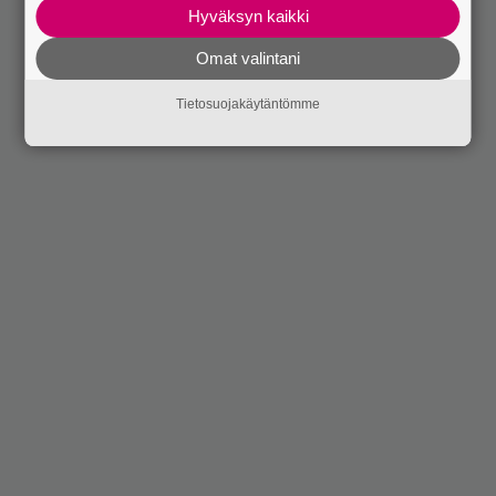
Hyväksyn kaikki
Omat valintani
Tietosuojakäytäntömme