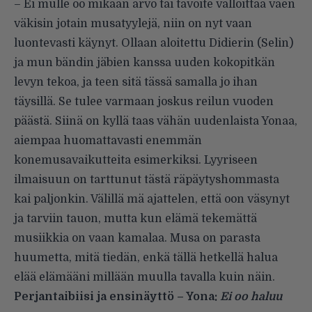
– Ei mulle oo mikään arvo tai tavoite valloittaa väen
väkisin jotain musatyylejä, niin on nyt vaan
luontevasti käynyt. Ollaan aloitettu Didierin (Selin)
ja mun bändin jäbien kanssa uuden kokopitkän
levyn tekoa, ja teen sitä tässä samalla jo ihan
täysillä. Se tulee varmaan joskus reilun vuoden
päästä. Siinä on kyllä taas vähän uudenlaista Yonaa,
aiempaa huomattavasti enemmän
konemusavaikutteita esimerkiksi. Lyyriseen
ilmaisuun on tarttunut tästä räpäytyshommasta
kai paljonkin. Välillä mä ajattelen, että oon väsynyt
ja tarviin tauon, mutta kun elämä tekemättä
musiikkia on vaan kamalaa. Musa on parasta
huumetta, mitä tiedän, enkä tällä hetkellä halua
elää elämääni millään muulla tavalla kuin näin.
Perjantaibiisi ja ensinäyttö – Yona:
Ei oo haluu