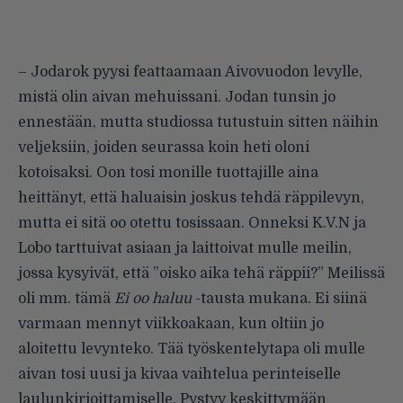
– Jodarok pyysi feattaamaan Aivovuodon levylle,
mistä olin aivan mehuissani. Jodan tunsin jo
ennestään, mutta studiossa tutustuin sitten näihin
veljeksiin, joiden seurassa koin heti oloni
kotoisaksi. Oon tosi monille tuottajille aina
heittänyt, että haluaisin joskus tehdä räppilevyn,
mutta ei sitä oo otettu tosissaan. Onneksi K.V.N ja
Lobo tarttuivat asiaan ja laittoivat mulle meilin,
jossa kysyivät, että ”oisko aika tehä räppii?” Meilissä
oli mm. tämä
Ei oo haluu
-tausta mukana. Ei siinä
varmaan mennyt viikkoakaan, kun oltiin jo
aloitettu levynteko. Tää työskentelytapa oli mulle
aivan tosi uusi ja kivaa vaihtelua perinteiselle
laulunkirjoittamiselle. Pystyy keskittymään