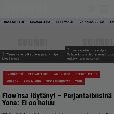
HAASTATTELU
KUVAGALLERIA
FESTIVAALIT
JYTÄKESÄ GO-GO
EN
2.
Uusi superbändi on syntynyt –
1.
Weezer-fanien pitkä odotus päättyy: yhtye
Vaihtoehtorockin tekijämiehistä koos
tulee Suomeen
esittäytyy ep:n merkeissä
ENSINÄYTTÖ
PERJANTAIBIISI
AIVOVUOTO
CEEBROLISTICS
JODAROK
K.V.N & LOBO
SMC LÄHIÖROTAT
YONA
Flow’nsa löytänyt – Perjantaibiisinä
Yona: Ei oo haluu