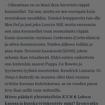
– Oikeastaan en oo ikinä ihan hirveästi räppiä
kuunnellut. Tai oon, mutta en sen enempää kuin
muutakaan musiikkia. Teininä lemppareita tais olla
Mos Def ja just joku Lauryn Hill, mutta enemmän
oon aina kuunnellut vaan suomalaista räppiä.
Ensin innostuin varmaan Ceebroista (Ceebrolistics)
ja sitten Kemmurusta. Näiden jälkeen tulikin jo
pian Asan
Terveisiä kaaoksesta
(2006), johon
sekosin ihan totaalisesti. Ehkä eniten vaikutteita
oon kuitenkin saanut Puppa J:n flowsta ja
lyyrisestä tyylistä muutenkin. Kendrick Lamarin
To
Pimp A Butterfly
on muuten ollut tänä vuonna
erittäin kovassa kulutuksessa, se on vuoden paras
levy ihan millä vaan mittarilla.
Miten päädyit yhteistyöhön K.V.N & Lobo:n
kanssa ja kuinka työskentely sujui? Erosivatko