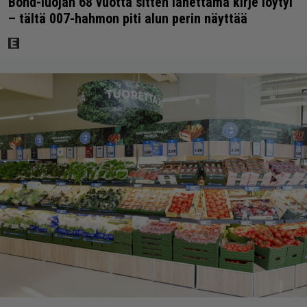
Bond-luojan 68 vuotta sitten lähettämä kirje löytyi
– tältä 007-hahmon piti alun perin näyttää