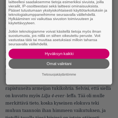
laitteellesi saadaksemme tietoja esimerkiksi sivuista, joilla
vierailit, IP-osoitteestasi sekä laitteesi ominaisuuksista.
– Meillä oli K.V.N & Lobo:n kanssa alusta asti hyvin
Pääset tutustumaan yksityiskohtaisesti käyttötarkoituksiin ja
teknologiakumppaneihimme seuraavalla välilehdellä.
samanlaiset näkemykset siitä videosta.
Hylkääminen voi vaikuttaa sivuston toimivuuteen ja
Ensimmäisenä tosta biisistä tuli mieleen vaan joku
käytettävyyteen.
tosi kolkko ja ghetto skenaario. Toi biisihän kertoo
Jotkin teknologiamme voivat käsitellä tietoja myös ilman
suostumusta, jos niillä on siihen oikeutettu peruste. Voit
vähän niin kuin jonkinlaisesta tunnetyhjiöstä ja
vastustaa tätä tai muuttaa asetuksiasi milloin tahansa
seuraavalla välilehdellä.
haluttiin tälle symboliikkaa myös videolle. Ensin
ajateltiin, että lähdetään Venäjälle, mutta se ois
Hyväksyn kaikki
ehkä ollut turhan hazardia. Anna Laine suositteli
Omat valintani
sitten Paldiskia, koska se on entinen suljettu
sotilaskaupunki ja siellä päin on paljon kaikkea
Tietosuojakäytäntömme
kauniin karua; hylättyjä rakennuksia ja
rapistuneita armeijan tukikohtia. Selvisi, että siellä
on kuvattu myös
Lilja 4-ever
-leffa. Tää oli mulle
merkittävä tieto, koska kyseinen elokuva teki
muhun taannoin ihan himmeen vaikutuksen, ja