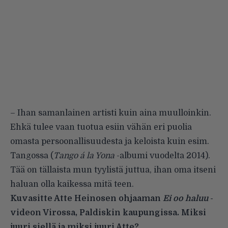
– Ihan samanlainen artisti kuin aina muulloinkin.
Ehkä tulee vaan tuotua esiin vähän eri puolia
omasta persoonallisuudesta ja keloista kuin esim.
Tangossa (
Tango á la Yona
-albumi vuodelta 2014).
Tää on tällaista mun tyylistä juttua, ihan oma itseni
haluan olla kaikessa mitä teen.
Kuvasitte Atte Heinosen ohjaaman
Ei oo haluu
-
videon Virossa, Paldiskin kaupungissa. Miksi
juuri siellä ja miksi juuri Atte?