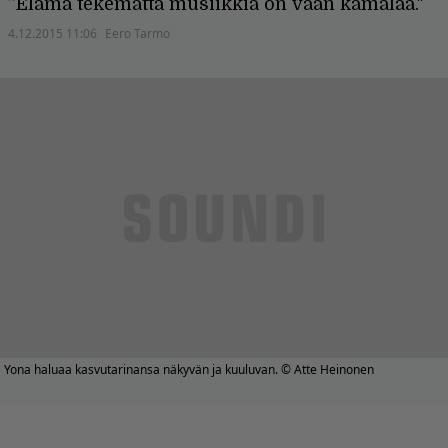
”Elämä tekemättä musiikkia on vaan kamalaa."
4.12.2015 11:06
Eero Tarmo
Yona haluaa kasvutarinansa näkyvän ja kuuluvan. © Atte Heinonen