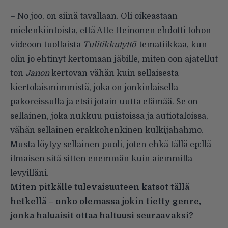
– No joo, on siinä tavallaan. Oli oikeastaan
mielenkiintoista, että Atte Heinonen ehdotti tohon
videoon tuollaista
Tulitikkutyttö
-tematiikkaa, kun
olin jo ehtinyt kertomaan jäbille, miten oon ajatellut
ton
Janon
kertovan vähän kuin sellaisesta
kiertolaismimmistä, joka on jonkinlaisella
pakoreissulla ja etsii jotain uutta elämää. Se on
sellainen, joka nukkuu puistoissa ja autiotaloissa,
vähän sellainen erakkohenkinen kulkijahahmo.
Musta löytyy sellainen puoli, joten ehkä tällä ep:llä
ilmaisen sitä sitten enemmän kuin aiemmilla
levyilläni.
Miten pitkälle tulevaisuuteen katsot tällä
hetkellä – onko olemassa jokin tietty genre,
jonka haluaisit ottaa haltuusi seuraavaksi?