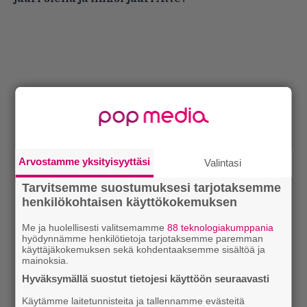
Arvostamme yksityisyyttäsi
Valintasi
Tarvitsemme suostumuksesi tarjotaksemme
henkilökohtaisen käyttökokemuksen
Me ja huolellisesti valitsemamme
88 teknologiakumppania
hyödynnämme henkilötietoja tarjotaksemme paremman
käyttäjäkokemuksen sekä kohdentaaksemme sisältöä ja
mainoksia.
Hyväksymällä suostut tietojesi käyttöön seuraavasti
Käytämme laitetunnisteita ja tallennamme evästeitä