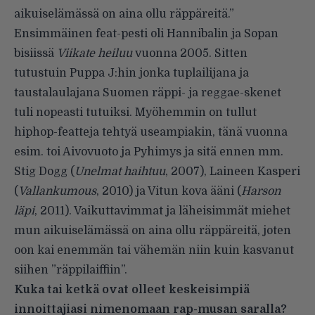
aikuiselämässä on aina ollu räppäreitä.”
Ensimmäinen feat-pesti oli Hannibalin ja Sopan
bisiissä
Viikate heiluu
vuonna 2005. Sitten
tutustuin Puppa J:hin jonka tuplailijana ja
taustalaulajana Suomen räppi- ja reggae-skenet
tuli nopeasti tutuiksi. Myöhemmin on tullut
hiphop-featteja tehtyä useampiakin, tänä vuonna
esim. toi Aivovuoto ja Pyhimys ja sitä ennen mm.
Stig Dogg (
Unelmat haihtuu
, 2007), Laineen Kasperi
(
Vallankumous
, 2010) ja Vitun kova ääni (
Harson
läpi
, 2011). Vaikuttavimmat ja läheisimmät miehet
mun aikuiselämässä on aina ollu räppäreitä, joten
oon kai enemmän tai vähemän niin kuin kasvanut
siihen ”räppilaiffiin”.
Kuka tai ketkä ovat olleet keskeisimpiä
innoittajiasi nimenomaan rap-musan saralla?