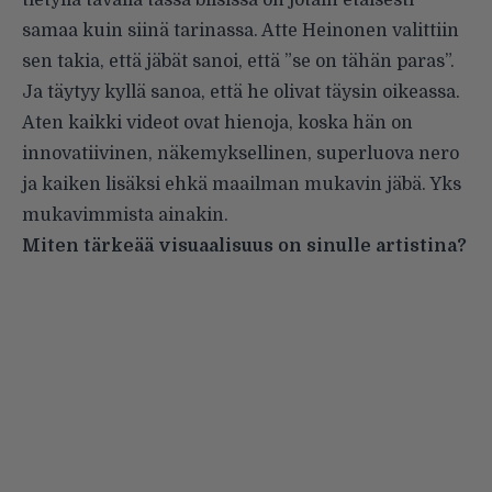
tietyllä tavalla tässä biisissä on jotain etäisesti
samaa kuin siinä tarinassa. Atte Heinonen valittiin
sen takia, että jäbät sanoi, että ”se on tähän paras”.
Ja täytyy kyllä sanoa, että he olivat täysin oikeassa.
Aten kaikki videot ovat hienoja, koska hän on
innovatiivinen, näkemyksellinen, superluova nero
ja kaiken lisäksi ehkä maailman mukavin jäbä. Yks
mukavimmista ainakin.
Miten tärkeää visuaalisuus on sinulle artistina?