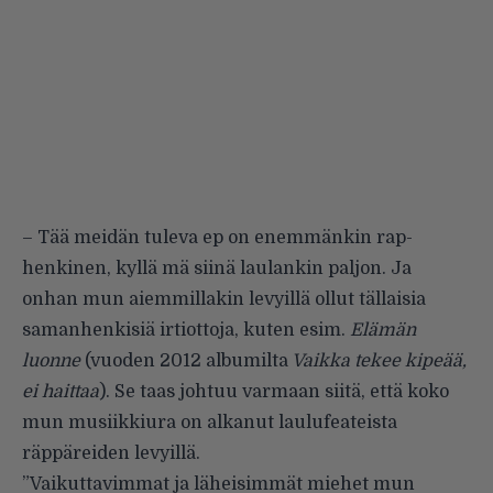
– Tää meidän tuleva ep on enemmänkin rap-
henkinen, kyllä mä siinä laulankin paljon. Ja
onhan mun aiemmillakin levyillä ollut tällaisia
samanhenkisiä irtiottoja, kuten esim.
Elämän
luonne
(vuoden 2012 albumilta
Vaikka tekee kipeää,
ei haittaa
). Se taas johtuu varmaan siitä, että koko
mun musiikkiura on alkanut laulufeateista
räppäreiden levyillä.
”Vaikuttavimmat ja läheisimmät miehet mun