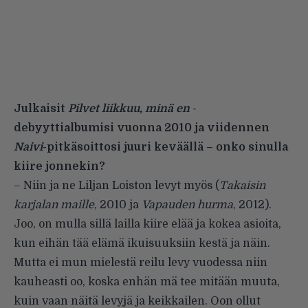
Julkaisit
Pilvet liikkuu, minä en
-
debyyttialbumisi vuonna 2010 ja viidennen
Naivi
-pitkäsoittosi juuri keväällä – onko sinulla
kiire jonnekin?
– Niin ja ne Liljan Loiston levyt myös (
Takaisin
karjalan maille
, 2010 ja
Vapauden hurma
, 2012).
Joo, on mulla sillä lailla kiire elää ja kokea asioita,
kun eihän tää elämä ikuisuuksiin kestä ja näin.
Mutta ei mun mielestä reilu levy vuodessa niin
kauheasti oo, koska enhän mä tee mitään muuta,
kuin vaan näitä levyjä ja keikkailen. Oon ollut