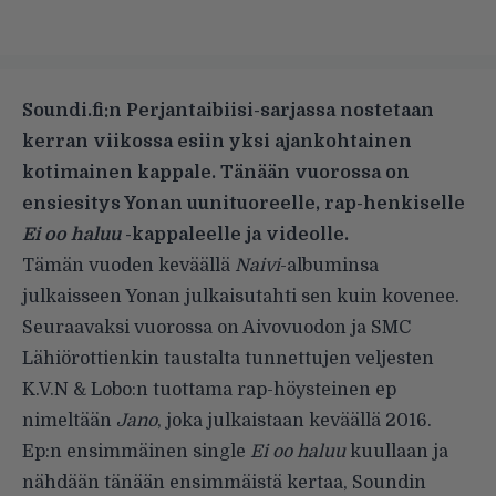
Soundi.fi:n
Perjantaibiisi
-sarjassa nostetaan
kerran viikossa esiin yksi ajankohtainen
kotimainen kappale. Tänään vuorossa on
ensiesitys Yonan uunituoreelle, rap-henkiselle
Ei oo haluu
-kappaleelle ja videolle.
Tämän vuoden keväällä
Naivi
-albuminsa
julkaisseen Yonan julkaisutahti sen kuin kovenee.
Seuraavaksi vuorossa on Aivovuodon ja SMC
Lähiörottienkin taustalta tunnettujen veljesten
K.V.N & Lobo:n tuottama rap-höysteinen ep
nimeltään
Jano
, joka julkaistaan keväällä 2016.
Ep:n ensimmäinen single
Ei oo haluu
kuullaan ja
nähdään tänään ensimmäistä kertaa, Soundin