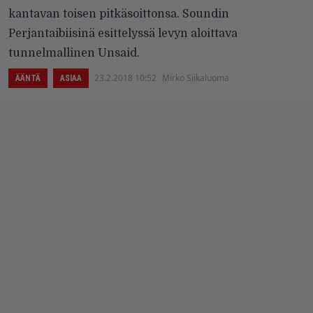
kantavan toisen pitkäsoittonsa. Soundin
Perjantaibiisinä esittelyssä levyn aloittava
tunnelmallinen Unsaid.
23.2.2018 10:52
Mirko Siikaluoma
ÄÄNTÄ
ASIAA