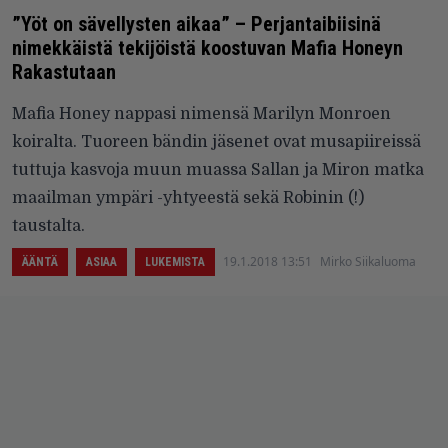
”Yöt on sävellysten aikaa” – Perjantaibiisinä
nimekkäistä tekijöistä koostuvan Mafia Honeyn
Rakastutaan
Mafia Honey nappasi nimensä Marilyn Monroen
koiralta. Tuoreen bändin jäsenet ovat musapiireissä
tuttuja kasvoja muun muassa Sallan ja Miron matka
maailman ympäri -yhtyeestä sekä Robinin (!)
taustalta.
19.1.2018 13:51
Mirko Siikaluoma
ÄÄNTÄ
ASIAA
LUKEMISTA