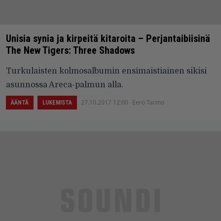
Unisia synia ja kirpeitä kitaroita – Perjantaibiisinä
The New Tigers: Three Shadows
Turkulaisten kolmosalbumin ensimaistiainen sikisi
asunnossa Areca-palmun alla.
27.10.2017 12:00
Eero Tarmo
ÄÄNTÄ
LUKEMISTA