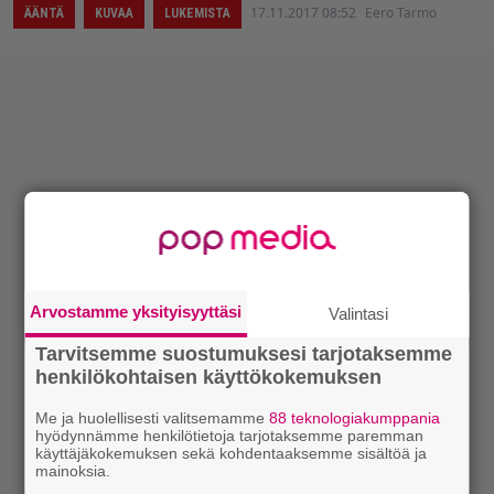
17.11.2017 08:52
Eero Tarmo
ÄÄNTÄ
KUVAA
LUKEMISTA
Arvostamme yksityisyyttäsi
Valintasi
Tarvitsemme suostumuksesi tarjotaksemme
henkilökohtaisen käyttökokemuksen
Me ja huolellisesti valitsemamme
88 teknologiakumppania
hyödynnämme henkilötietoja tarjotaksemme paremman
käyttäjäkokemuksen sekä kohdentaaksemme sisältöä ja
mainoksia.