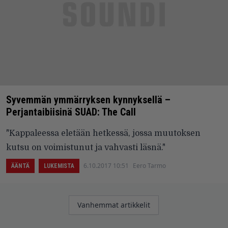
Syvemmän ymmärryksen kynnyksellä –
Perjantaibiisinä SUAD: The Call
"Kappaleessa eletään hetkessä, jossa muutoksen
kutsu on voimistunut ja vahvasti läsnä."
6.10.2017 10:51
Eero Tarmo
ÄÄNTÄ
LUKEMISTA
Artikkelien
Vanhemmat artikkelit
selaus