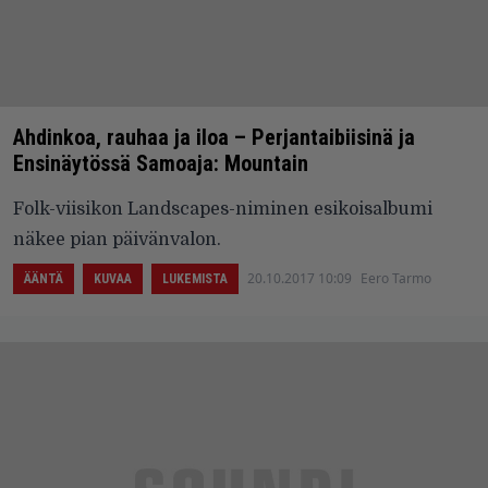
Ahdinkoa, rauhaa ja iloa – Perjantaibiisinä ja
Ensinäytössä Samoaja: Mountain
Folk-viisikon Landscapes-niminen esikoisalbumi
näkee pian päivänvalon.
20.10.2017 10:09
Eero Tarmo
ÄÄNTÄ
KUVAA
LUKEMISTA