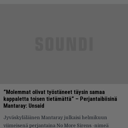
”Molemmat olivat työstäneet täysin samaa
kappaletta toisen tietämättä” – Perjantaibiisinä
Mantaray: Unsaid
Jyväskyläläinen Mantaray julkaisi helmikuun
viimeisenä perjantaina No More Sirens -nimeä