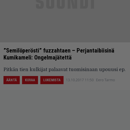
”Semilöperösti” fuzzahtaen – Perjantaibiisinä
Kumikameli: Ongelmajätettä
Pitkän tien kulkijat palaavat tuomisinaan upouusi ep.
13.10.2017 11:50
Eero Tarmo
ÄÄNTÄ
KUVAA
LUKEMISTA