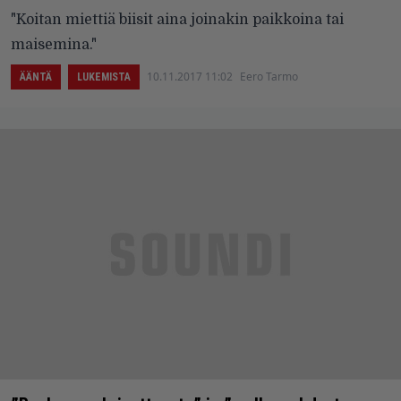
"Koitan miettiä biisit aina joinakin paikkoina tai
maisemina."
10.11.2017 11:02
Eero Tarmo
ÄÄNTÄ
LUKEMISTA