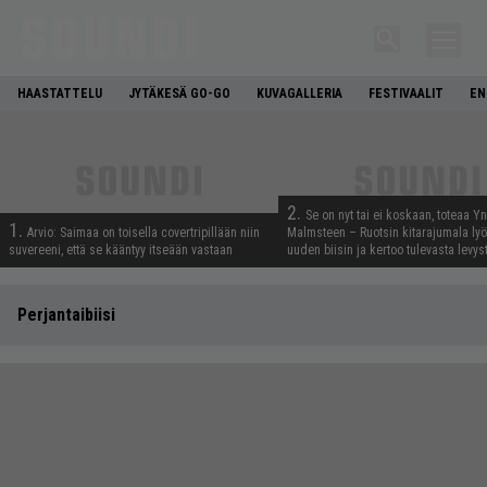
HAASTATTELU
JYTÄKESÄ GO-GO
KUVAGALLERIA
FESTIVAALIT
EN
2.
Se on nyt tai ei koskaan, toteaa Y
1.
Arvio: Saimaa on toisella covertripillään niin
Malmsteen – Ruotsin kitarajumala ly
suvereeni, että se kääntyy itseään vastaan
uuden biisin ja kertoo tulevasta levys
Perjantaibiisi