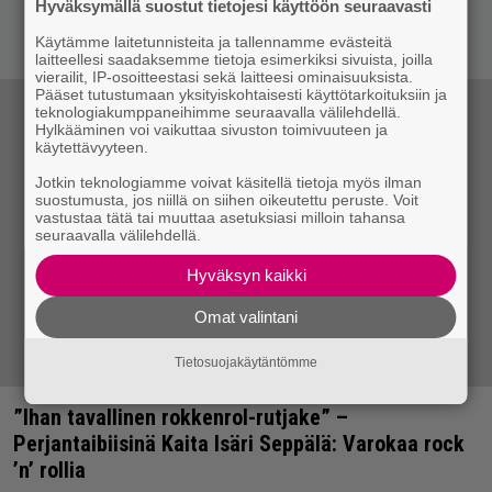
Hyväksymällä suostut tietojesi käyttöön seuraavasti
Käytämme laitetunnisteita ja tallennamme evästeitä
laitteellesi saadaksemme tietoja esimerkiksi sivuista, joilla
vierailit, IP-osoitteestasi sekä laitteesi ominaisuuksista.
Pääset tutustumaan yksityiskohtaisesti käyttötarkoituksiin ja
teknologiakumppaneihimme seuraavalla välilehdellä.
Hylkääminen voi vaikuttaa sivuston toimivuuteen ja
käytettävyyteen.
Jotkin teknologiamme voivat käsitellä tietoja myös ilman
suostumusta, jos niillä on siihen oikeutettu peruste. Voit
vastustaa tätä tai muuttaa asetuksiasi milloin tahansa
seuraavalla välilehdellä.
Hyväksyn kaikki
Omat valintani
Tietosuojakäytäntömme
”Ihan tavallinen rokkenrol-rutjake” –
Perjantaibiisinä Kaita Isäri Seppälä: Varokaa rock
’n’ rollia