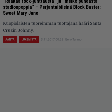
”Raakaa rock-junttausta” ja ”melko puhdasta
stadionpoppia” – Perjantaibiisinä Block Buster:
Sweet Mary Jane
Kuopiolaisten tuoreimman tuottajana hääri Santa
Cruzin Johnny.
3.11.2017 00:28
Eero Tarmo
ÄÄNTÄ
LUKEMISTA