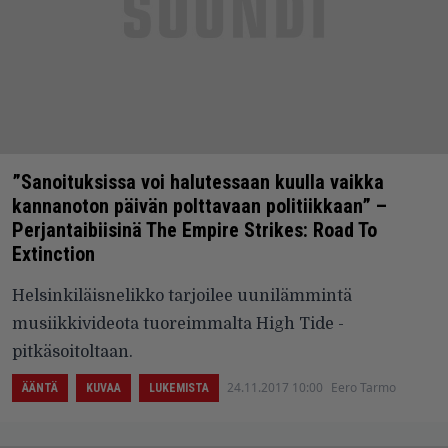
”Sanoituksissa voi halutessaan kuulla vaikka
kannanoton päivän polttavaan politiikkaan” –
Perjantaibiisinä The Empire Strikes: Road To
Extinction
Helsinkiläisnelikko tarjoilee uunilämmintä
musiikkivideota tuoreimmalta High Tide -
pitkäsoitoltaan.
24.11.2017 10:00
Eero Tarmo
ÄÄNTÄ
KUVAA
LUKEMISTA