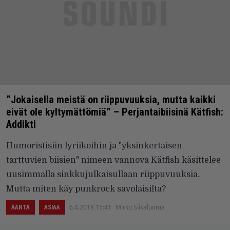
”Jokaisella meistä on riippuvuuksia, mutta kaikki
eivät ole kyltymättömiä” – Perjantaibiisinä Kätfish:
Addikti
Humoristisiin lyriikoihin ja "yksinkertaisen
tarttuvien biisien" nimeen vannova Kätfish käsittelee
uusimmalla sinkkujulkaisullaan riippuvuuksia.
Mutta miten käy punkrock savolaisilta?
6.4.2018 15:41
Mirko Siikaluoma
ÄÄNTÄ
ASIAA