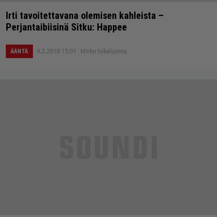
Irti tavoitettavana olemisen kahleista –
Perjantaibiisinä Sitku: Happee
9.2.2018 15:01
Mirko Siikaluoma
ÄÄNTÄ