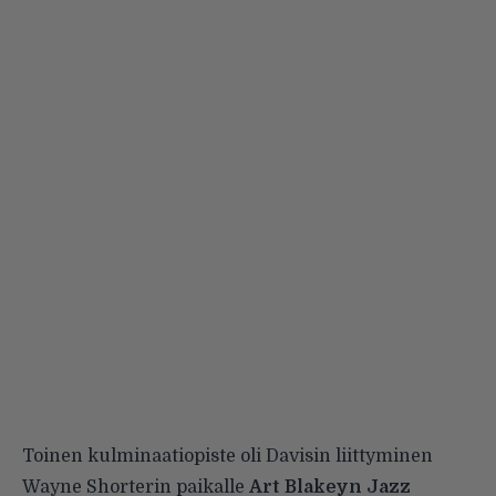
Toinen kulminaatiopiste oli Davisin liittyminen
Wayne Shorterin paikalle
Art Blakeyn
Jazz