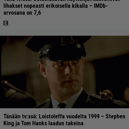
lihakset nopeasti erikoisella kikalla – IMDb-
arvosana on 7,6
Tänään tv:ssä: Loistoleffa vuodelta 1999 – Stephen
King ja Tom Hanks laadun takeina