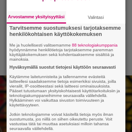
Arvostamme yksityisyyttäsi
Valintasi
Tarvitsemme suostumuksesi tarjotaksemme
henkilökohtaisen käyttökokemuksen
Me ja huolellisesti valitsemamme
88 teknologiakumppania
hyödynnämme henkilötietoja tarjotaksemme paremman
käyttäjäkokemuksen sekä kohdentaaksemme sisältöä ja
mainoksia.
Hyväksymällä suostut tietojesi käyttöön seuraavasti
Käytämme laitetunnisteita ja tallennamme evästeitä
laitteellesi saadaksemme tietoja esimerkiksi sivuista, joilla
vierailit, IP-osoitteestasi sekä laitteesi ominaisuuksista.
Pääset tutustumaan yksityiskohtaisesti käyttötarkoituksiin ja
teknologiakumppaneihimme seuraavalla välilehdellä.
Hylkääminen voi vaikuttaa sivuston toimivuuteen ja
käytettävyyteen.
Jotkin teknologiamme voivat käsitellä tietoja myös ilman
suostumusta, jos niillä on siihen oikeutettu peruste. Voit
vastustaa tätä tai muuttaa asetuksiasi milloin tahansa
seuraavalla välilehdellä.