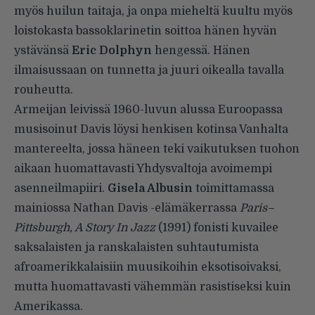
myös huilun taitaja, ja onpa mieheltä kuultu myös
loistokasta bassoklarinetin soittoa hänen hyvän
ystävänsä
Eric Dolphyn
hengessä. Hänen
ilmaisussaan on tunnetta ja juuri oikealla tavalla
rouheutta.
Armeijan leivissä 1960-luvun alussa Euroopassa
musisoinut Davis löysi henkisen kotinsa Vanhalta
mantereelta, jossa häneen teki vaikutuksen tuohon
aikaan huomattavasti Yhdysvaltoja avoimempi
asenneilmapiiri.
Gisela Albusin
toimittamassa
mainiossa Nathan Davis -elämäkerrassa
Paris–
Pittsburgh, A Story In Jazz
(1991) fonisti kuvailee
saksalaisten ja ranskalaisten suhtautumista
afroamerikkalaisiin muusikoihin eksotisoivaksi,
mutta huomattavasti vähemmän rasistiseksi kuin
Amerikassa.