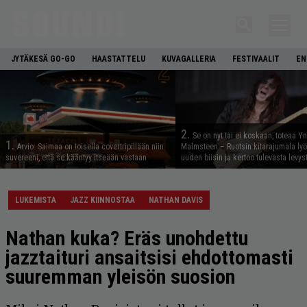
JYTÄKESÄ GO-GO
HAASTATTELU
KUVAGALLERIA
FESTIVAALIT
EN
2.
Se on nyt tai ei koskaan, toteaa Y
1.
Arvio: Saimaa on toisella covertripillään niin
Malmsteen – Ruotsin kitarajumala ly
suvereeni, että se kääntyy itseään vastaan
uuden biisin ja kertoo tulevasta levys
LUKEMISTA
JAZZ KIINNOSTAA
NATHAN DAVIS
Nathan kuka? Eräs unohdettu
jazztaituri ansaitsisi ehdottomasti
suuremman yleisön suosion