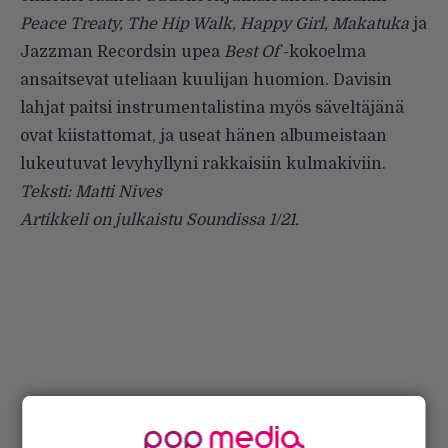
Peace Treaty, The Hip Walk, Happy Girl, Makatuka
ja
Jazzman Recordsin upea
Best Of
-kokoelma
ansaitsevat uteliaan kuulijan huomion. Davisin
lahjat paitsi instrumentalistina myös säveltäjänä
ovat kiistattomat, ja useat hänen albumeistaan
lukeutuvat levyhyllyni rakkaisiin kulmakiviin.
Teksti: Matti Nives
Artikkeli on julkaistu Soundissa 1/21.