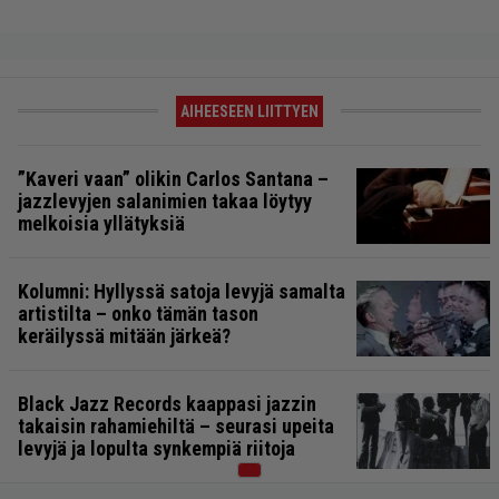
AIHEESEEN LIITTYEN
”Kaveri vaan” olikin Carlos Santana –
jazzlevyjen salanimien takaa löytyy
melkoisia yllätyksiä
Kolumni: Hyllyssä satoja levyjä samalta
artistilta – onko tämän tason
keräilyssä mitään järkeä?
Black Jazz Records kaappasi jazzin
takaisin rahamiehiltä – seurasi upeita
levyjä ja lopulta synkempiä riitoja