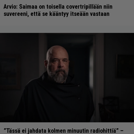
Arvio: Saimaa on toisella covertripillään niin
suvereeni, että se kääntyy itseään vastaan
”Tässä ei jahdata kolmen minuutin radiohittiä” –