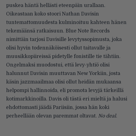
puskea häntä hellästi eteenpäin urallaan.
Oikeastaan koko stoori Nathan Davisin
tuntemattomuudesta kulminoituu kahteen hänen
tekemäänsä ratkaisuun. Blue Note Records
nimittäin tarjosi Davisille levytyssopimusta, joka
olisi hyvin todennäköisesti ollut taitavalle ja
muusikkopiireissä pidetylle fonistille tie tähtiin.
Ongelmaksi muodostui, että levy-yhtiö olisi
halunnut Davisin muuttavan New Yorkiin, josta
käsin jazzmaailmaa olisi ollut heidän mukaansa
helpompi hallinnoida, eli promota levyjä tärkeillä
kotimarkkinoilla. Davis oli tästä eri mieltä ja halusi
ehdottomasti jäädä Pariisiin, jossa hän koki
perheellään olevan paremmat oltavat.
No deal
.