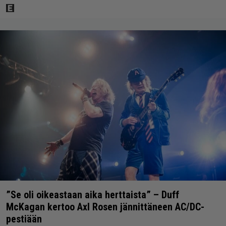
”Se oli oikeastaan aika herttaista” – Duff
McKagan kertoo Axl Rosen jännittäneen AC/DC-
pestiään