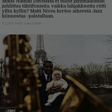
Miksi Nathan Davisista ei tullut jazzmaailman
juhlittua tähtifonistia, vaikka lahjakkuutta riitti
yllin kyllin? Matti Nives kertoo aiheesta Jazz
kiinnostaa -palstallaan.
8.2.2021 14:30
Saku Schildt