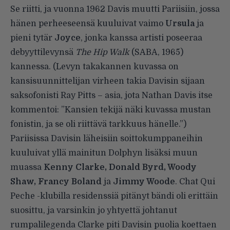
Se riitti, ja vuonna 1962 Davis muutti Pariisiin, jossa
hänen perheeseensä kuuluivat vaimo
Ursula
ja
pieni tytär
Joyce
, jonka kanssa artisti poseeraa
debyyttilevynsä
The Hip Walk
(SABA, 1965)
kannessa. (Levyn takakannen kuvassa on
kansisuunnittelijan virheen takia Davisin sijaan
saksofonisti Ray Pitts – asia, jota Nathan Davis itse
kommentoi: ”Kansien tekijä näki kuvassa mustan
fonistin, ja se oli riittävä tarkkuus hänelle.”)
Pariisissa Davisin läheisiin soittokumppaneihin
kuuluivat yllä mainitun Dolphyn lisäksi muun
muassa
Kenny Clarke, Donald Byrd, Woody
Shaw, Francy Boland
ja
Jimmy Woode
. Chat Qui
Peche -klubilla residenssiä pitänyt bändi oli erittäin
suosittu, ja varsinkin jo yhtyettä johtanut
rumpalilegenda Clarke piti Davisin puolia koettaen