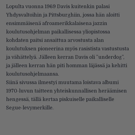
Lopulta vuonna 1969 Davis kuitenkin palasi
Yhdysvaltoihin ja Pittsburghiin, jossa hän aloitti
ensimmäisenä afroamerikkalaisena jazzin
koulutusohjelman paikallisessa yliopistossa
kohdaten paitsi ansaittua arvostusta alan
koulutuksen pioneerina myös rasistista vastustusta
ja vähättelyä. Jälleen kerran Davis oli ”underdog”,
ja jälleen kerran hän piti homman läjässä ja kehitti
koulutusohjelmaansa.
Siinä sivussa ilmestyi muutama loistava albumi
1970-luvun taitteen yhteiskunnallisen heräämisen
hengessä, tällä kertaa piskuiselle paikalliselle
Segue-levymerkille.