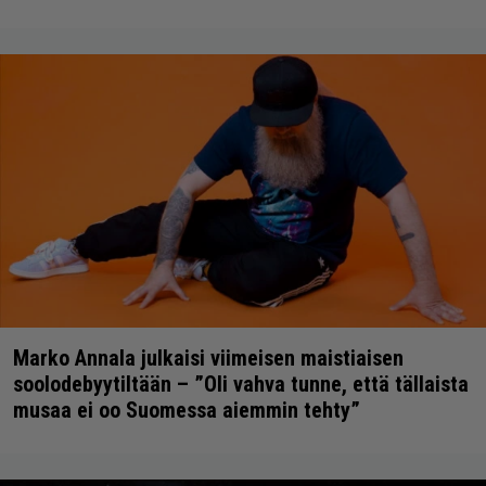
Marko Annala julkaisi viimeisen maistiaisen
soolodebyytiltään – ”Oli vahva tunne, että tällaista
musaa ei oo Suomessa aiemmin tehty”