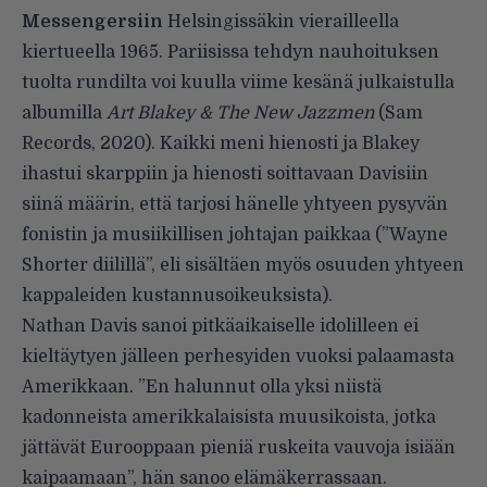
Messengersiin
Helsingissäkin vierailleella
kiertueella 1965. Pariisissa tehdyn nauhoituksen
tuolta rundilta voi kuulla viime kesänä julkaistulla
albumilla
Art Blakey & The New Jazzmen
(Sam
Records, 2020). Kaikki meni hienosti ja Blakey
ihastui skarppiin ja hienosti soittavaan Davisiin
siinä määrin, että tarjosi hänelle yhtyeen pysyvän
fonistin ja musiikillisen johtajan paikkaa (”Wayne
Shorter diilillä”, eli sisältäen myös osuuden yhtyeen
kappaleiden kustannusoikeuksista).
Nathan Davis sanoi pitkäaikaiselle idolilleen ei
kieltäytyen jälleen perhesyiden vuoksi palaamasta
Amerikkaan. ”En halunnut olla yksi niistä
kadonneista amerikkalaisista muusikoista, jotka
jättävät Eurooppaan pieniä ruskeita vauvoja isiään
kaipaamaan”, hän sanoo elämäkerrassaan.