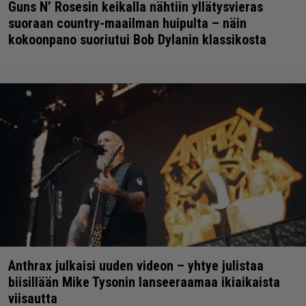
Guns N’ Rosesin keikalla nähtiin yllätysvieras
suoraan country-maailman huipulta – näin
kokoonpano suoriutui Bob Dylanin klassikosta
Anthrax julkaisi uuden videon – yhtye julistaa
biisillään Mike Tysonin lanseeraamaa ikiaikaista
viisautta