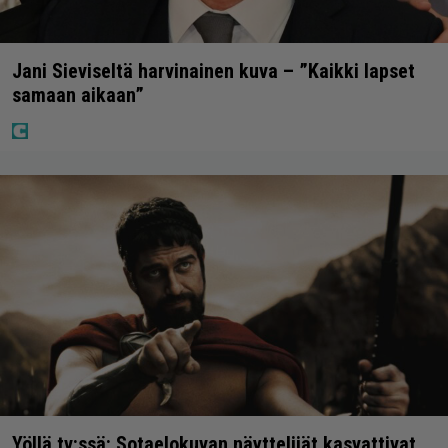
Jani Sieviseltä harvinainen kuva – ”Kaikki lapset
samaan aikaan”
Yöllä tv:ssä: Sotaelokuvan näyttelijät kasvattivat