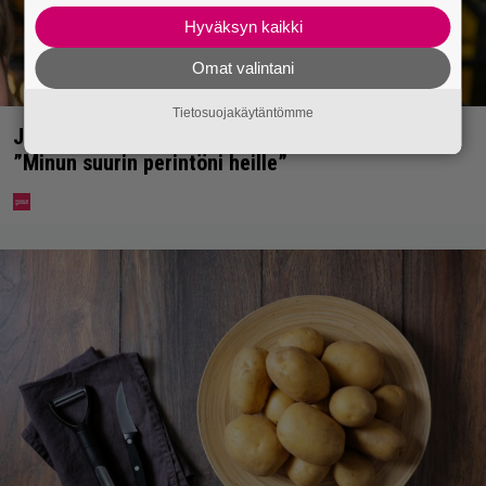
Hyväksyn kaikki
Omat valintani
Tietosuojakäytäntömme
Jani Sievinen kokosi lapsikatraansa yhteen –
”Minun suurin perintöni heille”