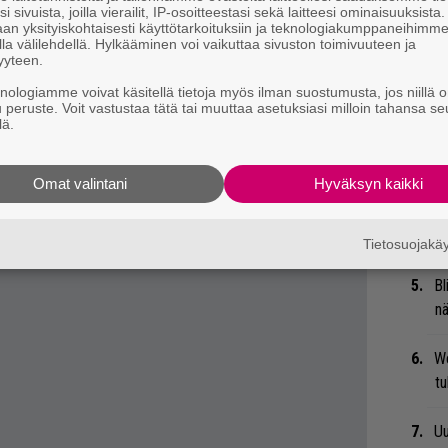
” – eräs artisti ei ollut Live Aidissa innostunut Judas
i sivuista, joilla vierailit, IP-osoitteestasi sekä laitteesi ominaisuuksista
Ma
an yksityiskohtaisesti käyttötarkoituksiin ja teknologiakumppaneihimm
uu
la välilehdellä. Hylkääminen voi vaikuttaa sivuston toimivuuteen ja
yyteen.
 tiedät mistä kahvitauolla puhutaan! Nappaa
Mi
knologiamme voivat käsitellä tietoja myös ilman suostumusta, jos niillä o
eenaiheet suoraan sähköpostiin tästä.
u peruste. Voit vastustaa tätä tai muuttaa asetuksiasi milloin tahansa se
Va
lä.
me
Omat valintani
Hyväksyn kaikki
Gu
su
ko
Tietosuojak
Bl
nä
We
t
Uu