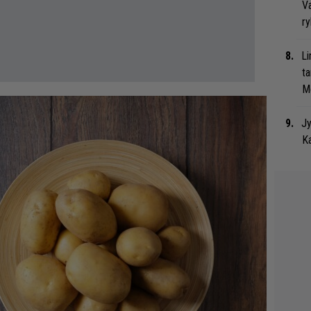
Va
ry
Li
ta
Me
Jy
Ka