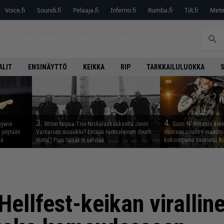
Voice.fi
Soundi.fi
Pelaaja.fi
Inferno.fi
Rumba.fi
Tilt.fi
Metel
ET
LEVYARVIOT
JUTUT
LEHTI
ALIT
ENSINÄYTTÖ
KEIKKA
RIP
TARKKAILULUOKKA
3.
4.
ngwie
Miten taipuu Trio Niskalaukaukselta Jenni
Guns N’ Rosesin keika
ö pöytään
Vartiaisen musiikki? Entäpä ruotsalainen death
suoraan country-maailma
tä
metal? Pian tämäkin selviää
kokoonpano suoriutui Bo
ellfest-keikan virallinen