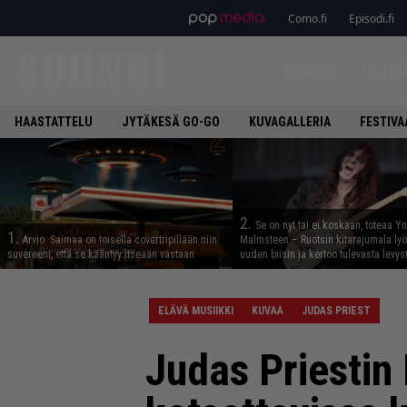
Como.fi
Episodi.fi
ETUSIVU
UUTIS
HAASTATTELU
JYTÄKESÄ GO-GO
KUVAGALLERIA
FESTIVA
2.
Se on nyt tai ei koskaan, toteaa Y
1.
Arvio: Saimaa on toisella covertripillään niin
Malmsteen – Ruotsin kitarajumala ly
suvereeni, että se kääntyy itseään vastaan
uuden biisin ja kertoo tulevasta levys
ELÄVÄ MUSIIKKI
KUVAA
JUDAS PRIEST
Judas Priestin H