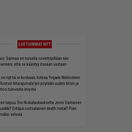
LUETUIMMAT NYT
vio: Saimaa on toisella covertripillään niin
vereeni, että se kääntyy itseään vastaan
 on nyt tai ei koskaan, toteaa Yngwie Malmsteen
Ruotsin kitarajumala lyö pöytään uuden biisin ja
rtoo tulevasta levystä
ten taipuu Trio Niskalaukaukselta Jenni Vartiaisen
siikki? Entäpä ruotsalainen death metal? Pian
mäkin selviää