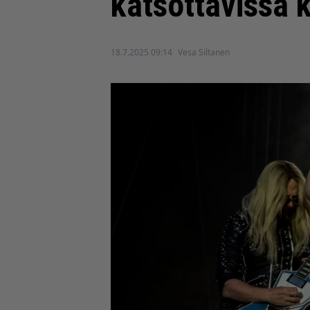
katsottavissa
18.7.2025 09:14
Vesa Siltanen