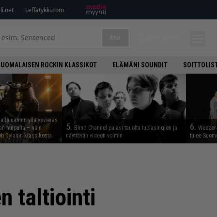
i.net
Leffatykki.com
Etsi
KIRJAUDU
SUOMALAISEN ROCKIN KLASSIKOT
ELÄMÄNI SOUNDIT
SOITTOLIS
lla nähtiin yllätysvieras
5.
6.
n huipulta – näin
Blind Channel palasi tauolta tuplasinglen ja
Weezer-
b Dylanin klassikosta
näyttävän videon voimin
tulee Suom
 taltiointi