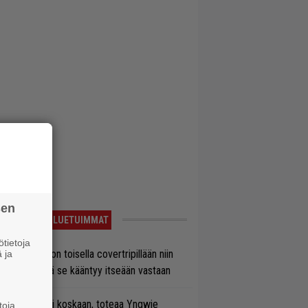
sen
LUETUIMMAT
tietoja
vio: Saimaa on toisella covertripillään niin
 ja
vereeni, että se kääntyy itseään vastaan
 on nyt tai ei koskaan, toteaa Yngwie
toja