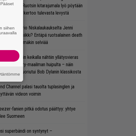
. Pääset
lmsteen – Ruotsin kitarajumala lyö pöytään
e
den biisin ja kertoo tulevasta levystä
ten taipuu Trio Niskalaukaukselta Jenni
n siihen
uraavalla
rtiaisen musiikki? Entäpä ruotsalainen death
tal? Pian tämäkin selviää
ns N’ Rosesin keikalla nähtiin yllätysvieras
oraan country-maailman huipulta – näin
koonpano suoriutui Bob Dylanin klassikosta
äytäntömme
ind Channel palasi tauolta tuplasinglen ja
yttävän videon voimin
ezer-fanien pitkä odotus päättyy: yhtye
ulee Suomeen
si superbändi on syntynyt –