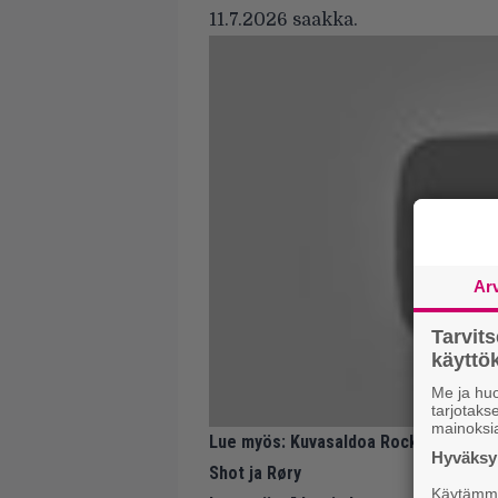
11.7.2026 saakka.
Ar
Tarvit
käytt
Me ja huo
tarjotak
mainoksi
Lue myös:
Kuvasaldoa Rockfestin avau
Hyväksym
Shot ja Røry
Käytämme 