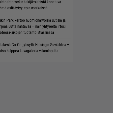
ihtoehtorockin tekijämiehistä koostuva
hmä esittäytyy ep:n merkeissä
nkin Park kertoo huomionarvoisia uutisia ja
rjoaa uutta nähtävää – näin yhtyeeltä irtosi
teora-aikojen tuotanto Brasiliassa
täkesä Go-Go jytisytti Helsingin Suvilahtea –
tso hulppea kuvagalleria viikonlopulta