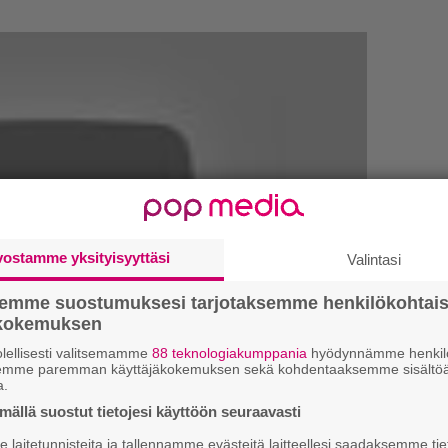
vostamme yksityisyyttäsi
Valintasi
semme suostumuksesi tarjotaksemme henkilökohtai
ökokemuksen
lellisesti valitsemamme
88 teknologiakumppania
hyödynnämme henkilö
Ar
semme paremman käyttäjäkokemuksen sekä kohdentaaksemme sisältöä
a.
su
späivältä – Mukana Judas Priest, Sepultura, Moon
ällä suostut tietojesi käyttöön seuraavasti
Se
laitetunnisteita ja tallennamme evästeitä laitteellesi saadaksemme tie