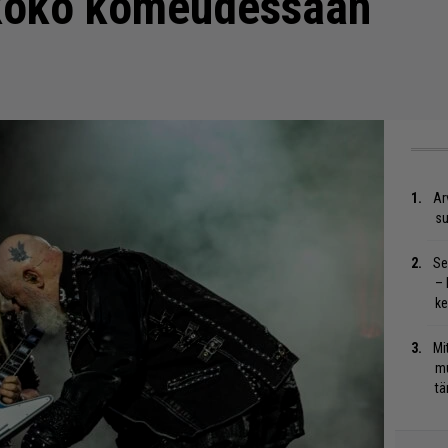
 koko komeudessaan
Ar
su
Se
– 
ke
Mi
mu
tä