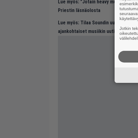
Lue myös:
”Jotain heavy metal -roskaa
esimerkiks
tutustuma
Priestin läsnäolosta
seuraaval
käytettäv
Lue myös:
Tilaa Soundin uutiskirje ja
Jotkin te
ajankohtaiset musiikin uutiset ja puh
oikeutett
välilehdel