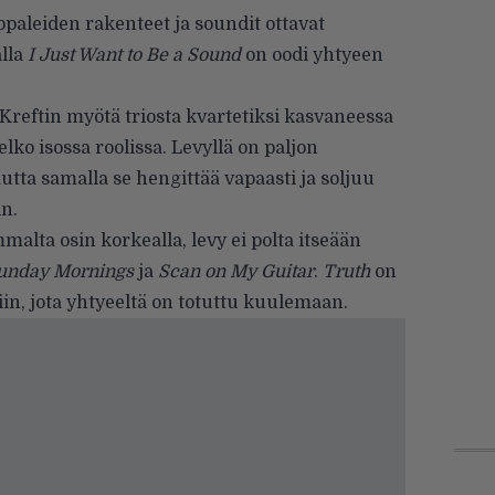
ppaleiden rakenteet ja soundit ottavat
lla
I Just Want to Be a Sound
on oodi yhtyeen
 Kreftin myötä triosta kvartetiksi kasvaneessa
lko isossa roolissa. Levyllä on paljon
utta samalla se hengittää vapaasti ja soljuu
in.
malta osin korkealla, levy ei polta itseään
unday Mornings
ja
Scan on My Guitar
.
Truth
on
in, jota yhtyeeltä on totuttu kuulemaan.