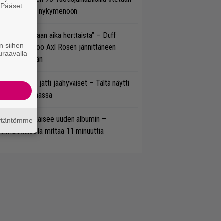
. Pääset
ukasti kantaa nykymenoon
e
e oli oikeastaan aika herttaista” – Duff
n siihen
cKagan kertoo Axl Rosen jännittäneen
uraavalla
C/DC-pestiään
pu Normaali jätti jäähyväiset – Tältä näytti
nnelma Ratinassa
il Young julkaisee uuden albumin –
äytäntömme
simaistiaisella mittaa 11 minuuttia