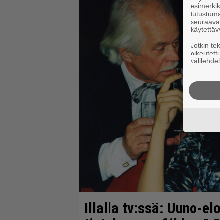
esimerkiks
tutustuma
seuraaval
käytettäv
Jotkin te
oikeutett
välilehdel
Illalla tv:ssä: Uuno-el