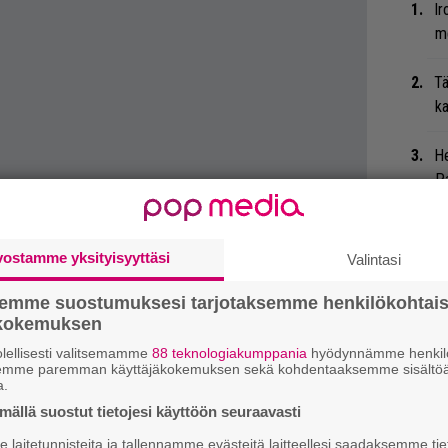
Ir
me
Tä
ka
He
Pa
pä
Er
vostamme yksityisyyttäsi
Valintasi
Ro
u
semme suostumuksesi tarjotaksemme henkilökohtai
sen kokeneen Kadavarin levyltä purevampia
ökokemuksen
ä mutta ei erinomainen, ja puritaanisimmille
Ar
lellisesti valitsemamme
88 teknologiakumppania
hyödynnämme henkilö
rkottava tekijä.
semme paremman käyttäjäkokemuksen sekä kohdentaaksemme sisältöä
su
a.
ällä suostut tietojesi käyttöön seuraavasti
Ty
laitetunnisteita ja tallennamme evästeitä laitteellesi saadaksemme tie
Tu