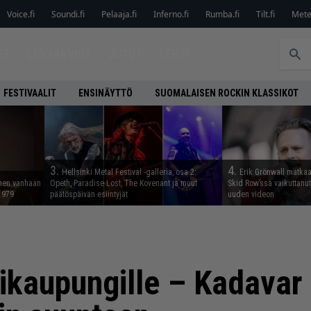
Voice.fi
Soundi.fi
Pelaaja.fi
Inferno.fi
Rumba.fi
Tilt.fi
Metel
ET
LEVYARVIOT
JUTUT
LEHTI
FESTIVAALIT
ENSINÄYTTÖ
SUOMALAISEN ROCKIN KLASSIKOT
3.
4.
Hellsinki Metal Festival -galleria, osa 2:
Erik Grönwall matkaa
nnen vanhaan
Opeth, Paradise Lost, The Kovenant ja muut
Skid Row’ssa vaikuttanut 
 1979
päätöspäivän esiintyjät
uuden videon
ikaupungille – Kadavar v