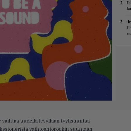
Tä
ka
He
Pa
es
vaihtaa uudella levyllään tyylisuun­taa
ykestonerista vaihtoehtorockin suuntaan.