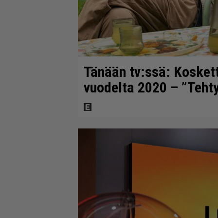
Tänään tv:ssä: Kosket
vuodelta 2020 – ”Tehty