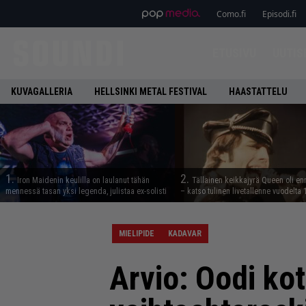
Como.fi
Episodi.fi
ETUSIVU
UUTIS
KUVAGALLERIA
HELLSINKI METAL FESTIVAL
HAASTATTELU
1.
2.
Iron Maidenin keulilla on laulanut tähän
Tällainen keikkajyrä Queen oli e
mennessä tasan yksi legenda, julistaa ex-solisti
– katso tulinen livetallenne vuodelta
MIELIPIDE
KADAVAR
Arvio: Oodi kot