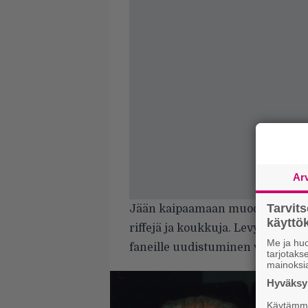
Ar
Tarvit
Jään kaipaamaan muodonmuu­tok
käytt
riffejä ja koukkuja. Levy on hyv
Me ja huo
faneille uudistu­minen voi olla ka
tarjotak
mainoksi
Hyväksym
Käytämme 