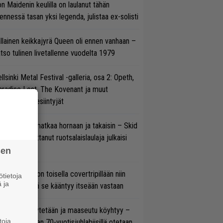
on Maidenin keulilla on laulanut tähän
nnessä tasan yksi legenda, julistaa ex-solisti
llainen keikkajyrä Queen oli ennen vanhaan –
tso tulinen livetallenne vuodelta 1979
llsinki Metal Festival -galleria, osa 2: Opeth,
radise Lost, The Kovenant ja muut
ätöspäivän esiintyjät
ik Grönwall matkaa hornaan ja takaisin – Skid
w’ssa vaikuttanut ruotsalaislaulaja julkaisi
uden videon
sen
vio: Saimaa on toisella covertripillään niin
tietoja
 ja
vereeni, että se kääntyy itseään vastaan
öläisiä kyykytetään ja maaseutu köyhtyy –
toja
mppi Varosen 70-vuotisjuhlabiisillä otetaan