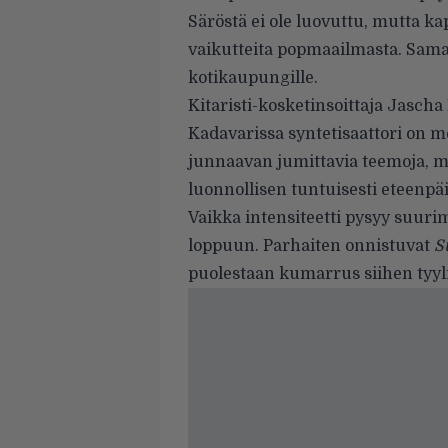
Säröstä ei ole luovuttu, mutta ka
vaikutteita popmaailmasta. Sama
kotikaupungille.
Kitaristi-kosketinsoittaja Jascha
Kadavarissa synteti­saattori on me
junnaavan jumit­tavia teemoja, m
luon­nollisen tuntuisesti eteenpä
Vaikka intensiteetti pysyy suu­rim
loppuun. Parhaiten onnistuvat
S
puo­lestaan kumarrus siihen tyyli