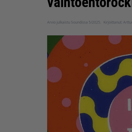
vaihtoehtorock
Arvio julkaistu Soundissa 5/2025.
Kirjoittanut: Artt