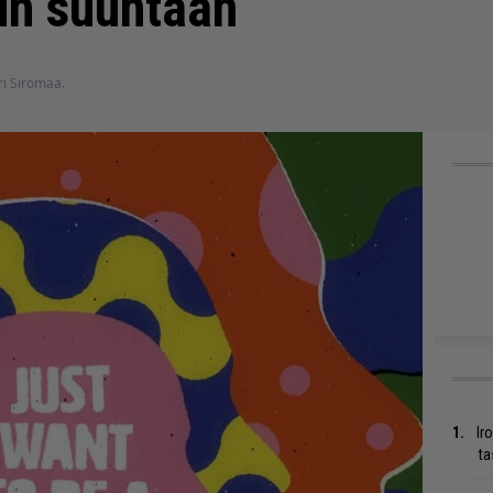
in suuntaan
uri Siromaa.
Ir
ta