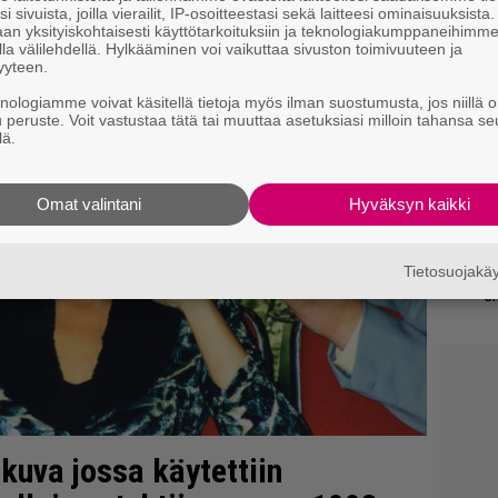
i sivuista, joilla vierailit, IP-osoitteestasi sekä laitteesi ominaisuuksista
ti
an yksityiskohtaisesti käyttötarkoituksiin ja teknologiakumppaneihimm
la välilehdellä. Hylkääminen voi vaikuttaa sivuston toimivuuteen ja
yyteen.
”S
knologiamme voivat käsitellä tietoja myös ilman suostumusta, jos niillä o
M
u peruste. Voit vastustaa tätä tai muuttaa asetuksiasi milloin tahansa se
A
lä.
Ep
Omat valintani
Hyväksyn kaikki
tu
Ne
Tietosuojak
en
okuva jossa käytettiin