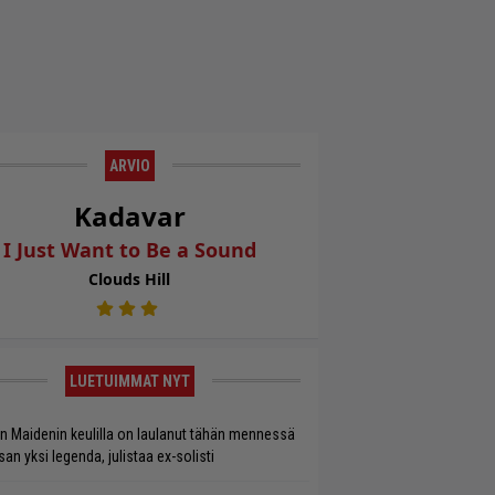
ARVIO
Kadavar
I Just Want to Be a Sound
Clouds Hill
LUETUIMMAT NYT
on Maidenin keulilla on laulanut tähän mennessä
san yksi legenda, julistaa ex-solisti