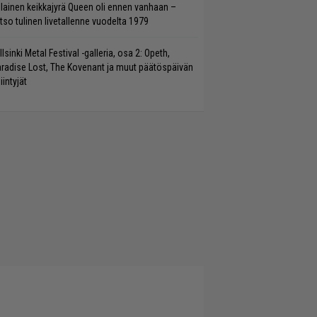
llainen keikkajyrä Queen oli ennen vanhaan –
tso tulinen livetallenne vuodelta 1979
llsinki Metal Festival -galleria, osa 2: Opeth,
radise Lost, The Kovenant ja muut päätöspäivän
iintyjät