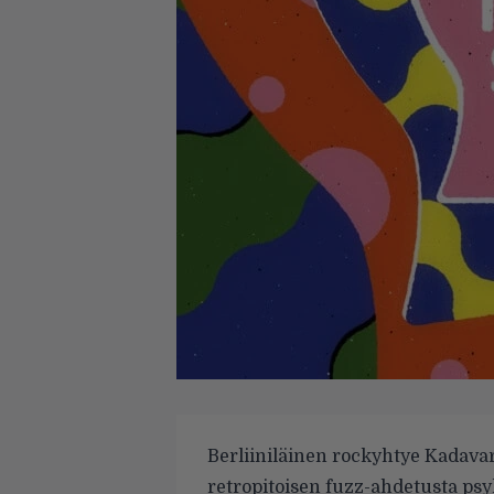
Berliiniläinen rockyhtye Kadavar 
retropitoisen fuzz-ahdetusta ps