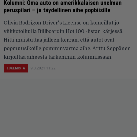
Kolumni: Oma auto on amerikkalaisen unelman
peruspilari – ja täydellinen aihe popbiisille
Olivia Rodrigon Driver's License on komeillut jo
viikkotolkulla Billboardin Hot 100 -listan kärjessä.
Hitti muistuttaa jälleen kerran, että autot ovat
popmuusikoille pomminvarma aihe. Arttu Seppänen
kirjoittaa aiheesta tarkemmin kolumnissaan.
9.3.2021 11:22
LUKEMISTA