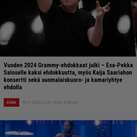
Vuoden 2024 Grammy-ehdokkaat julki – Esa-Pekka
Saloselle kaksi ehdokkuutta, myös Kaija Saariahon
konsertti sekä suomalaiskuoro- ja kamariyhtye
ehdolla
10.11.2023 21:20
Anssi Eriksson
ASIAA