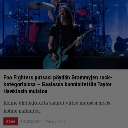
Foo Fighters putsasi pöydän Grammyjen rock-
kategorioissa – Gaalassa kunnioitettiin Taylor
Hawkinsin muistoa
Kolme ehdokkuutta saanut yhtye nappasi myös
kolme palkintoa.
4.4.2022 09:44
Vesa Siltanen
ASIAA