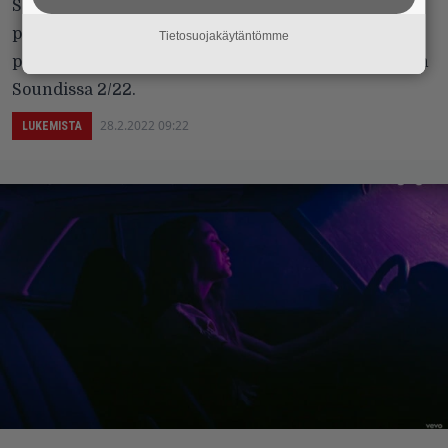
Sähkökitara on ollut jonkun aikaa sivussa
popmusiikin trendeistä, mutta nyt soitin tekee
Tietosuojakäytäntömme
paluuta rytinällä. Arttu Seppäsen kolumni julkaistiin
Soundissa 2/22.
28.2.2022 09:22
LUKEMISTA