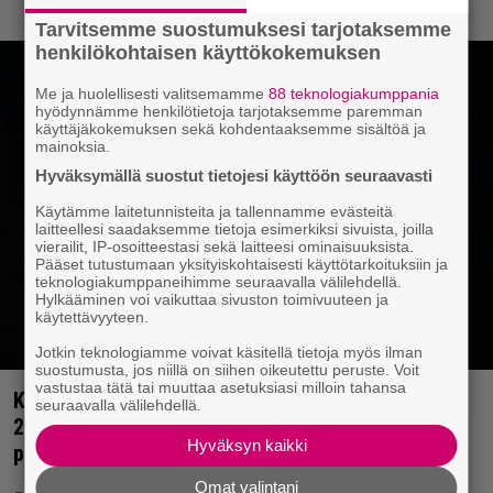
Tarvitsemme suostumuksesi tarjotaksemme
henkilökohtaisen käyttökokemuksen
Me ja huolellisesti valitsemamme
88 teknologiakumppania
hyödynnämme henkilötietoja tarjotaksemme paremman
käyttäjäkokemuksen sekä kohdentaaksemme sisältöä ja
mainoksia.
Hyväksymällä suostut tietojesi käyttöön seuraavasti
Käytämme laitetunnisteita ja tallennamme evästeitä
laitteellesi saadaksemme tietoja esimerkiksi sivuista, joilla
vierailit, IP-osoitteestasi sekä laitteesi ominaisuuksista.
Pääset tutustumaan yksityiskohtaisesti käyttötarkoituksiin ja
teknologiakumppaneihimme seuraavalla välilehdellä.
Hylkääminen voi vaikuttaa sivuston toimivuuteen ja
käytettävyyteen.
Jotkin teknologiamme voivat käsitellä tietoja myös ilman
suostumusta, jos niillä on siihen oikeutettu peruste. Voit
vastustaa tätä tai muuttaa asetuksiasi milloin tahansa
Kolumni: Sähkökitara raikaa jälleen listahiteillä –
seuraavalla välilehdellä.
2000-luvun alun soundit alkavat palata
Hyväksyn kaikki
popmusiikkiin
Omat valintani