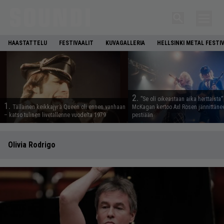
HAASTATTELU
FESTIVAALIT
KUVAGALLERIA
HELLSINKI METAL FESTI
2.
”Se oli oikeastaan aika herttaista”
1.
Tällainen keikkajyrä Queen oli ennen vanhaan
McKagan kertoo Axl Rosen jännittäne
– katso tulinen livetallenne vuodelta 1979
pestiään
Olivia Rodrigo