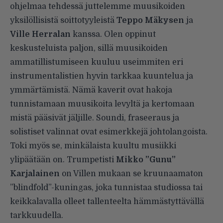
ohjelmaa tehdessä juttelemme muusikoiden
yksilöllisistä soittotyyleistä
Teppo Mäkysen
ja
Ville Herralan
kanssa. Olen oppinut
keskusteluista paljon, sillä muusikoiden
ammatillistumiseen kuuluu useimmiten eri
instrumentalistien hyvin tarkkaa kuuntelua ja
ymmärtämistä. Nämä kaverit ovat hakoja
tunnistamaan muusikoita levyltä ja kertomaan
mistä pääsivät jäljille. Soundi, fraseeraus ja
solistiset valinnat ovat esimerkkejä johtolangoista.
Toki myös se, minkälaista kuultu musiikki
ylipäätään on. Trumpetisti
Mikko ”Gunu”
Karjalainen
on Villen mukaan se kruunaamaton
”blindfold”-kuningas, joka tunnistaa studiossa tai
keikkalavalla olleet tallenteelta hämmästyttävällä
tarkkuudella.