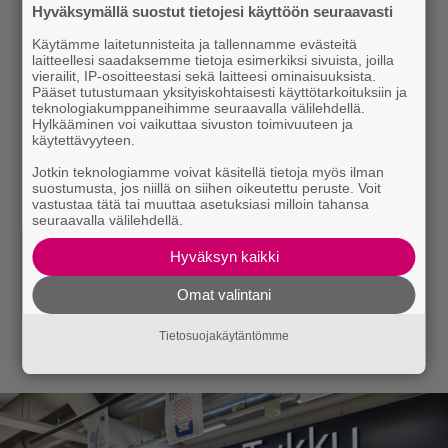
Hyväksymällä suostut tietojesi käyttöön seuraavasti
Käytämme laitetunnisteita ja tallennamme evästeitä
laitteellesi saadaksemme tietoja esimerkiksi sivuista, joilla
vierailit, IP-osoitteestasi sekä laitteesi ominaisuuksista.
Pääset tutustumaan yksityiskohtaisesti käyttötarkoituksiin ja
teknologiakumppaneihimme seuraavalla välilehdellä.
Hylkääminen voi vaikuttaa sivuston toimivuuteen ja
käytettävyyteen.
Jotkin teknologiamme voivat käsitellä tietoja myös ilman
suostumusta, jos niillä on siihen oikeutettu peruste. Voit
vastustaa tätä tai muuttaa asetuksiasi milloin tahansa
seuraavalla välilehdellä.
Hyväksyn kaikki
Omat valintani
Tietosuojakäytäntömme