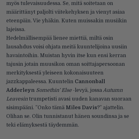
myös tulevaisuudessa. Se, mitä soitetaan on
määrittänyt paljolti viitekehyksen ja vienyt asiaa
eteenpäin. Vie yhäkin. Kuten muissakin musiikin
lajeissa.
Hedelmällisempää lienee miettiä, miltä osin
lausahdus voisi ohjata meitä kuuntelijoina uusiin
havaintoihin. Muistan hyvin itse kun ensi kerran
tajusin jotain muusikon oman soittajapersoonan
merkityksestä yleiseen kokonaisuuteen
jazzkappaleessa. Kuuntelin
Cannonball
Adderleyn
Somethin’ Else
-levyä, jossa
Autumn
Leavesin
trumpetisti avasi uuden kanavan suoraan
sisimpääni. ”Onko tämä
Miles Davis
?” ajattelin.
Olihan se. Olin tunnistanut hänen soundinsa ja se
teki elämyksestä täydemmän.