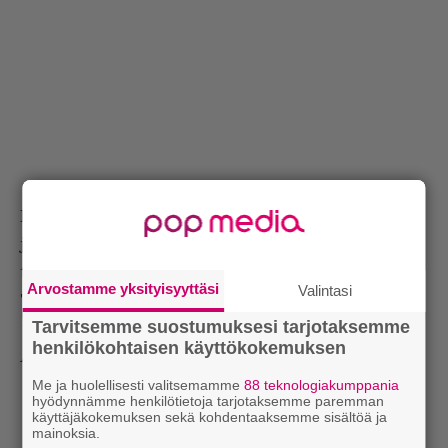
Kyseessähän on herkkä balladi, mutta Jason Moran
ja Christian McBride osoittivat minulle, että ei siitä
tarvinnut välittää. Näin he sen tällä kertaa soittivat.
Arvostamme yksityisyyttäsi
Valintasi
Täydellisen upeasti.
Tarvitsemme suostumuksesi tarjotaksemme
Teksti: Matti Nives
henkilökohtaisen käyttökokemuksen
Artikkeli on julkiaistu Soundissa 10/21.
Me ja huolellisesti valitsemamme
88 teknologiakumppania
hyödynnämme henkilötietoja tarjotaksemme paremman
käyttäjäkokemuksen sekä kohdentaaksemme sisältöä ja
mainoksia.