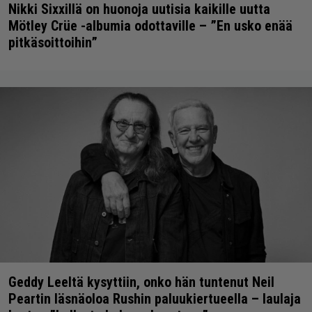
Nikki Sixxillä on huonoja uutisia kaikille uutta
Mötley Crüe -albumia odottaville – ”En usko enää
pitkäsoittoihin”
Geddy Leeltä kysyttiin, onko hän tuntenut Neil
Peartin läsnäoloa Rushin paluukiertueella – laulaja