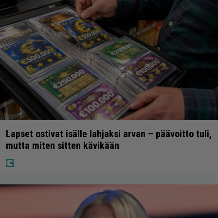
Lapset ostivat isälle lahjaksi arvan – päävoitto tuli,
mutta miten sitten kävikään