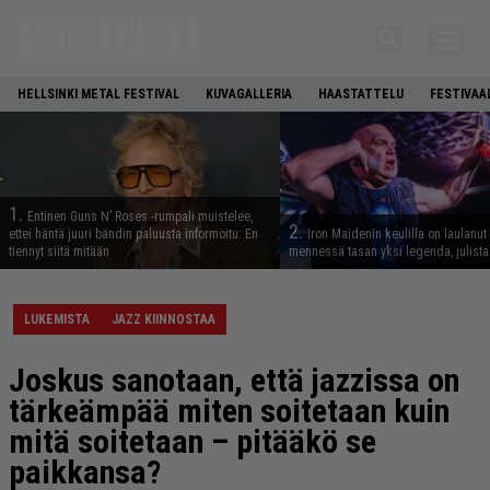
HELLSINKI METAL FESTIVAL
KUVAGALLERIA
HAASTATTELU
FESTIVAA
1.
Entinen Guns N’ Roses -rumpali muistelee,
2.
ettei häntä juuri bändin paluusta informoitu: En
Iron Maidenin keulilla on laulanut
tiennyt siitä mitään
mennessä tasan yksi legenda, julistaa
LUKEMISTA
JAZZ KIINNOSTAA
Joskus sanotaan, että jazzissa on
tärkeämpää miten soitetaan kuin
mitä soitetaan – pitääkö se
paikkansa?