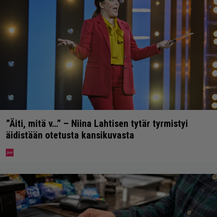
”Äiti, mitä v…” – Niina Lahtisen tytär tyrmistyi
äidistään otetusta kansikuvasta