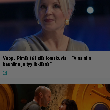
Vappu Pimiältä lisää lomakuvia – ”Aina niin
kauniina ja tyylikkäänä”