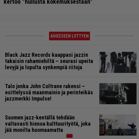
kertoo ”hullusta kokemuksestaan”
AIHEESEEN LIITTYEN
Black Jazz Records kaappasi jazzin
takaisin rahamiehiltä – seurasi upeita
levyjä ja lopulta synkempiä riitoja
Talo jonka John Coltrane rakensi –
esittelyssä maanmainio ja perinteikäs
jazzmerkki Impulse!
Suomen jazz-kentällä tehdään
valtavasti hienoa kulttuurityötä, joka
jää monilta huomaamatta