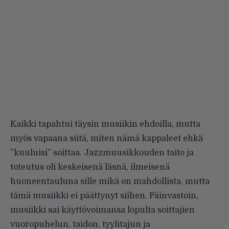
Kaikki tapahtui täysin musiikin ehdoilla, mutta
myös vapaana siitä, miten nämä kappaleet ehkä
”kuuluisi” soittaa. Jazzmuusikkouden taito ja
toteutus oli keskeisenä läsnä, ilmeisenä
huoneentauluna sille mikä on mahdollista, mutta
tämä musiikki ei päättynyt siihen. Päinvastoin,
musiikki sai käyttövoimansa lopulta soittajien
vuoropuhelun, taidon, tyylitajun ja