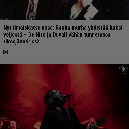
Nyt ilmaiskatselussa: Raaka murha yhdistää kaksi
veljestä – De Niro ja Duvall vähän tunnetussa
rikosjännärissä