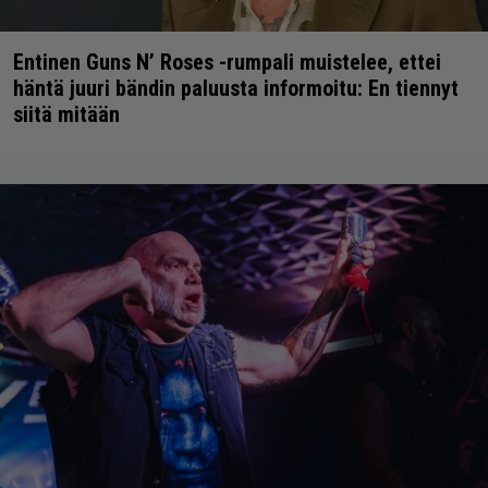
Entinen Guns N’ Roses -rumpali muistelee, ettei
häntä juuri bändin paluusta informoitu: En tiennyt
siitä mitään