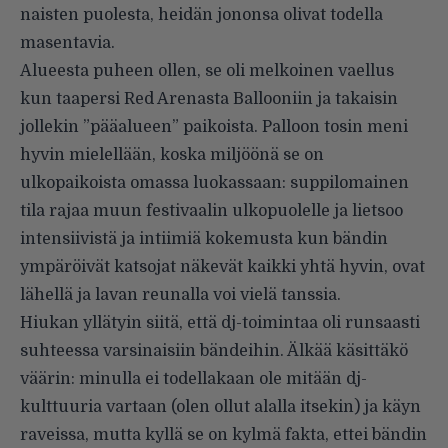
naisten puolesta, heidän jononsa olivat todella
masentavia.
Alueesta puheen ollen, se oli melkoinen vaellus
kun taapersi Red Arenasta Ballooniin ja takaisin
jollekin ”pääalueen” paikoista. Palloon tosin meni
hyvin mielellään, koska miljöönä se on
ulkopaikoista omassa luokassaan: suppilomainen
tila rajaa muun festivaalin ulkopuolelle ja lietsoo
intensiivistä ja intiimiä kokemusta kun bändin
ympäröivät katsojat näkevät kaikki yhtä hyvin, ovat
lähellä ja lavan reunalla voi vielä tanssia.
Hiukan yllätyin siitä, että dj-toimintaa oli runsaasti
suhteessa varsinaisiin bändeihin. Älkää käsittäkö
väärin: minulla ei todellakaan ole mitään dj-
kulttuuria vartaan (olen ollut alalla itsekin) ja käyn
raveissa, mutta kyllä se on kylmä fakta, ettei bändin