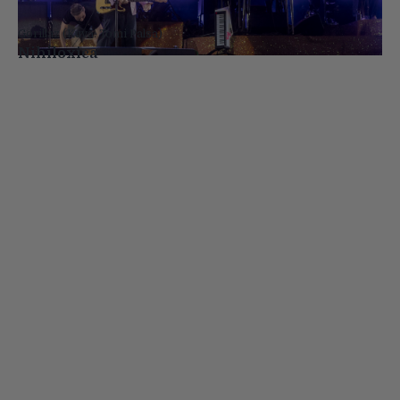
Gorillaz (Kuva: Tomi Palsa)
Nihiloxica