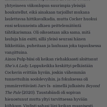
yhtyeineen viikonlopun suurimpia yleisöjä
houkutellut, eikä ainakaan tarjoillut mukana
laulettavaa hittikavalkadia, mutta Cocker huokui
ensi sekunneista alkaen peittelemätöntä
tähtikarismaa. Oli oikeastaan aika sama, mitä
lauluja hän esitti, sillä yleisö seurasi hänen
liikkeitään, puheitaan ja lauluaan joka tapauksessa
vangittuina.
Ainoa Pulp-biisi oli keikan riehakkaasti aloittanut
She’s A Lady.
Loppukeikka keskittyi pelkästään
Cockerin erittäin hyviin, joskin vähemmän
tunnettuihin soololevyihin, ja fokuksessa oli
ymmärrettävästi Jarv Is -nimellä julkaistu
Beyond
The Pale
(2020). Taustabändi oli sopivan
hienostunut mutta yltyi tarvittaessa hyvään
kiihkoon. Viulisti sahasi läpi keikan maanisesti.