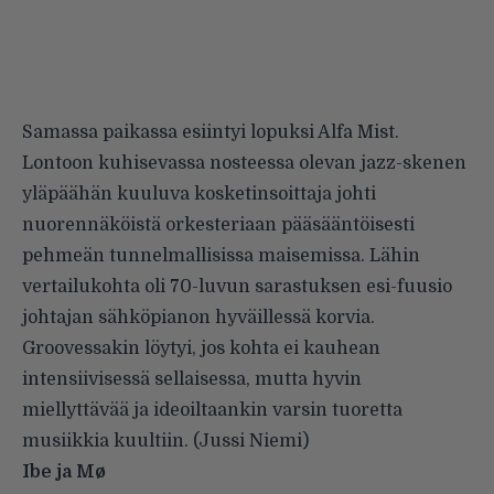
Samassa paikassa esiintyi lopuksi Alfa Mist.
Lontoon kuhisevassa nosteessa olevan jazz-skenen
yläpäähän kuuluva kosketinsoittaja johti
nuorennäköistä orkesteriaan pääsääntöisesti
pehmeän tunnelmallisissa maisemissa. Lähin
vertailukohta oli 70-luvun sarastuksen esi-fuusio
johtajan sähköpianon hyväillessä korvia.
Groovessakin löytyi, jos kohta ei kauhean
intensiivisessä sellaisessa, mutta hyvin
miellyttävää ja ideoiltaankin varsin tuoretta
musiikkia kuultiin. (Jussi Niemi)
Ibe ja Mø