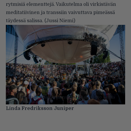
rytmisiä elementtejä. Vaikutelma oli virkistävän
meditatiivinen ja transsiin vaivuttava pimeässä
täydessä salissa. (Jussi Niemi)
Linda Fredriksson Juniper esiintyi Flow’n Balloon 360 -lavalla
(Kuva: Tomi Palsa)
Linda Fredriksson Juniper