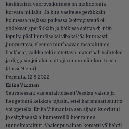
keskinäistä vuorovaikutusta on mahdotonta
korvata millään. Ja kun vaeltelee peräkkäin
kolmessa neljässä paikassa (soittopisteitä oli
yhdeksän) peräkkäin ja kaikissa soittaa dj, niin
lopulta päällimmäiseksi vibaksi jää kumeasti
jumputtava, yleensä murhaavan tasatahtinen
backbeat, vaikka toki soitettava materiaali vaihtelee
ja diggasin joitakin soittajia enemmän kun toisia.
(Jussi Niemi)
Perjantai 12.8.2022
Erika Vikman
Seuratessani vastentahtoisesti Vesalan vaisua ja
hengetöntä keikkaa tajusin, ettei karismaattisuutta
voi opetella. Erika Vikmanista sen sijaan kuoriutui
jo esityksensä alkumetreillä luontainen
tunnelmataituri. Vaalenpunainen korsetti välkehtii