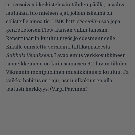
provosoivasti keikistelevän tähden päällä, ja vahva
lauluääni tuo mieleen ajat, jolloin iskelmä oli
solisteille ainoa tie. UMK-hitti
Cicciolina
saa jopa
genretietoisen Flow-kansan villiin tanssiin.
Repertuaariin kuuluu myös jo edesmenneelle
Kikalle omistettu versiointi hittikappaleesta
Sukkula Venukseen
. Lavaolemus verkkosukkineen
ja meikkeineen on kuin samaisen 90-luvun tähden.
Vikmanin monipuolinen musiikkitausta kuuluu. Ja
vaikka habitus on raju, asuu ulkokuoren alla
taatusti herkkyys. (Virpi Päivinen)