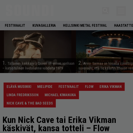
FESTIVAALIT
KUVAGALLERIA
HELLSINKI METAL FESTIVAL
HAASTATTE
1.
2.
Tällainen keikkajyrä Queen oli ennen vanhaan
Arvio: Saimaa on toisella covertrip
– katso tulinen livetallenne vuodelta 1979
suvereeni, että se kääntyy itseään va
ELÄVÄ MUSIIKKI
MIELIPIDE
FESTIVAALIT
FLOW
ERIKA VIKMAN
LINDA FREDRIKSSON
MICHAEL KIWANUKA
NICK CAVE & THE BAD SEEDS
Kun Nick Cave tai Erika Vikman
käskivät, kansa totteli – Flow