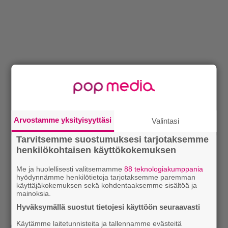
Arvostamme yksityisyyttäsi
Valintasi
Tarvitsemme suostumuksesi tarjotaksemme
henkilökohtaisen käyttökokemuksen
Me ja huolellisesti valitsemamme
88 teknologiakumppania
hyödynnämme henkilötietoja tarjotaksemme paremman
käyttäjäkokemuksen sekä kohdentaaksemme sisältöä ja
mainoksia.
Hyväksymällä suostut tietojesi käyttöön seuraavasti
Käytämme laitetunnisteita ja tallennamme evästeitä
Sekalaista väkeä kerääntyy päälavan eteen.