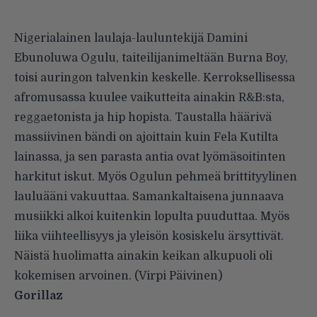
Nigerialainen laulaja-lauluntekijä Damini
Ebunoluwa Ogulu, taiteilijanimeltään Burna Boy,
toisi auringon talvenkin keskelle. Kerroksellisessa
afromusassa kuulee vaikutteita ainakin R&B:sta,
reggaetonista ja hip hopista. Taustalla häärivä
massiivinen bändi on ajoittain kuin Fela Kutilta
lainassa, ja sen parasta antia ovat lyömäsoitinten
harkitut iskut. Myös Ogulun pehmeä brittityylinen
lauluääni vakuuttaa. Samankaltaisena junnaava
musiikki alkoi kuitenkin lopulta puuduttaa. Myös
liika viihteellisyys ja yleisön kosiskelu ärsyttivät.
Näistä huolimatta ainakin keikan alkupuoli oli
kokemisen arvoinen. (Virpi Päivinen)
Gorillaz