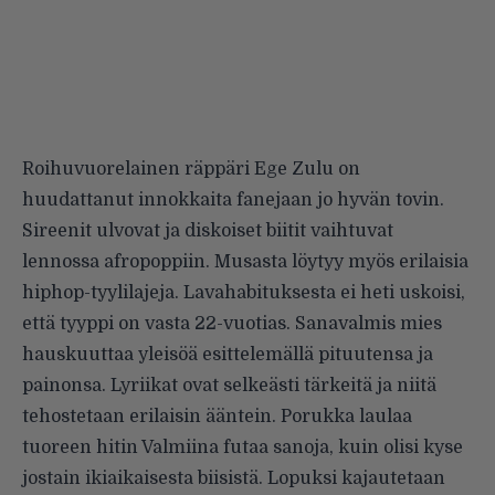
Roihuvuorelainen räppäri Ege Zulu on
huudattanut innokkaita fanejaan jo hyvän tovin.
Sireenit ulvovat ja diskoiset biitit vaihtuvat
lennossa afropoppiin. Musasta löytyy myös erilaisia
hiphop-tyylilajeja. Lavahabituksesta ei heti uskoisi,
että tyyppi on vasta 22-vuotias. Sanavalmis mies
hauskuuttaa yleisöä esittelemällä pituutensa ja
painonsa. Lyriikat ovat selkeästi tärkeitä ja niitä
tehostetaan erilaisin ääntein. Porukka laulaa
tuoreen hitin Valmiina futaa sanoja, kuin olisi kyse
jostain ikiaikaisesta biisistä. Lopuksi kajautetaan