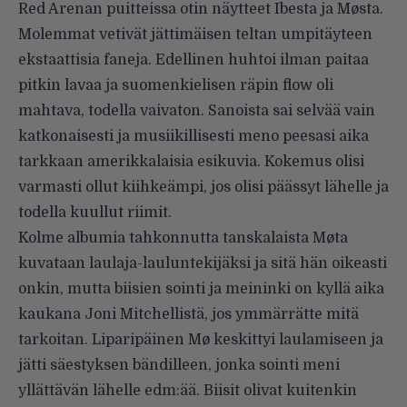
Red Arenan puitteissa otin näytteet Ibesta ja Møsta.
Molemmat vetivät jättimäisen teltan umpitäyteen
ekstaattisia faneja. Edellinen huhtoi ilman paitaa
pitkin lavaa ja suomenkielisen räpin flow oli
mahtava, todella vaivaton. Sanoista sai selvää vain
katkonaisesti ja musiikillisesti meno peesasi aika
tarkkaan amerikkalaisia esikuvia. Kokemus olisi
varmasti ollut kiihkeämpi, jos olisi päässyt lähelle ja
todella kuullut riimit.
Kolme albumia tahkonnutta tanskalaista Møta
kuvataan laulaja-lauluntekijäksi ja sitä hän oikeasti
onkin, mutta biisien sointi ja meininki on kyllä aika
kaukana Joni Mitchellistä, jos ymmärrätte mitä
tarkoitan. Liparipäinen Mø keskittyi laulamiseen ja
jätti säestyksen bändilleen, jonka sointi meni
yllättävän lähelle edm:ää. Biisit olivat kuitenkin