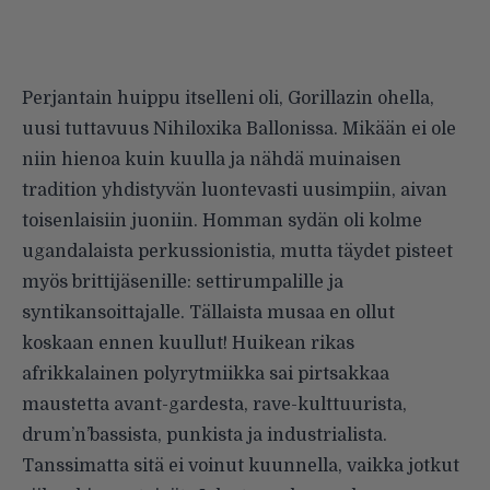
Perjantain huippu itselleni oli, Gorillazin ohella,
uusi tuttavuus Nihiloxika Ballonissa. Mikään ei ole
niin hienoa kuin kuulla ja nähdä muinaisen
tradition yhdistyvän luontevasti uusimpiin, aivan
toisenlaisiin juoniin. Homman sydän oli kolme
ugandalaista perkussionistia, mutta täydet pisteet
myös brittijäsenille: settirumpalille ja
syntikansoittajalle. Tällaista musaa en ollut
koskaan ennen kuullut! Huikean rikas
afrikkalainen polyrytmiikka sai pirtsakkaa
maustetta avant-gardesta, rave-kulttuurista,
drum’n’bassista, punkista ja industrialista.
Tanssimatta sitä ei voinut kuunnella, vaikka jotkut