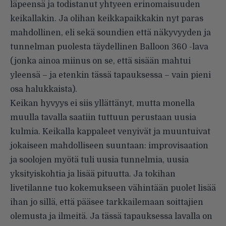
läpeensä ja todistanut yhtyeen erinomaisuuden
keikallakin. Ja olihan keikkapaikkakin nyt paras
mahdollinen, eli sekä soundien että näkyvyyden ja
tunnelman puolesta täydellinen Balloon 360 -lava
(jonka ainoa miinus on se, että sisään mahtui
yleensä – ja etenkin tässä tapauksessa – vain pieni
osa halukkaista).
Keikan hyvyys ei siis yllättänyt, mutta monella
muulla tavalla saatiin tuttuun perustaan uusia
kulmia. Keikalla kappaleet venyivät ja muuntuivat
jokaiseen mahdolliseen suuntaan: improvisaation
ja soolojen myötä tuli uusia tunnelmia, uusia
yksityiskohtia ja lisää pituutta. Ja tokihan
livetilanne tuo kokemukseen vähintään puolet lisää
ihan jo sillä, että pääsee tarkkailemaan soittajien
olemusta ja ilmeitä. Ja tässä tapauksessa lavalla on