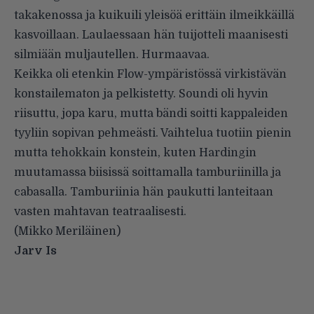
takakenossa ja kuikuili yleisöä erittäin ilmeikkäillä
kasvoillaan. Laulaessaan hän tuijotteli maanisesti
silmiään muljautellen. Hurmaavaa.
Keikka oli etenkin Flow-ympäristössä virkistävän
konstailematon ja pelkistetty. Soundi oli hyvin
riisuttu, jopa karu, mutta bändi soitti kappaleiden
tyyliin sopivan pehmeästi. Vaihtelua tuotiin pienin
mutta tehokkain konstein, kuten Hardingin
muutamassa biisissä soittamalla tamburiinilla ja
cabasalla. Tamburiinia hän paukutti lanteitaan
vasten mahtavan teatraalisesti.
(Mikko Meriläinen)
Jarv Is