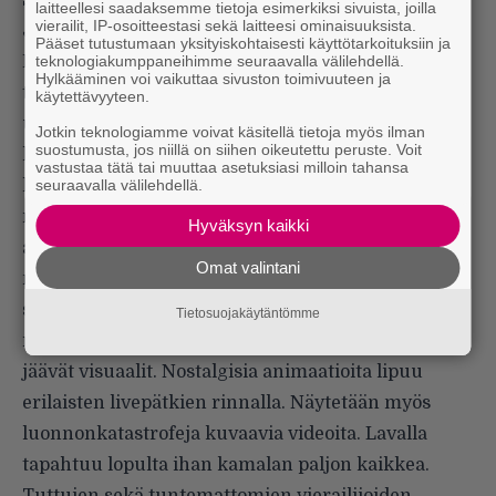
laitteellesi saadaksemme tietoja esimerkiksi sivuista, joilla
vierailit, IP-osoitteestasi sekä laitteesi ominaisuuksista.
Joukossa näkyy myös vanhempia Blur-faneja.
Pääset tutustumaan yksityiskohtaisesti käyttötarkoituksiin ja
Damon Albarnin luotsaaman Gorillaz-yhtyeen
teknologiakumppaneihimme seuraavalla välilehdellä.
Hylkääminen voi vaikuttaa sivuston toimivuuteen ja
taival on ollut pitkä, enkä suoraan sanottuna
käytettävyyteen.
uskonut, että projekti olisi näin kestävä. Tunnen
Jotkin teknologiamme voivat käsitellä tietoja myös ilman
suostumusta, jos niillä on siihen oikeutettu peruste. Voit
levyjen biiseistä vain murto-osan, joten keskityn
vastustaa tätä tai muuttaa asetuksiasi milloin tahansa
lähinnä nauttimaan tunnelmista, jotka vaihtelevat
seuraavalla välilehdellä.
riehakkaasta melankoliseen. Musiikillisesti keikka
Hyväksyn kaikki
antaa parastaan. Huomaan vihdoin, kuinka
Omat valintani
monipuolinen artisti Damon on, luoviessaan
suvereenisti pop-hörhöilyn ja orgaanisen
Tietosuojakäytäntömme
rytmimusiikin välimaastossa. Parhaiten mieleen
jäävät visuaalit. Nostalgisia animaatioita lipuu
erilaisten livepätkien rinnalla. Näytetään myös
luonnonkatastrofeja kuvaavia videoita. Lavalla
tapahtuu lopulta ihan kamalan paljon kaikkea.
Tuttujen sekä tuntemattomien vierailijoiden