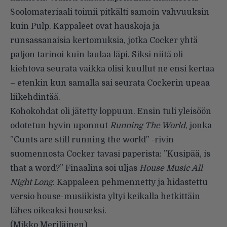
Soolomateriaali toimii pitkälti samoin vahvuuksin
kuin Pulp. Kappaleet ovat hauskoja ja
runsassanaisia kertomuksia, jotka Cocker yhtä
paljon tarinoi kuin laulaa läpi. Siksi niitä oli
kiehtova seurata vaikka olisi kuullut ne ensi kertaa
– etenkin kun samalla sai seurata Cockerin upeaa
liikehdintää.
Kohokohdat oli jätetty loppuun. Ensin tuli yleisöön
odotetun hyvin uponnut
Running The World
, jonka
”Cunts are still running the world” -rivin
suomennosta Cocker tavasi paperista: ”Kusipää, is
that a word?” Finaalina soi uljas
House Music All
Night Long
. Kappaleen pehmennetty ja hidastettu
versio house-musiikista yltyi keikalla hetkittäin
lähes oikeaksi houseksi.
(Mikko Meriläinen)