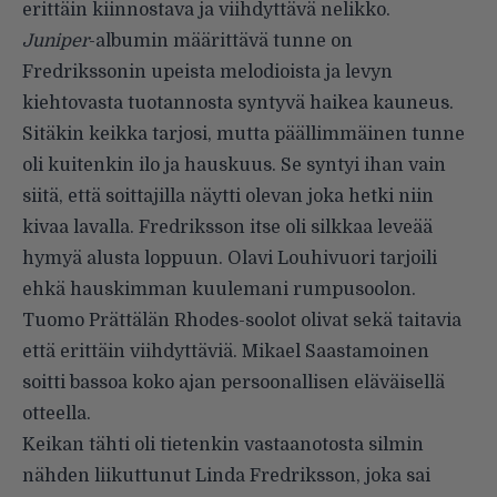
erittäin kiinnostava ja viihdyttävä nelikko.
Juniper
-albumin määrittävä tunne on
Fredrikssonin upeista melodioista ja levyn
kiehtovasta tuotannosta syntyvä haikea kauneus.
Sitäkin keikka tarjosi, mutta päällimmäinen tunne
oli kuitenkin ilo ja hauskuus. Se syntyi ihan vain
siitä, että soittajilla näytti olevan joka hetki niin
kivaa lavalla. Fredriksson itse oli silkkaa leveää
hymyä alusta loppuun. Olavi Louhivuori tarjoili
ehkä hauskimman kuulemani rumpusoolon.
Tuomo Prättälän Rhodes-soolot olivat sekä taitavia
että erittäin viihdyttäviä. Mikael Saastamoinen
soitti bassoa koko ajan persoonallisen eläväisellä
otteella.
Keikan tähti oli tietenkin vastaanotosta silmin
nähden liikuttunut Linda Fredriksson, joka sai