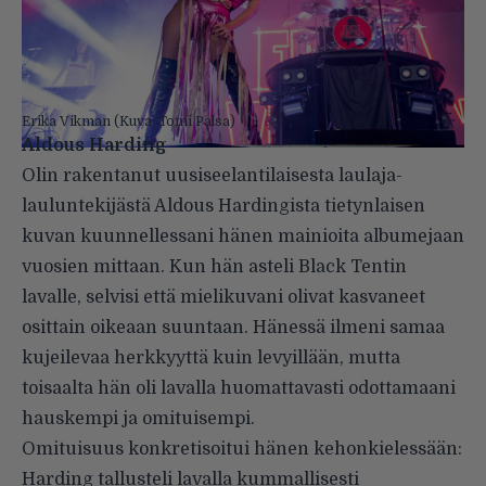
Erika Vikman (Kuva: Tomi Palsa)
Aldous Harding
Olin rakentanut uusiseelantilaisesta laulaja-
lauluntekijästä Aldous Hardingista tietynlaisen
kuvan kuunnellessani hänen mainioita albumejaan
vuosien mittaan. Kun hän asteli Black Tentin
lavalle, selvisi että mielikuvani olivat kasvaneet
osittain oikeaan suuntaan. Hänessä ilmeni samaa
kujeilevaa herkkyyttä kuin levyillään, mutta
toisaalta hän oli lavalla huomattavasti odottamaani
hauskempi ja omituisempi.
Omituisuus konkretisoitui hänen kehonkielessään:
Harding tallusteli lavalla kummallisesti