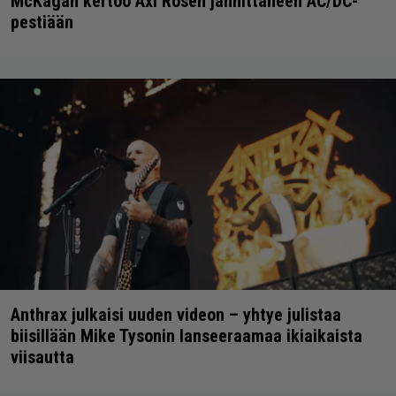
McKagan kertoo Axl Rosen jännittäneen AC/DC-
pestiään
Anthrax julkaisi uuden videon – yhtye julistaa
biisillään Mike Tysonin lanseeraamaa ikiaikaista
viisautta