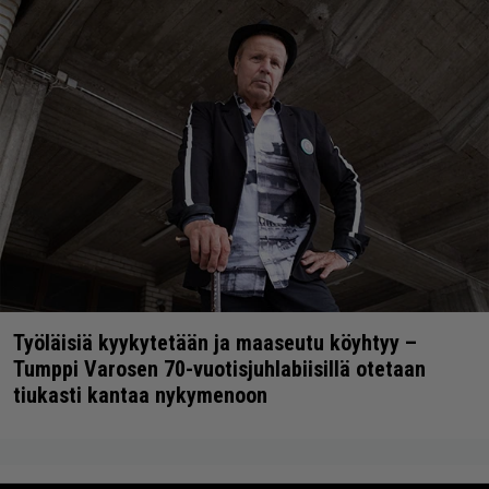
Työläisiä kyykytetään ja maaseutu köyhtyy –
Tumppi Varosen 70-vuotisjuhlabiisillä otetaan
tiukasti kantaa nykymenoon