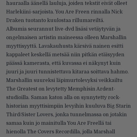
hauraalla äänellä lauluja, joiden tekstit eivät olleet
Harlekiini-sarjoista. You Are Freen rinnalla Nick
Draken tuotanto kuulostaa rillumareiltä.
Albumia seurannut live-dvd lisäsi vetäytyvän ja
ongelmaisen artistin maineessa olleen Marshallin
myyttisyyttä. Lavakauhusta kärsivä nainen esitti
kappaleet keskellä metsää niin pitkän etäisyyden
päässä kamerasta, että kuvassa ei näkynyt kuin
juuri ja juuri tunnistettava kitaraa soittava hahmo.
Marshallin suureksi läpimurtolevyksi veikkailtu
The Greatest on levytetty Memphisin Ardent-
studioilla. Saman katon alla on synnytetty rock-
historian myyttisimpiin levyihin kuuluva Big Starin
Third/Sister Lovers, jonka tunnelmassa on jotakin
samaa kuin jo mainitulla You Are Freellä tai
hienolla The Covers Recordilla, jolla Marshall