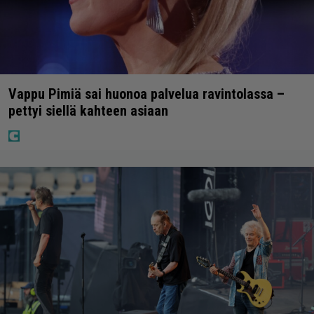
Vappu Pimiä sai huonoa palvelua ravintolassa –
pettyi siellä kahteen asiaan