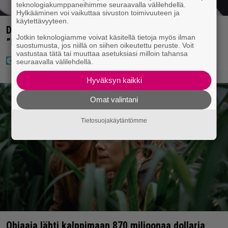
teknologiakumppaneihimme seuraavalla välilehdellä.
Hylkääminen voi vaikuttaa sivuston toimivuuteen ja
käytettävyyteen.
Diandra julkaisi upeita kuvia Helsingistä –
Jotkin teknologiamme voivat käsitellä tietoja myös ilman
”Puitteet kohdillaan”
suostumusta, jos niillä on siihen oikeutettu peruste. Voit
vastustaa tätä tai muuttaa asetuksiasi milloin tahansa
seuraavalla välilehdellä.
Hyväksyn kaikki
Omat valintani
Tietosuojakäytäntömme
Ohjaaja lähti kalppimaan 870 miljoonaa dollaria