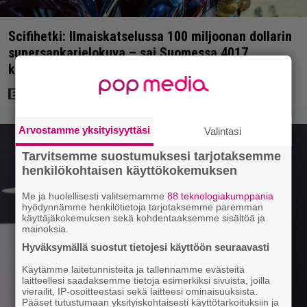
Scifihetki: Ilmaiskatselussa 100 miljoonan dollarin
supersankarielokuva – sai Suomessa 4017
katsojaa
Arvostamme yksityisyyttäsi
Valintasi
Tarvitsemme suostumuksesi tarjotaksemme
henkilökohtaisen käyttökokemuksen
Me ja huolellisesti valitsemamme
88 teknologiakumppania
hyödynnämme henkilötietoja tarjotaksemme paremman
käyttäjäkokemuksen sekä kohdentaaksemme sisältöä ja
mainoksia.
Hyväksymällä suostut tietojesi käyttöön seuraavasti
Käytämme laitetunnisteita ja tallennamme evästeitä
laitteellesi saadaksemme tietoja esimerkiksi sivuista, joilla
vierailit, IP-osoitteestasi sekä laitteesi ominaisuuksista.
Pääset tutustumaan yksityiskohtaisesti käyttötarkoituksiin ja