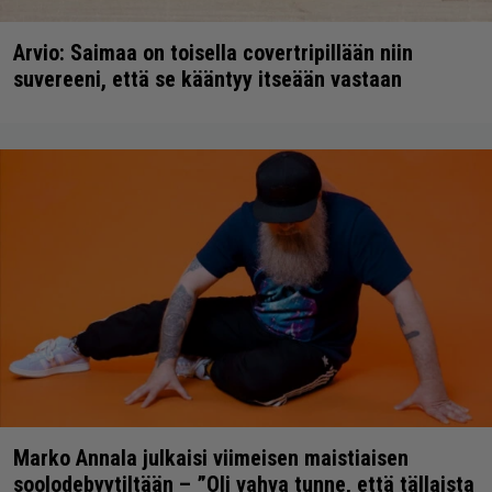
Arvio: Saimaa on toisella covertripillään niin
suvereeni, että se kääntyy itseään vastaan
Marko Annala julkaisi viimeisen maistiaisen
soolodebyytiltään – ”Oli vahva tunne, että tällaista