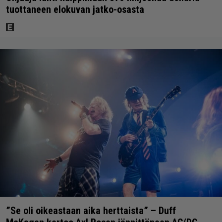
tuottaneen elokuvan jatko-osasta
”Se oli oikeastaan aika herttaista” – Duff