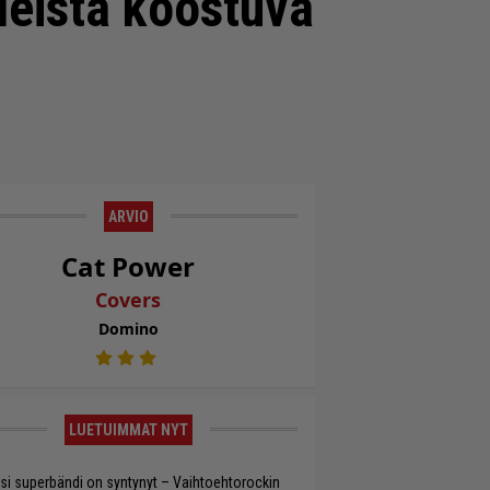
leista koostuva
ARVIO
Cat Power
Covers
Domino
LUETUIMMAT NYT
si superbändi on syntynyt – Vaihtoehtorockin