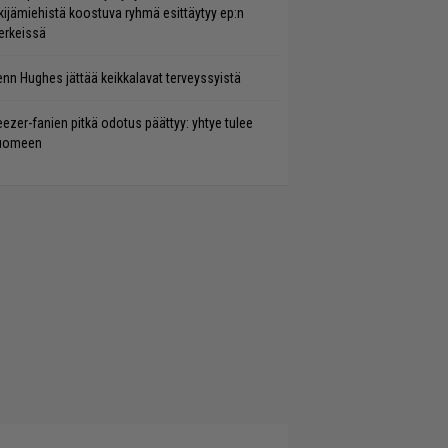
kijämiehistä koostuva ryhmä esittäytyy ep:n
rkeissä
enn Hughes jättää keikkalavat terveyssyistä
ezer-fanien pitkä odotus päättyy: yhtye tulee
uomeen