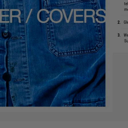
te
me
Gl
We
S