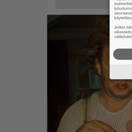
esimerkiks
tutustuma
seuraaval
käytettäv
Jotkin te
oikeutett
välilehdel