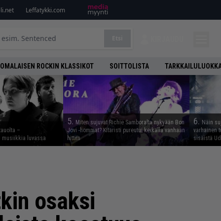
i.net
Leffatykki.com
Etsi
KIRJAUDU
OMALAISEN ROCKIN KLASSIKOT
SOITTOLISTA
TARKKAILULUOKK
5.
6.
Miten sujuvat Richie Samboralta nykyään Bon
Näin su
tauolta –
Jovi -hommat? Kitaristi pureutui keikalla vanhaan
varhainen t
ta musiikkia luvassa
hittiin
sisäistä U
kin osaksi