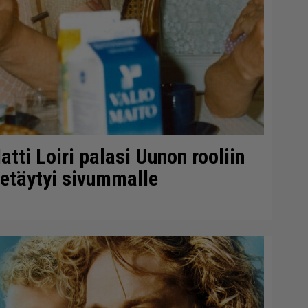
tti Loiri palasi Uunon rooliin
etäytyi sivummalle