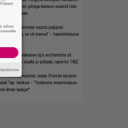
. Pääset
otanto – Ghost-johtaja kanavoi sisäistä Udo
e
rkschneideriaan
n siihen
un Gene Simmonsin suusta pulppusi
uraavalla
rioksennusta, se oli menoa” – haastattelussa
neli Jarva
ipknotin pitkäaikaisen dj:n erottamista oli
etitty bändin sisällä jo pitkään, raportoi TMZ
äytäntömme
 K. Downing muisteli Judas Priestin hurjinta
pinal Tap -hetkeä – ”Soitimme ensimmäisen
isin ilman lauluja!”