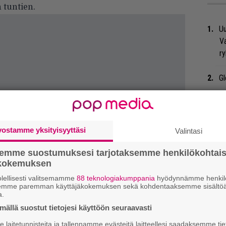
 tuntien.
Uu
Va
ry
Gl
We
t
vostamme yksityisyyttäsi
Valintasi
Bl
ja
semme suostumuksesi tarjotaksemme henkilökohtai
ökokemuksen
Mi
lellisesti valitsemamme
88 teknologiakumppania
hyödynnämme henkilö
semme paremman käyttäjäkokemuksen sekä kohdentaaksemme sisältöä
Jo
a.
va
ällä suostut tietojesi käyttöön seuraavasti
laitetunnisteita ja tallennamme evästeitä laitteellesi saadaksemme tie
Nä