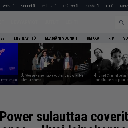
Voice.fi
Soundi.fi
Pelaaja.fi
Inferno.fi
Rumba.fi
Tilt.fi
Metel
ET
LEVYARVIOT
JUTUT
LEHTI
NES
ENSINÄYTTÖ
ELÄMÄNI SOUNDIT
KEIKKA
RIP
SU
3.
4.
Weezer-fanien pitkä odotus päättyy: yhtye
Blind Channel palaa 
erveyssyistä
tulee Suomeen
Jäähallikonsertti ja uut
 Power sulauttaa coverit