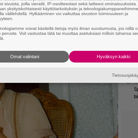
i sivuista, joilla vierailit, IP-osoitteestasi sekä laitteesi ominaisuuksista
tu
an yksityiskohtaisesti käyttötarkoituksiin ja teknologiakumppaneihimm
la välilehdellä. Hylkääminen voi vaikuttaa sivuston toimivuuteen ja
Di
yyteen.
knologiamme voivat käsitellä tietoja myös ilman suostumusta, jos niillä o
”K
u peruste. Voit vastustaa tätä tai muuttaa asetuksiasi milloin tahansa se
ve
lä.
Ta
Omat valintani
Hyväksyn kaikki
Sl
mi
Tietosuojak
K.
S
bi