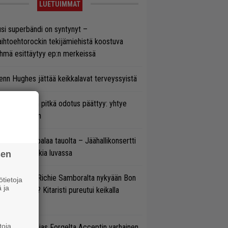
LUETUIMMAT
si superbändi on syntynyt –
ihtoehtorockin tekijämiehistä koostuva
hmä esittäytyy ep:n merkeissä
enn Hughes jättää keikkalavat terveyssyistä
ezer-fanien pitkä odotus päättyy: yhtye
ulee Suomeen
ind Channel palaa tauolta – Jäähallikonsertti
 uutta musiikkia luvassa
sen
ten sujuvat Richie Samboralta nykyään Bon
tietoja
 ja
vi -hommat? Kitaristi pureutui keikalla
nhaan hittiin
toja
in sujuu Tobias Forgelta Acceptin varhainen