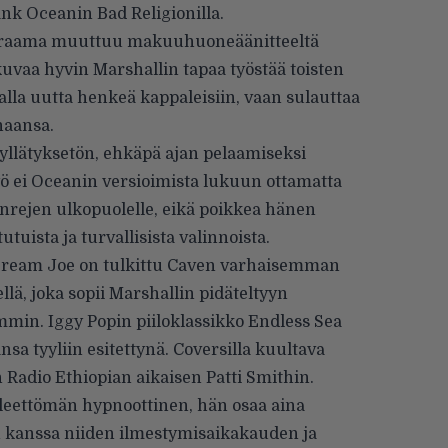
nk Oceanin Bad Religionilla.
draama muuttuu makuuhuoneäänitteeltä
uvaa hyvin Marshallin tapaa työstää toisten
alla uutta henkeä kappaleisiin, vaan sulauttaa
naansa.
yllätyksetön, ehkäpä ajan pelaamiseksi
yö ei Oceanin versioimista lukuun ottamatta
genrejen ulkopuolelle, eikä poikkea hänen
uista ja turvallisista valinnoista.
Dream Joe on tulkittu Caven varhaisemman
llä, joka sopii Marshallin pidäteltyyn
min. Iggy Popin piiloklassikko Endless Sea
sa tyyliin esitettynä. Coversilla kuultava
Radio Ethiopian aikaisen Patti Smithin.
eleettömän hypnoottinen, hän osaa aina
n kanssa niiden ilmestymisaikakauden ja