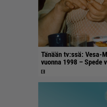
Tänään tv:ssä: Vesa-Ma
vuonna 1998 – Spede v