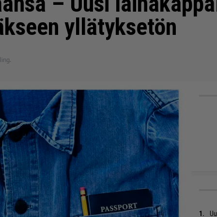
nsa – Uusi lainakappa
kseen yllätyksetön
ling.
Uu