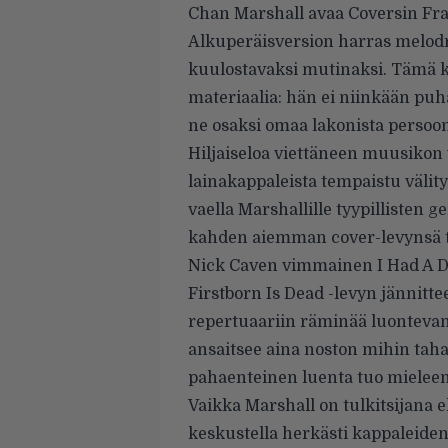
Chan Marshall avaa Coversin Fra
Alkuperäisversion harras melo
kuulostavaksi mutinaksi. Tämä k
materiaalia: hän ei niinkään puh
ne osaksi omaa lakonista persoo
Hiljaiseloa viettäneen muusikon 
lainakappaleista tempaistu välit
vaella Marshallille tyypillisten 
kahden aiemman cover-levynsä tut
Nick Caven vimmainen I Had A 
Firstborn Is Dead -levyn jännittee
repertuaariin räminää luontevam
ansaitsee aina noston mihin tahan
pahaenteinen luenta tuo mieleen 
Vaikka Marshall on tulkitsijana 
keskustella herkästi kappaleide