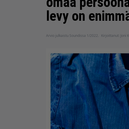
omaa persoonaa
levy on enimmä
Arvio julkaistu Soundissa 1/2022.
Kirjoittanut: Joni K