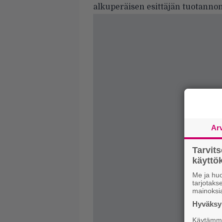
alkuperäisen esittäjän tuotannon
Ar
Tarvit
käytt
Me ja huo
tarjotak
mainoksi
Hyväksym
Käytämme 