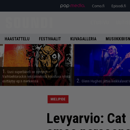
Como.fi
Episodi.fi
ETUSIVU
UUTIS
HAASTATTELU
FESTIVAALIT
KUVAGALLERIA
MUSIIKKIBIS
1.
Uusi superbändi on syntynyt –
Vaihtoehtorockin tekijämiehistä koostuva ryhmä
2.
esittäytyy ep:n merkeissä
Glenn Hughes jättää keikkalavat t
MIELIPIDE
Levyarvio: Cat