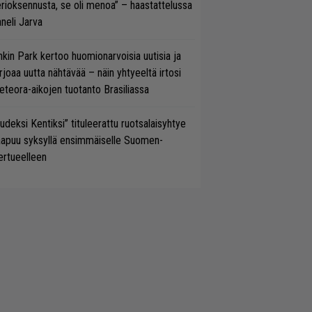
rioksennusta, se oli menoa” – haastattelussa
neli Jarva
nkin Park kertoo huomionarvoisia uutisia ja
rjoaa uutta nähtävää – näin yhtyeeltä irtosi
teora-aikojen tuotanto Brasiliassa
udeksi Kentiksi” tituleerattu ruotsalaisyhtye
aapuu syksyllä ensimmäiselle Suomen-
ertueelleen