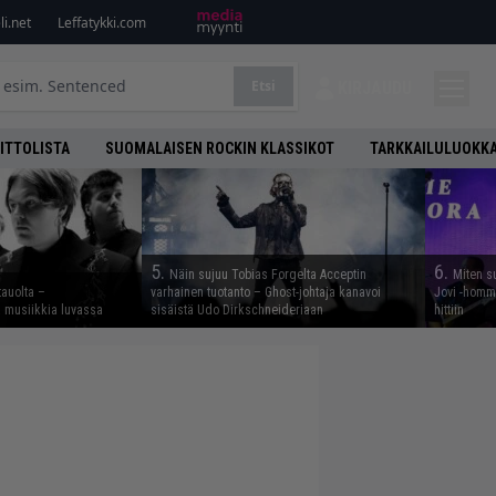
i.net
Leffatykki.com
Etsi
KIRJAUDU
ITTOLISTA
SUOMALAISEN ROCKIN KLASSIKOT
TARKKAILULUOKK
5.
6.
Näin sujuu Tobias Forgelta Acceptin
Miten s
tauolta –
varhainen tuotanto – Ghost-johtaja kanavoi
Jovi -homma
ta musiikkia luvassa
sisäistä Udo Dirkschneideriaan
hittiin