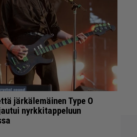
että järkälemäinen Type O
jautui nyrkkitappeluun
ssa