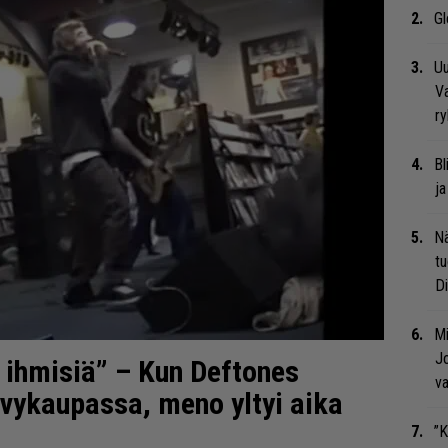
Gl
Uu
Va
ry
Bl
ja
Nä
tu
Di
Mi
Jo
 ihmisiä” – Kun Deftones
va
levykaupassa, meno yltyi aika
”K