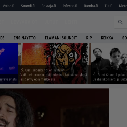
Voice.fi
Soundi.fi
Pelaaja.fi
Inferno.fi
Rumba.fi
Tilt.fi
Metel
ET
LEVYARVIOT
JUTUT
LEHTI
NES
ENSINÄYTTÖ
ELÄMÄNI SOUNDIT
RIP
KEIKKA
SO
3.
Uusi superbändi on syntynyt –
4.
Vaihtoehtorockin tekijämiehistä koostuva ryhmä
Blind Channel palaa 
erveyssyistä
esittäytyy ep:n merkeissä
Jäähallikonsertti ja uut