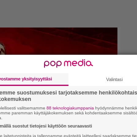
vostamme yksityisyyttäsi
Valintasi
semme suostumuksesi tarjotaksemme henkilökohtai
ökokemuksen
lellisesti valitsemamme
88 teknologiakumppania
hyödynnämme henkilö
semme paremman käyttäjäkokemuksen sekä kohdentaaksemme sisältöä
a.
ällä suostut tietojesi käyttöön seuraavasti
laitetunnisteita ja tallennamme evästeitä laitteellesi saadaksemme tie