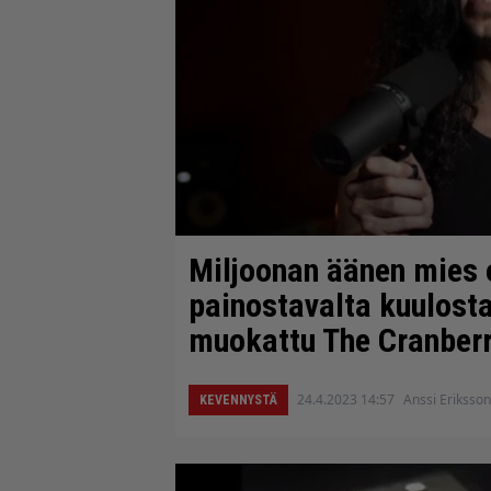
Miljoonan äänen mies o
painostavalta kuulosta
muokattu The Cranberrie
24.4.2023 14:57
Anssi Eriksson
KEVENNYSTÄ