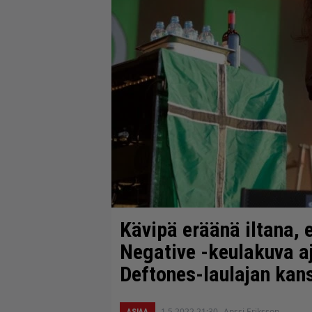
Kävipä eräänä iltana, 
Negative -keulakuva a
Deftones-laulajan kan
1.5.2022 21:30
Anssi Eriksson