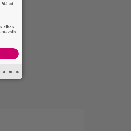
. Pääset
e
n siihen
uraavalla
äytäntömme