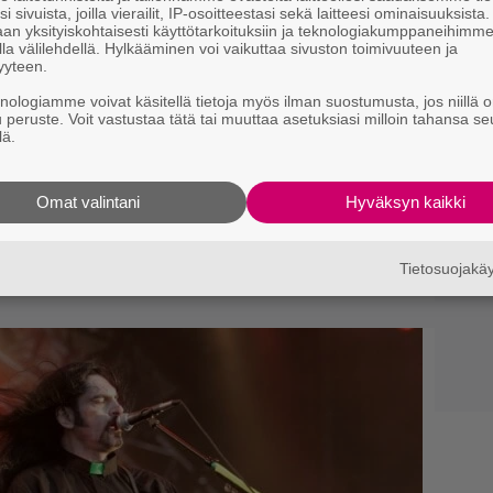
i sivuista, joilla vierailit, IP-osoitteestasi sekä laitteesi ominaisuuksista
an yksityiskohtaisesti käyttötarkoituksiin ja teknologiakumppaneihimm
la välilehdellä. Hylkääminen voi vaikuttaa sivuston toimivuuteen ja
yyteen.
knologiamme voivat käsitellä tietoja myös ilman suostumusta, jos niillä o
u peruste. Voit vastustaa tätä tai muuttaa asetuksiasi milloin tahansa se
: Deftones-laulajalla
lä.
ti keikalla aidon Sepultura-
Omat valintani
Hyväksyn kaikki
Tietosuojak