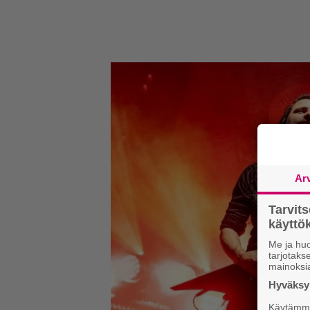
Ar
Tarvit
käytt
Me ja huo
tarjotak
mainoksi
Hyväksym
Käytämme 