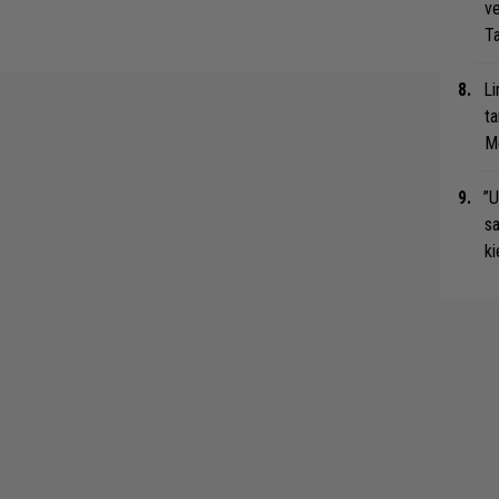
ve
Ta
Li
ta
Me
”U
s
ki