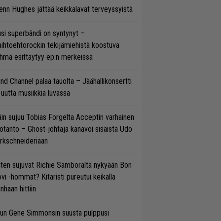
enn Hughes jättää keikkalavat terveyssyistä
si superbändi on syntynyt –
ihtoehtorockin tekijämiehistä koostuva
hmä esittäytyy ep:n merkeissä
ind Channel palaa tauolta – Jäähallikonsertti
 uutta musiikkia luvassa
in sujuu Tobias Forgelta Acceptin varhainen
otanto – Ghost-johtaja kanavoi sisäistä Udo
rkschneideriaan
ten sujuvat Richie Samboralta nykyään Bon
vi -hommat? Kitaristi pureutui keikalla
nhaan hittiin
un Gene Simmonsin suusta pulppusi