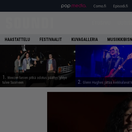
Como.fi
Episodi.fi
ETUSIVU
UUTIS
HAASTATTELU
FESTIVAALIT
KUVAGALLERIA
MUSIIKKIBIS
1.
Weezer-fanien pitkä odotus päättyy: yhtye
2.
tulee Suomeen
Glenn Hughes jättää keikkalavat t