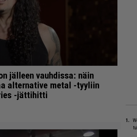
n jälleen vauhdissa: näin
a alternative metal -tyyliin
s -jättihitti
We
t