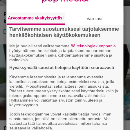
Poliisilla tehovalvonta – tästä kysymys ja näin
Arvostamme yksityisyyttäsi
Valintasi
kauan kestää
Tarvitsemme suostumuksesi tarjotaksemme
henkilökohtaisen käyttökokemuksen
Me ja huolellisesti valitsemamme
88 teknologiakumppania
hyödynnämme henkilötietoja tarjotaksemme paremman
käyttäjäkokemuksen sekä kohdentaaksemme sisältöä ja
mainoksia.
Hyväksymällä suostut tietojesi käyttöön seuraavasti
Käytämme laitetunnisteita ja tallennamme evästeitä
laitteellesi saadaksemme tietoja esimerkiksi sivuista, joilla
vierailit, IP-osoitteestasi sekä laitteesi ominaisuuksista.
Pääset tutustumaan yksityiskohtaisesti käyttötarkoituksiin ja
teknologiakumppaneihimme seuraavalla välilehdellä.
Hylkääminen voi vaikuttaa sivuston toimivuuteen ja
käytettävyyteen.
Jotkin teknologiamme voivat käsitellä tietoja myös ilman
suostumusta, jos niillä on siihen oikeutettu peruste. Voit
vastustaa tätä tai muuttaa asetuksiasi milloin tahansa
Clint Eastwood näytti Kevin Costnerille kaapin
seuraavalla välilehdellä.