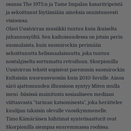
osansa The 1975:n ja Tame Impalan kasaritripeistä
ja sekoittanut löytämiään aineksia onnistuneesti
visioonsa.
Olavi Uusivirran musiikki tuntuu kuin ikuiselta
juhannusyöltä. Sen kaihoisuudessa on jotain perin
suomalaista, kuin suomirockin perimään
sekoittunutta helismaalaisuutta, joka tuntuu
nostalgiselta sortumatta retroiluun. Skorpionilla
Uusivirran tekstit sopisivat paremmin suomirockin
kultaisiin nuoruusvuosiin kuin 2010-luvulle. Ainoa
särö ajattomuuden illuusioon syntyy Miten mulla
meni -biisissä mainitusta sosiaaliseen mediaan
viittaavasta ”tarinan katsomisesta”, joka herättelee
kuulijan takaisin olevalle vuosikymmenelle.
Timo Kämäräisen loihtimat syntetisaattorit ovat
Skorpionilla aiempaa suuremmassa roolissa.