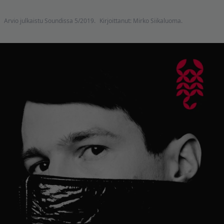
Arvio julkaistu Soundissa 5/2019.
Kirjoittanut: Mirko Siikaluoma.