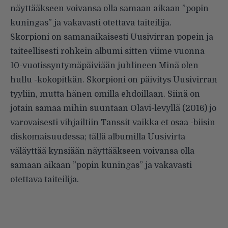
näyttääkseen voivansa olla samaan aikaan ”popin
kuningas” ja vakavasti otettava taiteilija.
Skorpioni on samanaikaisesti Uusivirran popein ja
taiteellisesti rohkein albumi sitten viime vuonna
10-vuotissyntymäpäiviään juhlineen Minä olen
hullu -kokopitkän. Skorpioni on päivitys Uusivirran
tyyliin, mutta hänen omilla ehdoillaan. Siinä on
jotain samaa mihin suuntaan Olavi-levyllä (2016) jo
varovaisesti vihjailtiin Tanssit vaikka et osaa -biisin
diskomaisuudessa; tällä albumilla Uusivirta
väläyttää kynsiään näyttääkseen voivansa olla
samaan aikaan ”popin kuningas” ja vakavasti
otettava taiteilija.