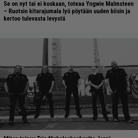
Se on nyt tai ei koskaan, toteaa Yngwie Malmsteen
– Ruotsin kitarajumala lyö pöytään uuden biisin ja
kertoo tulevasta levystä