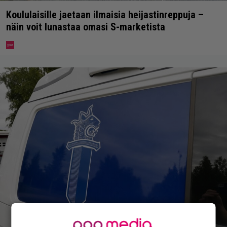
Koululaisille jaetaan ilmaisia heijastinreppuja –
näin voit lunastaa omasi S-marketista