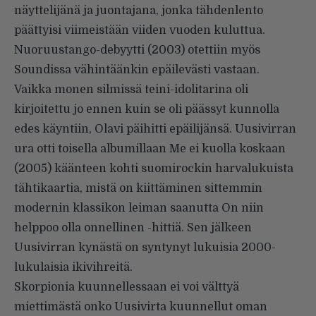
näyttelijänä ja juontajana, jonka tähdenlento
päättyisi viimeistään viiden vuoden kuluttua.
Nuoruustango-debyytti (2003) otettiin myös
Soundissa vähintäänkin epäilevästi vastaan.
Vaikka monen silmissä teini-idolitarina oli
kirjoitettu jo ennen kuin se oli päässyt kunnolla
edes käyntiin, Olavi päihitti epäilijänsä. Uusivirran
ura otti toisella albumillaan Me ei kuolla koskaan
(2005) käänteen kohti suomirockin harvalukuista
tähtikaartia, mistä on kiittäminen sittemmin
modernin klassikon leiman saanutta On niin
helppoo olla onnellinen -hittiä. Sen jälkeen
Uusivirran kynästä on syntynyt lukuisia 2000-
lukulaisia ikivihreitä.
Skorpionia kuunnellessaan ei voi välttyä
miettimästä onko Uusivirta kuunnellut oman