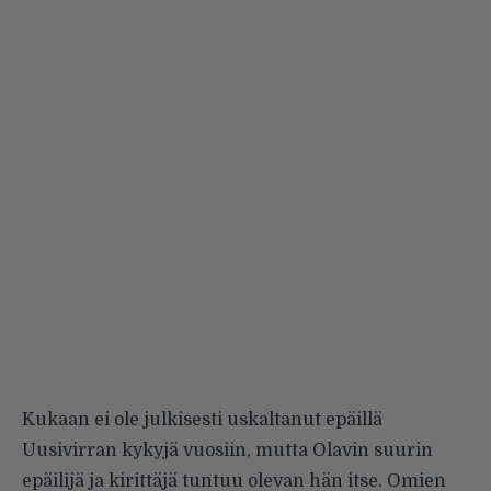
Kukaan ei ole julkisesti uskaltanut epäillä
Uusivirran kykyjä vuosiin, mutta Olavin suurin
epäilijä ja kirittäjä tuntuu olevan hän itse. Omien