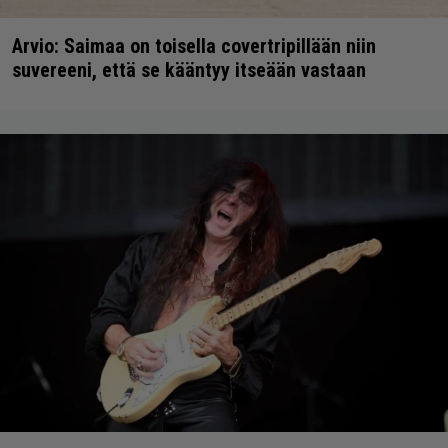
Arvio: Saimaa on toisella covertripillään niin
suvereeni, että se kääntyy itseään vastaan