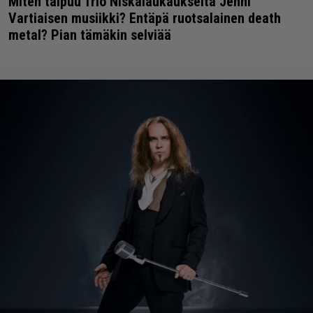
Miten taipuu Trio Niskalaukaukselta Jenni
Vartiaisen musiikki? Entäpä ruotsalainen death
metal? Pian tämäkin selviää