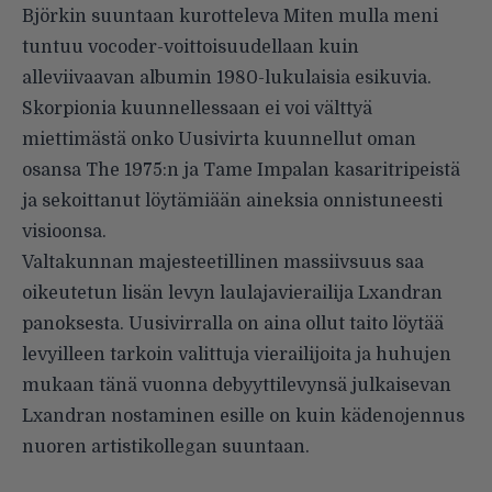
Björkin suuntaan kurotteleva Miten mulla meni
tuntuu vocoder-voittoisuudellaan kuin
alleviivaavan albumin 1980-lukulaisia esikuvia.
Skorpionia kuunnellessaan ei voi välttyä
miettimästä onko Uusivirta kuunnellut oman
osansa The 1975:n ja Tame Impalan kasaritripeistä
ja sekoittanut löytämiään aineksia onnistuneesti
visioonsa.
Valtakunnan majesteetillinen massiivsuus saa
oikeutetun lisän levyn laulajavierailija Lxandran
panoksesta. Uusivirralla on aina ollut taito löytää
levyilleen tarkoin valittuja vierailijoita ja huhujen
mukaan tänä vuonna debyyttilevynsä julkaisevan
Lxandran nostaminen esille on kuin kädenojennus
nuoren artistikollegan suuntaan.