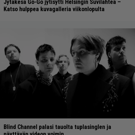
Jytäkesä Go-Go jytisytti Helsingin Suvilahtea –
Katso hulppea kuvagalleria viikonlopulta
Blind Channel palasi tauolta tuplasinglen ja
näyttävän videon voimin