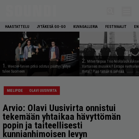
HAASTATTELU
JYTÄKESÄ GO-GO
KUVAGALLERIA
FESTIVAALIT
EN
2.
Miten taipuu Trio Niskalaukaukse
1.
Weezer-fanien pitkä odotus päättyy: yhtye
Vartiaisen musiikki? Entäpä ruotsala
tulee Suomeen
metal? Pian tämäkin selviää
MIELIPIDE
OLAVI UUSIVIRTA
Arvio: Olavi Uusivirta onnistui
tekemään yhtaikaa hävyttömän
popin ja taiteellisesti
kunnianhimoisen levyn