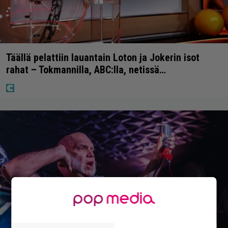
Täällä pelattiin lauantain Loton ja Jokerin isot
rahat – Tokmannilla, ABC:lla, netissä…