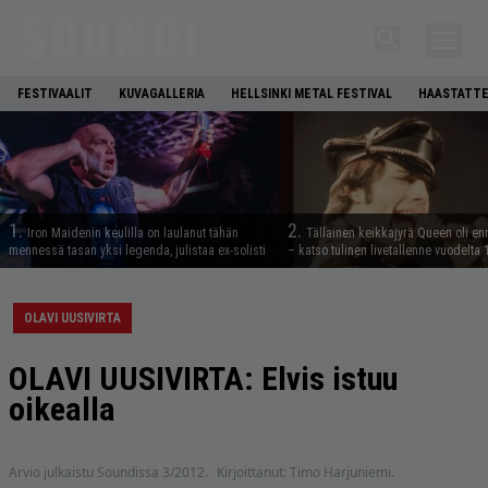
FESTIVAALIT
KUVAGALLERIA
HELLSINKI METAL FESTIVAL
HAASTATTE
1.
2.
Iron Maidenin keulilla on laulanut tähän
Tällainen keikkajyrä Queen oli e
mennessä tasan yksi legenda, julistaa ex-solisti
– katso tulinen livetallenne vuodelta
OLAVI UUSIVIRTA
OLAVI UUSIVIRTA: Elvis istuu
oikealla
Arvio julkaistu Soundissa 3/2012.
Kirjoittanut: Timo Harjuniemi.