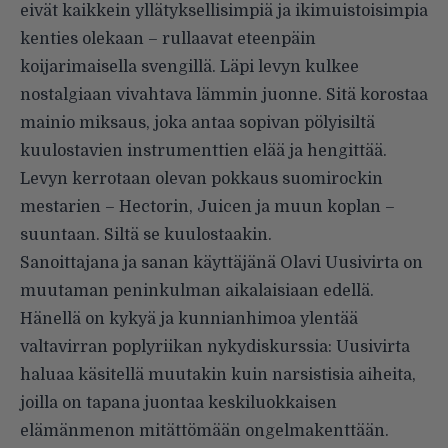
eivät kaikkein yllätyksellisimpiä ja ikimuistoisimpia
kenties olekaan – rullaavat eteenpäin
koijarimaisella svengillä. Läpi levyn kulkee
nostalgiaan vivahtava lämmin juonne. Sitä korostaa
mainio miksaus, joka antaa sopivan pölyisiltä
kuulostavien instrumenttien elää ja hengittää.
Levyn kerrotaan olevan pokkaus suomirockin
mestarien – Hectorin, Juicen ja muun koplan –
suuntaan. Siltä se kuulostaakin.
Sanoittajana ja sanan käyttäjänä Olavi Uusivirta on
muutaman peninkulman aikalaisiaan edellä.
Hänellä on kykyä ja kunnianhimoa ylentää
valtavirran poplyriikan nykydiskurssia: Uusivirta
haluaa käsitellä muutakin kuin narsistisia aiheita,
joilla on tapana juontaa keskiluokkaisen
elämänmenon mitättömään ongelmakenttään.