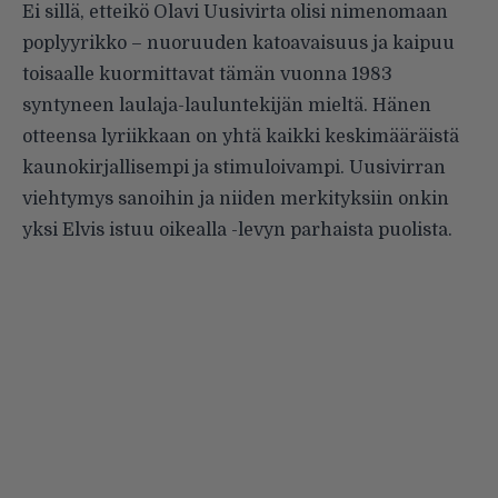
Ei sillä, etteikö Olavi Uusivirta olisi nimenomaan
poplyyrikko – nuoruu­den katoavaisuus ja kaipuu
toisaalle kuormittavat tämän vuonna 1983
syntyneen laulaja-lauluntekijän mieltä. Hänen
otteensa lyriikkaan on yhtä kaikki keskimääräistä
kaunokirjallisempi ja stimuloivampi. Uusivirran
viehtymys sanoihin ja niiden merkityksiin onkin
yksi Elvis istuu oikealla -levyn parhaista puolista.