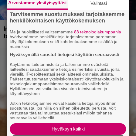
Arvostamme yksityisyyttäsi
Valintasi
Tarvitsemme suostumuksesi tarjotaksemme
henkilökohtaisen käyttökokemuksen
Iron Maidenin keulilla on laulanut tähän mennessä
Me ja huolellisesti valitsemamme
88 teknologiakumppania
tasan yksi legenda, julistaa ex-solisti
hyödynnämme henkilötietoja tarjotaksemme paremman
käyttäjäkokemuksen sekä kohdentaaksemme sisältöä ja
mainoksia.
Hyväksymällä suostut tietojesi käyttöön seuraavasti
Käytämme laitetunnisteita ja tallennamme evästeitä
laitteellesi saadaksemme tietoja esimerkiksi sivuista, joilla
vierailit, IP-osoitteestasi sekä laitteesi ominaisuuksista.
Pääset tutustumaan yksityiskohtaisesti käyttötarkoituksiin ja
teknologiakumppaneihimme seuraavalla välilehdellä.
Hylkääminen voi vaikuttaa sivuston toimivuuteen ja
käytettävyyteen.
Jotkin teknologiamme voivat käsitellä tietoja myös ilman
suostumusta, jos niillä on siihen oikeutettu peruste. Voit
vastustaa tätä tai muuttaa asetuksiasi milloin tahansa
seuraavalla välilehdellä.
Hyväksyn kaikki