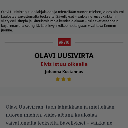
Olavi Uusivirran, tuon lahjakkaan ja mietteliään nuoren miehen, viides albumi
kuulostaa vaivattomalta teokselta. Sävellykset – vaikka ne eivät kaikkein
yllätyksellisimpiä ja ikimuistoisimpia kenties olekaan – rullaavat eteenpäin
koijarimaisella svengillä. Läpi levyn kulkee nostalgiaan vivahtava lämmin
juonne.
ARVIO
OLAVI UUSIVIRTA
Elvis istuu oikealla
Johanna Kustannus
Olavi Uusivirran, tuon lahjakkaan ja mietteliään
nuoren miehen, viides albumi kuulostaa
vaivattomalta teokselta. Sävellykset – vaikka ne