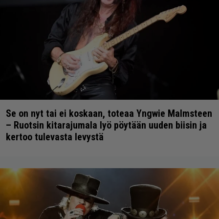
Se on nyt tai ei koskaan, toteaa Yngwie Malmsteen
– Ruotsin kitarajumala lyö pöytään uuden biisin ja
kertoo tulevasta levystä