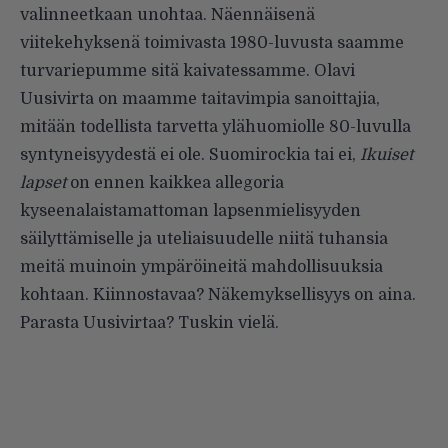
valinneetkaan unohtaa. Näennäisenä
viitekehyksenä toimivasta 1980-luvusta saamme
turvariepumme sitä kaivatessamme. Olavi
Uusivirta on maamme taitavimpia sanoittajia,
mitään todellista tarvetta ylähuomiolle 80-luvulla
syntyneisyydestä ei ole. Suomirockia tai ei,
Ikuiset
lapset
on ennen kaikkea allegoria
kyseenalaistamattoman lapsenmielisyyden
säilyttämiselle ja uteliaisuudelle niitä tuhansia
meitä muinoin ympäröineitä mahdollisuuksia
kohtaan. Kiinnostavaa? Näkemyksellisyys on aina.
Parasta Uusivirtaa? Tuskin vielä.