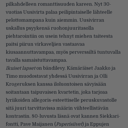
pilkahdelleen romanttisuuden kareen. Nyt 30-
vuotias Uusivirta palaa peilipintaiselle lähteelle
pelottomampana kuin aiemmin. Uusivirran
uskallus psyykensä ruohonjuuritasolla
piehtarointiin on usein tehnyt miehen taiteesta
paitsi piirun virkaveljien vastaavaa
kiusaannuttavampaa, myös perverssiltä tuntuvalla
tavalla samaistuttavampaa.
Ikuiset lapset
on bändilevy. Kämäräiset Jaakko ja
Timo muodostavat yhdessä Uusivirran ja Olli
Krogeruksen kanssa iloluontoisen sävyisään
soitantaan taipuvaisen kvartetin, joka tarjoaa
lyriikoiden allegoris-esteettiselle peruskuvastolle
sitä juuri tarvittavissa määrin viihteellistävän
kontrastin. 80-luvusta läsnä ovat kannen Siekkari-
fontti, Pave Maijanen (
Paperisiivet
) ja Eppujen