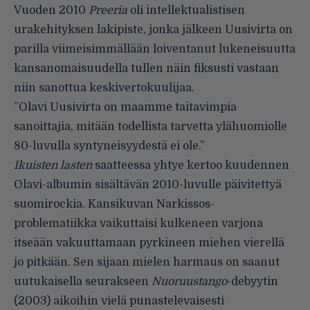
Vuoden 2010
Preeria
oli intellektualistisen
urakehityksen lakipiste, jonka jälkeen Uusivirta on
parilla viimeisimmällään loiventanut lukeneisuutta
kansanomaisuudella tullen näin fiksusti vastaan
niin sanottua keskivertokuulijaa.
”Olavi Uusivirta on maamme taitavimpia
sanoittajia, mitään todellista tarvetta ylähuomiolle
80-luvulla syntyneisyydestä ei ole.”
Ikuisten lasten
saatteessa yhtye kertoo kuudennen
Olavi-albumin sisältävän 2010-luvulle päivitettyä
suomirockia. Kansikuvan Narkissos-
problematiikka vaikuttaisi kulkeneen varjona
itseään vakuuttamaan pyrkineen miehen vierellä
jo pitkään. Sen sijaan mielen harmaus on saanut
uutukaisella seurakseen
Nuoruustango
-debyytin
(2003) aikoihin vielä punastelevaisesti