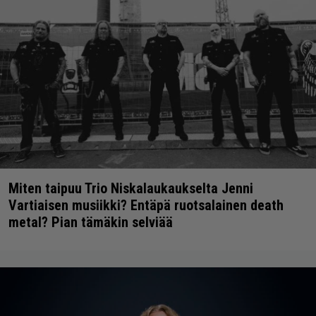
Miten taipuu Trio Niskalaukaukselta Jenni
Vartiaisen musiikki? Entäpä ruotsalainen death
metal? Pian tämäkin selviää