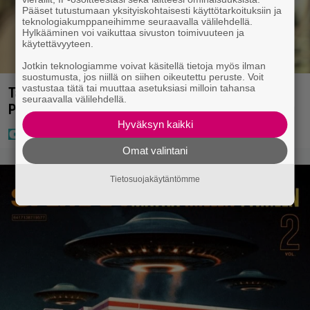
Pääset tutustumaan yksityiskohtaisesti käyttötarkoituksiin ja
teknologiakumppaneihimme seuraavalla välilehdellä.
Hylkääminen voi vaikuttaa sivuston toimivuuteen ja
käytettävyyteen.
Jotkin teknologiamme voivat käsitellä tietoja myös ilman
suostumusta, jos niillä on siihen oikeutettu peruste. Voit
vastustaa tätä tai muuttaa asetuksiasi milloin tahansa
Tältä näyttää Vappu Pimiän perhelomalla
seuraavalla välilehdellä.
Portugalissa – ”Kaunis mekko”
Hyväksyn kaikki
Omat valintani
Tietosuojakäytäntömme