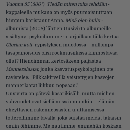
Vuonna 85
(
360°
).
Tiedän miten tulta tehdään
-
kappaleella mukana on myös puumaisuuttaan
himpun karistanut Anna.
Minä olen hullu
-
albumista (2008) lähtien Uusivirta-albumeille
sisältynyt psykoilunumero tarjoillaan tällä kertaa
Glorian koti
-rypistyksen muodossa – milloinpa
tasapainoisuus olisi rockmusiikissa kiinnostavaa
ollut? Hienoimman kertosäkeen paljastaa
Manneralaatat
, jonka kasvatuspsykologinen ote
ravistelee: ”Pilkkakirveillä veistettyjen kasvojen
mannerlaatat liikkuu nopeaan.”
Uusivirta on pätevä kasarikisälli, mutta miehen
vahvuudet ovat siellä missä ennenkin – elämän
eheyttävien rakenneosasten ujuttamisessa
tötteröihimme tavalla, joka suistaa meidät takaisin
omiin öihimme. Me nautimme, emmehän koskaan