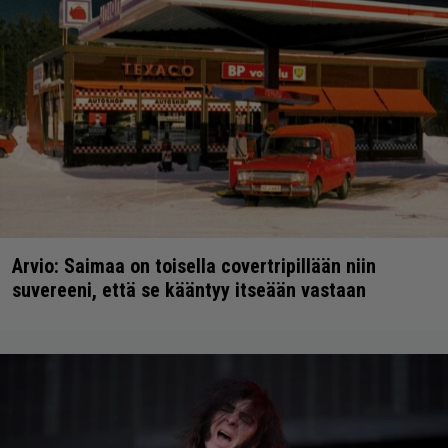
Arvio: Saimaa on toisella covertripillään niin
suvereeni, että se kääntyy itseään vastaan