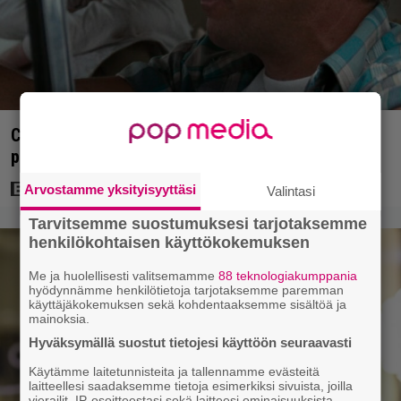
Clint Eastwood näytti Kevin Costnerille kaapin
paikan hyvin yksinkertaisella toimenpiteellä
Arvostamme yksityisyyttäsi
Valintasi
Tarvitsemme suostumuksesi tarjotaksemme
henkilökohtaisen käyttökokemuksen
Me ja huolellisesti valitsemamme
88 teknologiakumppania
hyödynnämme henkilötietoja tarjotaksemme paremman
käyttäjäkokemuksen sekä kohdentaaksemme sisältöä ja
mainoksia.
Hyväksymällä suostut tietojesi käyttöön seuraavasti
Käytämme laitetunnisteita ja tallennamme evästeitä
laitteellesi saadaksemme tietoja esimerkiksi sivuista, joilla
vierailit, IP-osoitteestasi sekä laitteesi ominaisuuksista.