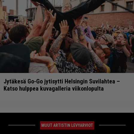
Jytäkesä Go-Go jytisytti Helsingin Suvilahtea –
Katso hulppea kuvagalleria viikonlopulta
MUUT ARTISTIN LEVYARVIOT