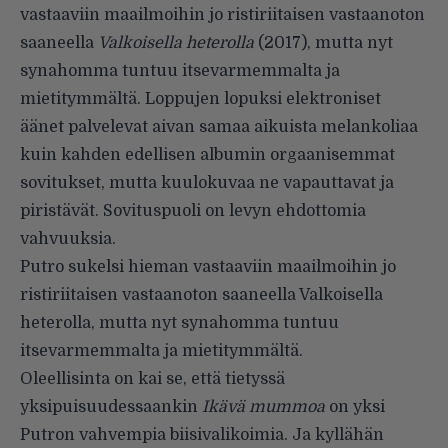
vastaaviin maailmoihin jo ristiriitaisen vastaanoton
saaneella
Valkoisella heterolla
(2017), mutta nyt
synahomma tuntuu itsevarmemmalta ja
mietitymmältä. Loppujen lopuksi elektroniset
äänet palvelevat aivan samaa aikuista melankoliaa
kuin kahden edellisen albumin orgaanisemmat
sovitukset, mutta kuulokuvaa ne vapauttavat ja
piristävät. Sovituspuoli on levyn ehdottomia
vahvuuksia.
Putro sukelsi hieman vastaaviin maailmoihin jo
ristiriitaisen vastaanoton saaneella Valkoisella
heterolla, mutta nyt synahomma tuntuu
itsevarmemmalta ja mietitymmältä.
Oleellisinta on kai se, että tietyssä
yksipuisuudessaankin
Ikävä mummoa
on yksi
Putron vahvempia biisivalikoimia. Ja kyllähän