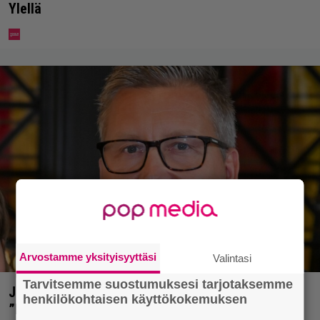
Ylellä
Arvostamme yksityisyyttäsi
Valintasi
Tarvitsemme suostumuksesi tarjotaksemme
Jani Sievinen kokosi lapsikatraansa yhteen –
henkilökohtaisen käyttökokemuksen
”Minun suurin perintöni heille”