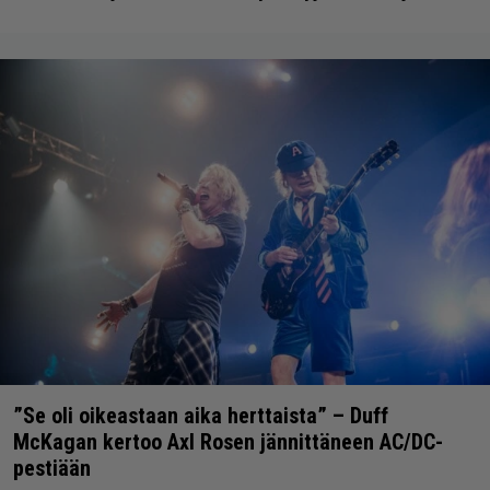
”Se oli oikeastaan aika herttaista” – Duff
McKagan kertoo Axl Rosen jännittäneen AC/DC-
pestiään