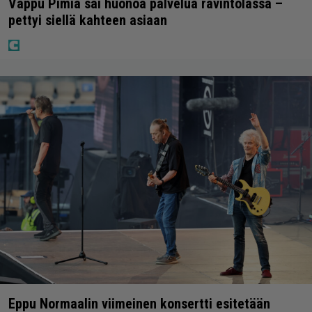
Vappu Pimiä sai huonoa palvelua ravintolassa –
pettyi siellä kahteen asiaan
Eppu Normaalin viimeinen konsertti esitetään