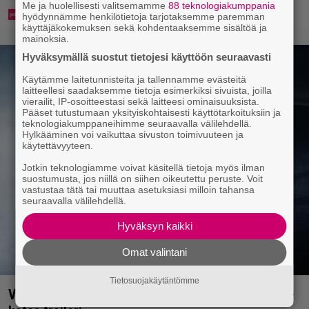
Me ja huolellisesti valitsemamme
88 teknologiakumppania
hyödynnämme henkilötietoja tarjotaksemme paremman
käyttäjäkokemuksen sekä kohdentaaksemme sisältöä ja
mainoksia.
Hyväksymällä suostut tietojesi käyttöön seuraavasti
Käytämme laitetunnisteita ja tallennamme evästeitä
laitteellesi saadaksemme tietoja esimerkiksi sivuista, joilla
vierailit, IP-osoitteestasi sekä laitteesi ominaisuuksista.
Pääset tutustumaan yksityiskohtaisesti käyttötarkoituksiin ja
teknologiakumppaneihimme seuraavalla välilehdellä.
Hylkääminen voi vaikuttaa sivuston toimivuuteen ja
käytettävyyteen.
Jotkin teknologiamme voivat käsitellä tietoja myös ilman
suostumusta, jos niillä on siihen oikeutettu peruste. Voit
vastustaa tätä tai muuttaa asetuksiasi milloin tahansa
seuraavalla välilehdellä.
Hyväksyn kaikki
Omat valintani
Tietosuojakäytäntömme
Vanhasta X-Files-leffasta julkaistaan K18-versio –