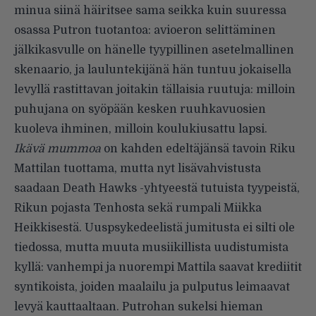
minua siinä häiritsee sama seikka kuin suuressa
osassa Putron tuotantoa: avioeron selittäminen
jälkikasvulle on hänelle tyypillinen asetelmallinen
skenaario, ja lauluntekijänä hän tuntuu jokaisella
levyllä rastittavan joitakin tällaisia ruutuja: milloin
puhujana on syöpään kesken ruuhkavuosien
kuoleva ihminen, milloin koulukiusattu lapsi.
Ikävä mummoa
on kahden edeltäjänsä tavoin Riku
Mattilan tuottama, mutta nyt lisävahvistusta
saadaan Death Hawks -yhtyeestä tutuista tyypeistä,
Rikun pojasta Tenhosta sekä rumpali Miikka
Heikkisestä. Uuspsykedeelistä jumitusta ei silti ole
tiedossa, mutta muuta musiikillista uudistumista
kyllä: vanhempi ja nuorempi Mattila saavat krediitit
syntikoista, joiden maalailu ja pulputus leimaavat
levyä kauttaaltaan. Putrohan sukelsi hieman