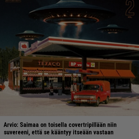
Arvio: Saimaa on toisella covertripillään niin
suvereeni, että se kääntyy itseään vastaan