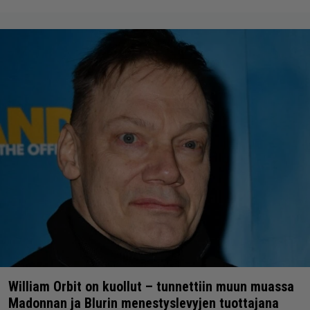
William Orbit on kuollut – tunnettiin muun muassa
Madonnan ja Blurin menestyslevyjen tuottajana