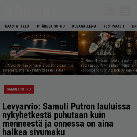
HAASTATTELU
JYTÄKESÄ GO-GO
KUVAGALLERIA
FESTIVAALIT
EN
2.
Guns N’ Rosesin keikalla nähtiin y
1.
Arvio: Saimaa on toisella covertripillään niin
suoraan country-maailman huipulta –
suvereeni, että se kääntyy itseään vastaan
kokoonpano suoriutui Bob Dylanin kl
SAMULI PUTRO
Levyarvio: Samuli Putron lauluissa
nykyhetkestä puhutaan kuin
menneestä ja onnessa on aina
haikea sivumaku