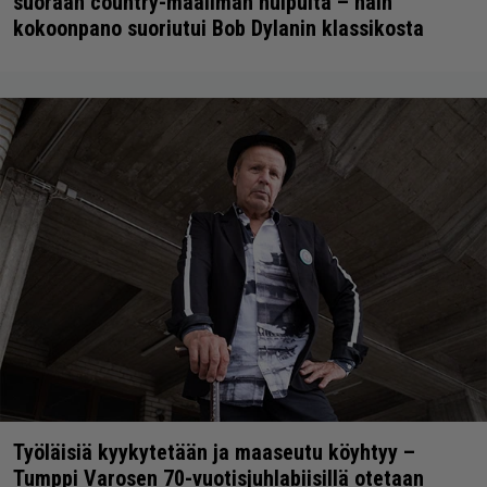
suoraan country-maailman huipulta – näin
kokoonpano suoriutui Bob Dylanin klassikosta
Työläisiä kyykytetään ja maaseutu köyhtyy –
Tumppi Varosen 70-vuotisjuhlabiisillä otetaan