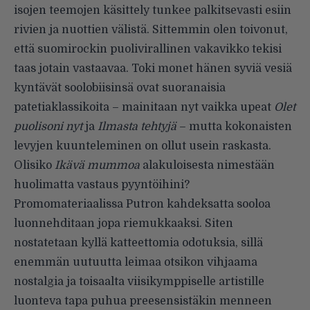
isojen teemojen käsittely tunkee palkitsevasti esiin
rivien ja nuottien välistä. Sittemmin olen toivonut,
että suomirockin puolivirallinen vakavikko tekisi
taas jotain vastaavaa. Toki monet hänen syviä vesiä
kyntävät soolobiisinsä ovat suoranaisia
patetiaklassikoita – mainitaan nyt vaikka upeat
Olet
puolisoni nyt
ja
Ilmasta tehtyjä
– mutta kokonaisten
levyjen kuunteleminen on ollut usein raskasta.
Olisiko
Ikävä mummoa
alakuloisesta nimestään
huolimatta vastaus pyyntöihini?
Promomateriaalissa Putron kahdeksatta sooloa
luonnehditaan jopa riemukkaaksi. Siten
nostatetaan kyllä katteettomia odotuksia, sillä
enemmän uutuutta leimaa otsikon vihjaama
nostalgia ja toisaalta viisikymppiselle artistille
luonteva tapa puhua preesensistäkin menneen