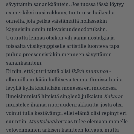
sävyttämin sanankääntein. Jos tuossa iässä löytyy
esimerkiksi uusi rakkaus, tuntuu se haikealta
onnelta, jota peilaa väistämättä nollassakin
käyneisiin omiin tulevaisuudenodotuksiin.
Uutuutta leimaa otsikon vihjaama nostalgia ja
toisaalta viisikymppiselle artistille luonteva tapa
puhua preesensistäkin menneen sävyttämin
sanankääntein.
Ei niin, että juuri tämä olisi
Ikävä mummoa
-
albumilla mikään hallitseva teema. Ihmissuhteita
levyllä kyllä käsitellään monessa eri muodossa.
Ilmeisimmistä hiteistä singlenä julkaistu
Kakarat
muistelee ihanaa nuoruudenrakkautta, josta olisi
voinut tulla kestävämpi, ellei elämä olisi repinyt eri
suuntiin.
Muuttolaatikot
taas tulee olemaan monelle
vetovoimainen arkisen käänteen kuvaus, mutta