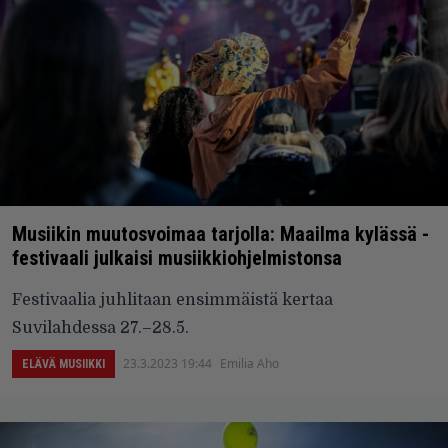
Musiikin muutosvoimaa tarjolla: Maailma kylässä -
festivaali julkaisi musiikkiohjelmistonsa
Festivaalia juhlitaan ensimmäistä kertaa
Suvilahdessa 27.–28.5.
23.3.2023 19:44
Emilia Aho
ELÄVÄ MUSIIKKI