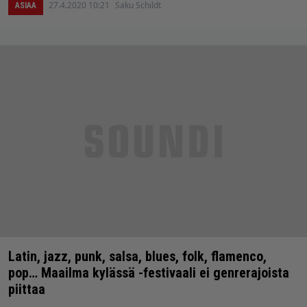
27.4.2020 10:21
Saku Schildt
ASIAA
Latin, jazz, punk, salsa, blues, folk, flamenco,
pop… Maailma kylässä -festivaali ei genrerajoista
piittaa