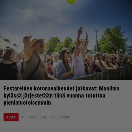
Festareiden koronavaikeudet jatkuvat: Maailma
kylässä järjestetään tänä vuonna totuttua
pienimuotoisemmin
31.1.2022 13:46
Saku Schildt
ASIAA