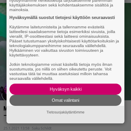
hyödynnämme henkilötietoja tarjotaksemme paremman
käyttäjäkokemuksen sekä kohdentaaksemme sisältöä ja
mainoksia.
Hyväksymällä suostut tietojesi käyttöön seuraavasti
Käytämme laitetunnisteita ja tallennamme evästeitä
laitteellesi saadaksemme tietoja esimerkiksi sivuista, joilla
vierailit, IP-osoitteestasi sekä laitteesi ominaisuuksista.
Pääset tutustumaan yksityiskohtaisesti käyttötarkoituksiin ja
teknologiakumppaneihimme seuraavalla välilehdellä.
Hylkääminen voi vaikuttaa sivuston toimivuuteen ja
käytettävyyteen.
Jotkin teknologiamme voivat käsitellä tietoja myös ilman
suostumusta, jos niillä on siihen oikeutettu peruste. Voit
vastustaa tätä tai muuttaa asetuksiasi milloin tahansa
seuraavalla välilehdellä.
Hyväksyn kaikki
Omat valintani
Maailma kylässä -festivaali esittelee tarjontaansa
Tietosuojakäytäntömme
– lavalla muun muassa Sanni ja Nicole Willis
25.1.2021 13:58
Saku Schildt