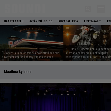
HAASTATTELU
JYTÄKESÄ GO-GO
KUVAGALLERIA
FESTIVAALIT
EN
2.
Guns N’ Rosesin keikalla nähtiin y
1.
Arvio: Saimaa on toisella covertripillään niin
suoraan country-maailman huipulta –
suvereeni, että se kääntyy itseään vastaan
kokoonpano suoriutui Bob Dylanin kl
Maailma kylässä