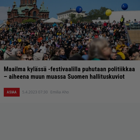
Maailma kylässä -festivaalilla puhutaan politiikkaa
– aiheena muun muassa Suomen hallituskuviot
5.4.2023 07:30
Emilia Aho
ASIAA