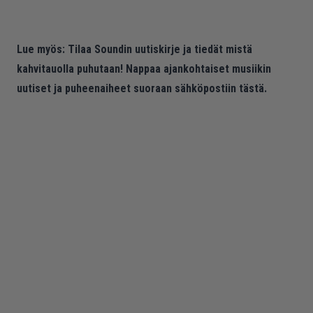
Lue myös:
Tilaa Soundin uutiskirje ja tiedät mistä
kahvitauolla puhutaan! Nappaa ajankohtaiset musiikin
uutiset ja puheenaiheet suoraan sähköpostiin tästä.