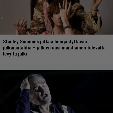
Stanley Simmons jatkaa hengästyttävää
julkaisutahtia – jälleen uusi maistiainen tulevalta
levyltä julki