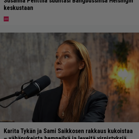
Susanna Penttilä suuntasi Bangbussinsa Helsingin
keskustaan
Karita Tykän ja Sami Saikkosen rakkaus kukoistaa
– vähäpukeista hempeilyä ja leveitä virnistyksiä