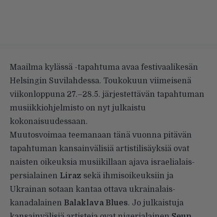
Maailma kylässä -tapahtuma avaa festivaalikesän
Helsingin Suvilahdessa. Toukokuun viimeisenä
viikonloppuna 27.–28.5. järjestettävän tapahtuman
musiikkiohjelmisto on nyt julkaistu
kokonaisuudessaan.
Muutosvoimaa teemanaan tänä vuonna pitävän
tapahtuman kansainvälisiä artistilisäyksiä ovat
naisten oikeuksia musiikillaan ajava israelialais-
persialainen
Liraz
sekä ihmisoikeuksiin ja
Ukrainan sotaan kantaa ottava ukrainalais-
kanadalainen
Balaklava Blues
. Jo julkaistuja
kansainvälisiä artisteja ovat nigerialainen
Seun