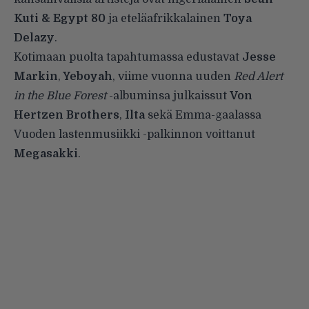
Kuti & Egypt 80
ja eteläafrikkalainen
Toya
Delazy
.
Kotimaan puolta tapahtumassa edustavat
Jesse
Markin
,
Yeboyah
, viime vuonna uuden
Red Alert
in the Blue Forest
-albuminsa julkaissut
Von
Hertzen Brothers
,
Ilta
sekä Emma-gaalassa
Vuoden lastenmusiikki -palkinnon voittanut
Megasakki
.