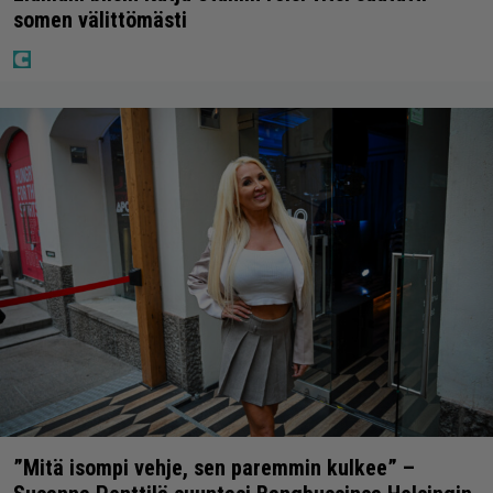
somen välittömästi
”Mitä isompi vehje, sen paremmin kulkee” –