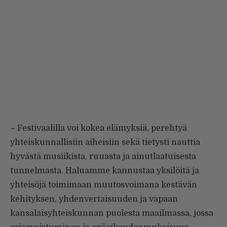
–
Festivaalilla voi kokea elämyksiä, perehtyä
yhteiskunnallisiin aiheisiin sekä tietysti nauttia
hyvästä musiikista, ruuasta ja ainutlaatuisesta
tunnelmasta. Haluamme kannustaa yksilöitä ja
yhteisöjä toimimaan muutosvoimana kestävän
kehityksen, yhdenvertaisuuden ja vapaan
kansalaisyhteiskunnan puolesta maailmassa, jossa