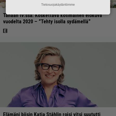
Tietosuojakäytäntömme
Tänään tv:ssä: Koskettava kotimainen elokuva
vuodelta 2020 – ”Tehty isolla sydämellä”
Elämäni biisin Katja Ståhlin roisi vitsi suututti