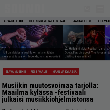
KUVAGALLERIA
HELLSINKI METAL FESTIVAL
HAASTATTELU
FESTIVAA
2.
Hellsinki Metal Festival -galleria, 
1.
Iron Maidenin keulilla on laulanut tähän
Opeth, Paradise Lost, The Kovenant j
mennessä tasan yksi legenda, julistaa ex-solisti
päätöspäivän esiintyjät
ELÄVÄ MUSIIKKI
FESTIVAALIT
MAAILMA KYLÄSSÄ
Musiikin muutosvoimaa tarjolla:
Maailma kylässä -festivaali
julkaisi musiikkiohjelmistonsa