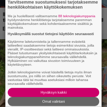
Tarvitsemme suostumuksesi tarjotaksemme
henkilökohtaisen käyttökokemuksen
Illalla tv:ssä: Uuno-elokuva jossa käytettiin
Me ja huolellisesti valitsemamme
88 teknologiakumppania
tietokonegrafiikkaa? Sellainen tehtiin vuonna 1998
hyödynnämme henkilötietoja tarjotaksemme paremman
käyttäjäkokemuksen sekä kohdentaaksemme sisältöä ja
mainoksia.
Hyväksymällä suostut tietojesi käyttöön seuraavasti
Käytämme laitetunnisteita ja tallennamme evästeitä
laitteellesi saadaksemme tietoja esimerkiksi sivuista, joilla
vierailit, IP-osoitteestasi sekä laitteesi ominaisuuksista.
Pääset tutustumaan yksityiskohtaisesti käyttötarkoituksiin ja
teknologiakumppaneihimme seuraavalla välilehdellä.
Hylkääminen voi vaikuttaa sivuston toimivuuteen ja
käytettävyyteen.
Jotkin teknologiamme voivat käsitellä tietoja myös ilman
suostumusta, jos niillä on siihen oikeutettu peruste. Voit
vastustaa tätä tai muuttaa asetuksiasi milloin tahansa
seuraavalla välilehdellä.
Hyväksyn kaikki
Omat valintani