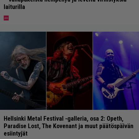
laiturilla
Hellsinki Metal Festival -galleria, osa 2: Opeth,
Paradise Lost, The Kovenant ja muut päätöspäivän
esiintyjät