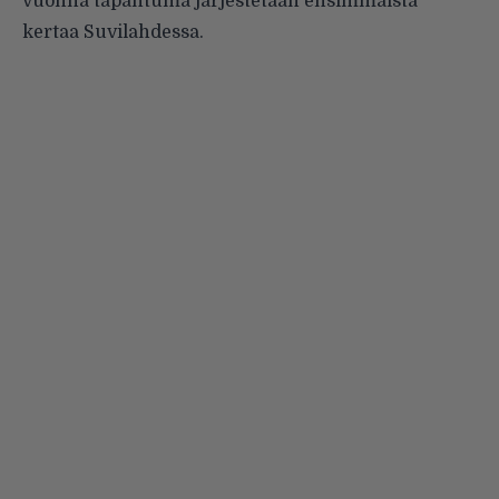
vuonna tapahtuma järjestetään ensimmäistä
kertaa Suvilahdessa.