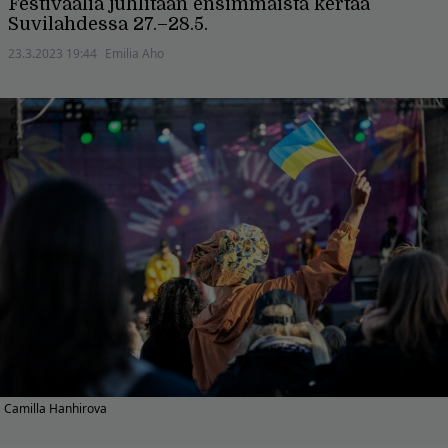
Festivaalia juhlitaan ensimmäistä kertaa
Suvilahdessa 27.–28.5.
23.3.2023 19:44
Emilia Aho
Camilla Hanhirova