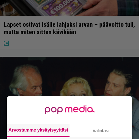
Lapset ostivat isälle lahjaksi arvan – päävoitto tuli,
mutta miten sitten kävikään
Arvostamme yksityisyyttäsi
Valintasi