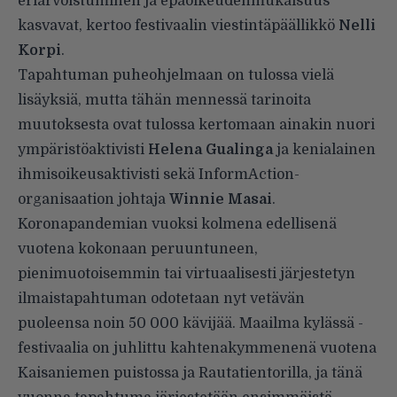
eriarvoistuminen ja epäoikeudenmukaisuus
kasvavat, kertoo festivaalin viestintäpäällikkö
Nelli
Korpi
.
Tapahtuman puheohjelmaan on tulossa vielä
lisäyksiä, mutta tähän mennessä tarinoita
muutoksesta ovat tulossa kertomaan ainakin nuori
ympäristöaktivisti
Helena Gualinga
ja kenialainen
ihmisoikeusaktivisti sekä InformAction-
organisaation johtaja
Winnie Masai
.
Koronapandemian vuoksi kolmena edellisenä
vuotena kokonaan peruuntuneen,
pienimuotoisemmin tai virtuaalisesti järjestetyn
ilmaistapahtuman odotetaan nyt vetävän
puoleensa noin 50 000 kävijää. Maailma kylässä -
festivaalia on juhlittu kahtenakymmenenä vuotena
Kaisaniemen puistossa ja Rautatientorilla, ja tänä