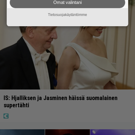
Omat valintani
Tietosuojakäytäntömme
IS: Hjalliksen ja Jasminen häissä suomalainen
supertähti