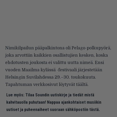
Nimikilpailun pääpalkintona oli Pelago-polkupyörä,
joka arvottiin kaikkien osallistujien kesken, koska
ehdotusten joukosta ei valittu uutta nimeä. Ensi
vuoden Maailma kylässä -festivaali järjestetään
Helsingin Suvilahdessa 29.–30. toukokuuta.
Tapahtuman verkkosivut
löytyvät täältä
.
Lue myös:
Tilaa Soundin uutiskirje ja tiedät mistä
kahvitauolla puhutaan! Nappaa ajankohtaiset musiikin
uutiset ja puheenaiheet suoraan sähköpostiin tästä.