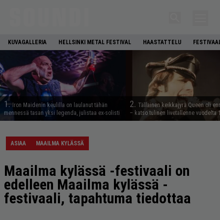
KUVAGALLERIA
HELLSINKI METAL FESTIVAL
HAASTATTELU
FESTIVAA
1.
2.
Iron Maidenin keulilla on laulanut tähän
Tällainen keikkajyrä Queen oli e
mennessä tasan yksi legenda, julistaa ex-solisti
– katso tulinen livetallenne vuodelta
ASIAA
MAAILMA KYLÄSSÄ
Maailma kylässä -festivaali on
edelleen Maailma kylässä -
festivaali, tapahtuma tiedottaa