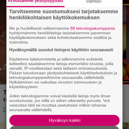
Arvostamme yksityisyyttäsi
Valintasi
Tarvitsemme suostumuksesi tarjotaksemme
henkilökohtaisen käyttökokemuksen
Me ja huolellisesti valitsemamme
88 teknologiakumppania
hyödynnämme henkilötietoja tarjotaksemme paremman
käyttäjäkokemuksen sekä kohdentaaksemme sisältöä ja
mainoksia.
Hyväksymällä suostut tietojesi käyttöön seuraavasti
Käytämme laitetunnisteita ja tallennamme evästeitä
laitteellesi saadaksemme tietoja esimerkiksi sivuista, joilla
vierailit, IP-osoitteestasi sekä laitteesi ominaisuuksista.
Pääset tutustumaan yksityiskohtaisesti käyttötarkoituksiin ja
teknologiakumppaneihimme seuraavalla välilehdellä.
Hylkääminen voi vaikuttaa sivuston toimivuuteen ja
käytettävyyteen.
Täällä pelattiin lauantain Loton ja Jokerin isot
Jotkin teknologiamme voivat käsitellä tietoja myös ilman
rahat – Tokmannilla, ABC:lla, netissä…
suostumusta, jos niillä on siihen oikeutettu peruste. Voit
vastustaa tätä tai muuttaa asetuksiasi milloin tahansa
seuraavalla välilehdellä.
Hyväksyn kaikki