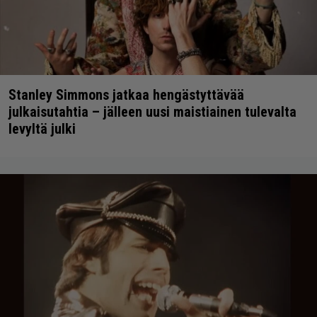
Stanley Simmons jatkaa hengästyttävää
julkaisutahtia – jälleen uusi maistiainen tulevalta
levyltä julki