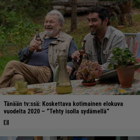
Tänään tv:ssä: Koskettava kotimainen elokuva
vuodelta 2020 – ”Tehty isolla sydämellä”