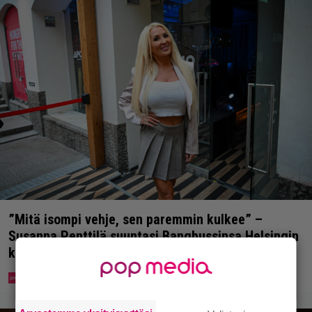
”Mitä isompi vehje, sen paremmin kulkee” –
Susanna Penttilä suuntasi Bangbussinsa Helsingin
keskustaan