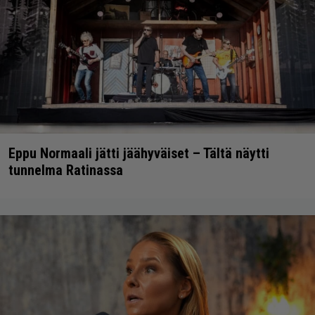
Eppu Normaali jätti jäähyväiset – Tältä näytti
tunnelma Ratinassa