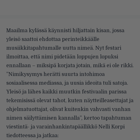
Maailma kylässä käynnisti hiljattain kisan, jossa
yleisö saattoi ehdottaa perinteikkäälle
musiikkitapahtumalle uutta nimeä. Nyt festari
ilmoittaa, että nimi pidetään loppujen lopuksi
ennallaan – miksipä korjata jotain, mikä ei ole rikki.
”Nimikysymys herätti suurta intohimoa
sosiaalisessa mediassa, ja uusia ideoita tuli satoja.
Yleisö ja lähes kaikki muutkin festivaalin parissa
tekemisissä olevat tahot, kuten näytteilleasettajat ja
ohjelmatuottajat, olivat kuitenkin vahvasti vanhan
nimen säilyttämisen kannalla”, kertoo tapahtuman
viestintä- ja varainhankintapäällikkö Nelli Korpi
tiedotteessa ja jatkaa: