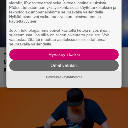
vierailit, IP-osoitteestasi sekä laitteesi ominaisuuksista.
Pääset tutustumaan yksityiskohtaisesti käyttötarkoituksiin ja
teknologiakumppaneihimme seuraavalla välilehdellä.
Hylkääminen voi vaikuttaa sivuston toimivuuteen ja
käytettävyyteen.
Jotkin teknologiamme voivat käsitellä tietoja myös ilman
suostumusta, jos niillä on siihen oikeutettu peruste. Voit
vastustaa tätä tai muuttaa asetuksiasi milloin tahansa
seuraavalla välilehdellä.
Hyväksyn kaikki
”Se oli oikeastaan aika herttaista” – Duff
McKagan kertoo Axl Rosen jännittäneen AC/DC-
Omat valintani
pestiään
Tietosuojakäytäntömme