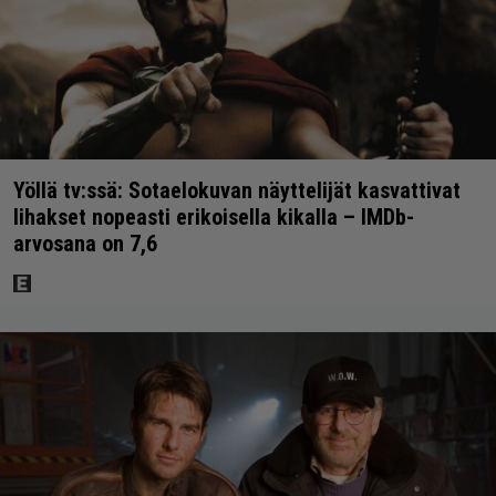
Yöllä tv:ssä: Sotaelokuvan näyttelijät kasvattivat
lihakset nopeasti erikoisella kikalla – IMDb-
arvosana on 7,6