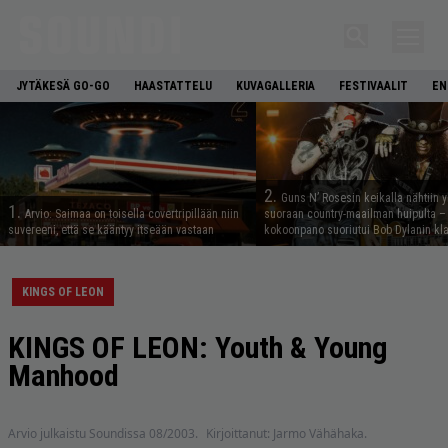
JYTÄKESÄ GO-GO
HAASTATTELU
KUVAGALLERIA
FESTIVAALIT
EN
2.
Guns N’ Rosesin keikalla nähtiin y
1.
Arvio: Saimaa on toisella covertripillään niin
suoraan country-maailman huipulta –
suvereeni, että se kääntyy itseään vastaan
kokoonpano suoriutui Bob Dylanin kl
KINGS OF LEON
KINGS OF LEON: Youth & Young
Manhood
Arvio julkaistu Soundissa 08/2003.
Kirjoittanut: Jarmo Vähähaka.