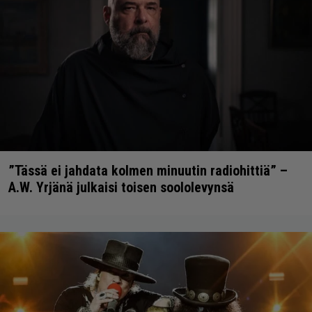
”Tässä ei jahdata kolmen minuutin radiohittiä” –
A.W. Yrjänä julkaisi toisen soololevynsä