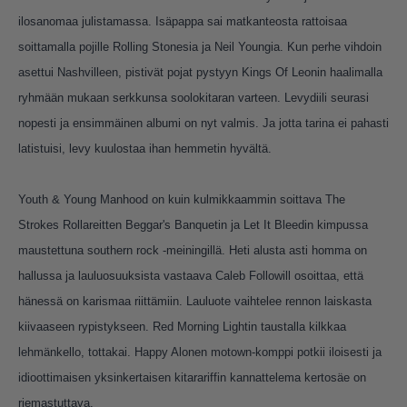
ilosanomaa julistamassa. Isäpappa sai matkanteosta rattoisaa
soittamalla pojille Rolling Stonesia ja Neil Youngia. Kun perhe vihdoin
asettui Nashvilleen, pistivät pojat pystyyn Kings Of Leonin haalimalla
ryhmään mukaan serkkunsa soolokitaran varteen. Levydiili seurasi
nopesti ja ensimmäinen albumi on nyt valmis. Ja jotta tarina ei pahasti
latistuisi, levy kuulostaa ihan hemmetin hyvältä.
Youth & Young Manhood on kuin kulmikkaammin soittava The
Strokes Rollareitten Beggar's Banquetin ja Let It Bleedin kimpussa
maustettuna southern rock -meiningillä. Heti alusta asti homma on
hallussa ja lauluosuuksista vastaava Caleb Followill osoittaa, että
hänessä on karismaa riittämiin. Lauluote vaihtelee rennon laiskasta
kiivaaseen rypistykseen. Red Morning Lightin taustalla kilkkaa
lehmänkello, tottakai. Happy Alonen motown-komppi potkii iloisesti ja
idioottimaisen yksinkertaisen kitarariffin kannattelema kertosäe on
riemastuttava.