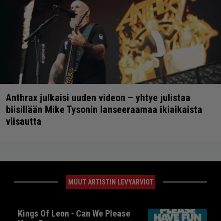
Anthrax julkaisi uuden videon – yhtye julistaa
biisillään Mike Tysonin lanseeraamaa ikiaikaista
viisautta
MUUT ARTISTIN LEVYARVIOT
Kings Of Leon - Can We Please