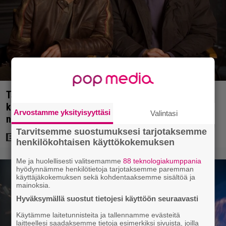
Tänään tv:ssä: Steven Spielbergin ja Tom Cruisen
kaveruus loppui 21 vuotta sitten – Syynä Cruisen
Arvostamme yksityisyyttäsi
Valintasi
nolo käytös
Tarvitsemme suostumuksesi tarjotaksemme
henkilökohtaisen käyttökokemuksen
Me ja huolellisesti valitsemamme
88 teknologiakumppania
hyödynnämme henkilötietoja tarjotaksemme paremman
käyttäjäkokemuksen sekä kohdentaaksemme sisältöä ja
mainoksia.
Hyväksymällä suostut tietojesi käyttöön seuraavasti
Käytämme laitetunnisteita ja tallennamme evästeitä
laitteellesi saadaksemme tietoja esimerkiksi sivuista, joilla