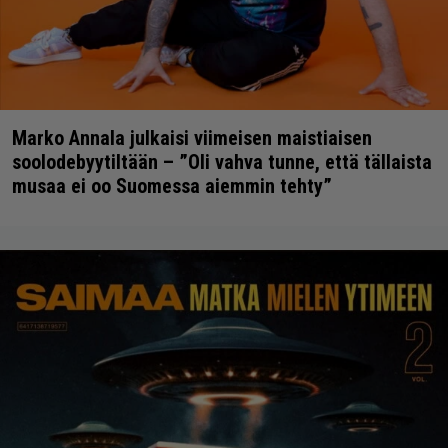
Marko Annala julkaisi viimeisen maistiaisen
soolodebyytiltään – ”Oli vahva tunne, että tällaista
musaa ei oo Suomessa aiemmin tehty”