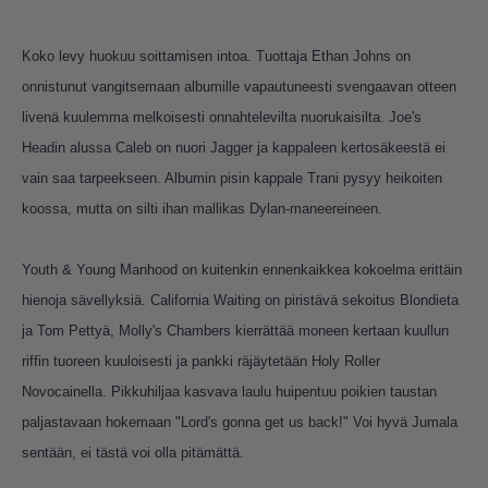
Koko levy huokuu soittamisen intoa. Tuottaja Ethan Johns on
onnistunut vangitsemaan albumille vapautuneesti svengaavan otteen
livenä kuulemma melkoisesti onnahtelevilta nuorukaisilta. Joe's
Headin alussa Caleb on nuori Jagger ja kappaleen kertosäkeestä ei
vain saa tarpeekseen. Albumin pisin kappale Trani pysyy heikoiten
koossa, mutta on silti ihan mallikas Dylan-maneereineen.
Youth & Young Manhood on kuitenkin ennenkaikkea kokoelma erittäin
hienoja sävellyksiä. California Waiting on piristävä sekoitus Blondieta
ja Tom Pettyä, Molly's Chambers kierrättää moneen kertaan kuullun
riffin tuoreen kuuloisesti ja pankki räjäytetään Holy Roller
Novocainella. Pikkuhiljaa kasvava laulu huipentuu poikien taustan
paljastavaan hokemaan "Lord's gonna get us back!" Voi hyvä Jumala
sentään, ei tästä voi olla pitämättä.