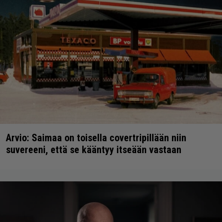
Arvio: Saimaa on toisella covertripillään niin
suvereeni, että se kääntyy itseään vastaan