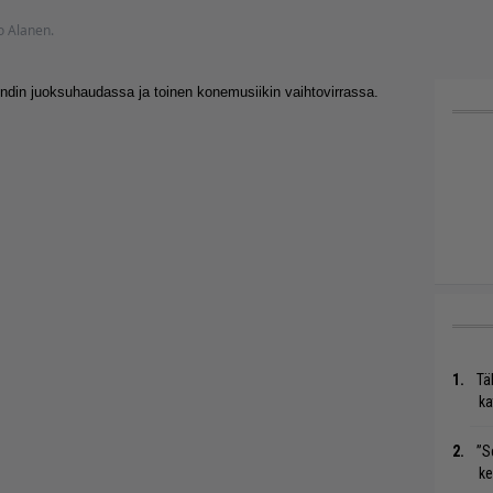
ko Alanen.
ndin juoksuhaudassa ja toinen konemusiikin vaihtovirrassa.
Tä
ka
”S
ke