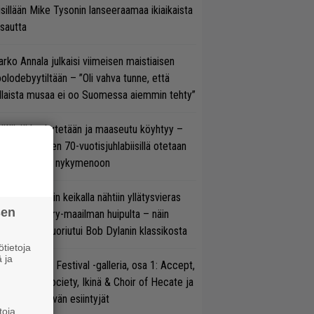
isillään Mike Tysonin lanseeraamaa ikiaikaista
isautta
rko Annala julkaisi viimeisen maistiaisen
olodebyytiltään – ”Oli vahva tunne, että
llaista musaa ei oo Suomessa aiemmin tehty”
öläisiä kyykytetään ja maaseutu köyhtyy –
mppi Varosen 70-vuotisjuhlabiisillä otetaan
ukasti kantaa nykymenoon
ns N’ Rosesin keikalla nähtiin yllätysvieras
sen
oraan country-maailman huipulta – näin
koonpano suoriutui Bob Dylanin klassikosta
tietoja
 ja
llsinki Metal Festival -galleria, osa 1: Accept,
ack Label Society, Ikinä & Choir of Hecate ja
ut avauspäivän esiintyjät
toja