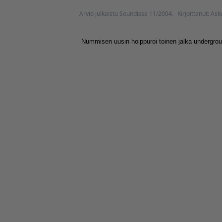
Arvio julkaistu Soundissa 11/2004.
Kirjoittanut: As
Nummisen uusin hoippuroi toinen jalka undergrou