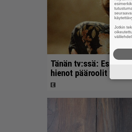
esimerkiks
tutustuma
seuraaval
käytettäv
Jotkin te
oikeutett
välilehdel
Tänän tv:ssä: Esko Sal
hienot pääroolit vuod