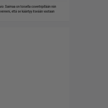
vio: Saimaa on toisella covertripillään niin
vereeni, että se kääntyy itseään vastaan