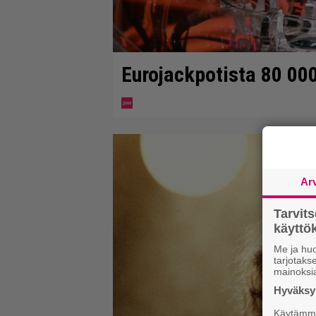
Eurojackpotista 80 00
Ar
Tarvit
käytt
Me ja huo
tarjotak
mainoksi
Hyväksym
Käytämme 