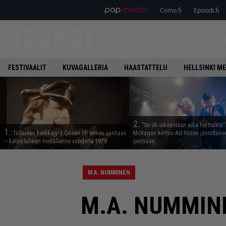
Como.fi
Episodi.fi
ETUSIVU
UUTIS
FESTIVAALIT
KUVAGALLERIA
HAASTATTELU
HELLSINKI ME
2.
”Se oli oikeastaan aika herttaista”
1.
Tällainen keikkajyrä Queen oli ennen vanhaan
McKagan kertoo Axl Rosen jännittäne
– katso tulinen livetallenne vuodelta 1979
pestiään
M.A. NUMMINEN
M.A. NUMMINEN