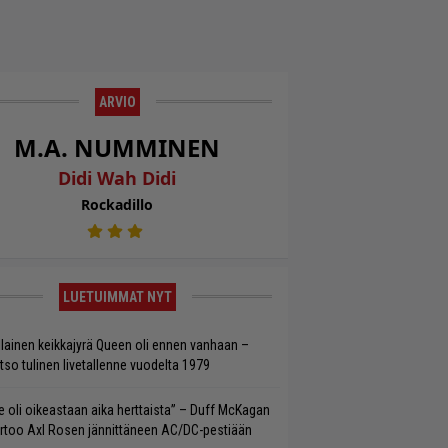
ARVIO
M.A. NUMMINEN
Didi Wah Didi
Rockadillo
LUETUIMMAT NYT
llainen keikkajyrä Queen oli ennen vanhaan –
tso tulinen livetallenne vuodelta 1979
e oli oikeastaan aika herttaista” – Duff McKagan
rtoo Axl Rosen jännittäneen AC/DC-pestiään