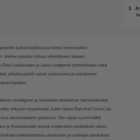
Ar
su
rgroundin juoksuhaudassa ja toinen konemusiikin
s -kiertue perustui tuttuun inhimilliseen ääneen,
en Olavi Louhivuoren ja Lasse Lindgrenin rytmiryhmään sekä
hat yleisönsuosikit saivat uutta kuosia ja seurakseen
aisen kipaleen.
paleisen nostalginen ja muutenkin tahattoman hämmentävästi
välity erityisen inspiroivasti, kuten laiska Rum And Coca-Cola
anssa eduskuntatalon puistossa. Sen sijaan syvemmältä
vo ja Ihmisoikeudet istuvat moderneihin tahdituksiin oikein
iinikään mielenkiintoisia sanoitusten ja sointujen taiteiluksia.