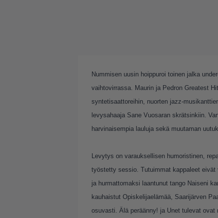
Nummisen uusin hoippuroi toinen jalka unde
vaihtovirrassa. Maurin ja Pedron Greatest Hit
syntetisaattoreihin, nuorten jazz-musikantti
levysahaaja Sane Vuosaran skrätsinkiin. Van
harvinaisempia lauluja sekä muutaman uutuk
Levytys on varauksellisen humoristinen, re
työstetty sessio. Tutuimmat kappaleet eivät 
ja hurmattomaksi laantunut tango Naiseni k
kauhaistut Opiskelijaelämää, Saarijärven Paa
osuvasti. Älä peräänny! ja Unet tulevat ovat n