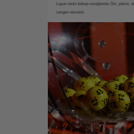
Lopun rento bebop-venäjännös Öin, päivin, öin
sangen etevästi.