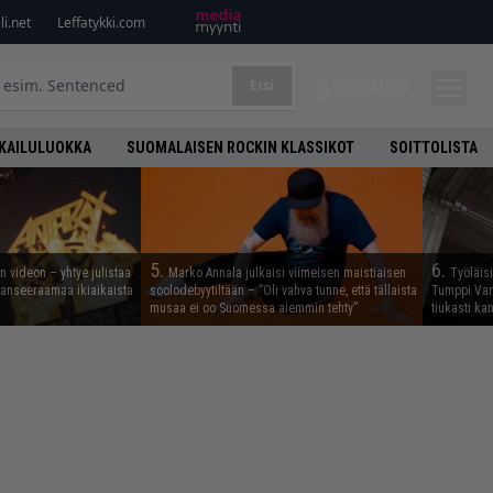
i.net
Leffatykki.com
Etsi
KIRJAUDU
KAILULUOKKA
SUOMALAISEN ROCKIN KLASSIKOT
SOITTOLISTA
5.
6.
n videon – yhtye julistaa
Marko Annala julkaisi viimeisen maistiaisen
Työläis
 lanseeraamaa ikiaikaista
soolodebyytiltään – ”Oli vahva tunne, että tällaista
Tumppi Varo
musaa ei oo Suomessa aiemmin tehty”
tiukasti k