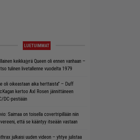
LUETUIMMAT
llainen keikkajyrä Queen oli ennen vanhaan –
tso tulinen livetallenne vuodelta 1979
e oli oikeastaan aika herttaista” – Duff
cKagan kertoo Axl Rosen jännittäneen
C/DC-pestiään
vio: Saimaa on toisella covertripillään niin
vereeni, että se kääntyy itseään vastaan
thrax julkaisi uuden videon – yhtye julistaa