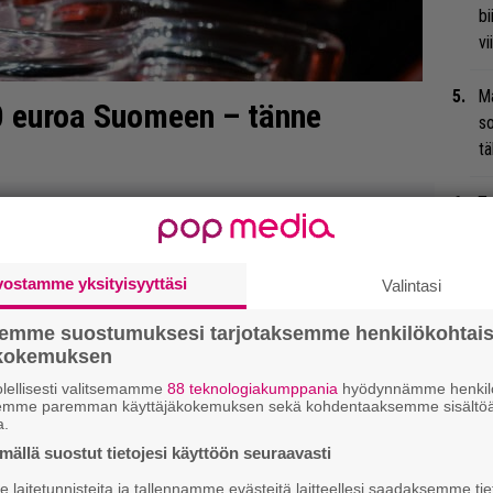
bi
vi
Ma
0 euroa Suomeen – tänne
so
tä
Ty
Tu
ti
vostamme yksityisyyttäsi
Valintasi
Gu
semme suostumuksesi tarjotaksemme henkilökohtai
su
ökokemuksen
ko
lellisesti valitsemamme
88 teknologiakumppania
hyödynnämme henkilö
semme paremman käyttäjäkokemuksen sekä kohdentaaksemme sisältöä
He
a.
Bl
ällä suostut tietojesi käyttöön seuraavasti
mu
laitetunnisteita ja tallennamme evästeitä laitteellesi saadaksemme tie