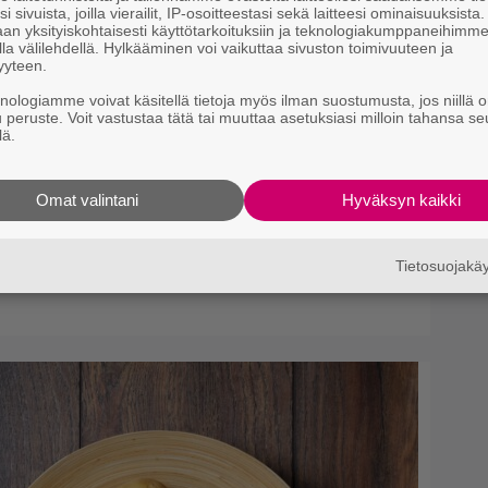
i sivuista, joilla vierailit, IP-osoitteestasi sekä laitteesi ominaisuuksista
Wi
an yksityiskohtaisesti käyttötarkoituksiin ja teknologiakumppaneihimm
la välilehdellä. Hylkääminen voi vaikuttaa sivuston toimivuuteen ja
m
yyteen.
tu
knologiamme voivat käsitellä tietoja myös ilman suostumusta, jos niillä o
u peruste. Voit vastustaa tätä tai muuttaa asetuksiasi milloin tahansa se
lä.
Omat valintani
Hyväksyn kaikki
minen ja Satu Silvo tekevät
en 1984 menestyselokuvassa
Tietosuojak