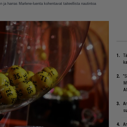
 ja harras Marlene-luenta kohentavat taiteellista nautintoa
Tä
ka
”S
M
A
Ar
su
An