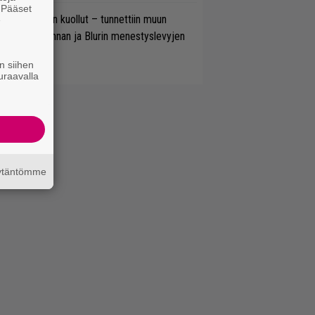
. Pääset
lliam Orbit on kuollut – tunnettiin muun
e
uassa Madonnan ja Blurin menestyslevyjen
ottajana
n siihen
uraavalla
äytäntömme