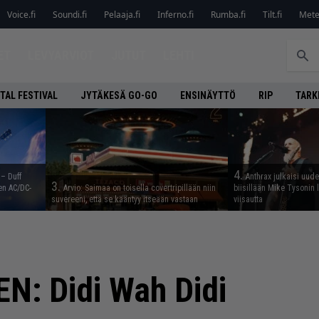
Voice.fi
Soundi.fi
Pelaaja.fi
Inferno.fi
Rumba.fi
Tilt.fi
Metel
ET
LEVYARVIOT
JUTUT
LEHTI
TAL FESTIVAL
JYTÄKESÄ GO-GO
ENSINÄYTTÖ
RIP
TARK
4.
 – Duff
Anthrax julkaisi uude
3.
en AC/DC-
Arvio: Saimaa on toisella covertripillään niin
biisillään Mike Tysonin
suvereeni, että se kääntyy itseään vastaan
viisautta
: Didi Wah Didi