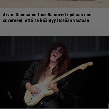
Arvio: Saimaa on toisella covertripillään niin
suvereeni, että se kääntyy itseään vastaan