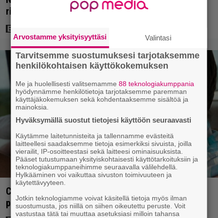
rikossarjoista – IMDB-arvio 8,8
Arvostamme yksityisyyttäsi
Valintasi
Tarvitsemme suostumuksesi tarjotaksemme
henkilökohtaisen käyttökokemuksen
Me ja huolellisesti valitsemamme
88 teknologiakumppania
hyödynnämme henkilötietoja tarjotaksemme paremman
käyttäjäkokemuksen sekä kohdentaaksemme sisältöä ja
mainoksia.
Hyväksymällä suostut tietojesi käyttöön seuraavasti
Käytämme laitetunnisteita ja tallennamme evästeitä
laitteellesi saadaksemme tietoja esimerkiksi sivuista, joilla
vierailit, IP-osoitteestasi sekä laitteesi ominaisuuksista.
Pääset tutustumaan yksityiskohtaisesti käyttötarkoituksiin ja
teknologiakumppaneihimme seuraavalla välilehdellä.
Hylkääminen voi vaikuttaa sivuston toimivuuteen ja
käytettävyyteen.
Clint Eastwood näytti Kevin Costnerille kaapin
Jotkin teknologiamme voivat käsitellä tietoja myös ilman
paikan hyvin yksinkertaisella toimenpiteellä
suostumusta, jos niillä on siihen oikeutettu peruste. Voit
vastustaa tätä tai muuttaa asetuksiasi milloin tahansa