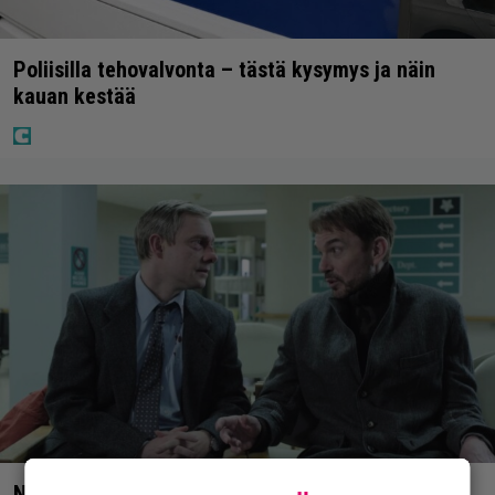
Poliisilla tehovalvonta – tästä kysymys ja näin
kauan kestää
Nyt Netflixissä: Yksi viime vuosien parhaista