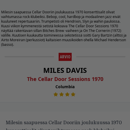
Milesin saapuessa Cellar Dooriin joulukuussa 1970 konserttisalit olivat
vaihtumassa rock-klubeiksi. Bebop, cool, hardbop ja modaalinen jazz eivät
kuuluneet repertuaariin. Trumpetisti oli Hendrixin, Slyn ja wahin pauloissa.
Kuusi viikon kymmenestä setistä kokoava The Cellar Door Sessions 1970
näyttää rakentavan sillan Bitches Brew -vaiheen ja On The Cornerin (1972)
välille. Kuutisen kuukautta toimineessa sekstetissä soitti Gary Bartzin (altto) ja
Airto Moreiran (perkussiot) kaltaisien muusikoiden ohella Michael Henderson
(basso).
ARVIO
MILES DAVIS
The Cellar Door Sessions 1970
Columbia
Milesin saapuessa Cellar Dooriin joulukuussa 1970