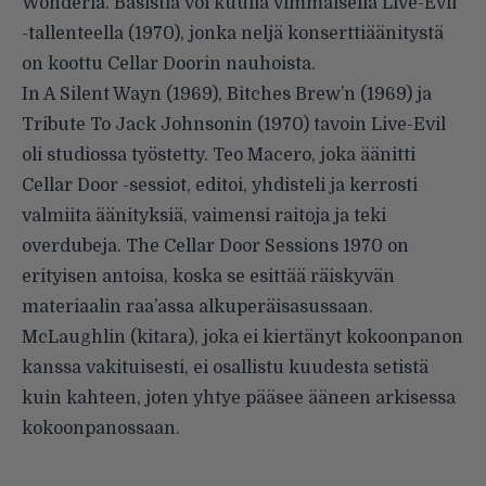
Wonderia. Basistia voi kuulla vimmaisella Live-Evil
-tallenteella (1970), jonka neljä konserttiäänitystä
on koottu Cellar Doorin nauhoista.
In A Silent Wayn (1969), Bitches Brew’n (1969) ja
Tribute To Jack Johnsonin (1970) tavoin Live-Evil
oli studiossa työstetty. Teo Macero, joka äänitti
Cellar Door -sessiot, editoi, yhdisteli ja kerrosti
valmiita äänityksiä, vaimensi raitoja ja teki
overdubeja. The Cellar Door Sessions 1970 on
erityisen antoisa, koska se esittää räiskyvän
materiaalin raa’assa alkuperäisasussaan.
McLaughlin (kitara), joka ei kiertänyt kokoonpanon
kanssa vakituisesti, ei osallistu kuudesta setistä
kuin kahteen, joten yhtye pääsee ääneen arkisessa
kokoonpanossaan.