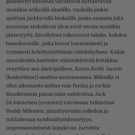
pelkistetyt kuvionsa varustavat kertautuvan
musiikin selkeällä akselilla, vankalla joskin
ajoittain järkkyvällä keskiöllä, jonka ansiosta joka
suuntaan sinkoilevat ideat eivät verota musiikin
jäntevyyttä. Sävellykset rakentuvat tahdin, kahden
bassokuvioille, jotka luovat harmonisesti ja
rytmisesti kehittymättömän viitekehyksen. Kukin
muusikoista koettelee vääntelehtivää kehikkoa
venyttäen sen äärirajoilleen. Kuten Keith Jarrett
(koskettimet) osoittaa saatesanoissa, Milesilla ei
ollut aikomusta soittaa vain funkia ja rockia:
Hendersonin panos tulee suhteuttaa Jack
DeJohnetten (rummut) raivoisaan tulkintaan
Buddy Milesista, jännittyneisiin rolleihin ja
tuhlailevaan symbaalityöskentelyyn,
impressionistisesti leijailevan Jarrettin