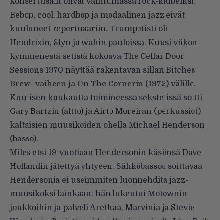
konserttisalit olivat vaihtumassa rock-klubeiksi.
Bebop, cool, hardbop ja modaalinen jazz eivät
kuuluneet repertuaariin. Trumpetisti oli
Hendrixin, Slyn ja wahin pauloissa. Kuusi viikon
kymmenestä setistä kokoava The Cellar Door
Sessions 1970 näyttää rakentavan sillan Bitches
Brew -vaiheen ja On The Cornerin (1972) välille.
Kuutisen kuukautta toimineessa sekstetissä soitti
Gary Bartzin (altto) ja Airto Moreiran (perkussiot)
kaltaisien muusikoiden ohella Michael Henderson
(basso).
Miles etsi 19-vuotiaan Hendersonin käsiinsä Dave
Hollandin jätettyä yhtyeen. Sähköbassoa soittavaa
Hendersonia ei useimmiten luonnehdita jazz-
muusikoksi lainkaan: hän lukeutui Motownin
joukkoihin ja palveli Arethaa, Marvinia ja Stevie