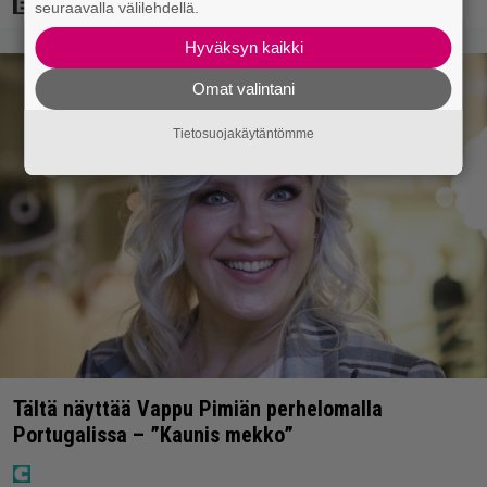
seuraavalla välilehdellä.
Hyväksyn kaikki
Omat valintani
Tietosuojakäytäntömme
Tältä näyttää Vappu Pimiän perhelomalla
Portugalissa – ”Kaunis mekko”