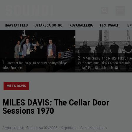
HAASTATTELU
JYTÄKESÄ GO-GO
KUVAGALLERIA
FESTIVAALIT
EN
2.
Miten taipuu Trio Niskalaukaukse
1.
Weezer-fanien pitkä odotus päättyy: yhtye
Vartiaisen musiikki? Entäpä ruotsala
tulee Suomeen
metal? Pian tämäkin selviää
MILES DAVIS
MILES DAVIS: The Cellar Door
Sessions 1970
Arvio julkaistu Soundissa 02/2006.
Kirjoittanut: Asko Kauppinen.