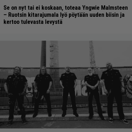
Se on nyt tai ei koskaan, toteaa Yngwie Malmsteen
– Ruotsin kitarajumala lyö pöytään uuden biisin ja
kertoo tulevasta levystä