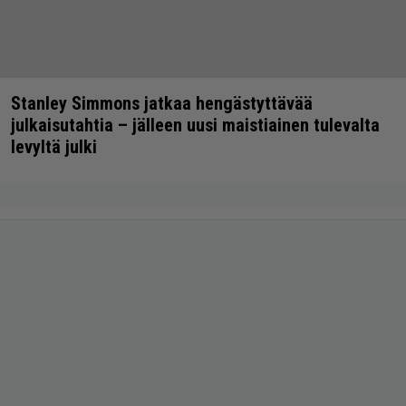
Stanley Simmons jatkaa hengästyttävää
julkaisutahtia – jälleen uusi maistiainen tulevalta
levyltä julki