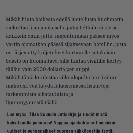
Mikäli hinta kaikesta edellä luetellusta huolimatta
vaikuttaa liian suolaiselta ja/tai telttailu ei ole se
kaikkein omin juttu, majoittumaan pääsee myös
vartin ajomatkan päässä sijaitsevaan hotelliin, josta
on järjestetty kuljetukset kartanolle ja takaisin.
Säästö on huomattava, sillä hintaa visiitille kertyy
tällöin vain 2000 dollaria per nuppi.
Mikäli tämä kuulostaa viikonlopulta juuri sinun
makuusi, voit käydä lukaisemassa lisätietoja
tarkemmista aikatauluista ja
lipunmyynnistä
täältä
.
Lue myös:
Tilaa Soundin uutiskirje ja tiedät mistä
kahvitauolla puhutaan! Nappaa ajankohtaiset musiikin
uutiset ja puheenaiheet suoraan sähköpostiin tästä.