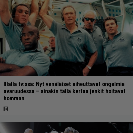
Illalla tv:ssä: Nyt venäläiset aiheuttavat ongelmia
avaruudessa – ainakin tällä kertaa jenkit hoitavat
homman