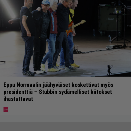
Eppu Normaalin jäähyväiset koskettivat myös
presidenttiä – Stubbin sydämelliset kiitokset
ihastuttavat