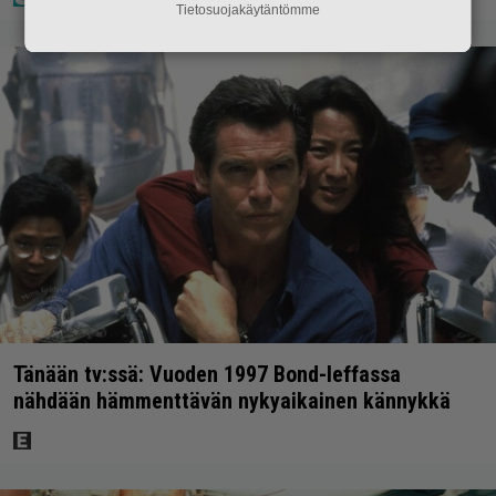
Tietosuojakäytäntömme
Tänään tv:ssä: Vuoden 1997 Bond-leffassa
nähdään hämmenttävän nykyaikainen kännykkä