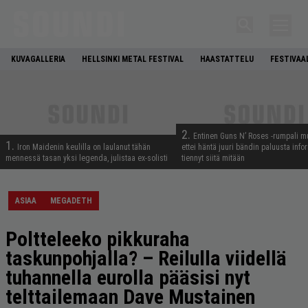
KUVAGALLERIA
HELLSINKI METAL FESTIVAL
HAASTATTELU
FESTIVAA
2.
Entinen Guns N’ Roses -rumpali mu
1.
Iron Maidenin keulilla on laulanut tähän
ettei häntä juuri bändin paluusta info
mennessä tasan yksi legenda, julistaa ex-solisti
tiennyt siitä mitään
ASIAA
MEGADETH
Poltteleeko pikkuraha
taskunpohjalla? – Reilulla viidellä
tuhannella eurolla pääsisi nyt
telttailemaan Dave Mustainen