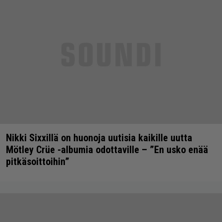
Nikki Sixxillä on huonoja uutisia kaikille uutta
Mötley Crüe -albumia odottaville – ”En usko enää
pitkäsoittoihin”