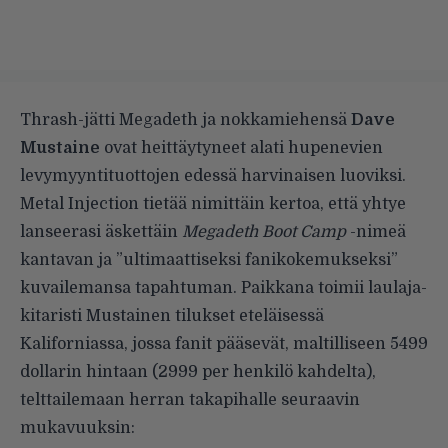
Thrash-jätti Megadeth ja nokkamiehensä
Dave
Mustaine
ovat heittäytyneet alati hupenevien
levymyyntituottojen edessä harvinaisen luoviksi.
Metal Injection
tietää nimittäin kertoa, että yhtye
lanseerasi äskettäin
Megadeth Boot Camp
-nimeä
kantavan ja ”ultimaattiseksi fanikokemukseksi”
kuvailemansa tapahtuman. Paikkana toimii laulaja-
kitaristi Mustainen tilukset eteläisessä
Kaliforniassa, jossa fanit pääsevät, maltilliseen 5499
dollarin hintaan (2999 per henkilö kahdelta),
telttailemaan herran takapihalle seuraavin
mukavuuksin: