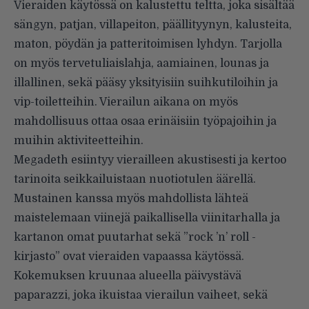
Vieraiden käytössä on kalustettu teltta, joka sisältää
sängyn, patjan, villapeiton, päällityynyn, kalusteita,
maton, pöydän ja patteritoimisen lyhdyn. Tarjolla
on myös tervetuliaislahja, aamiainen, lounas ja
illallinen, sekä pääsy yksityisiin suihkutiloihin ja
vip-toiletteihin. Vierailun aikana on myös
mahdollisuus ottaa osaa erinäisiin työpajoihin ja
muihin aktiviteetteihin.
Megadeth esiintyy vierailleen akustisesti ja kertoo
tarinoita seikkailuistaan nuotiotulen äärellä.
Mustainen kanssa myös mahdollista lähteä
maistelemaan viinejä paikallisella viinitarhalla ja
kartanon omat puutarhat sekä ”rock ’n’ roll -
kirjasto” ovat vieraiden vapaassa käytössä.
Kokemuksen kruunaa alueella päivystävä
paparazzi, joka ikuistaa vierailun vaiheet, sekä