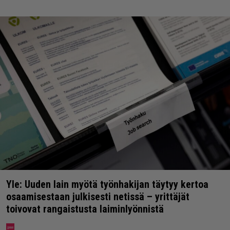
Yle: Uuden lain myötä työnhakijan täytyy kertoa
osaamisestaan julkisesti netissä – yrittäjät
toivovat rangaistusta laiminlyönnistä