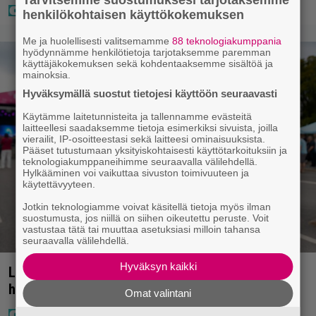
henkilökohtaisen käyttökokemuksen
Me ja huolellisesti valitsemamme
88 teknologiakumppania
hyödynnämme henkilötietoja tarjotaksemme paremman
käyttäjäkokemuksen sekä kohdentaaksemme sisältöä ja
mainoksia.
Hyväksymällä suostut tietojesi käyttöön seuraavasti
Käytämme laitetunnisteita ja tallennamme evästeitä
laitteellesi saadaksemme tietoja esimerkiksi sivuista, joilla
vierailit, IP-osoitteestasi sekä laitteesi ominaisuuksista.
Pääset tutustumaan yksityiskohtaisesti käyttötarkoituksiin ja
teknologiakumppaneihimme seuraavalla välilehdellä.
Hylkääminen voi vaikuttaa sivuston toimivuuteen ja
käytettävyyteen.
Jotkin teknologiamme voivat käsitellä tietoja myös ilman
suostumusta, jos niillä on siihen oikeutettu peruste. Voit
vastustaa tätä tai muuttaa asetuksiasi milloin tahansa
seuraavalla välilehdellä.
Hyväksyn kaikki
Laulaja Aki Samuli on nyt Aki Kirvesniemi – tässä
hääkuva
Omat valintani