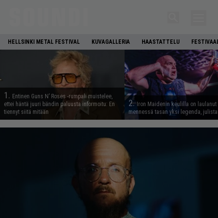
HELLSINKI METAL FESTIVAL
KUVAGALLERIA
HAASTATTELU
FESTIVAA
1.
Entinen Guns N’ Roses -rumpali muistelee,
2.
ettei häntä juuri bändin paluusta informoitu: En
Iron Maidenin keulilla on laulanut
tiennyt siitä mitään
mennessä tasan yksi legenda, julistaa