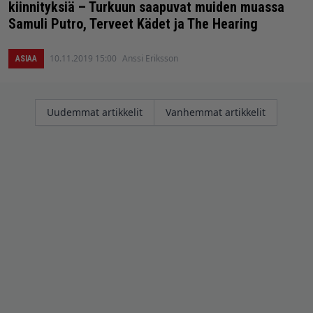
kiinnityksiä – Turkuun saapuvat muiden muassa
Samuli Putro, Terveet Kädet ja The Hearing
10.11.2019 15:00
Anssi Eriksson
ASIAA
Artikkelien
Uudemmat artikkelit
Vanhemmat artikkelit
selaus