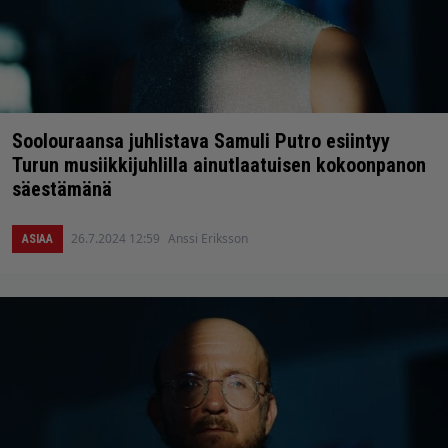
Soolouraansa juhlistava Samuli Putro esiintyy
Turun musiikkijuhlilla ainutlaatuisen kokoonpanon
säestämänä
26.7.2024 12:59
Anssi Eriksson
ASIAA