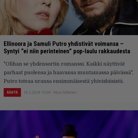
Ellinoora ja Samuli Putro yhdistivät voimansa –
Syntyi ”ei niin perinteinen” pop-laulu rakkaudesta
"Olihan se yhdensortin romanssi. Kaikki näyttivät
parhaat puolensa ja haavansa muutamassa päivässä",
Putro toteaa uransa ensimmäisestä yhteisbiisistä.
16.2.2024 10:04
Vesa Siltanen
ÄÄNTÄ