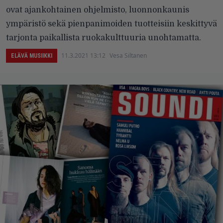
ovat ajankohtainen ohjelmisto, luonnonkaunis
ympäristö sekä pienpanimoiden tuotteisiin keskittyvä
tarjonta paikallista ruokakulttuuria unohtamatta.
11.3.2021 13:12
Vesa Siltanen
ELÄVÄ MUSIIKKI