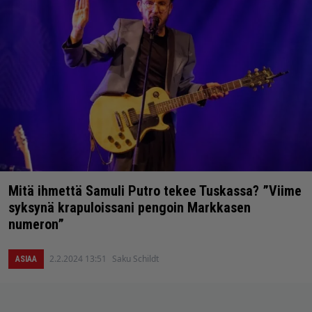
Mitä ihmettä Samuli Putro tekee Tuskassa? ”Viime
syksynä krapuloissani pengoin Markkasen
numeron”
2.2.2024 13:51
Saku Schildt
ASIAA