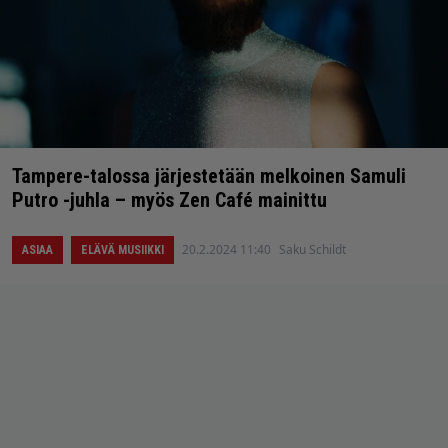
Tampere-talossa järjestetään melkoinen Samuli
Putro -juhla – myös Zen Café mainittu
20.2.2024 11:40
Saku Schildt
ASIAA
ELÄVÄ MUSIIKKI