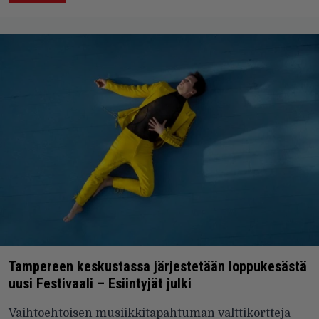
Tampereen keskustassa järjestetään loppukesästä
uusi Festivaali – Esiintyjät julki
Vaihtoehtoisen musiikkitapahtuman valttikortteja