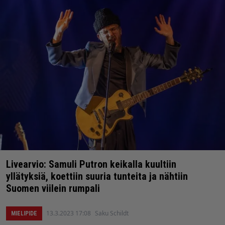
Livearvio: Samuli Putron keikalla kuultiin
yllätyksiä, koettiin suuria tunteita ja nähtiin
Suomen viilein rumpali
13.3.2023 17:08
Saku Schildt
MIELIPIDE