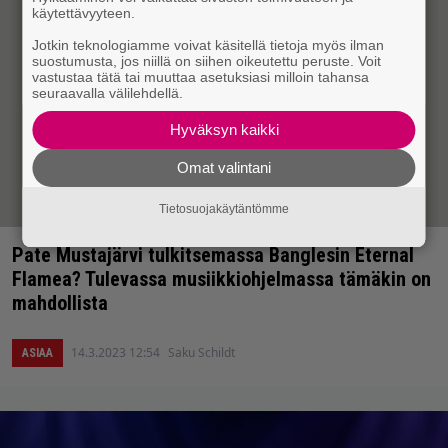
käytettävyyteen.
Jotkin teknologiamme voivat käsitellä tietoja myös ilman
suostumusta, jos niillä on siihen oikeutettu peruste. Voit
vastustaa tätä tai muuttaa asetuksiasi milloin tahansa
seuraavalla välilehdellä.
Hyväksyn kaikki
Omat valintani
Tietosuojakäytäntömme
Pate Mustajärvi tulkitsemassa Banglesin Eternal
Flamea? Tulevassa musiikkiohjelmassa tämäkin on
mahdollista
14.3.2023 12:54
Saku Schildt
ASIAA