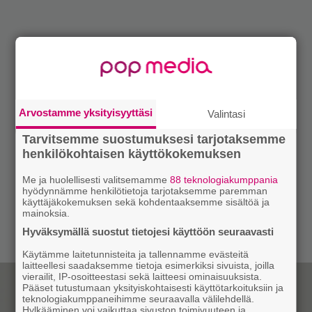
Arvostamme yksityisyyttäsi
Valintasi
Tarvitsemme suostumuksesi tarjotaksemme
henkilökohtaisen käyttökokemuksen
Me ja huolellisesti valitsemamme
88 teknologiakumppania
hyödynnämme henkilötietoja tarjotaksemme paremman
käyttäjäkokemuksen sekä kohdentaaksemme sisältöä ja
mainoksia.
Hyväksymällä suostut tietojesi käyttöön seuraavasti
Käytämme laitetunnisteita ja tallennamme evästeitä
laitteellesi saadaksemme tietoja esimerkiksi sivuista, joilla
vierailit, IP-osoitteestasi sekä laitteesi ominaisuuksista.
Pääset tutustumaan yksityiskohtaisesti käyttötarkoituksiin ja
teknologiakumppaneihimme seuraavalla välilehdellä.
Hylkääminen voi vaikuttaa sivuston toimivuuteen ja