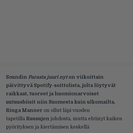
Soundin
Parasta juuri nyt
on viikoittain
päivittyvä Spotify-soittolista, jolta löytyvät
raikkaat, tuoreet ja huomionarvoiset
uutuusbiisit niin Suomesta kuin ulkomailta.
Ringa Manner
on ollut läpi vuoden
tapetilla
Ruusujen
johdosta, mutta ehtinyt kaiken
pyörityksen ja kiertämisen keskellä