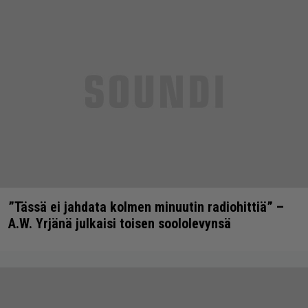
”Tässä ei jahdata kolmen minuutin radiohittiä” –
A.W. Yrjänä julkaisi toisen soololevynsä