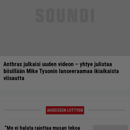
Anthrax julkaisi uuden videon – yhtye julistaa
biisillään Mike Tysonin lanseeraamaa ikiaikaista
viisautta
AIHEESEEN LIITTYEN
”Me ei haluta rajottaa musan tekoa