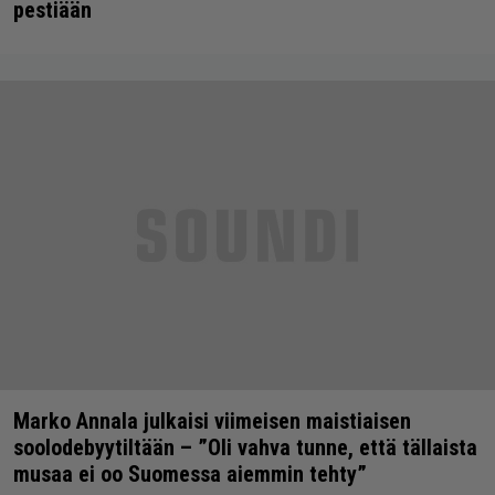
pestiään
Marko Annala julkaisi viimeisen maistiaisen
soolodebyytiltään – ”Oli vahva tunne, että tällaista
musaa ei oo Suomessa aiemmin tehty”