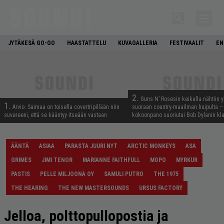
JYTÄKESÄ GO-GO
HAASTATTELU
KUVAGALLERIA
FESTIVAALIT
EN
2.
Guns N’ Rosesin keikalla nähtiin y
1.
Arvio: Saimaa on toisella covertripillään niin
suoraan country-maailman huipulta –
suvereeni, että se kääntyy itseään vastaan
kokoonpano suoriutui Bob Dylanin kl
ÄÄNTÄ
ASIAA
PARASTA JUURI NYT
ARCTIC MONKEYS
ASA
GRIMES
JIMI TENOR
MARIANNE FAITHFULL
MOPO
MYRKUR
PASTIS
PELLE MILJOONA OY
SAMULI PUTRO
THE 1975
THE HEARING
THE NEW MASTERSOUNDS
URSUS FACTORY
Jelloa, polttopullopostia ja