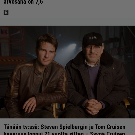
arvosana on 7,6
Tänään tv:ssä: Steven Spielbergin ja Tom Cruisen
kaveruus loppui 21 vuotta sitten – Syynä Cruisen