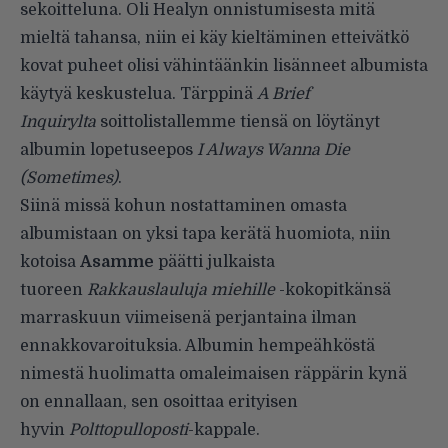
sekoitteluna. Oli Healyn onnistumisesta mitä
mieltä tahansa, niin ei käy kieltäminen etteivätkö
kovat puheet olisi vähintäänkin lisänneet albumista
käytyä keskustelua. Tärppinä
A Brief
Inquirylta
soittolistallemme tiensä on löytänyt
albumin lopetuseepos
I Always Wanna Die
(Sometimes)
.
Siinä missä kohun nostattaminen omasta
albumistaan on yksi tapa kerätä huomiota, niin
kotoisa
Asamme
päätti julkaista
tuoreen
Rakkauslauluja miehille
-kokopitkänsä
marraskuun viimeisenä perjantaina ilman
ennakkovaroituksia. Albumin hempeähköstä
nimestä huolimatta omaleimaisen räppärin kynä
on ennallaan, sen osoittaa erityisen
hyvin
Polttopulloposti
-kappale.