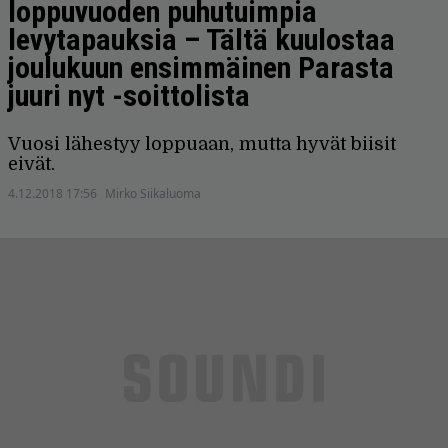
loppuvuoden puhutuimpia
levytapauksia – Tältä kuulostaa
joulukuun ensimmäinen Parasta
juuri nyt -soittolista
Vuosi lähestyy loppuaan, mutta hyvät biisit
eivät.
4.12.2018 17:56
Mirko Siikaluoma