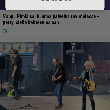
Tietosuojakäytäntömme
Vappu Pimiä sai huonoa palvelua ravintolassa –
pettyi siellä kahteen asiaan