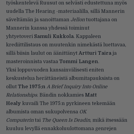
työskentelevä Ruusut on selvästi edustettuna myös
uudella The Hearing -materiaalilla, sillä Mannerin
säveltämän ja sanoittaman
Jellon
tuottajana on
Mannerin kanssa yhdessä toiminut
yhtyetoveri
Samuli Kukkola
. Kappaleen
krediittilistaus on muutenkin nimekästä luettavaa,
sillä biisin laulut on äänittänyt
Artturi Taira
ja
masteroinnista vastaa
Tommi Langen
.
Yksi loppuvuoden kansainvälisesti eniten
keskustelua herättäneistä albumitapauksista on
ollut
The 1975:n
A Brief Inquiry Into Online
Relationships
. Bändin nokkamies
Matt
Healy
kuvaili The 1975:n pyrkineen tekemään
albumista oman sukupolvensa
OK
Computerin
tai
The Queen Is Deadin
, mikä itsessään
kuuluu levyllä ennakkoluulottomana genrejen