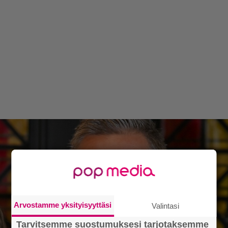
Arvostamme yksityisyyttäsi
Valintasi
Tarvitsemme suostumuksesi tarjotaksemme