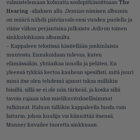
valmistelemaan kolmatta soolopitkäsoittoaan
The
Hearing
-aliaksen alla.
Demian
-nimisen albumin
on määrä nähdä päivänvalo ensi vuoden puolella ja
viime viikon perjantaina julkaistu
Jello
on toinen
sinkkulohkaisu albumilta.
– Kappaleen tekstissä käsitellään jonkinlaista
muutosta. Ennakoidaan tulevaa, kuten
elämässäkin, yhtäaikaa innolla ja peläten. En
yleensä tykkää kertoa kauhean spesifisti, mitä juuri
minä itse olen tehdessä ajanut takaa milläkin
biisillä, sillä se ei ole niin tärkeää, ja koska sillä
tavoin rajaan ulos mielikuvituksellisimmat
tulkinnat. Haluan tälläkin kappaleella luoda vain
laiturin, johon kuulija voi kiinnittää itsensä,
Manner kuvailee tuoretta sinkkuaan.