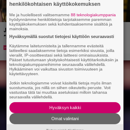
henkilökohtaisen käyttökokemuksen
Me ja huolellisesti valitsemamme
88 teknologiakumppania
hyödynnämme henkilötietoja tarjotaksemme paremman
käyttäjäkokemuksen sekä kohdentaaksemme sisältöä ja
mainoksia.
Jani Sievinen kokosi lapsikatraansa yhteen –
”Minun suurin perintöni heille”
Hyväksymällä suostut tietojesi käyttöön seuraavasti
Käytämme laitetunnisteita ja tallennamme evästeitä
laitteellesi saadaksemme tietoja esimerkiksi sivuista, joilla
vierailit, IP-osoitteestasi sekä laitteesi ominaisuuksista.
Pääset tutustumaan yksityiskohtaisesti käyttötarkoituksiin ja
teknologiakumppaneihimme seuraavalla välilehdellä.
Hylkääminen voi vaikuttaa sivuston toimivuuteen ja
käytettävyyteen.
Jotkin teknologiamme voivat käsitellä tietoja myös ilman
suostumusta, jos niillä on siihen oikeutettu peruste. Voit
vastustaa tätä tai muuttaa asetuksiasi milloin tahansa
seuraavalla välilehdellä.
Hyväksyn kaikki
Omat valintani