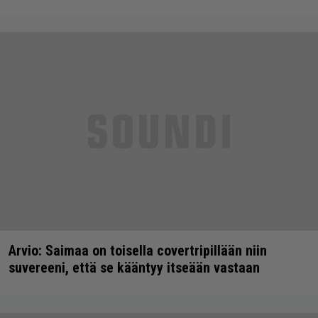
Arvio: Saimaa on toisella covertripillään niin
suvereeni, että se kääntyy itseään vastaan