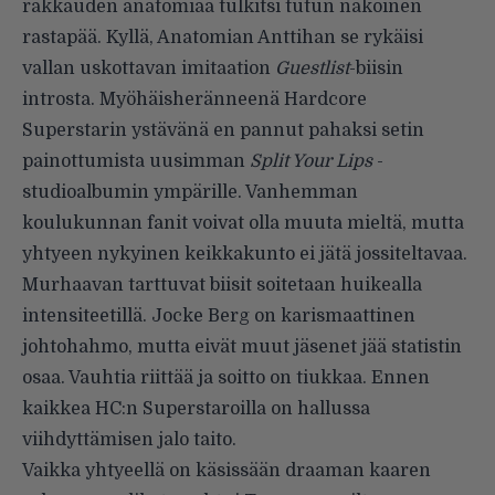
rakkauden anatomiaa tulkitsi tutun näköinen
rastapää. Kyllä, Anatomian Anttihan se rykäisi
vallan uskottavan imitaation
Guestlist
-biisin
introsta. Myöhäisheränneenä Hardcore
Superstarin ystävänä en pannut pahaksi setin
painottumista uusimman
Split Your Lips
-
studioalbumin ympärille. Vanhemman
koulukunnan fanit voivat olla muuta mieltä, mutta
yhtyeen nykyinen keikkakunto ei jätä jossiteltavaa.
Murhaavan tarttuvat biisit soitetaan huikealla
intensiteetillä. Jocke Berg on karismaattinen
johtohahmo, mutta eivät muut jäsenet jää statistin
osaa. Vauhtia riittää ja soitto on tiukkaa. Ennen
kaikkea HC:n Superstaroilla on hallussa
viihdyttämisen jalo taito.
Vaikka yhtyeellä on käsissään draaman kaaren