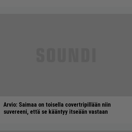
Arvio: Saimaa on toisella covertripillään niin
suvereeni, että se kääntyy itseään vastaan