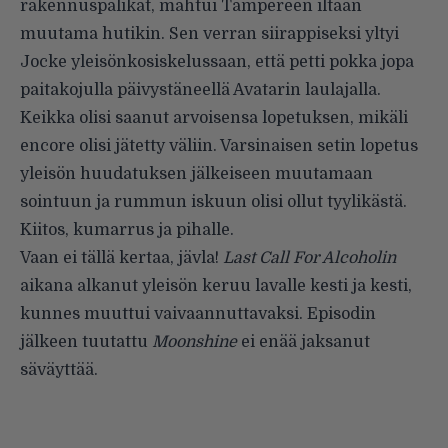
rakennuspalikat, mahtui Tampereen iltaan
muutama hutikin. Sen verran siirappiseksi yltyi
Jocke yleisönkosiskelussaan, että petti pokka jopa
paitakojulla päivystäneellä Avatarin laulajalla.
Keikka olisi saanut arvoisensa lopetuksen, mikäli
encore olisi jätetty väliin. Varsinaisen setin lopetus
yleisön huudatuksen jälkeiseen muutamaan
sointuun ja rummun iskuun olisi ollut tyylikästä.
Kiitos, kumarrus ja pihalle.
Vaan ei tällä kertaa, jävla!
Last Call For Alcoholin
aikana alkanut yleisön keruu lavalle kesti ja kesti,
kunnes muuttui vaivaannuttavaksi. Episodin
jälkeen tuutattu
Moonshine
ei enää jaksanut
säväyttää.