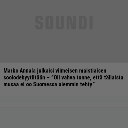
Marko Annala julkaisi viimeisen maistiaisen
soolodebyytiltään – ”Oli vahva tunne, että tällaista
musaa ei oo Suomessa aiemmin tehty”