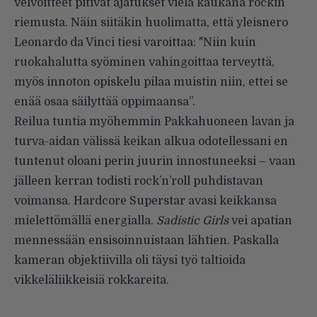
velvoitteet pitivät ajatukset vielä kaukana rockin
riemusta.
Näin siitäkin huolimatta, että yleisnero
Leonardo da Vinci tiesi varoittaa: "Niin kuin
ruokahalutta syöminen vahingoittaa terveyttä,
myös innoton opiskelu pilaa muistin niin, ettei se
enää osaa säilyttää oppimaansa”.
Reilua tuntia myöhemmin Pakkahuoneen lavan ja
turva-aidan välissä keikan alkua odotellessani en
tuntenut oloani perin juurin innostuneeksi – vaan
jälleen kerran todisti rock’n’roll puhdistavan
voimansa. Hardcore Superstar avasi keikkansa
mielettömällä energialla.
Sadistic Girls
vei apatian
mennessään ensisoinnuistaan lähtien. Paskalla
kameran objektiivilla oli täysi työ taltioida
vikkeläliikkeisiä rokkareita.