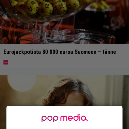
Eurojackpotista 80 000 euroa Suomeen – tänne