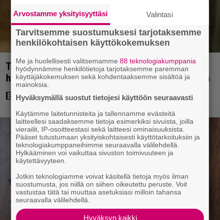
Arvostamme yksityisyyttäsi
Valintasi
Tarvitsemme suostumuksesi tarjotaksemme
henkilökohtaisen käyttökokemuksen
Me ja huolellisesti valitsemamme
88 teknologiakumppania
Tänän tv:ssä: Esko Salminen ja Satu Silvo tekevät
hyödynnämme henkilötietoja tarjotaksemme paremman
hienot pääroolit vuoden 1984 menestyselokuvassa
käyttäjäkokemuksen sekä kohdentaaksemme sisältöä ja
mainoksia.
Hyväksymällä suostut tietojesi käyttöön seuraavasti
Käytämme laitetunnisteita ja tallennamme evästeitä
laitteellesi saadaksemme tietoja esimerkiksi sivuista, joilla
vierailit, IP-osoitteestasi sekä laitteesi ominaisuuksista.
Pääset tutustumaan yksityiskohtaisesti käyttötarkoituksiin ja
teknologiakumppaneihimme seuraavalla välilehdellä.
Hylkääminen voi vaikuttaa sivuston toimivuuteen ja
käytettävyyteen.
Jotkin teknologiamme voivat käsitellä tietoja myös ilman
suostumusta, jos niillä on siihen oikeutettu peruste. Voit
vastustaa tätä tai muuttaa asetuksiasi milloin tahansa
seuraavalla välilehdellä.
Hyväksyn kaikki