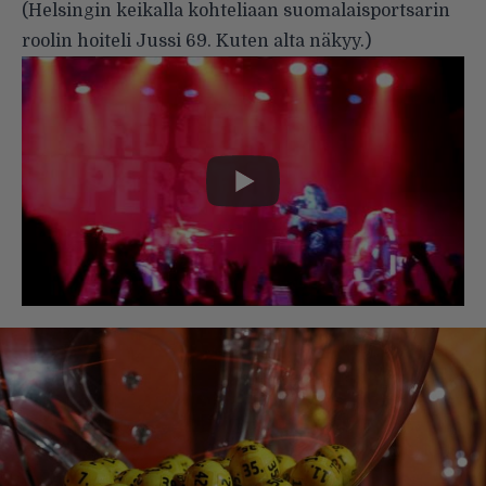
(Helsingin keikalla kohteliaan suomalaisportsarin
roolin hoiteli Jussi 69. Kuten alta näkyy.)