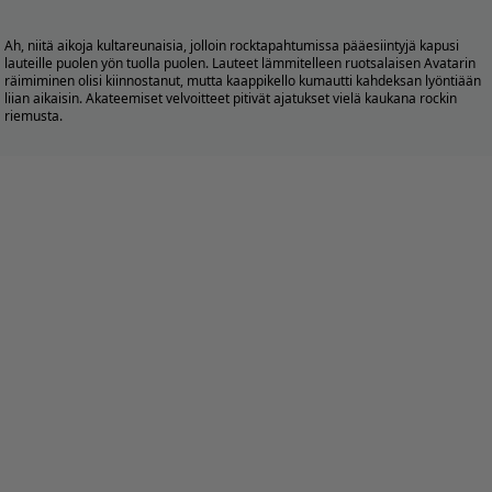
Ah, niitä aikoja kultareunaisia, jolloin rocktapahtumissa pääesiintyjä kapusi
lauteille puolen yön tuolla puolen. Lauteet lämmitelleen ruotsalaisen Avatarin
räimiminen olisi kiinnostanut, mutta kaappikello kumautti kahdeksan lyöntiään
liian aikaisin. Akateemiset velvoitteet pitivät ajatukset vielä kaukana rockin
riemusta.