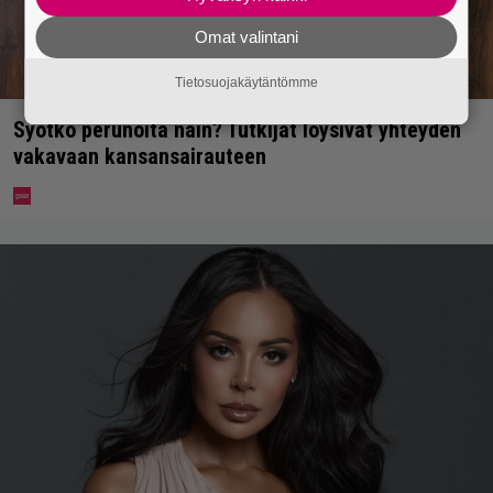
Omat valintani
Tietosuojakäytäntömme
Syötkö perunoita näin? Tutkijat löysivät yhteyden
vakavaan kansansairauteen