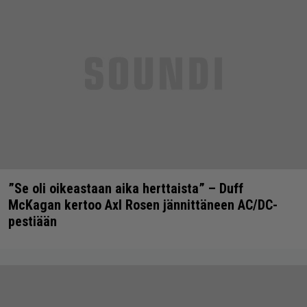
”Se oli oikeastaan aika herttaista” – Duff
McKagan kertoo Axl Rosen jännittäneen AC/DC-
pestiään