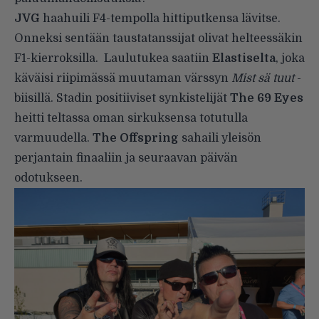
JVG
haahuili F4-tempolla hittiputkensa lävitse.
Onneksi sentään taustatanssijat olivat helteessäkin
F1-kierroksilla. Laulutukea saatiin
Elastiselta
, joka
käväisi riipimässä muutaman värssyn
Mist sä tuut
-
biisillä. Stadin positiiviset synkistelijät
The
69 Eyes
heitti teltassa oman sirkuksensa totutulla
varmuudella.
The Offspring
sahaili yleisön
perjantain finaaliin ja seuraavan päivän
odotukseen.