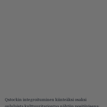
Qstockin integroituminen kiinteäksi osaksi
oululaista kulttuuritarjontaa nähtiin positiivisena: