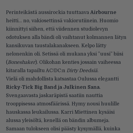
Perinteikästä aussirockia tuuttaava
Airbourne
heitti… no, vakiosettinsä vakiorutiinein. Huomio
kiinnittyi siihen, että viidennen studiolevyn
odotuksen alla bändi oli vaihtanut kolmannen lätyn
kansikuvan taustalakanakseen. Kelpo lätty
nelonenkin oli. Setissä oli mukana yksi ”uusi” biisi
(
Boneshaker
). Olikohan kenties jossain vaiheessa
kitaralla tapailtu
AC/DC
:n
Dirty Deedsiä
.
Vielä oli mahdollista katsastaa Oulussa elegantti
Ricky-Tick Big Band
ja Julkinen Sana
.
Svengaavasta jaskaräpistä saatiin nauttia
trooppisessa atmosfäärissä. Hymy nousi huulille
hauskassa leukailussa. Karri Miettinen kysäisi
alussa yleisöltä, kenellä on bändin albumeja.
Samaan tulokseen olisi päästy kysymällä, kuinka