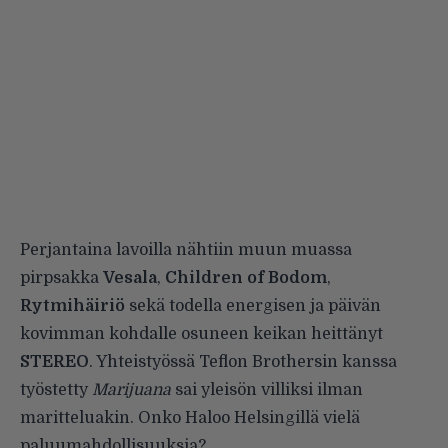
Perjantaina lavoilla nähtiin muun muassa
pirpsakka
Vesala
,
Children of Bodom
,
Rytmihäiriö
sekä todella energisen ja päivän
kovimman kohdalle osuneen keikan heittänyt
STEREO
. Yhteistyössä
Teflon Brothersin
kanssa
työstetty
Marijuana
sai yleisön villiksi ilman
maritteluakin. Onko
Haloo Helsingillä
vielä
paluumahdollisuuksia?