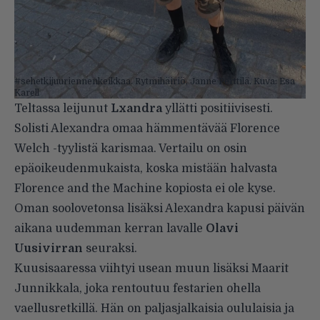
#sehetkijuuriennenkeikkaa. Rytmihäiriö, Janne Perttilä. Kuva: Esa
Karell
Teltassa leijunut
Lxandra
yllätti positiivisesti.
Solisti
Alexandra
omaa hämmentävää
Florence
Welch
-tyylistä karismaa. Vertailu on osin
epäoikeudenmukaista, koska mistään halvasta
Florence and the Machine
kopiosta ei ole kyse.
Oman soolovetonsa lisäksi Alexandra kapusi päivän
aikana uudemman kerran lavalle
Olavi
Uusivirran
seuraksi.
Kuusisaaressa viihtyi usean muun lisäksi Maarit
Junnikkala, joka rentoutuu festarien ohella
vaellusretkillä. Hän on paljasjalkaisia oululaisia ja