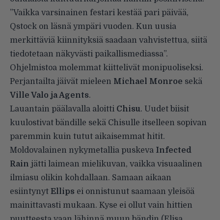
”Vaikka varsinainen festari kestää pari päivää,
Qstock on läsnä ympäri vuoden. Kun uusia
merkittäviä kiinnityksiä saadaan vahvistettua, siitä
tiedotetaan näkyvästi paikallismediassa”.
Ohjelmistoa molemmat kiittelivät monipuoliseksi.
Perjantailta jäivät mieleen
Michael Monroe
sekä
Ville Valo ja Agents
.
Lauantain päälavalla aloitti
Chisu
. Uudet biisit
kuulostivat bändille sekä Chisulle itselleen sopivan
paremmin kuin tutut aikaisemmat hitit.
Moldovalainen nykymetallia puskeva
Infected
Rain
jätti laimean mielikuvan, vaikka visuaalinen
ilmiasu olikin kohdallaan. Samaan aikaan
esiintynyt
Ellips
ei onnistunut saamaan yleisöä
mainittavasti mukaan. Kyse ei ollut vain hittien
puutteesta vaan lähinnä muun bändin (
Elisa