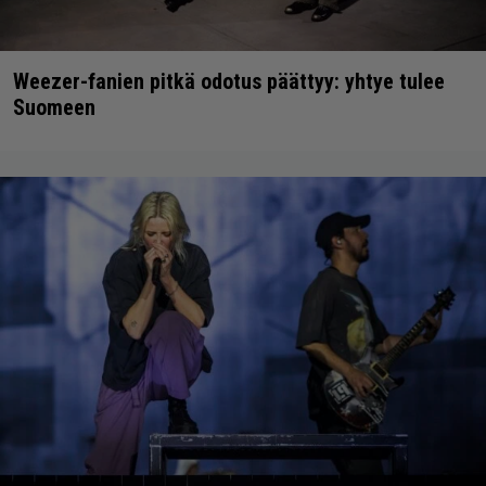
Weezer-fanien pitkä odotus päättyy: yhtye tulee
Suomeen