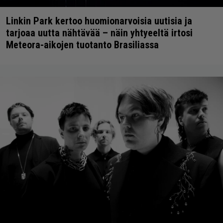
Linkin Park kertoo huomionarvoisia uutisia ja
tarjoaa uutta nähtävää – näin yhtyeeltä irtosi
Meteora-aikojen tuotanto Brasiliassa