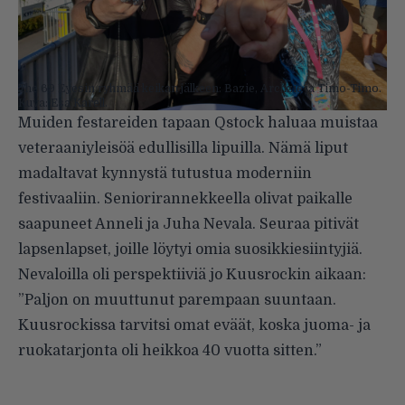
The 69 Eyesin ryhmää keikan jälkeen: Bazie, Archzie ja Timo-Timo.
Kuva: Esa Karell.
Muiden festareiden tapaan Qstock haluaa muistaa
veteraaniyleisöä edullisilla lipuilla. Nämä liput
madaltavat kynnystä tutustua moderniin
festivaaliin.
Seniorirannekkeella olivat paikalle
saapuneet Anneli ja Juha Nevala. Seuraa pitivät
lapsenlapset, joille löytyi omia suosikkiesiintyjiä.
Nevaloilla oli perspektiiviä jo Kuusrockin aikaan:
”
Paljon on muuttunut parempaan suuntaan.
Kuusrockissa tarvitsi omat eväät, koska juoma- ja
ruokatarjonta oli heikkoa 40 vuotta sitten.”