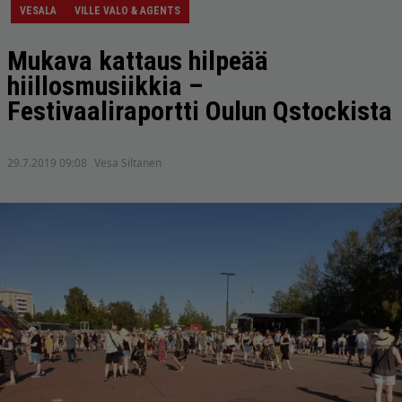
VESALA
VILLE VALO & AGENTS
Mukava kattaus hilpeää
hiillosmusiikkia –
Festivaaliraportti Oulun Qstockista
29.7.2019 09:08
Vesa Siltanen