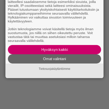
laitteellesi saadaksemme tietoja esimerkiksi sivuista, joilla
hyvin kestää pidempäänkin.
vierailit, IP-osoitteestasi sekä laitteesi ominaisuuksista.
Pääset tutustumaan yksityiskohtaisesti käyttötarkoituksiin ja
teknologiakumppaneihimme seuraavalla välilehdellä.
Hylkääminen voi vaikuttaa sivuston toimivuuteen ja
käytettävyyteen.
Jotkin teknologiamme voivat käsitellä tietoja myös ilman
suostumusta, jos niillä on siihen oikeutettu peruste. Voit
vastustaa tätä tai muuttaa asetuksiasi milloin tahansa
seuraavalla välilehdellä.
Hyväksyn kaikki
Omat valintani
Tietosuojakäytäntömme