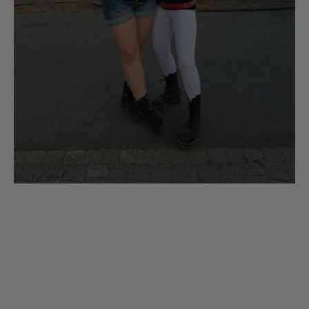
#sehetkijuuriennenkeikkaa. Barbe-Q-Barbies, Ekkis ja Niki. Kuva:
Esa Karell