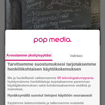
Paikallinen seurakunta muisti janoisia hengellisillä nektareilla. Kuva:
Esa Karell
Festivaalin logistiikka toimi metronomin
Arvostamme yksityisyyttäsi
varmuudella. Ainoasta havaitusta myöhästymisestä
Valintasi
vastasi ruotsalainen
Smash Into Pieces
, joka
Tarvitsemme suostumuksesi tarjotaksemme
menetti 20 minuuttia soittoaikaa alusta. Harva
henkilökohtaisen käyttökokemuksen
setin kuullut tosin lienee pahoitellut tapahtunutta.
Me ja huolellisesti valitsemamme
88 teknologiakumppania
Päivän kohokohdaksi nousi
Kingston Wall
hyödynnämme henkilötietoja tarjotaksemme paremman
käyttäjäkokemuksen sekä kohdentaaksemme sisältöä ja
tribuutti, jossa vaikuttavat
Von Hertzen
-veljesten
mainoksia.
lisäksi alkuperäisjäsenet
Sami Kuoppamäki
ja
Hyväksymällä suostut tietojesi käyttöön seuraavasti
Jukka Jylli
. Maaginen
Stuldt Håjt
olisi hyvin voinut
Käytämme laitetunnisteita ja tallennamme evästeitä