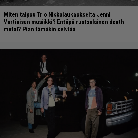
Miten taipuu Trio Niskalaukaukselta Jenni
Vartiaisen musiikki? Entäpä ruotsalainen death
metal? Pian tämäkin selviää