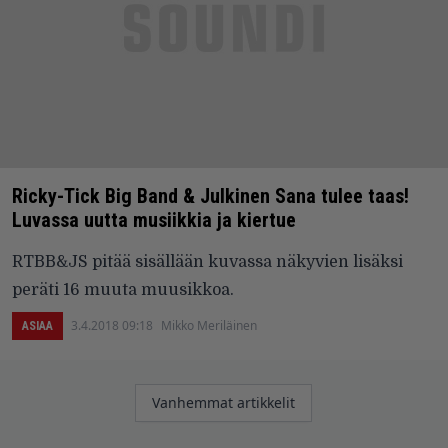
Ricky-Tick Big Band & Julkinen Sana tulee taas!
Luvassa uutta musiikkia ja kiertue
RTBB&JS pitää sisällään kuvassa näkyvien lisäksi
peräti 16 muuta muusikkoa.
3.4.2018 09:18
Mikko Meriläinen
ASIAA
Artikkelien
Vanhemmat artikkelit
selaus