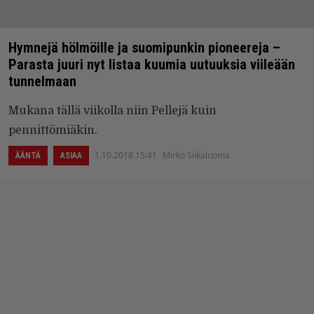
Hymnejä hölmöille ja suomipunkin pioneereja –
Parasta juuri nyt listaa kuumia uutuuksia viileään
tunnelmaan
Mukana tällä viikolla niin Pellejä kuin
pennittömiäkin.
1.10.2018 15:41
Mirko Siikaluoma
ÄÄNTÄ
ASIAA