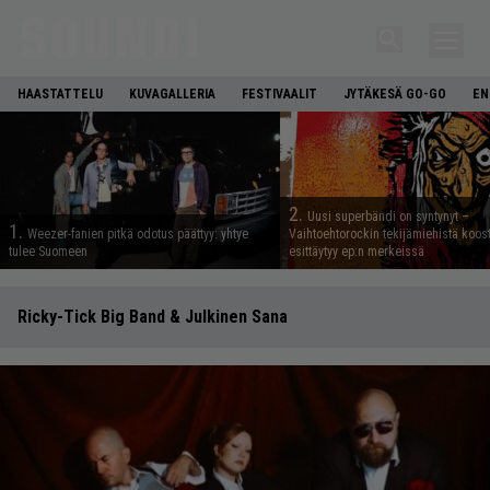
HAASTATTELU
KUVAGALLERIA
FESTIVAALIT
JYTÄKESÄ GO-GO
EN
2.
Uusi superbändi on syntynyt –
1.
Weezer-fanien pitkä odotus päättyy: yhtye
Vaihtoehtorockin tekijämiehistä koos
tulee Suomeen
esittäytyy ep:n merkeissä
Ricky-Tick Big Band & Julkinen Sana