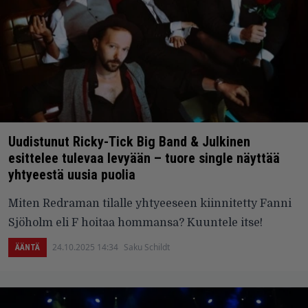
Uudistunut Ricky-Tick Big Band & Julkinen
esittelee tulevaa levyään – tuore single näyttää
yhtyeestä uusia puolia
Miten Redraman tilalle yhtyeeseen kiinnitetty Fanni
Sjöholm eli F hoitaa hommansa? Kuuntele itse!
24.10.2025 14:34
Saku Schildt
ÄÄNTÄ