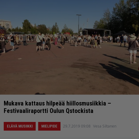
Mukava kattaus hilpeää hiillosmusiikkia –
Festivaaliraportti Oulun Qstockista
29.7.2019 09:08
Vesa Siltanen
ELÄVÄ MUSIIKKI
MIELIPIDE