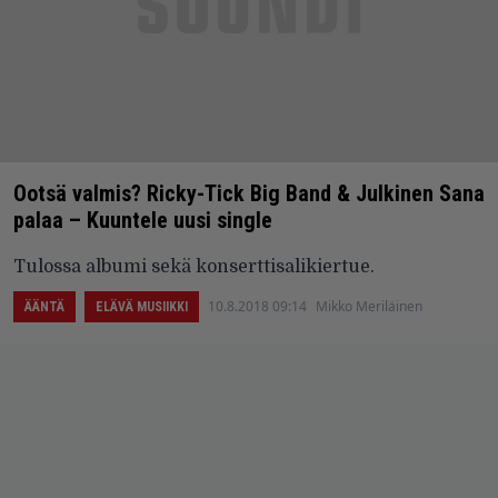
Ootsä valmis? Ricky-Tick Big Band & Julkinen Sana
palaa – Kuuntele uusi single
Tulossa albumi sekä konserttisalikiertue.
10.8.2018 09:14
Mikko Meriläinen
ÄÄNTÄ
ELÄVÄ MUSIIKKI