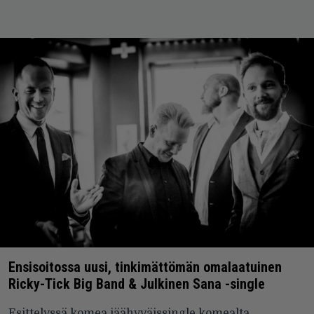
Ensisoitossa uusi, tinkimättömän omalaatuinen
Ricky-Tick Big Band & Julkinen Sana -single
Esittelyssä komea jäähyväissingle komealta