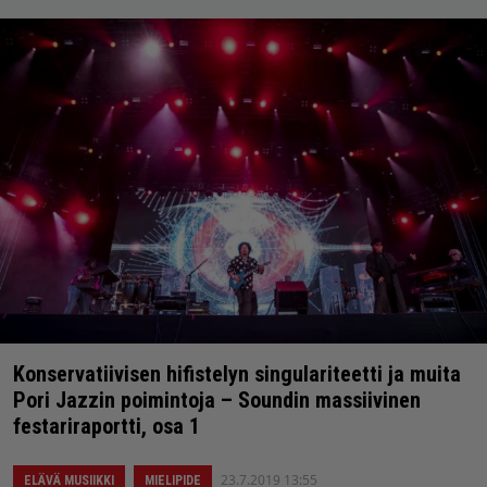
Konservatiivisen hifistelyn singulariteetti ja muita
Pori Jazzin poimintoja – Soundin massiivinen
festariraportti, osa 1
23.7.2019 13:55
ELÄVÄ MUSIIKKI
MIELIPIDE