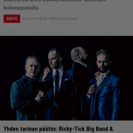
kokoonpanolta.
6.6.2019 08:00
Mikko Meriläinen
ÄÄNTÄ
Yhden tarinan päätös: Ricky-Tick Big Band &