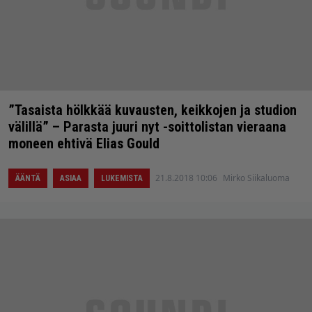
”Tasaista hölkkää kuvausten, keikkojen ja studion
välillä” – Parasta juuri nyt -soittolistan vieraana
moneen ehtivä Elias Gould
21.8.2018 10:06
Mirko Siikaluoma
ÄÄNTÄ
ASIAA
LUKEMISTA