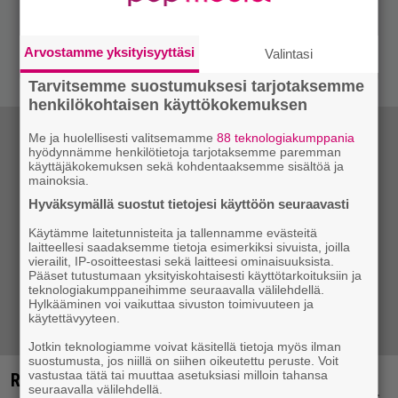
Arvostamme yksityisyyttäsi
Valintasi
Tarvitsemme suostumuksesi tarjotaksemme
henkilökohtaisen käyttökokemuksen
Me ja huolellisesti valitsemamme
88 teknologiakumppania
hyödynnämme henkilötietoja tarjotaksemme paremman
käyttäjäkokemuksen sekä kohdentaaksemme sisältöä ja
mainoksia.
Hyväksymällä suostut tietojesi käyttöön seuraavasti
Käytämme laitetunnisteita ja tallennamme evästeitä
laitteellesi saadaksemme tietoja esimerkiksi sivuista, joilla
vierailit, IP-osoitteestasi sekä laitteesi ominaisuuksista.
Pääset tutustumaan yksityiskohtaisesti käyttötarkoituksiin ja
teknologiakumppaneihimme seuraavalla välilehdellä.
Hylkääminen voi vaikuttaa sivuston toimivuuteen ja
käytettävyyteen.
Jotkin teknologiamme voivat käsitellä tietoja myös ilman
suostumusta, jos niillä on siihen oikeutettu peruste. Voit
vastustaa tätä tai muuttaa asetuksiasi milloin tahansa
Ricky-Tick Big Band & Julkinen sana päästi
seuraavalla välilehdellä.