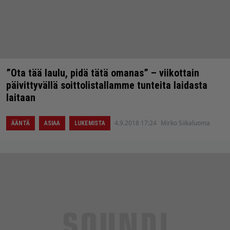
”Ota tää laulu, pidä tätä omanas” – viikottain
päivittyvällä soittolistallamme tunteita laidasta
laitaan
4.9.2018 17:24
Mirko Siikaluoma
ÄÄNTÄ
ASIAA
LUKEMISTA