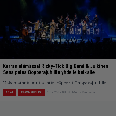
Kerran elämässä! Ricky-Tick Big Band & Julkinen
Sana palaa Oopperajuhlille yhdelle keikalle
Uskomatonta mutta totta: räppärit Oopperajuhlilla!
17.2.2022 08:58
Mikko Meriläinen
ASIAA
ELÄVÄ MUSIIKKI