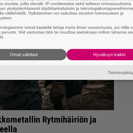
i sivuista, joilla vierailit, IP-osoitteestasi sekä laitteesi ominaisuuksista
an yksityiskohtaisesti käyttötarkoituksiin ja teknologiakumppaneihimm
la välilehdellä. Hylkääminen voi vaikuttaa sivuston toimivuuteen ja
yyteen.
knologiamme voivat käsitellä tietoja myös ilman suostumusta, jos niillä o
u peruste. Voit vastustaa tätä tai muuttaa asetuksiasi milloin tahansa se
lä.
Omat valintani
Hyväksyn kaikki
Tietosuojak
kometallin Rytmihäiriön ja
ueella