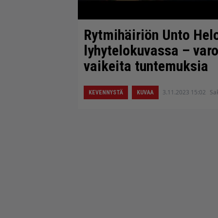
Rytmihäiriön Unto Helo
lyhytelokuvassa – varo
vaikeita tuntemuksia
3.11.2023 15:02
Sak
KEVENNYSTÄ
KUVAA