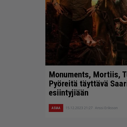
Monuments, Mortiis, T
Pyöreitä täyttävä Saar
esiintyjiään
15.12.2023 21:27
Anssi Eriksson
ASIAA