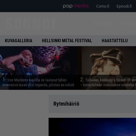
Como.fi
Episodi.fi
ETUSIVU
UUTIS
KUVAGALLERIA
HELLSINKI METAL FESTIVAL
HAASTATTELU
1.
2.
Iron Maidenin keulilla on laulanut tähän
Tällainen keikkajyrä Queen oli e
mennessä tasan yksi legenda, julistaa ex-solisti
– katso tulinen livetallenne vuodelta
Rytmihäiriö