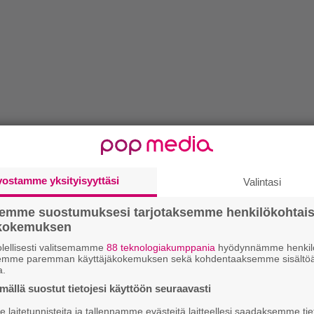
vostamme yksityisyyttäsi
Valintasi
semme suostumuksesi tarjotaksemme henkilökohtai
ökokemuksen
lellisesti valitsemamme
88 teknologiakumppania
hyödynnämme henkilö
semme paremman käyttäjäkokemuksen sekä kohdentaaksemme sisältöä
a.
ällä suostut tietojesi käyttöön seuraavasti
laitetunnisteita ja tallennamme evästeitä laitteellesi saadaksemme tie