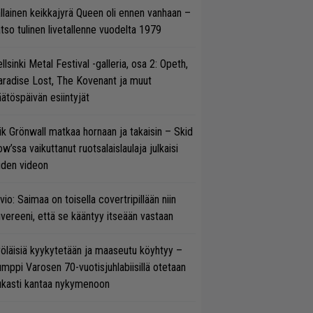
llainen keikkajyrä Queen oli ennen vanhaan –
tso tulinen livetallenne vuodelta 1979
llsinki Metal Festival -galleria, osa 2: Opeth,
radise Lost, The Kovenant ja muut
ätöspäivän esiintyjät
ik Grönwall matkaa hornaan ja takaisin – Skid
w’ssa vaikuttanut ruotsalaislaulaja julkaisi
uden videon
vio: Saimaa on toisella covertripillään niin
vereeni, että se kääntyy itseään vastaan
öläisiä kyykytetään ja maaseutu köyhtyy –
mppi Varosen 70-vuotisjuhlabiisillä otetaan
ukasti kantaa nykymenoon