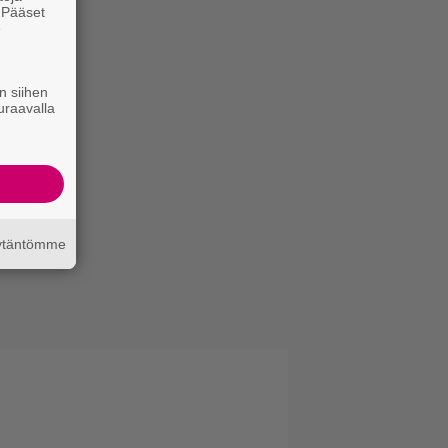
. Pääset
e
n siihen
uraavalla
äytäntömme