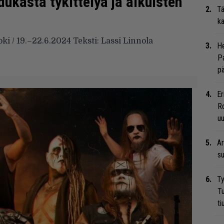
ukasta tykittelyä ja aikuisten
Tä
ka
 / 19.–22.6.2024 Teksti: Lassi Linnola
He
Pa
pä
Er
Ro
u
Ar
su
Ty
Tu
ti