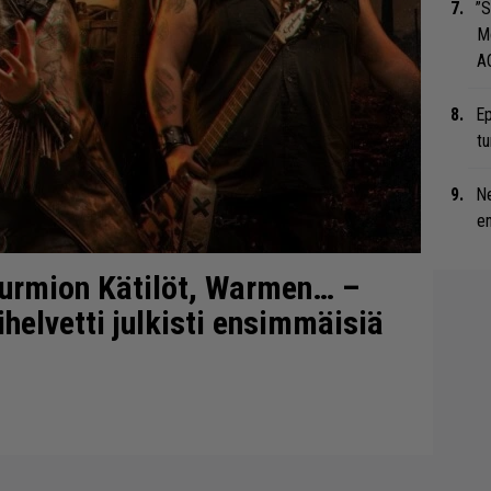
”S
M
A
Ep
tu
Ne
en
urmion Kätilöt, Warmen… –
ihelvetti julkisti ensimmäisiä