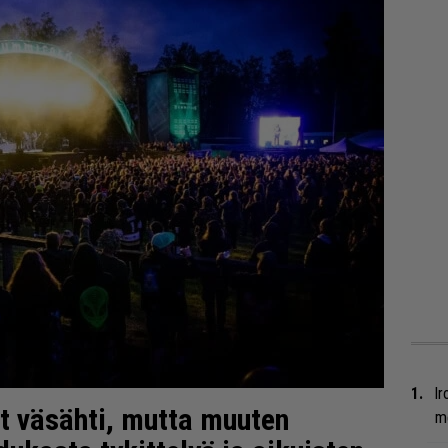
Ir
t väsähti, mutta muuten
me