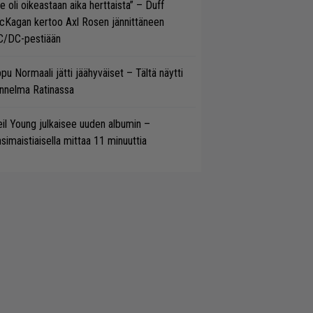
e oli oikeastaan aika herttaista” – Duff
cKagan kertoo Axl Rosen jännittäneen
C/DC-pestiään
pu Normaali jätti jäähyväiset – Tältä näytti
nnelma Ratinassa
il Young julkaisee uuden albumin –
simaistiaisella mittaa 11 minuuttia