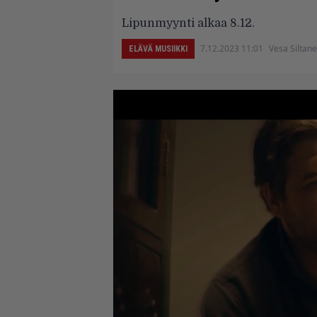
Lipunmyynti alkaa 8.12.
7.12.2023 11:01
Vesa Siltan
ELÄVÄ MUSIIKKI