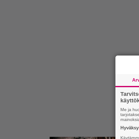
Ar
Tarvit
käytt
Me ja huo
tarjotak
mainoksi
Hyväksym
Käytämme 