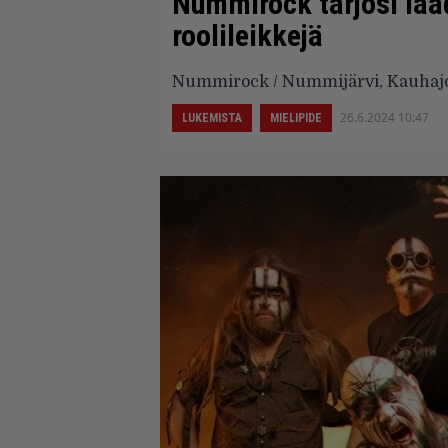
Nummirock tarjosi laad
roolileikkejä
Nummirock / Nummijärvi, Kauhajoki
26.6.2024 10:47
LUKEMISTA
MIELIPIDE