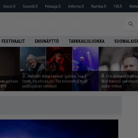
Voice.fi
Soundi.fi
Pelaaja.fi
Inferno.fi
Rumba.fi
Tilt.fi
Metel
ET
LEVYARVIOT
JUTUT
LEHTI
FESTIVAALIT
ENSINÄYTTÖ
TARKKAILULUOKKA
SUOMALAISE
3.
4.
Hellsinki Metal Festival -galleria, osa 2:
Erik Grönwall matkaa
nnen vanhaan
Opeth, Paradise Lost, The Kovenant ja muut
Skid Row’ssa vaikuttanut 
 1979
päätöspäivän esiintyjät
uuden videon