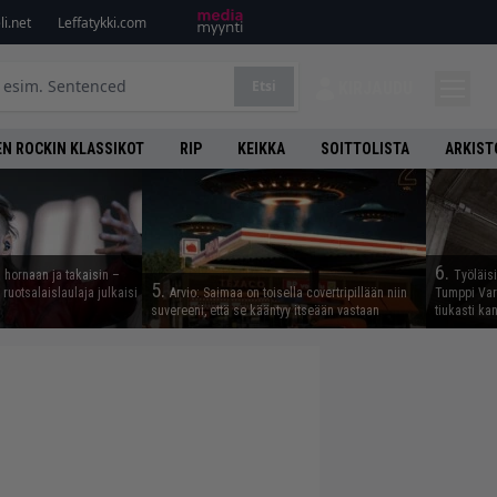
i.net
Leffatykki.com
Etsi
KIRJAUDU
N ROCKIN KLASSIKOT
RIP
KEIKKA
SOITTOLISTA
ARKIST
6.
 hornaan ja takaisin –
Työläis
5.
ruotsalaislaulaja julkaisi
Arvio: Saimaa on toisella covertripillään niin
Tumppi Varo
suvereeni, että se kääntyy itseään vastaan
tiukasti k