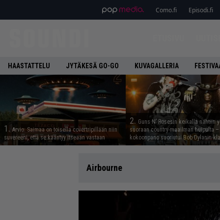
Como.fi
Episodi.fi
ETUSIVU
UUTIS
HAASTATTELU
JYTÄKESÄ GO-GO
KUVAGALLERIA
FESTIVA
2.
Guns N’ Rosesin keikalla nähtiin y
1.
Arvio: Saimaa on toisella covertripillään niin
suoraan country-maailman huipulta –
suvereeni, että se kääntyy itseään vastaan
kokoonpano suoriutui Bob Dylanin kl
Airbourne