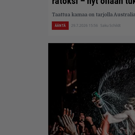
ratoksi – nyt ollaan t
Taattua kamaa on tarjolla Australia
29.7.2026 15:56
Saku Schildt
ÄÄNTÄ