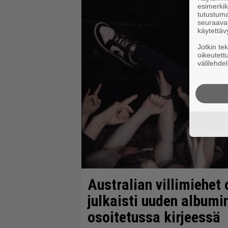
esimerkiks
tutustuma
seuraaval
käytettäv
Jotkin te
oikeutett
välilehdel
Australian villimiehet 
julkaisti uuden albumi
osoitetussa kirjeessä