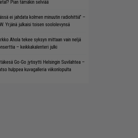
tal? Pian tämäkin selviää
ässä ei jahdata kolmen minuutin radiohittiä” –
W. Yrjänä julkaisi toisen soololevynsä
rkko Ahola tekee syksyn mittaan vain neljä
nserttia – keikkakalenteri julki
täkesä Go-Go jytisytti Helsingin Suvilahtea –
tso hulppea kuvagalleria viikonlopulta