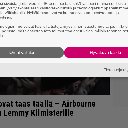
i sivuista, joilla vierailit, IP-osoitteestasi sekä laitteesi ominaisuuksista
an yksityiskohtaisesti käyttötarkoituksiin ja teknologiakumppaneihimm
la välilehdellä. Hylkääminen voi vaikuttaa sivuston toimivuuteen ja
yyteen.
knologiamme voivat käsitellä tietoja myös ilman suostumusta, jos niillä o
u peruste. Voit vastustaa tätä tai muuttaa asetuksiasi milloin tahansa se
lä.
Omat valintani
Hyväksyn kaikki
Tietosuojak
ovat taas täällä – Airbourne
n Lemmy Kilmisterille