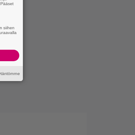
. Pääset
e
n siihen
uraavalla
äytäntömme