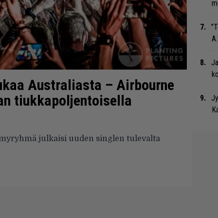
me
”T
A.
Ja
ko
kaa Australiasta – Airbourne
an tiukkapoljentoisella
Jy
Ka
yryhmä julkaisi uuden singlen tulevalta