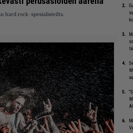
ukevasti perusasioiden äärellä
Gu
su
n hard rock -spesialisteilta.
ko
Ma
so
tä
Se
Ma
uu
”S
M
A
Mi
Va