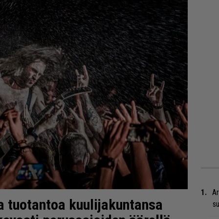
Ar
ta tuotantoa kuulijakuntansa
su