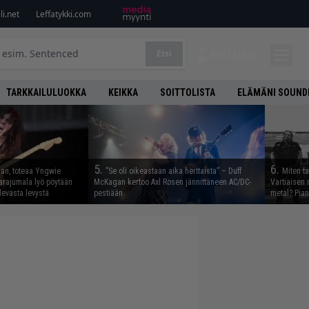
i.net
Leffatykki.com
Etsi
KIRJAUDU
TARKKAILULUOKKA
KEIKKA
SOITTOLISTA
ELÄMÄNI SOUND
5.
6.
aan, toteaa Yngwie
”Se oli oikeastaan aika herttaista” – Duff
Miten t
arajumala lyö pöytään
McKagan kertoo Axl Rosen jännittäneen AC/DC-
Vartiaisen 
levasta levystä
pestiään
metal? Pian