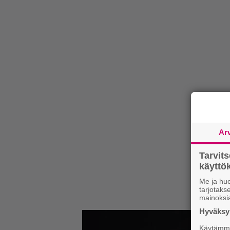
Ar
Tarvit
käytt
Me ja huo
tarjotak
mainoksi
Hyväksym
Käytämme 