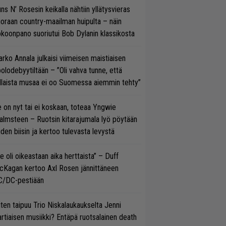
ns N’ Rosesin keikalla nähtiin yllätysvieras
oraan country-maailman huipulta – näin
koonpano suoriutui Bob Dylanin klassikosta
rko Annala julkaisi viimeisen maistiaisen
olodebyytiltään – ”Oli vahva tunne, että
llaista musaa ei oo Suomessa aiemmin tehty”
 on nyt tai ei koskaan, toteaa Yngwie
lmsteen – Ruotsin kitarajumala lyö pöytään
den biisin ja kertoo tulevasta levystä
e oli oikeastaan aika herttaista” – Duff
cKagan kertoo Axl Rosen jännittäneen
C/DC-pestiään
ten taipuu Trio Niskalaukaukselta Jenni
rtiaisen musiikki? Entäpä ruotsalainen death