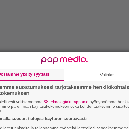
vostamme yksityisyyttäsi
Valintasi
semme suostumuksesi tarjotaksemme henkilökohtai
ökokemuksen
lellisesti valitsemamme
88 teknologiakumppania
hyödynnämme henkilö
semme paremman käyttäjäkokemuksen sekä kohdentaaksemme sisältöä
a.
ällä suostut tietojesi käyttöön seuraavasti
laitetunnisteita ja tallennamme evästeitä laitteellesi saadaksemme tie