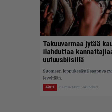
Takuuvarmaa jytää kau
ilahduttaa kannattajia
uutuusbiisillä
Suomeen loppukesästä saapuva rym
levyltään.
2.7.2026 14:20
Saku Schildt
ÄÄNTÄ