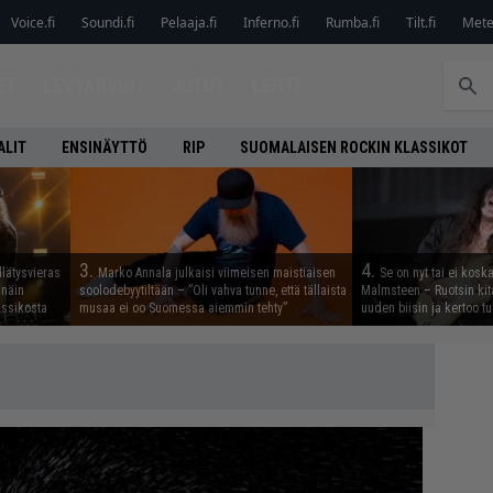
Voice.fi
Soundi.fi
Pelaaja.fi
Inferno.fi
Rumba.fi
Tilt.fi
Metel
ET
LEVYARVIOT
JUTUT
LEHTI
ALIT
ENSINÄYTTÖ
RIP
SUOMALAISEN ROCKIN KLASSIKOT
3.
4.
llätysvieras
Marko Annala julkaisi viimeisen maistiaisen
Se on nyt tai ei kosk
 näin
soolodebyytiltään – ”Oli vahva tunne, että tällaista
Malmsteen – Ruotsin kit
assikosta
musaa ei oo Suomessa aiemmin tehty”
uuden biisin ja kertoo tu