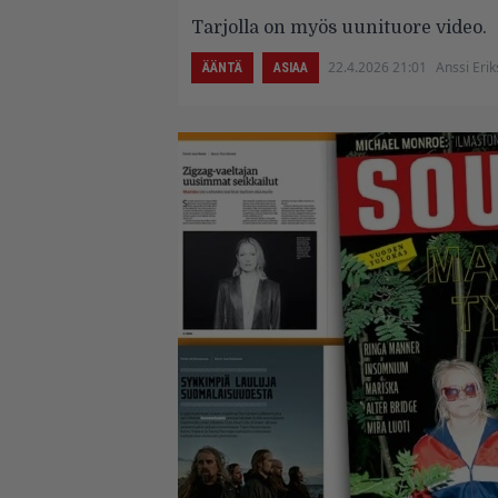
Tarjolla on myös uunituore video.
22.4.2026 21:01
Anssi Eri
ÄÄNTÄ
ASIAA