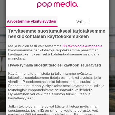
Arvostamme yksityisyyttäsi
Valintasi
Tarvitsemme suostumuksesi tarjotaksemme
henkilökohtaisen käyttökokemuksen
Me ja huolellisesti valitsemamme
88 teknologiakumppania
hyödynnämme henkilötietoja tarjotaksemme paremman
käyttäjäkokemuksen sekä kohdentaaksemme sisältöä ja
mainoksia.
Hyväksymällä suostut tietojesi käyttöön seuraavasti
Käytämme laitetunnisteita ja tallennamme evästeitä
laitteellesi saadaksemme tietoja esimerkiksi sivuista, joilla
vierailit, IP-osoitteestasi sekä laitteesi ominaisuuksista.
Pääset tutustumaan yksityiskohtaisesti käyttötarkoituksiin ja
teknologiakumppaneihimme seuraavalla välilehdellä.
Hylkääminen voi vaikuttaa sivuston toimivuuteen ja
käytettävyyteen.
Jotkin teknologiamme voivat käsitellä tietoja myös ilman
suostumusta, jos niillä on siihen oikeutettu peruste. Voit
vastustaa tätä tai muuttaa asetuksiasi milloin tahansa