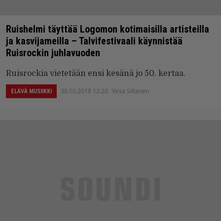
Ruishelmi täyttää Logomon kotimaisilla artisteilla
ja kasvijameilla – Talvifestivaali käynnistää
Ruisrockin juhlavuoden
Ruisrockia vietetään ensi kesänä jo 50. kertaa.
30.10.2018 12:20
Vesa Siltanen
ELÄVÄ MUSIIKKI