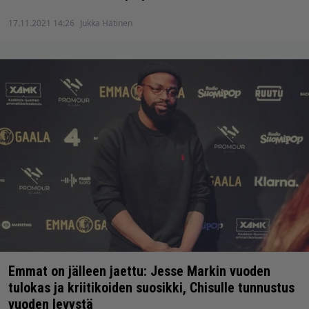
17.11.2021 14:26
Jukka Hätinen
Emmat on jälleen jaettu: Jesse Markin vuoden
tulokas ja kriitikoiden suosikki, Chisulle tunnustus
vuoden levystä