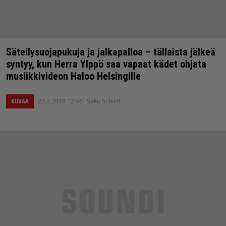
Säteilysuojapukuja ja jalkapalloa – tällaista jälkeä
syntyy, kun Herra Ylppö saa vapaat kädet ohjata
musiikkivideon Haloo Helsingille
23.2.2018 12:46
Saku Schildt
KUVAA