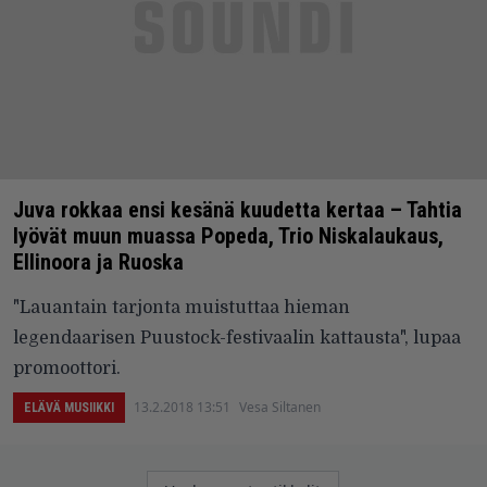
Juva rokkaa ensi kesänä kuudetta kertaa – Tahtia
lyövät muun muassa Popeda, Trio Niskalaukaus,
Ellinoora ja Ruoska
"Lauantain tarjonta muistuttaa hieman
legendaarisen Puustock-festivaalin kattausta", lupaa
promoottori.
13.2.2018 13:51
Vesa Siltanen
ELÄVÄ MUSIIKKI
Artikkelien