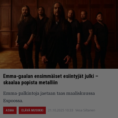
Emma-gaalan ensimmäiset esiintyjät julki –
skaalaa popista metalliin
Emma-palkintoja jaetaan taas maaliskuussa
Espoossa.
21.10.2025 10:33
Vesa Siltanen
ASIAA
ELÄVÄ MUSIIKKI