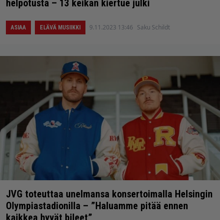
helpotusta – 13 keikan kiertue julki
9.11.2023 13:46
Saku Schildt
ASIAA
ELÄVÄ MUSIIKKI
JVG toteuttaa unelmansa konsertoimalla Helsingin
Olympiastadionilla – ”Haluamme pitää ennen
kaikkea hyvät bileet”