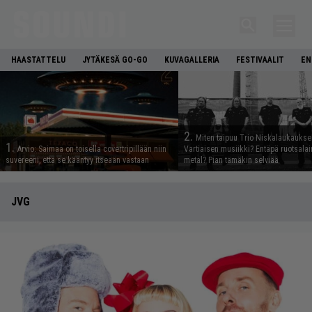
HAASTATTELU
JYTÄKESÄ GO-GO
KUVAGALLERIA
FESTIVAALIT
EN
2.
Miten taipuu Trio Niskalaukaukse
1.
Arvio: Saimaa on toisella covertripillään niin
Vartiaisen musiikki? Entäpä ruotsala
suvereeni, että se kääntyy itseään vastaan
metal? Pian tämäkin selviää
JVG