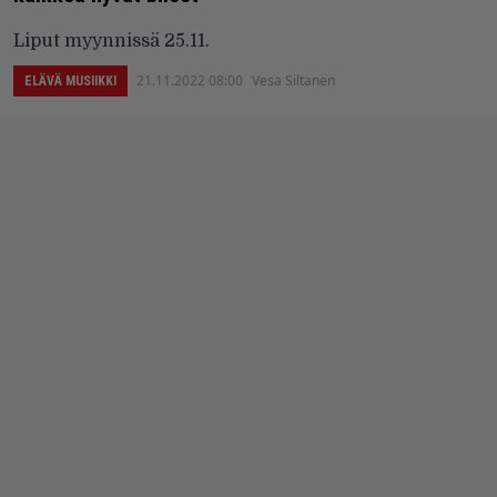
Liput myynnissä 25.11.
21.11.2022 08:00
Vesa Siltanen
ELÄVÄ MUSIIKKI