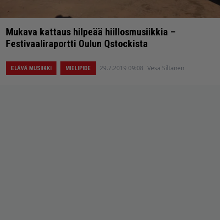
Mukava kattaus hilpeää hiillosmusiikkia –
Festivaaliraportti Oulun Qstockista
29.7.2019 09:08
Vesa Siltanen
ELÄVÄ MUSIIKKI
MIELIPIDE