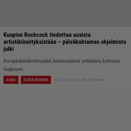
Kuopion Rockcock tiedottaa uusista
artistikiinnityksistään – päiväkohtainen ohjelmisto
julki
Kuopiolaisfestivaalin kotimaisten artistien kattaus
laajenee.
16.2.2018 10:23
Vesa Siltanen
ASIAA
ELÄVÄ MUSIIKKI