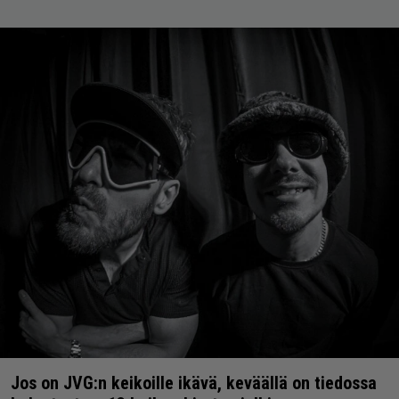
Jos on JVG:n keikoille ikävä, keväällä on tiedossa