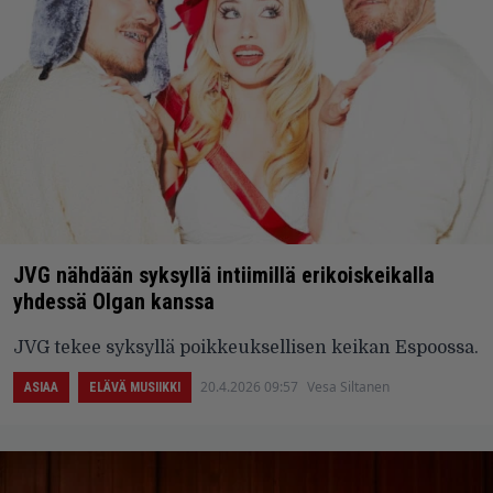
JVG nähdään syksyllä intiimillä erikoiskeikalla
yhdessä Olgan kanssa
JVG tekee syksyllä poikkeuksellisen keikan Espoossa.
20.4.2026 09:57
Vesa Siltanen
ASIAA
ELÄVÄ MUSIIKKI