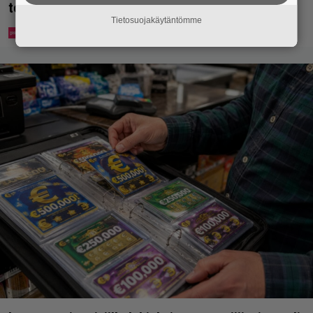
toivovat rangaistusta laiminlyönnistä
Tietosuojakäytäntömme