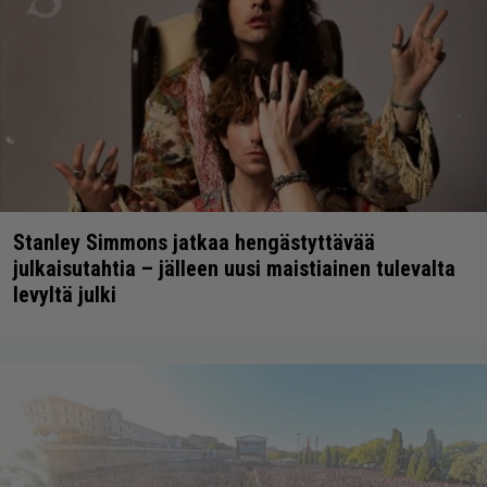
Stanley Simmons jatkaa hengästyttävää
julkaisutahtia – jälleen uusi maistiainen tulevalta
levyltä julki