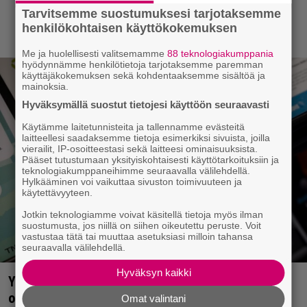
Tarvitsemme suostumuksesi tarjotaksemme
henkilökohtaisen käyttökokemuksen
Me ja huolellisesti valitsemamme
88 teknologiakumppania
hyödynnämme henkilötietoja tarjotaksemme paremman
käyttäjäkokemuksen sekä kohdentaaksemme sisältöä ja
mainoksia.
Hyväksymällä suostut tietojesi käyttöön seuraavasti
Käytämme laitetunnisteita ja tallennamme evästeitä
laitteellesi saadaksemme tietoja esimerkiksi sivuista, joilla
vierailit, IP-osoitteestasi sekä laitteesi ominaisuuksista.
Pääset tutustumaan yksityiskohtaisesti käyttötarkoituksiin ja
teknologiakumppaneihimme seuraavalla välilehdellä.
Hylkääminen voi vaikuttaa sivuston toimivuuteen ja
käytettävyyteen.
Jotkin teknologiamme voivat käsitellä tietoja myös ilman
suostumusta, jos niillä on siihen oikeutettu peruste. Voit
vastustaa tätä tai muuttaa asetuksiasi milloin tahansa
seuraavalla välilehdellä.
Hyväksyn kaikki
Yle: Uuden lain myötä työnhakijan täytyy kertoa
osaamisestaan julkisesti netissä – yrittäjät
Omat valintani