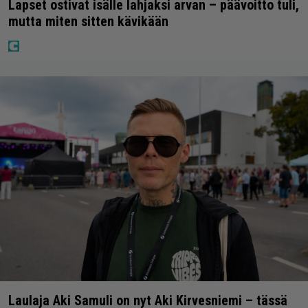
Lapset ostivat isälle lahjaksi arvan – päävoitto tuli,
mutta miten sitten kävikään
Laulaja Aki Samuli on nyt Aki Kirvesniemi – tässä