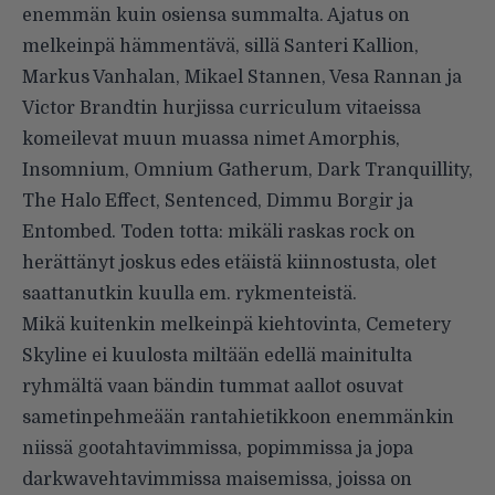
enemmän kuin osiensa summalta. Ajatus on
melkeinpä hämmentävä, sillä Santeri Kallion,
Markus Vanhalan, Mikael Stannen, Vesa Rannan ja
Victor Brandtin hurjissa curriculum vitaeissa
komeilevat muun muassa nimet Amorphis,
Insomnium, Omnium Gatherum, Dark Tranquillity,
The Halo Effect, Sentenced, Dimmu Borgir ja
Entombed. Toden totta: mikäli raskas rock on
herättänyt joskus edes etäistä kiinnostusta, olet
saattanutkin kuulla em. rykmenteistä.
Mikä kuitenkin melkeinpä kiehtovinta, Cemetery
Skyline ei kuulosta miltään edellä mainitulta
ryhmältä vaan bändin tummat aallot osuvat
sametinpehmeään rantahietikkoon enemmänkin
niissä gootahtavimmissa, popimmissa ja jopa
darkwavehtavimmissa maisemissa, joissa on