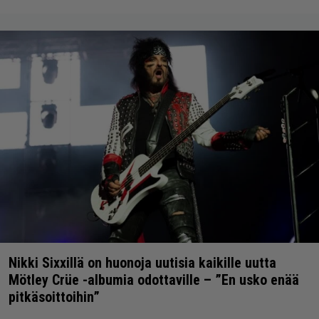
Nikki Sixxillä on huonoja uutisia kaikille uutta
Mötley Crüe -albumia odottaville – ”En usko enää
pitkäsoittoihin”