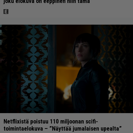
joku elokuva on eeppinen niin tämä”
Netflixistä poistuu 110 miljoonan scifi-
toimintaelokuva – ”Näyttää jumalaisen upealta”