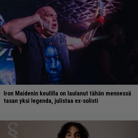
Iron Maidenin keulilla on laulanut tähän mennessä
tasan yksi legenda, julistaa ex-solisti