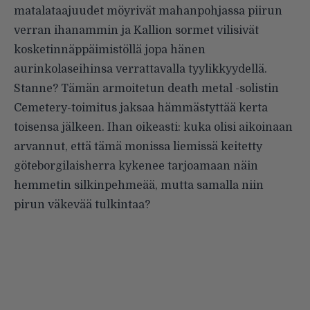
matalataajuudet möyrivät mahanpohjassa piirun
verran ihanammin ja Kallion sormet vilisivät
kosketinnäppäimistöllä jopa hänen
aurinkolaseihinsa verrattavalla tyylikkyydellä.
Stanne? Tämän armoitetun death metal -solistin
Cemetery-toimitus jaksaa hämmästyttää kerta
toisensa jälkeen. Ihan oikeasti: kuka olisi aikoinaan
arvannut, että tämä monissa liemissä keitetty
göteborgilaisherra kykenee tarjoamaan näin
hemmetin silkinpehmeää, mutta samalla niin
pirun väkevää tulkintaa?