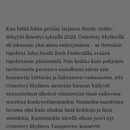
Kun hittiä hitiin perään tarjoava
Nordic Gothic
-
debyytti ilmestyi syksyllä 2024, Cemetery Skylinellä
oli takanaan yksi ainoa esiintyminen – se tietenkin
tapahtui John Smith Rock Festivalilla, eräänä
tapahtuman päänimistä. Niin keikka kuin pohjoista
tarttuvuutta pursuava ensialbumi saivat niin
hemmetin kiittävän ja ilahtuneen vastaanoton, että
Cemetery Skylinen aiemmin hieman häilyvät
suunnitelmat alkoivat viimeistään tässä vaiheessa
muuttua konkreettisemmiksi. Suomeksi sanottuna:
luvassa olisi kuin olisikin lisää keikkoja ja lisää
musiikkia. Kummankin äärellä ollaan juuri nyt.
Cemetery Skylinen Tampereen-konsertti