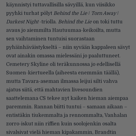
käynnistyi tuttavallisilla sävyillä, kun viisikko
pyyhki turhat pölyt
Behind the Lie
/
Torn Away
/
Darkest Night
-triolla.
Behind the Lie
on toki tuttu
avaus jo aiemmilta Hautuumaa-keikoilta, mutta
sen vaihtaminen tuntuisi suorastaan
pyhäinhäväistykseltä – niin syvään kappaleen sävyt
ovat ainakin omassa mielessäni jo paaluttuneet.
Cemetery Skyline oli teräkunnossa jo edellisellä
Suomen-kiertueella (aiheesta enemmän
täällä
),
mutta Tavara-aseman ilmassa leijui silti vahva
ajatus siitä, että mahtavien livesoundien
saattelemana CS tekee nyt kaiken hieman aiempaa
paremmin. Rannan biitti tuntui – samaan aikaan –
entistäkin tiukemmalta ja rennommalta, Vanhalan
zorro-iskut niin riffien kuin soolojenkin osalta
sivalsivat vielä hieman kipakammin, Brandtin