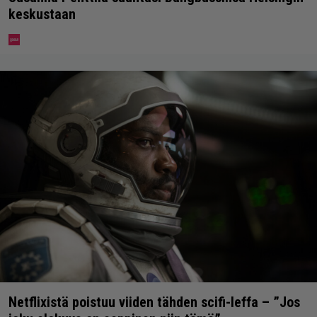
keskustaan
Netflixistä poistuu viiden tähden scifi-leffa – ”Jos