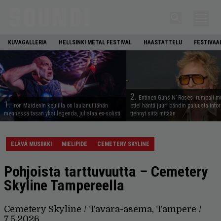
KUVAGALLERIA
HELLSINKI METAL FESTIVAL
HAASTATTELU
FESTIVAA
2.
Entinen Guns N’ Roses -rumpali mu
1.
Iron Maidenin keulilla on laulanut tähän
ettei häntä juuri bändin paluusta info
mennessä tasan yksi legenda, julistaa ex-solisti
tiennyt siitä mitään
ELÄVÄ MUSIIKKI
MIELIPIDE
CEMETERY SKYLINE
Pohjoista tarttuvuutta – Cemetery
Skyline Tampereella
Cemetery Skyline / Tavara-asema, Tampere /
7.5.2026