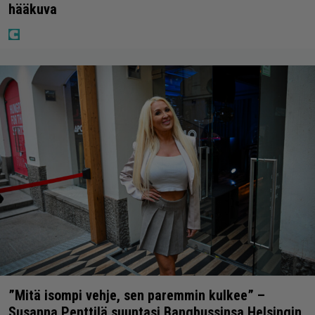
hääkuva
”Mitä isompi vehje, sen paremmin kulkee” –
Susanna Penttilä suuntasi Bangbussinsa Helsingin