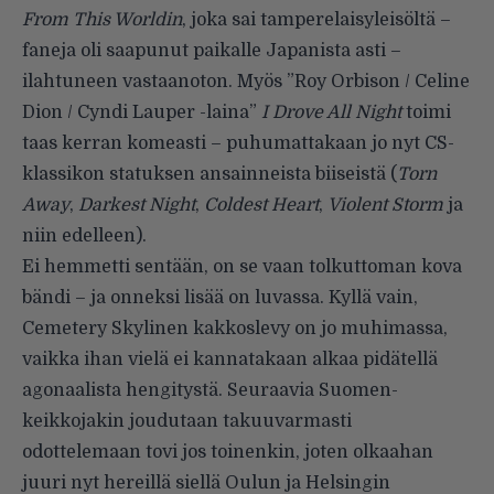
From This Worldin
, joka sai tamperelaisyleisöltä –
faneja oli saapunut paikalle Japanista asti –
ilahtuneen vastaanoton. Myös ”Roy Orbison / Celine
Dion / Cyndi Lauper -laina”
I Drove All Night
toimi
taas kerran komeasti – puhumattakaan jo nyt CS-
klassikon statuksen ansainneista biiseistä (
Torn
Away
,
Darkest Night
,
Coldest Heart
,
Violent Storm
ja
niin edelleen).
Ei hemmetti sentään, on se vaan tolkuttoman kova
bändi – ja onneksi lisää on luvassa. Kyllä vain,
Cemetery Skylinen kakkoslevy on jo muhimassa,
vaikka ihan vielä ei kannatakaan alkaa pidätellä
agonaalista hengitystä. Seuraavia Suomen-
keikkojakin joudutaan takuuvarmasti
odottelemaan tovi jos toinenkin, joten olkaahan
juuri nyt hereillä siellä Oulun ja Helsingin