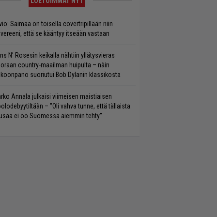
LUETUIMMAT NYT
vio: Saimaa on toisella covertripillään niin
vereeni, että se kääntyy itseään vastaan
ns N’ Rosesin keikalla nähtiin yllätysvieras
oraan country-maailman huipulta – näin
koonpano suoriutui Bob Dylanin klassikosta
rko Annala julkaisi viimeisen maistiaisen
olodebyytiltään – ”Oli vahva tunne, että tällaista
saa ei oo Suomessa aiemmin tehty”