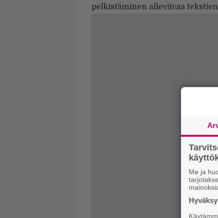
pelkistäminen alleviivaa tekstien 
Ar
Tarvit
käytt
Me ja huo
tarjotak
mainoksi
Hyväksym
Käytämme 