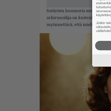
esimerkiks
tutustuma
Satiirista huumoria surumieleen o
seuraaval
käytettäv
arkirunoilija on kuitenkin liikkee
Jotkin te
myönnettävä, että miehen popimp
oikeutett
välilehdel