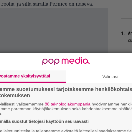
roolia, ja sillä saralla Pernice on naseva.
Ar
su
Ma
so
tä
vostamme yksityisyyttäsi
Valintasi
”S
semme suostumuksesi tarjotaksemme henkilökohtai
M
ökokemuksen
A
lellisesti valitsemamme
88 teknologiakumppania
hyödynnämme henkilö
semme paremman käyttäjäkokemuksen sekä kohdentaaksemme sisältöä
Gu
a.
su
ällä suostut tietojesi käyttöön seuraavasti
ko
laitetunnisteita ja tallennamme evästeitä laitteellesi saadaksemme tie