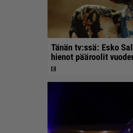
Tänän tv:ssä: Esko Sal
hienot pääroolit vuod