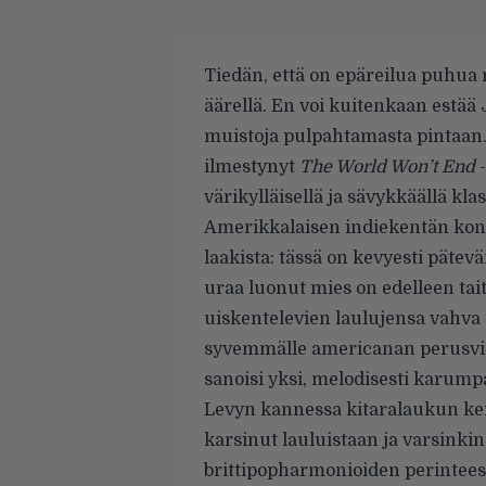
Tiedän, että on epäreilua puhua 
äärellä. En voi kuitenkaan estää
muistoja pulpahtamasta pintaan
ilmestynyt
The World Won’t End
värikylläisellä ja sävykkäällä klas
Amerikkalaisen indiekentän konk
laakista: tässä on kevyesti pätevä
uraa luonut mies on edelleen tai
uiskentelevien lau­lujensa vahva 
syvemmälle ame­ricanan perusvi
sanoisi yksi, melodisesti karumpaa
Levyn kannessa kitaralaukun ke­
karsinut lauluistaan ja varsin­ki
brittipopharmonioiden perintees­