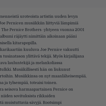
menneistä uroteois­ta artistin uuden levyn
 Joe Pernicen musiikkiin liittyviä lämpimiä
. The Pernice Brothers -yhtyeen vuonna 2001
-albumi räjäytti nimittäin aikoinaan pääni
sisella kitarapopilla.
arikaartiin kuuluva Joe Pernice vakuutti
n tusinatason ylittävä tekijä. Myös kirjailijana
tava lauluntekijä ja melankoliassa
tulkki. Musiikillisesti hän on liukunut
rtoihin. Musiikkinsa on nyt maanläheisempää,
 ja tyl­sempää, toteaisi toinen.
ra seisova harmaapartainen Pernice on
n niiden sovituksista rikkaiden
tä muistuttavia sävyjä. Rootsimpi