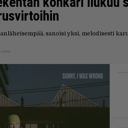
ekentän konkari liukuu
usvirtoihin
nläheisempää, sanoisi yksi, melodisesti karum
a Laine.