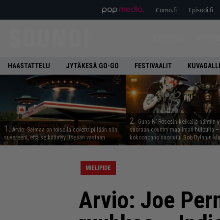
Como.fi
Episodi.fi
ETUSIVU
UUTIS
HAASTATTELU
JYTÄKESÄ GO-GO
FESTIVAALIT
KUVAGALL
2.
Guns N’ Rosesin keikalla nähtiin y
1.
Arvio: Saimaa on toisella covertripillään niin
suoraan country-maailman huipulta –
suvereeni, että se kääntyy itseään vastaan
kokoonpano suoriutui Bob Dylanin kl
MIELIPIDE
Arvio: Joe Pern