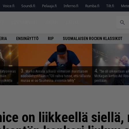
Voice.fi
Soundi.fi
Pelaaja.fi
Inferno.fi
Rumba.fi
Tilt.fi
Metel
ET
LEVYARVIOT
JUTUT
LEHTI
ERIA
ENSINÄYTTÖ
RIP
SUOMALAISEN ROCKIN KLASSIKOT
3.
4.
llätysvieras
Marko Annala julkaisi viimeisen maistiaisen
”Se oli oikeastaan ai
 näin
soolodebyytiltään – ”Oli vahva tunne, että tällaista
McKagan kertoo Axl Rose
assikosta
musaa ei oo Suomessa aiemmin tehty”
pestiään
ice on liikkeellä siellä,