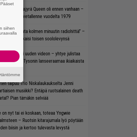
. Pääset
e
llainen keikkajyrä Queen oli ennen vanhaan –
tso tulinen livetallenne vuodelta 1979
n siihen
ässä ei jahdata kolmen minuutin radiohittiä” –
uraavalla
W. Yrjänä julkaisi toisen soololevynsä
thrax julkaisi uuden videon – yhtye julistaa
isillään Mike Tysonin lanseeraamaa ikiaikaista
isautta
äytäntömme
ten taipuu Trio Niskalaukaukselta Jenni
rtiaisen musiikki? Entäpä ruotsalainen death
tal? Pian tämäkin selviää
 on nyt tai ei koskaan, toteaa Yngwie
lmsteen – Ruotsin kitarajumala lyö pöytään
den biisin ja kertoo tulevasta levystä