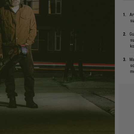
Ar
su
Gu
su
ko
Ma
so
mu