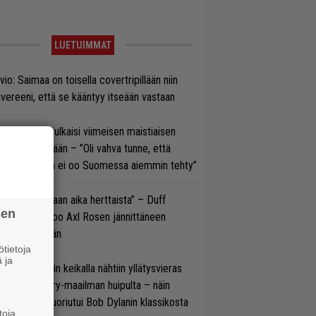
LUETUIMMAT
vio: Saimaa on toisella covertripillään niin
vereeni, että se kääntyy itseään vastaan
rko Annala julkaisi viimeisen maistiaisen
olodebyytiltään – ”Oli vahva tunne, että
llaista musaa ei oo Suomessa aiemmin tehty”
e oli oikeastaan aika herttaista” – Duff
sen
cKagan kertoo Axl Rosen jännittäneen
C/DC-pestiään
tietoja
 ja
ns N’ Rosesin keikalla nähtiin yllätysvieras
oraan country-maailman huipulta – näin
koonpano suoriutui Bob Dylanin klassikosta
toja