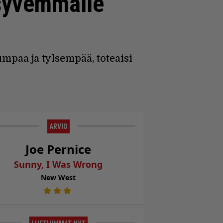
 syvemmälle
paa ja tyl­sempää, toteaisi
ARVIO
Joe Pernice
Sunny, I Was Wrong
New West