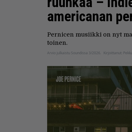
ruuhkaa – Indi
ame­ricanan per
Pernicen musiikki on nyt maa
toinen.
Arvio julkaistu Soundissa 3/2026.
Kirjoittanut: Pekk