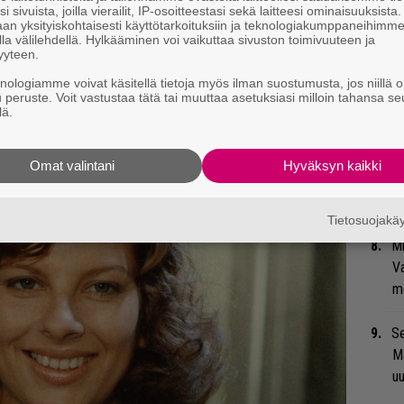
i sivuista, joilla vierailit, IP-osoitteestasi sekä laitteesi ominaisuuksista
an yksityiskohtaisesti käyttötarkoituksiin ja teknologiakumppaneihimm
Tä
velasti koplaava ja kielellisesti taitava
la välilehdellä. Hylkääminen voi vaikuttaa sivuston toimivuuteen ja
ka
yyteen.
llä siellä, missä on ruuhkaa. Siksi on
knologiamme voivat käsitellä tietoja myös ilman suostumusta, jos niillä o
aa tuotantoa on ikävä.
”T
u peruste. Voit vastustaa tätä tai muuttaa asetuksiasi milloin tahansa se
lä.
A.
An
Omat valintani
Hyväksyn kaikki
bi
vi
Tietosuojak
Mi
Va
me
Se
Ma
uu