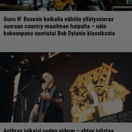
Guns N’ Rosesin keikalla nähtiin yllätysvieras
suoraan country-maailman huipulta – näin
kokoonpano suoriutui Bob Dylanin klassikosta
Anthrax julkaisi uuden videon – yhtye julistaa