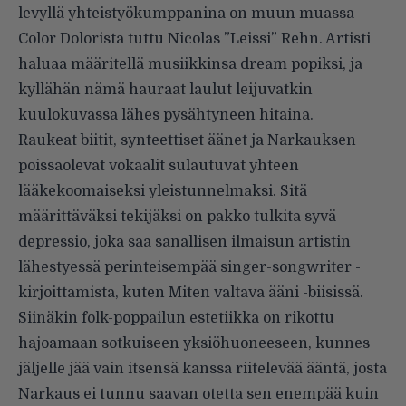
levyllä yhteistyökumppanina on muun muassa
Color Dolorista tuttu Nicolas ”Leissi” Rehn. Artisti
haluaa määritellä musiikkinsa dream popiksi, ja
kyllähän nämä hauraat laulut leijuvatkin
kuulokuvassa lähes pysähtyneen hitaina.
Raukeat biitit, synteettiset äänet ja Narkauksen
poissaolevat vokaalit sulautuvat yhteen
lääkekoomaiseksi yleistunnelmaksi. Sitä
määrittäväksi tekijäksi on pakko tulkita syvä
depressio, joka saa sanallisen ilmaisun artistin
lähestyessä perinteisempää singer-songwriter -
kirjoittamista, kuten Miten valtava ääni -biisissä.
Siinäkin folk-poppailun estetiikka on rikottu
hajoamaan sotkuiseen yksiöhuoneeseen, kunnes
jäljelle jää vain itsensä kanssa riitelevää ääntä, josta
Narkaus ei tunnu saavan otetta sen enempää kuin