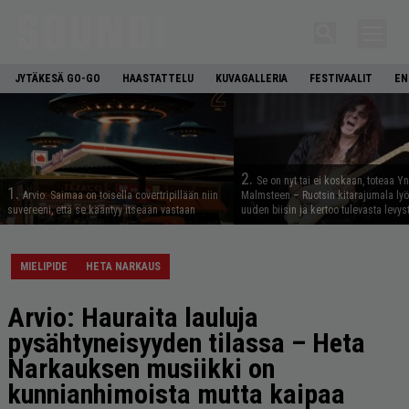
JYTÄKESÄ GO-GO
HAASTATTELU
KUVAGALLERIA
FESTIVAALIT
EN
2.
Se on nyt tai ei koskaan, toteaa Y
1.
Arvio: Saimaa on toisella covertripillään niin
Malmsteen – Ruotsin kitarajumala ly
suvereeni, että se kääntyy itseään vastaan
uuden biisin ja kertoo tulevasta levys
MIELIPIDE
HETA NARKAUS
Arvio: Hauraita lauluja
pysähtyneisyyden tilassa – Heta
Narkauksen musiikki on
kunnianhimoista mutta kaipaa