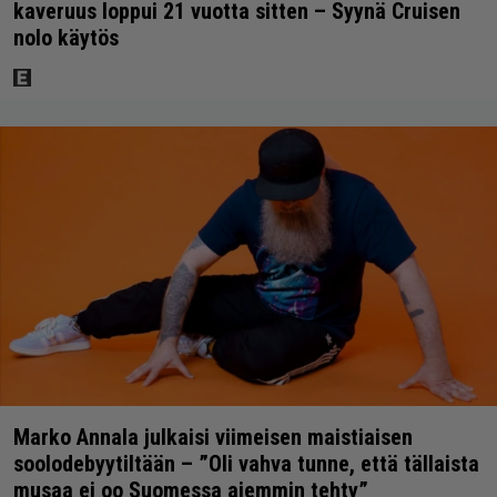
kaveruus loppui 21 vuotta sitten – Syynä Cruisen
nolo käytös
Marko Annala julkaisi viimeisen maistiaisen
soolodebyytiltään – ”Oli vahva tunne, että tällaista
musaa ei oo Suomessa aiemmin tehty”