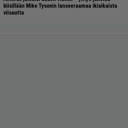
biisillään Mike Tysonin lanseeraamaa ikiaikaista
viisautta