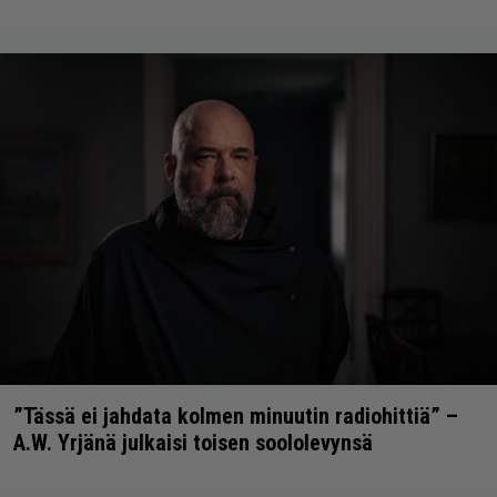
”Tässä ei jahdata kolmen minuutin radiohittiä” –
A.W. Yrjänä julkaisi toisen soololevynsä