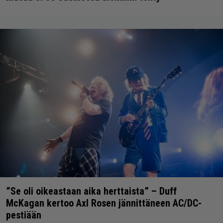
”Se oli oikeastaan aika herttaista” – Duff
McKagan kertoo Axl Rosen jännittäneen AC/DC-
pestiään