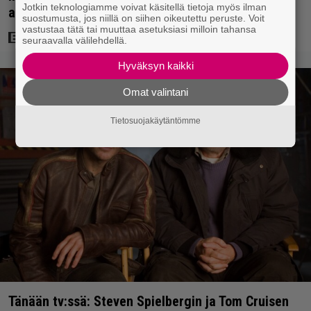
Jotkin teknologiamme voivat käsitellä tietoja myös ilman
arvosana on 7,6
suostumusta, jos niillä on siihen oikeutettu peruste. Voit
vastustaa tätä tai muuttaa asetuksiasi milloin tahansa
seuraavalla välilehdellä.
Hyväksyn kaikki
Omat valintani
Tietosuojakäytäntömme
Tänään tv:ssä: Steven Spielbergin ja Tom Cruisen