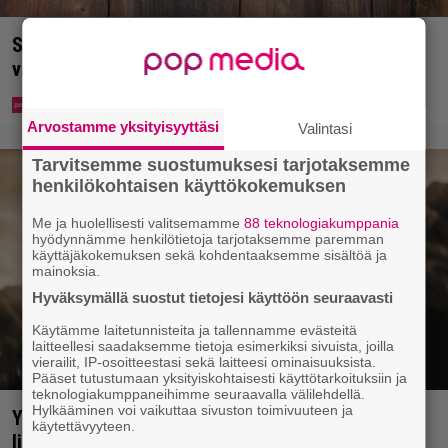
Syötkö perunoita näin? Tutkijat löysivät yhteyden
vakavaan kansansairauteen
Arvostamme yksityisyyttäsi
Valintasi
Tarvitsemme suostumuksesi tarjotaksemme
henkilökohtaisen käyttökokemuksen
Me ja huolellisesti valitsemamme
88 teknologiakumppania
hyödynnämme henkilötietoja tarjotaksemme paremman
käyttäjäkokemuksen sekä kohdentaaksemme sisältöä ja
mainoksia.
Hyväksymällä suostut tietojesi käyttöön seuraavasti
Käytämme laitetunnisteita ja tallennamme evästeitä
laitteellesi saadaksemme tietoja esimerkiksi sivuista, joilla
vierailit, IP-osoitteestasi sekä laitteesi ominaisuuksista.
Pääset tutustumaan yksityiskohtaisesti käyttötarkoituksiin ja
teknologiakumppaneihimme seuraavalla välilehdellä.
Hylkääminen voi vaikuttaa sivuston toimivuuteen ja
Yöllä tv:ssä: Sotaelokuvan näyttelijät kasvattivat
käytettävyyteen.
lihakset nopeasti erikoisella kikalla – IMDb-