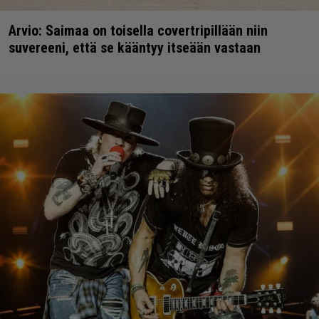
Arvio: Saimaa on toisella covertripillään niin
suvereeni, että se kääntyy itseään vastaan