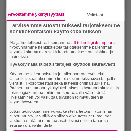
Arvostamme yksityisyyttäsi
Valintasi
Tarvitsemme suostumuksesi tarjotaksemme
henkilökohtaisen käyttökokemuksen
Me ja huolellisesti valitsemamme
88 teknologiakumppania
hyödynnämme henkilötietoja tarjotaksemme paremman
käyttäjäkokemuksen sekä kohdentaaksemme sisältöä ja
mainoksia.
Hyväksymällä suostut tietojesi käyttöön seuraavasti
Käytämme laitetunnisteita ja tallennamme evästeitä
laitteellesi saadaksemme tietoja esimerkiksi sivuista, joilla
vierailit, IP-osoitteestasi sekä laitteesi ominaisuuksista.
Pääset tutustumaan yksityiskohtaisesti käyttötarkoituksiin ja
teknologiakumppaneihimme seuraavalla välilehdellä.
Hylkääminen voi vaikuttaa sivuston toimivuuteen ja
käytettävyyteen.
Jotkin teknologiamme voivat käsitellä tietoja myös ilman
suostumusta, jos niillä on siihen oikeutettu peruste. Voit
vastustaa tätä tai muuttaa asetuksiasi milloin tahansa
seuraavalla välilehdellä.