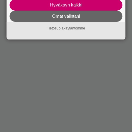
Hyväksyn kaikki
Omat valintani
Tietosuojakäytäntömme