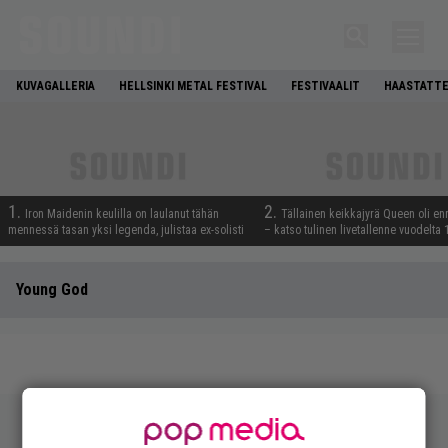
KUVAGALLERIA
HELLSINKI METAL FESTIVAL
FESTIVAALIT
HAASTATTE
1.
2.
Iron Maidenin keulilla on laulanut tähän
Tällainen keikkajyrä Queen oli e
mennessä tasan yksi legenda, julistaa ex-solisti
– katso tulinen livetallenne vuodelta
Young God