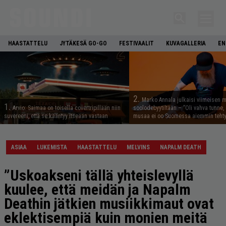
HAASTATTELU
JYTÄKESÄ GO-GO
FESTIVAALIT
KUVAGALLERIA
EN
2.
Marko Annala julkaisi viimeisen m
1.
Arvio: Saimaa on toisella covertripillään niin
soolodebyytiltään – ”Oli vahva tunne, e
suvereeni, että se kääntyy itseään vastaan
musaa ei oo Suomessa aiemmin tehty
ASIAA
LUKEMISTA
HAASTATTELU
MELVINS
NAPALM DEATH
”Uskoakseni tällä yhteislevyllä
kuulee, että meidän ja Napalm
Deathin jätkien musiikkimaut ovat
eklektisempiä kuin monien meitä