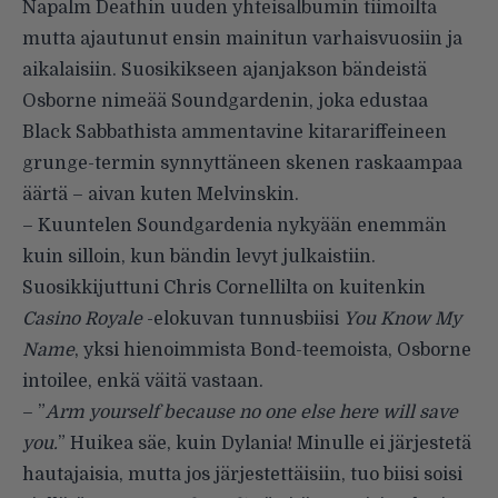
Napalm Deathin uuden yhteisalbumin tiimoilta
mutta ajautunut ensin mainitun varhaisvuosiin ja
aikalaisiin. Suosikikseen ajanjakson bändeistä
Osborne nimeää Soundgardenin, joka edustaa
Black Sabbathista ammentavine kitarariffeineen
grunge-termin synnyttäneen skenen raskaampaa
äärtä – aivan kuten Melvinskin.
– Kuuntelen Soundgardenia nykyään enemmän
kuin silloin, kun bändin levyt julkaistiin.
Suosikkijuttuni Chris Cornellilta on kuitenkin
Casino Royale
-elokuvan tunnusbiisi
You Know My
Name
, yksi hienoimmista Bond-teemoista, Osborne
intoilee, enkä väitä vastaan.
– ”
Arm yourself because no one else here will save
you.
” Huikea säe, kuin Dylania! Minulle ei järjestetä
hautajaisia, mutta jos järjestettäisiin, tuo biisi soisi