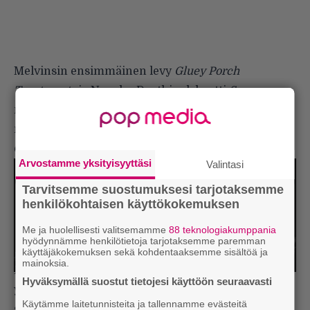
Melvinsin ensimmäinen levy
Gluey Porch
Treatments
ja Napalm Deathin debyytti
Scum
näkivät molemmat päivänvalon 1987. 29 vuotta
myöhemmin yhtyeet kiersivät Yhdysvaltoja
ensimmäistä kertaa yhdessä.
Arvostamme yksityisyyttäsi
Valintasi
Tarvitsemme suostumuksesi tarjotaksemme
henkilökohtaisen käyttökokemuksen
Me ja huolellisesti valitsemamme
88 teknologiakumppania
hyödynnämme henkilötietoja tarjotaksemme paremman
käyttäjäkokemuksen sekä kohdentaaksemme sisältöä ja
Napalm Death. Kuva: Gobinder Hjitta
mainoksia.
Kun uusi yhteiskiertue häämötti keväällä 2025,
Hyväksymällä suostut tietojesi käyttöön seuraavasti
yhtyeet halusivat tarjota yleisölleen jotain
Käytämme laitetunnisteita ja tallennamme evästeitä
spesiaalia. Syntyi idea vain kiertueella myytävästä