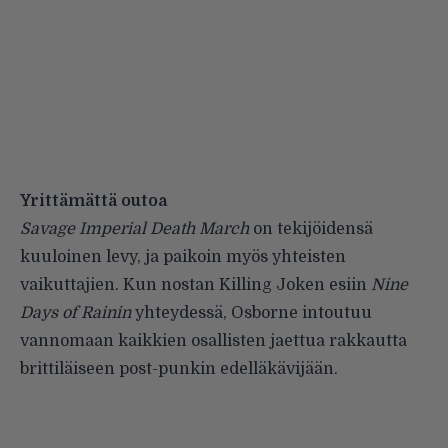
Yrittämättä outoa
Savage Imperial Death March
on tekijöidensä
kuuloinen levy, ja paikoin myös yhteisten
vaikuttajien. Kun nostan Killing Joken esiin
Nine
Days of Rainin
yhteydessä, Osborne intoutuu
vannomaan kaikkien osallisten jaettua rakkautta
brittiläiseen post-punkin edelläkävijään.