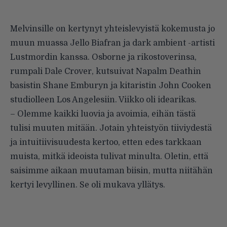
Melvinsille on kertynyt yhteislevyistä kokemusta jo
muun muassa Jello Biafran ja dark ambient -artisti
Lustmordin kanssa. Osborne ja rikostoverinsa,
rumpali Dale Crover, kutsuivat Napalm Deathin
basistin Shane Emburyn ja kitaristin John Cooken
studiolleen Los Angelesiin. Viikko oli idearikas.
– Olemme kaikki luovia ja avoimia, eihän tästä
tulisi muuten mitään. Jotain yhteistyön tiiviydestä
ja intuitiivisuudesta kertoo, etten edes tarkkaan
muista, mitkä ideoista tulivat minulta. Oletin, että
saisimme aikaan muutaman biisin, mutta niitähän
kertyi levyllinen. Se oli mukava yllätys.