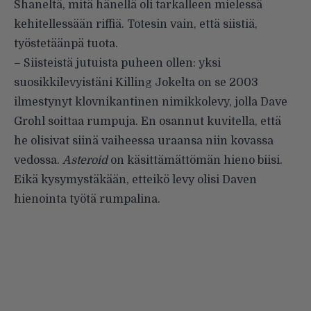
Shaneltä, mitä hänellä oli tarkalleen mielessä
kehitellessään riffiä. Totesin vain, että siistiä,
työstetäänpä tuota.
– Siisteistä jutuista puheen ollen: yksi
suosikkilevyistäni Killing Jokelta on se 2003
ilmestynyt klovnikantinen nimikkolevy, jolla Dave
Grohl soittaa rumpuja. En osannut kuvitella, että
he olisivat siinä vaiheessa uraansa niin kovassa
vedossa.
Asteroid
on käsittämättömän hieno biisi.
Eikä kysymystäkään, etteikö levy olisi Daven
hienointa työtä rumpalina.