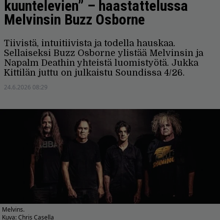
kuuntelevien” – haastattelussa
Melvinsin Buzz Osborne
Tiivistä, intuitiivista ja todella hauskaa.
Sellaiseksi Buzz Osborne ylistää Melvinsin ja
Napalm Deathin yhteistä luomistyötä. Jukka
Kittilän juttu on julkaistu Soundissa 4/26.
24.6.2026 08:29
Melvins.
Kuva: Chris Casella