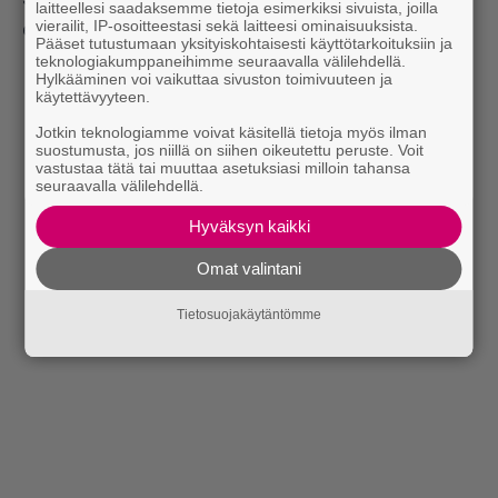
laitteellesi saadaksemme tietoja esimerkiksi sivuista, joilla
vierailit, IP-osoitteestasi sekä laitteesi ominaisuuksista.
ep:stä.
Pääset tutustumaan yksityiskohtaisesti käyttötarkoituksiin ja
teknologiakumppaneihimme seuraavalla välilehdellä.
Hylkääminen voi vaikuttaa sivuston toimivuuteen ja
käytettävyyteen.
Jotkin teknologiamme voivat käsitellä tietoja myös ilman
suostumusta, jos niillä on siihen oikeutettu peruste. Voit
vastustaa tätä tai muuttaa asetuksiasi milloin tahansa
seuraavalla välilehdellä.
Hyväksyn kaikki
Omat valintani
Tietosuojakäytäntömme