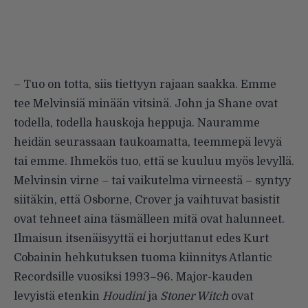
– Tuo on totta, siis tiettyyn rajaan saakka. Emme
tee Melvinsiä minään vitsinä. John ja Shane ovat
todella, todella hauskoja heppuja. Nauramme
heidän seurassaan taukoamatta, teemmepä levyä
tai emme. Ihmekös tuo, että se kuuluu myös levyllä.
Melvinsin virne – tai vaikutelma virneestä – syntyy
siitäkin, että Osborne, Crover ja vaihtuvat basistit
ovat tehneet aina täsmälleen mitä ovat halunneet.
Ilmaisun itsenäisyyttä ei horjuttanut edes Kurt
Cobainin hehkutuksen tuoma kiinnitys Atlantic
Recordsille vuosiksi 1993–96. Major-kauden
levyistä etenkin
Houdini
ja
Stoner Witch
ovat