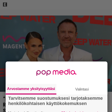
Arvostamme yksityisyyttäsi
Valintasi
”Nukuimme kaikki viisi samassa huoneessa” –
Tarvitsemme suostumuksesi tarjotaksemme
henkilökohtaisen käyttökokemuksen
Renny Harlinin perhe vietti unelmien kesän
Suomessa