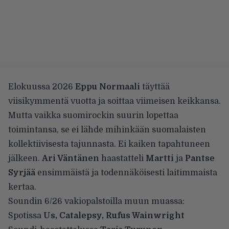
Elokuussa 2026
Eppu Normaali
täyttää
viisikymmentä vuotta ja soittaa viimeisen keikkansa.
Mutta vaikka suomirockin suurin lopettaa
toimintansa, se ei lähde mihinkään suomalaisten
kollektiivisesta tajunnasta. Ei kaiken tapahtuneen
jälkeen.
Ari Väntänen
haastatteli
Martti
ja
Pantse
Syrjää
ensimmäistä ja todennäköisesti laitimmaista
kertaa.
Soundin 6/26 vakiopalstoilla muun muassa:
Spotissa
Us, Catalepsy, Rufus Wainwright