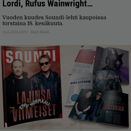
Lordi, Rufus Wainwright…
Vuoden kuudes Soundi-lehti kaupoissa
torstaina 18. kesäkuuta.
16.6.2026 09:51
Matti Riekki