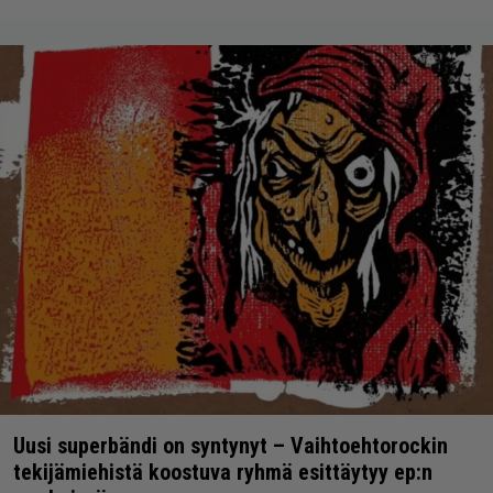
Uusi superbändi on syntynyt – Vaihtoehtorockin
tekijämiehistä koostuva ryhmä esittäytyy ep:n