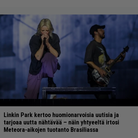
Linkin Park kertoo huomionarvoisia uutisia ja
tarjoaa uutta nähtävää – näin yhtyeeltä irtosi
Meteora-aikojen tuotanto Brasiliassa