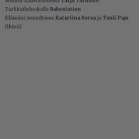
Soundi-haastattelussa
Tarja Turunen
Tarkkailuluokalla
Babestation
Elämäni soundeissa
Katariina Sorsa
ja
Tuuli Paju
(Ikinä)