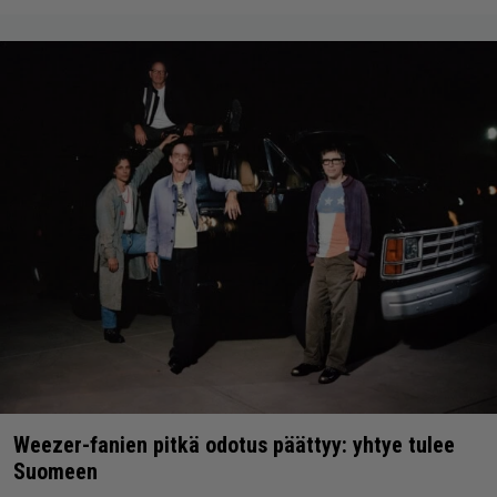
Weezer-fanien pitkä odotus päättyy: yhtye tulee
Suomeen