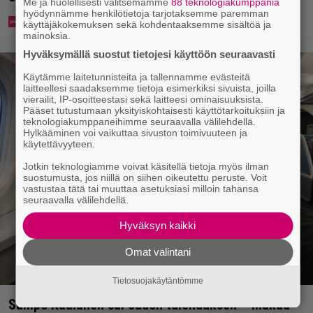
Me ja huolellisesti valitsemamme
88 teknologiakumppania
hyödynnämme henkilötietoja tarjotaksemme paremman
käyttäjäkokemuksen sekä kohdentaaksemme sisältöä ja
mainoksia.
Hyväksymällä suostut tietojesi käyttöön seuraavasti
Käytämme laitetunnisteita ja tallennamme evästeitä
laitteellesi saadaksemme tietoja esimerkiksi sivuista, joilla
vierailit, IP-osoitteestasi sekä laitteesi ominaisuuksista.
Pääset tutustumaan yksityiskohtaisesti käyttötarkoituksiin ja
teknologiakumppaneihimme seuraavalla välilehdellä.
Hylkääminen voi vaikuttaa sivuston toimivuuteen ja
käytettävyyteen.
Jotkin teknologiamme voivat käsitellä tietoja myös ilman
suostumusta, jos niillä on siihen oikeutettu peruste. Voit
vastustaa tätä tai muuttaa asetuksiasi milloin tahansa
seuraavalla välilehdellä.
Hyväksyn kaikki
Omat valintani
Tietosuojakäytäntömme
Sampo Kaulanen sai oudon tulehduksen – makaa