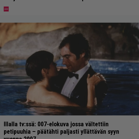
Illalla tv:ssä: 007-elokuva jossa vältettiin
petipuuhia – päätähti paljasti yllättävän syyn
vuonna 2007