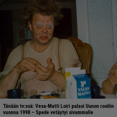
Tänään tv:ssä: Vesa-Matti Loiri palasi Uunon rooliin
vuonna 1998 – Spede vetäytyi sivummalle