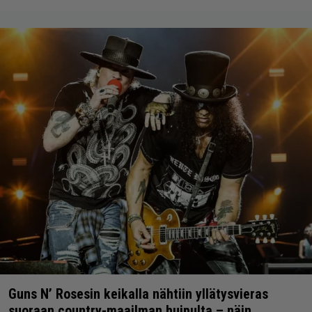
Guns N’ Rosesin keikalla nähtiin yllätysvieras
suoraan country-maailman huipulta – näin