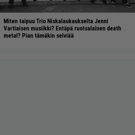
Miten taipuu Trio Niskalaukaukselta Jenni
Vartiaisen musiikki? Entäpä ruotsalainen death
metal? Pian tämäkin selviää