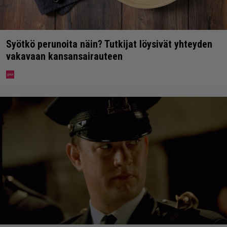
Syötkö perunoita näin? Tutkijat löysivät yhteyden
vakavaan kansansairauteen