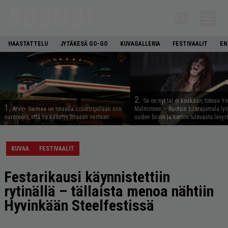
HAASTATTELU
JYTÄKESÄ GO-GO
KUVAGALLERIA
FESTIVAALIT
EN
2.
Se on nyt tai ei koskaan, toteaa Y
1.
Arvio: Saimaa on toisella covertripillään niin
Malmsteen – Ruotsin kitarajumala ly
suvereeni, että se kääntyy itseään vastaan
uuden biisin ja kertoo tulevasta levys
KUVAA
FESTIVAALIT
Festarikausi käynnistettiin
rytinällä – tällaista menoa nähtiin
Hyvinkään Steelfestissä