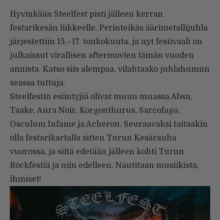
Hyvinkään Steelfest pisti jälleen kerran
festarikesän liikkeelle. Perinteikäs äärimetallijuhla
järjestettiin 15.–17. toukokuuta, ja nyt festivaali on
julkaissut virallisen aftermovien tämän vuoden
annista. Katso siis alempaa, vilahtaako juhlahumun
seassa tuttuja.
Steelfestin esiintyjiä olivat muun muassa Absu,
Taake, Aura Noir, Korgonthurus, Sarcofago,
Osculum Infame ja Acheron. Seuraavaksi taitaakin
olla festarikartalla sitten Turun Kesärauha
vuorossa, ja siitä edetään jälleen kohti Turun
Rockfestiä ja niin edelleen. Nautitaan musiikista,
ihmiset!