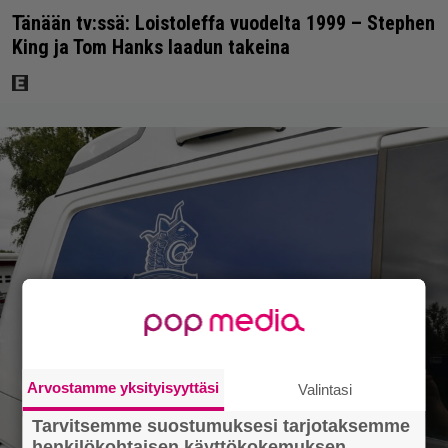
Tänään tv:ssä: Loistoleffa vuodelta 1999 – Stephen
King ja Tom Hanks laadun takeina
Arvostamme yksityisyyttäsi
Valintasi
Tarvitsemme suostumuksesi tarjotaksemme
henkilökohtaisen käyttökokemuksen