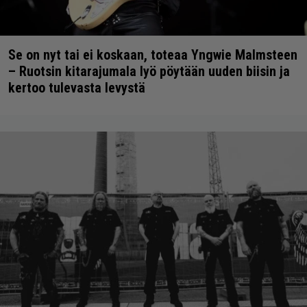
Se on nyt tai ei koskaan, toteaa Yngwie Malmsteen
– Ruotsin kitarajumala lyö pöytään uuden biisin ja
kertoo tulevasta levystä