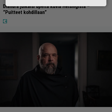
Diandra julkaisi upeita kuvia Helsingistä –
”Puitteet kohdillaan”