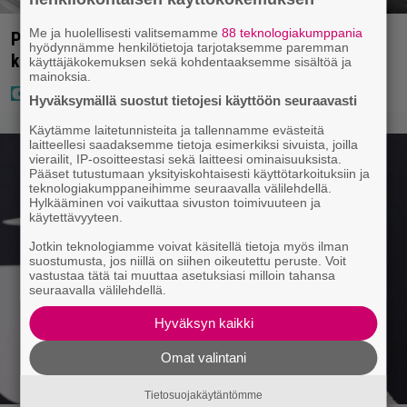
Me ja huolellisesti valitsemamme
88 teknologiakumppania
Poliisilla tehovalvonta – tästä kysymys ja näin
hyödynnämme henkilötietoja tarjotaksemme paremman
kauan kestää
käyttäjäkokemuksen sekä kohdentaaksemme sisältöä ja
mainoksia.
Hyväksymällä suostut tietojesi käyttöön seuraavasti
Käytämme laitetunnisteita ja tallennamme evästeitä
laitteellesi saadaksemme tietoja esimerkiksi sivuista, joilla
vierailit, IP-osoitteestasi sekä laitteesi ominaisuuksista.
Pääset tutustumaan yksityiskohtaisesti käyttötarkoituksiin ja
teknologiakumppaneihimme seuraavalla välilehdellä.
Hylkääminen voi vaikuttaa sivuston toimivuuteen ja
käytettävyyteen.
Jotkin teknologiamme voivat käsitellä tietoja myös ilman
suostumusta, jos niillä on siihen oikeutettu peruste. Voit
vastustaa tätä tai muuttaa asetuksiasi milloin tahansa
seuraavalla välilehdellä.
Hyväksyn kaikki
Omat valintani
Tietosuojakäytäntömme