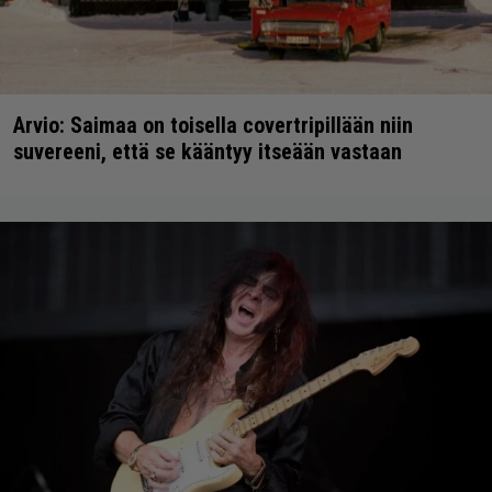
Arvio: Saimaa on toisella covertripillään niin
suvereeni, että se kääntyy itseään vastaan