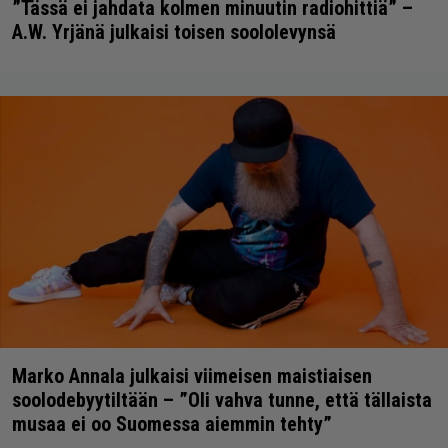
”Tässä ei jahdata kolmen minuutin radiohittiä” –
A.W. Yrjänä julkaisi toisen soololevynsä
Marko Annala julkaisi viimeisen maistiaisen
soolodebyytiltään – ”Oli vahva tunne, että tällaista
musaa ei oo Suomessa aiemmin tehty”