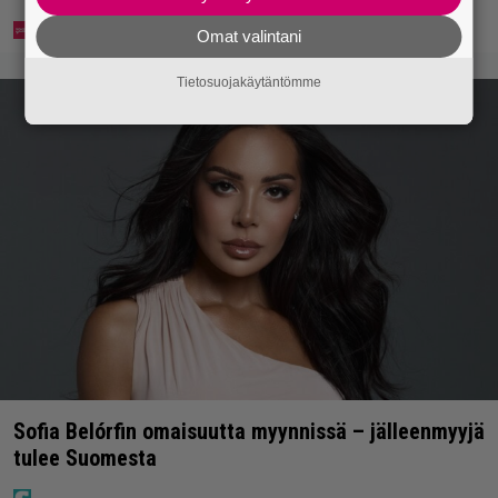
Omat valintani
Tietosuojakäytäntömme
Sofia Belórfin omaisuutta myynnissä – jälleenmyyjä
tulee Suomesta