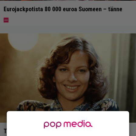
Eurojackpotista 80 000 euroa Suomeen – tänne
Tänän tv:ssä: Esko Salminen ja Satu Silvo tekevät