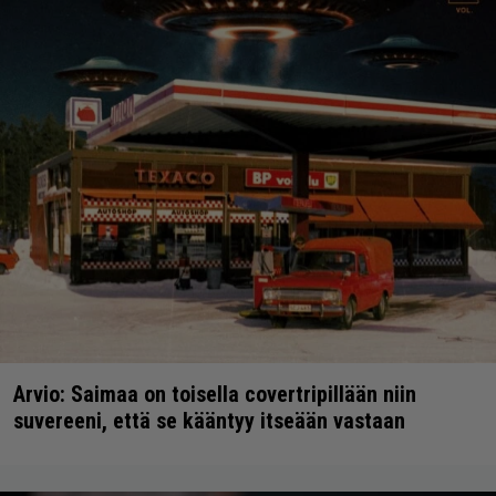
Arvio: Saimaa on toisella covertripillään niin
suvereeni, että se kääntyy itseään vastaan