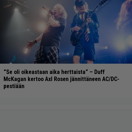
”Se oli oikeastaan aika herttaista” – Duff
McKagan kertoo Axl Rosen jännittäneen AC/DC-
pestiään