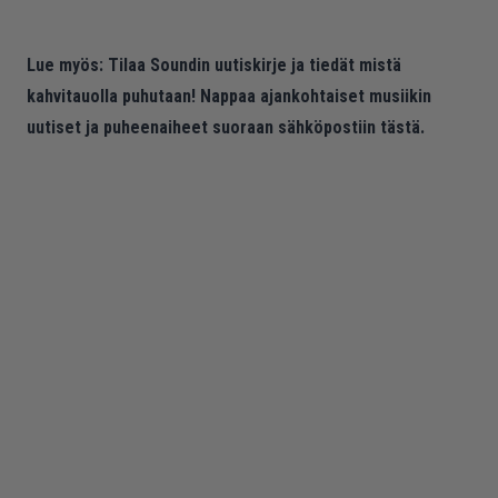
Lue myös:
Tilaa Soundin uutiskirje ja tiedät mistä
kahvitauolla puhutaan! Nappaa ajankohtaiset musiikin
uutiset ja puheenaiheet suoraan sähköpostiin tästä.