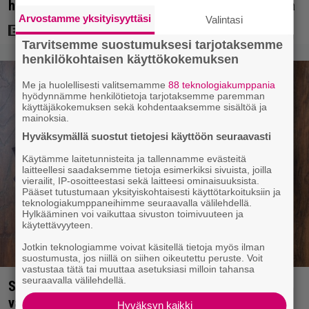
hienot pääroolit vuoden 1984 menestyselokuvassa
Arvostamme yksityisyyttäsi
Valintasi
Tarvitsemme suostumuksesi tarjotaksemme
henkilökohtaisen käyttökokemuksen
Me ja huolellisesti valitsemamme
88 teknologiakumppania
hyödynnämme henkilötietoja tarjotaksemme paremman
käyttäjäkokemuksen sekä kohdentaaksemme sisältöä ja
mainoksia.
Hyväksymällä suostut tietojesi käyttöön seuraavasti
Käytämme laitetunnisteita ja tallennamme evästeitä
laitteellesi saadaksemme tietoja esimerkiksi sivuista, joilla
vierailit, IP-osoitteestasi sekä laitteesi ominaisuuksista.
Pääset tutustumaan yksityiskohtaisesti käyttötarkoituksiin ja
teknologiakumppaneihimme seuraavalla välilehdellä.
Hylkääminen voi vaikuttaa sivuston toimivuuteen ja
käytettävyyteen.
Jotkin teknologiamme voivat käsitellä tietoja myös ilman
suostumusta, jos niillä on siihen oikeutettu peruste. Voit
vastustaa tätä tai muuttaa asetuksiasi milloin tahansa
seuraavalla välilehdellä.
Syötkö perunoita näin? Tutkijat löysivät yhteyden
vakavaan kansansairauteen
Hyväksyn kaikki