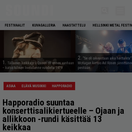
FESTIVAALIT
KUVAGALLERIA
HAASTATTELU
HELLSINKI METAL FESTI
2.
”Se oli oikeastaan aika herttaista”
1.
Tällainen keikkajyrä Queen oli ennen vanhaan
McKagan kertoo Axl Rosen jännittäne
– katso tulinen livetallenne vuodelta 1979
pestiään
ASIAA
ELÄVÄ MUSIIKKI
HAPPORADIO
Happoradio suuntaa
konserttisalikiertueelle – Ojaan ja
allikkoon -rundi käsittää 13
keikkaa