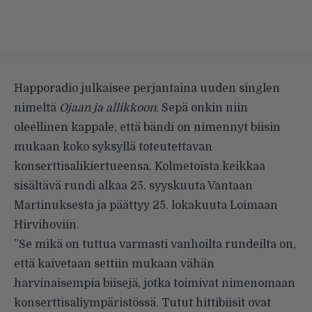
Happoradio julkaisee perjantaina uuden singlen
nimeltä
Ojaan ja allikkoon
. Sepä onkin niin
oleellinen kappale, että bändi on nimennyt biisin
mukaan koko syksyllä toteutettavan
konserttisalikiertueensa. Kolmetoista keikkaa
sisältävä rundi alkaa 25. syyskuuta Vantaan
Martinuksesta ja päättyy 25. lokakuuta Loimaan
Hirvihoviin.
”Se mikä on tuttua varmasti vanhoilta rundeilta on,
että kaivetaan settiin mukaan vähän
harvinaisempia biisejä, jotka toimivat nimenomaan
konserttisaliympäristössä. Tutut hittibiisit ovat