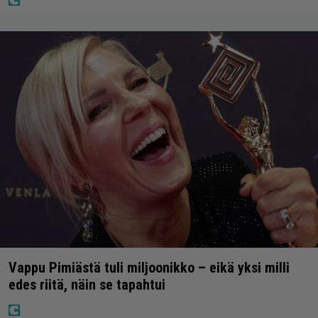
Vappu Pimiästä tuli miljoonikko – eikä yksi milli
edes riitä, näin se tapahtui