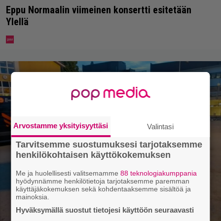
Eppu Normaalin viimeinen konsertti esitetään
Ylellä
Arvostamme yksityisyyttäsi
Valintasi
Tarvitsemme suostumuksesi tarjotaksemme
henkilökohtaisen käyttökokemuksen
Me ja huolellisesti valitsemamme
88 teknologiakumppania
hyödynnämme henkilötietoja tarjotaksemme paremman
käyttäjäkokemuksen sekä kohdentaaksemme sisältöä ja
mainoksia.
Hyväksymällä suostut tietojesi käyttöön seuraavasti