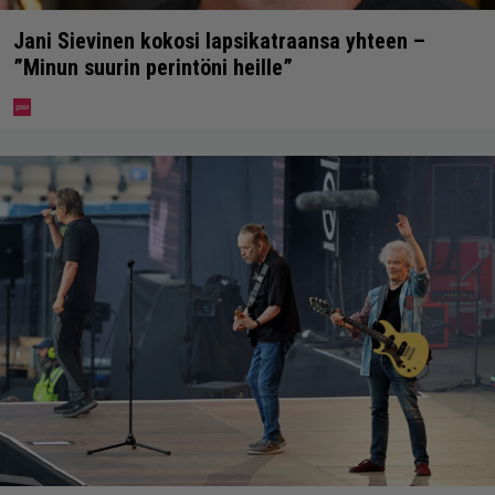
Jani Sievinen kokosi lapsikatraansa yhteen –
”Minun suurin perintöni heille”