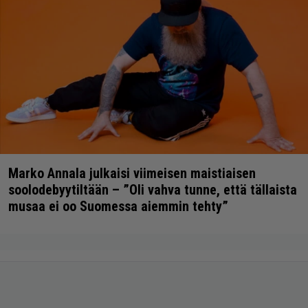
Marko Annala julkaisi viimeisen maistiaisen
soolodebyytiltään – ”Oli vahva tunne, että tällaista
musaa ei oo Suomessa aiemmin tehty”