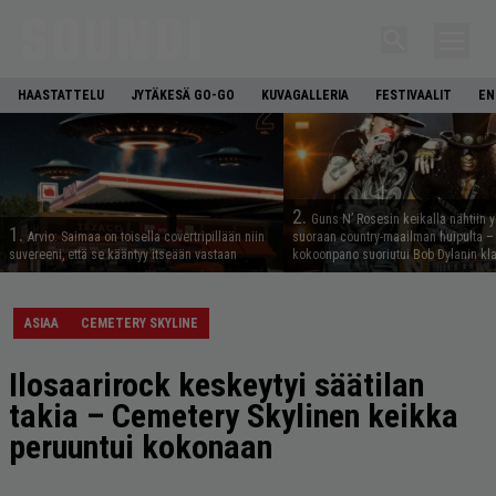
HAASTATTELU
JYTÄKESÄ GO-GO
KUVAGALLERIA
FESTIVAALIT
EN
2.
Guns N’ Rosesin keikalla nähtiin y
1.
Arvio: Saimaa on toisella covertripillään niin
suoraan country-maailman huipulta –
suvereeni, että se kääntyy itseään vastaan
kokoonpano suoriutui Bob Dylanin kl
ASIAA
CEMETERY SKYLINE
Ilosaarirock keskeytyi säätilan
takia – Cemetery Skylinen keikka
peruuntui kokonaan