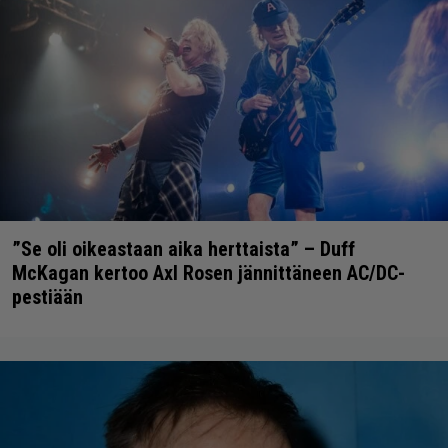
”Se oli oikeastaan aika herttaista” – Duff
McKagan kertoo Axl Rosen jännittäneen AC/DC-
pestiään