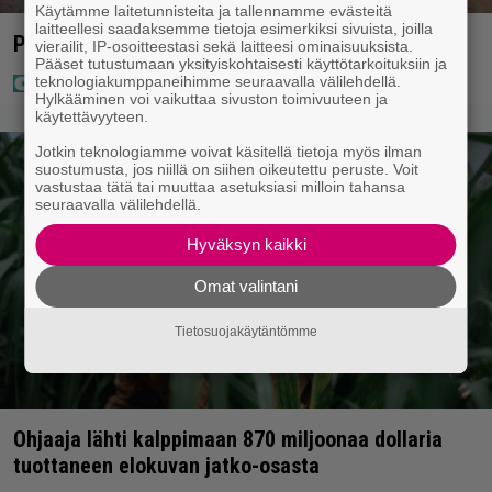
Käytämme laitetunnisteita ja tallennamme evästeitä
laitteellesi saadaksemme tietoja esimerkiksi sivuista, joilla
Poliisi teki surullisen löydön Lohjalla
vierailit, IP-osoitteestasi sekä laitteesi ominaisuuksista.
Pääset tutustumaan yksityiskohtaisesti käyttötarkoituksiin ja
teknologiakumppaneihimme seuraavalla välilehdellä.
Hylkääminen voi vaikuttaa sivuston toimivuuteen ja
käytettävyyteen.
Jotkin teknologiamme voivat käsitellä tietoja myös ilman
suostumusta, jos niillä on siihen oikeutettu peruste. Voit
vastustaa tätä tai muuttaa asetuksiasi milloin tahansa
seuraavalla välilehdellä.
Hyväksyn kaikki
Omat valintani
Tietosuojakäytäntömme
Ohjaaja lähti kalppimaan 870 miljoonaa dollaria
tuottaneen elokuvan jatko-osasta