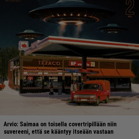
Arvio: Saimaa on toisella covertripillään niin
suvereeni, että se kääntyy itseään vastaan