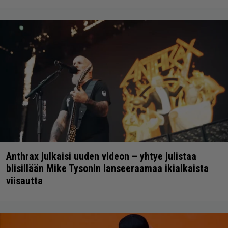
Anthrax julkaisi uuden videon – yhtye julistaa
biisillään Mike Tysonin lanseeraamaa ikiaikaista
viisautta